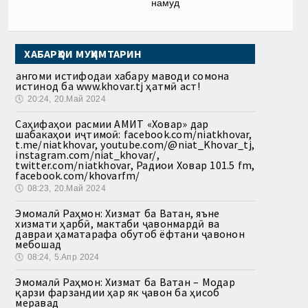
намуд
ХАБАРҲОИ МУҲИМТАРИН
Ҳангоми истифодаи хабару маводи сомона
истинод ба www.khovar.tj ҳатмӣ аст!
🕔
20:24, 20.Май 2024
Саҳифаҳои расмии АМИТ «Ховар» дар
шабакаҳои иҷтимоӣ: facebook.com/niatkhovar,
t.me/niatkhovar, youtube.com/@niat_Khovar_tj,
instagram.com/niat_khovar/,
twitter.com/niatkhovar, Радиои Ховар 101.5 fm,
facebook.com/khovarfm/
🕔
08:23, 20.Май 2024
Эмомалӣ Раҳмон: Хизмат ба Ватан, яъне
хизмати ҳарбӣ, мактаби ҷавонмардӣ ва
давраи ҳаматарафа обутоб ёфтани ҷавонон
мебошад
🕔
08:24, 5.Апр 2024
Эмомалӣ Раҳмон: Хизмат ба Ватан – Модар
қарзи фарзандии ҳар як ҷавон ба ҳисоб
меравад