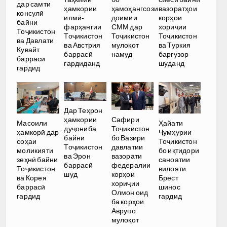
дар самти
ҳамкории
ҳамоҳангсози
вазоратҳои
консулӣ
илмӣ-
доимии
корҳои
байни
фарҳангии
СММ дар
хориҷии
Тоҷикистон
Тоҷикистон
Тоҷикистон
Тоҷикистон
ва Давлати
ва Австрия
мулоқот
ва Туркия
Кувайт
баррасӣ
намуд
баргузор
баррасӣ
гардиданд
шуданд
гардид
Дар Теҳрон
ҳамкории
Сафири
Масоили
Ҳайати
дуҷониба
Тоҷикистон
ҳамкорӣ дар
Ҷумҳурии
байни
бо Вазири
соҳаи
Тоҷикистон
Тоҷикистон
давлатии
моликияти
бо иқтидори
ва Эрон
вазорати
зеҳнӣ байни
саноатии
баррасӣ
федералии
Тоҷикистон
вилояти
шуд
корҳои
ва Корея
Брест
хориҷии
баррасӣ
шинос
Олмон оид
гардид
гардид
ба корҳои
Аврупо
мулоқот