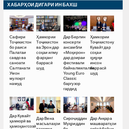
ХАБАРҲОИ ДИГАРИ ИН БАХШ
Сафири
Ҳамкории
Дар Берлин
Ҳамкории
Тоҷикистон
Тоҷикистон
консерти
Тоҷикистону
бо раиси
ва Эрон дар
ансамбли
Кувайт дар
Палатаи
соҳаи илму
«Моҳирон»
соҳаи
савдо ва
фарҳанг
дар доираи
ҳуқуқи
саноати
баррасӣ
фестивали
инсон
Салтанати
шуд
байналмилалии
баррасӣ
Умон
Young Euro
шуд
мулоқот
Classic
намуд
баргузор
гардид
Дар Кувайт
Дар Вена
Сироҷиддин
Дар Анқара
ҳамкорӣ ва
масъалаҳои
Муҳриддин
машваратҳои
ҳамоҳангсозӣ
таҳкими
бо
сиёсӣ байни