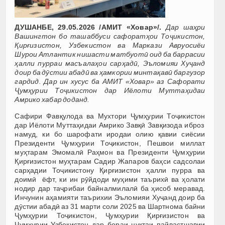
ДУШАНБЕ, 29.05.2026 /АМИТ «Ховар»/.
Дар шаҳри
Вашингтон бо ташаббуси сафоратҳои Тоҷикистон,
Қирғизистон, Узбекистон ва Маркази Авруосиёи
Шурои Атлантик нишасти матбуотӣ оид ба баррасии
ҳалли пурраи масъалаҳои сарҳадӣ, Эъломияи Хуҷанд
доир ба дӯстии абадӣ ва ҳамкории минтақавӣ баргузор
гардид. Дар ин хусус ба АМИТ «Ховар» аз Сафорати
Ҷумҳурии Тоҷикистон дар Иёлоти Муттаҳидаи
Амрико хабар доданд.
Сафири Фавқулода ва Мухтори Ҷумҳурии Тоҷикистон
дар Иёлоти Муттаҳидаи Амрико Завқӣ Завқизода иброз
намуд, ки бо шарофати иродаи олию қавии сиёсии
Президенти Ҷумҳурии Тоҷикистон, Пешвои миллат
муҳтарам Эмомалӣ Раҳмон ва Президенти Ҷумҳурии
Қирғизистон муҳтарам Садир Жапаров баҳси садсолаи
сарҳадии Тоҷикистону Қирғизистон ҳалли пурра ва
доимӣ ёфт, ки ин рӯйдоди муҳими таърихӣ ва ҳолати
нодир дар таҷрибаи байналмилалӣ ба ҳисоб меравад.
Инчунин аҳамияти таърихии Эъломияи Хуҷанд доир ба
дӯстии абадӣ аз 31 марти соли 2025 ва Шартнома байни
Ҷумҳурии Тоҷикистон, Ҷумҳурии Қирғизистон ва
Ҷумҳурии Узбекистон дар бораи нуқтаи пайвастшавии