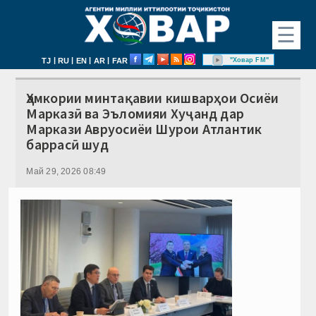
☰
|
|
|
|
"Ховар FM"
TJ
RU
EN
AR
FAR
Ҳамкории минтақавии кишварҳои Осиёи
Марказӣ ва Эъломияи Хуҷанд дар
Маркази Авруосиёи Шурои Атлантик
баррасӣ шуд
Май 29, 2026 08:49