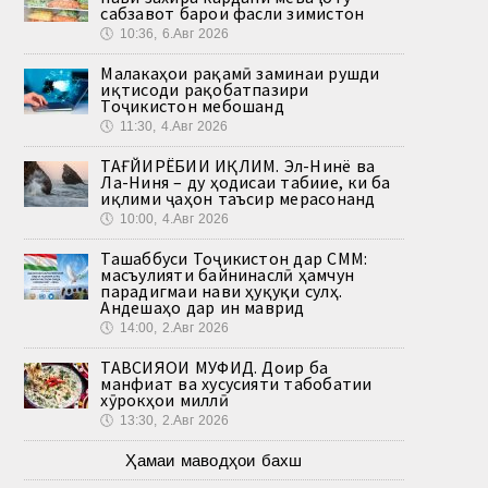
сабзавот барои фасли зимистон
🕔
10:36, 6.Авг 2026
Малакаҳои рақамӣ заминаи рушди
иқтисоди рақобатпазири
Тоҷикистон мебошанд
🕔
11:30, 4.Авг 2026
ТАҒЙИРЁБИИ ИҚЛИМ. Эл-Нинё ва
Ла-Ниня – ду ҳодисаи табиие, ки ба
иқлими ҷаҳон таъсир мерасонанд
🕔
10:00, 4.Авг 2026
Ташаббуси Тоҷикистон дар СММ:
масъулияти байнинаслӣ ҳамчун
парадигмаи нави ҳуқуқи сулҳ.
Андешаҳо дар ин маврид
🕔
14:00, 2.Авг 2026
ТАВСИЯҲОИ МУФИД. Доир ба
манфиат ва хусусияти табобатии
хӯрокҳои миллӣ
🕔
13:30, 2.Авг 2026
Ҳамаи маводҳои бахш