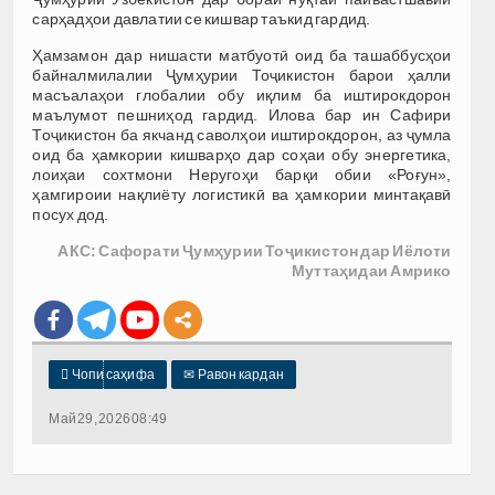
сарҳадҳои давлатии се кишвар таъкид гардид.
Ҳамзамон дар нишасти матбуотӣ оид ба ташаббусҳои
байналмилалии Ҷумҳурии Тоҷикистон барои ҳалли
масъалаҳои глобалии обу иқлим ба иштирокдорон
маълумот пешниҳод гардид. Илова бар ин Сафири
Тоҷикистон ба якчанд саволҳои иштирокдорон, аз ҷумла
оид ба ҳамкории кишварҳо дар соҳаи обу энергетика,
лоиҳаи сохтмони Неругоҳи барқи обии «Роғун»,
ҳамгироии нақлиёту логистикӣ ва ҳамкории минтақавӣ
посух дод.
АКС: Сафорати Ҷумҳурии Тоҷикистон дар Иёлоти
Муттаҳидаи Амрико

Чопи саҳифа
✉
Равон кардан
Май 29, 2026 08:49