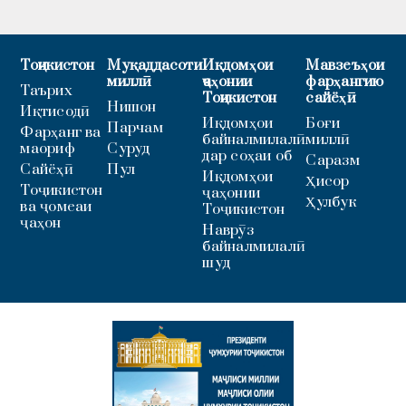
Тоҷикистон
Муқаддасоти
Иқдомҳои
Мавзеъҳои
миллӣ
ҷаҳонии
фарҳангию
Таърих
Тоҷикистон
сайёҳӣ
Нишон
Иқтисодӣ
Иқдомҳои
Боғи
Парчам
Фарҳанг ва
байналмилалӣ
миллӣ
маориф
Суруд
дар соҳаи об
Саразм
Сайёҳӣ
Пул
Иқдомҳои
Ҳисор
Тоҷикистон
ҷаҳонии
Ҳулбук
ва ҷомеаи
Тоҷикистон
ҷаҳон
Наврӯз
байналмилалӣ
шуд