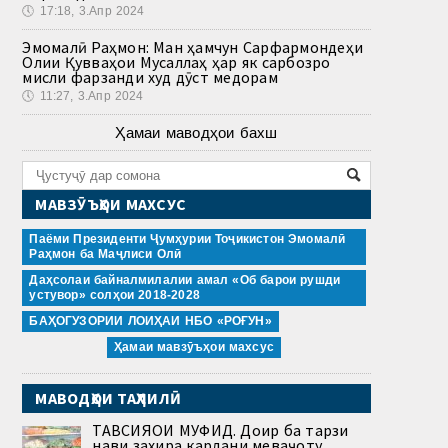
🕔
17:18, 3.Апр 2024
Эмомалӣ Раҳмон: Ман ҳамчун Сарфармондеҳи
Олии Қувваҳои Мусаллаҳ ҳар як сарбозро
мисли фарзанди худ дӯст медорам
🕔
11:27, 3.Апр 2024
Ҳамаи маводҳои бахш
МАВЗӮЪҲОИ МАХСУС
Паёми Президенти Ҷумҳурии Тоҷикистон Эмомалӣ
Раҳмон ба Маҷлиси Олӣ
Даҳсолаи байналмилалии амал «Об барои рушди
устувор» солҳои 2018-2028
БАҲОГУЗОРИИ ЛОИҲАИ НБО «РОҒУН»
Ҳамаи мавзӯъҳои махсус
МАВОДҲОИ ТАҲЛИЛӢ
ТАВСИЯҲОИ МУФИД. Доир ба тарзи
нави захира кардани меваҷоту