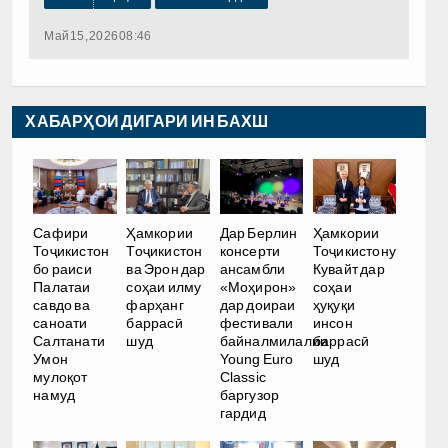
Май 15, 2026 08:46
ХАБАРҲОИ ДИГАРИ ИН БАХШ
Сафири
Ҳамкории
Дар Берлин
Ҳамкории
Тоҷикистон
Тоҷикистон
консерти
Тоҷикистону
бо раиси
ва Эрон дар
ансамбли
Кувайт дар
Палатаи
соҳаи илму
«Моҳирон»
соҳаи
савдо ва
фарҳанг
дар доираи
ҳуқуқи
саноати
баррасӣ
фестивали
инсон
Салтанати
шуд
байналмилалии
баррасӣ
Умон
Young Euro
шуд
мулоқот
Classic
намуд
баргузор
гардид