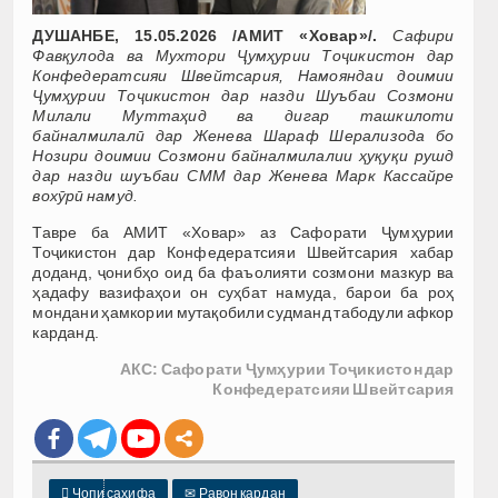
ДУШАНБЕ, 15.05.2026 /АМИТ «Ховар»/.
Сафири
Фавқулода ва Мухтори Ҷумҳурии Тоҷикистон дар
Конфедератсияи Швейтсария, Намояндаи доимии
Ҷумҳурии Тоҷикистон дар назди Шуъбаи Созмони
Милали Муттаҳид ва дигар ташкилоти
байналмилалӣ дар Женева Шараф Шерализода бо
Нозири доимии Созмони байналмилалии ҳуқуқи рушд
дар назди шуъбаи СММ дар Женева Марк Кассайре
вохӯрӣ намуд.
Тавре ба АМИТ «Ховар» аз Сафорати Ҷумҳурии
Тоҷикистон дар Конфедератсияи Швейтсария хабар
доданд, ҷонибҳо оид ба фаъолияти созмони мазкур ва
ҳадафу вазифаҳои он суҳбат намуда, барои ба роҳ
мондани ҳамкории мутақобили судманд табодули афкор
карданд.
АКС: Сафорати Ҷумҳурии Тоҷикистон дар
Конфедератсияи Швейтсария

Чопи саҳифа
✉
Равон кардан