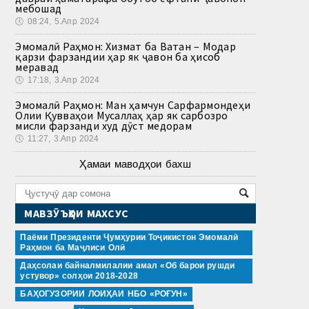
мебошад
🕔
08:24, 5.Апр 2024
Эмомалӣ Раҳмон: Хизмат ба Ватан – Модар
қарзи фарзандии ҳар як ҷавон ба ҳисоб
меравад
🕔
17:18, 3.Апр 2024
Эмомалӣ Раҳмон: Ман ҳамчун Сарфармондеҳи
Олии Қувваҳои Мусаллаҳ ҳар як сарбозро
мисли фарзанди худ дӯст медорам
🕔
11:27, 3.Апр 2024
Ҳамаи маводҳои бахш
МАВЗӮЪҲОИ МАХСУС
Паёми Президенти Ҷумҳурии Тоҷикистон Эмомалӣ
Раҳмон ба Маҷлиси Олӣ
Даҳсолаи байналмилалии амал «Об барои рушди
устувор» солҳои 2018-2028
БАҲОГУЗОРИИ ЛОИҲАИ НБО «РОҒУН»