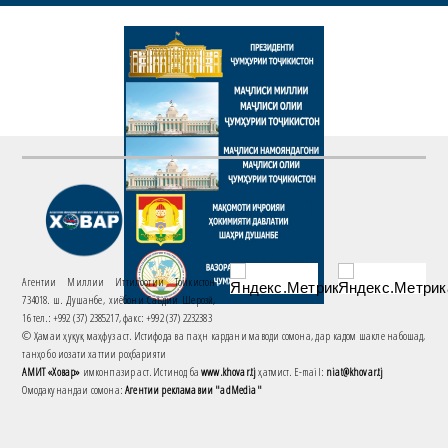
Агентии Миллии Иттилоотии Тоҷикистон
734018. ш. Душанбе, хиёбони Саъдии Шерозӣ,
16 тел.: +992 (37) 2385217, факс: +992 (37) 2232383
© Ҳамаи ҳуқуқ маҳфуз аст. Истифода ва паҳн кардани маводи сомона, дар кадом шакле набошад,
танҳо бо иҷозати хаттии роҳбарияти
АМИТ «Ховар»
имконпазир аст. Истинод ба
www.khovar.tj
ҳатмист. E-mail:
niat@khovar.tj
Омодакунандаи сомона:
Агентии рекламавии "adMedia"