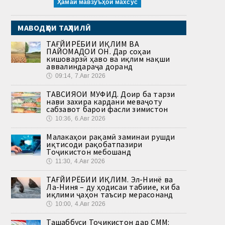
Ҳамаи мавзӯъҳои махсус
МАВОДҲОИ ТАҲЛИЛӢ
ТАҒЙИРЁБИИ ИҚЛИМ ВА
ПАЙОМАДҲОИ ОН. Дар соҳаи
кишоварзӣ ҳаво ва иқлим нақши
аввалиндараҷа доранд
🕔
09:14, 7.Авг 2026
ТАВСИЯҲОИ МУФИД. Доир ба тарзи
нави захира кардани меваҷоту
сабзавот барои фасли зимистон
🕔
10:36, 6.Авг 2026
Малакаҳои рақамӣ заминаи рушди
иқтисоди рақобатпазири
Тоҷикистон мебошанд
🕔
11:30, 4.Авг 2026
ТАҒЙИРЁБИИ ИҚЛИМ. Эл-Нинё ва
Ла-Ниня – ду ҳодисаи табиие, ки ба
иқлими ҷаҳон таъсир мерасонанд
🕔
10:00, 4.Авг 2026
Ташаббуси Тоҷикистон дар СММ: