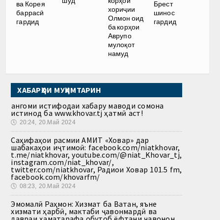
шуд
корҳои
ва Корея
Брест
хориҷии
баррасӣ
шинос
Олмон оид
гардид
гардид
ба корҳои
Аврупо
мулоқот
намуд
ХАБАРҲОИ МУҲИМТАРИН
Ҳангоми истифодаи хабару маводи сомона
истинод ба www.khovar.tj ҳатмӣ аст!
🕔
20:24, 20.Май 2024
Саҳифаҳои расмии АМИТ «Ховар» дар
шабакаҳои иҷтимоӣ: facebook.com/niatkhovar,
t.me/niatkhovar, youtube.com/@niat_Khovar_tj,
instagram.com/niat_khovar/,
twitter.com/niatkhovar, Радиои Ховар 101.5 fm,
facebook.com/khovarfm/
🕔
08:23, 20.Май 2024
Эмомалӣ Раҳмон: Хизмат ба Ватан, яъне
хизмати ҳарбӣ, мактаби ҷавонмардӣ ва
давраи ҳаматарафа обутоб ёфтани ҷавонон