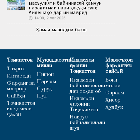
масъулияти байнинаслӣ ҳамчун
парадигмаи нави ҳуқуқи сулҳ.
Андешаҳо дар ин маврид
🕔
14:00, 2.Авг 2026
Ҳамаи маводҳои бахш
Тоҷикистон
Муқаддасоти
Иқдомҳои
Мавзеъҳои
миллӣ
ҷаҳонии
фарҳангию
Таърих
Тоҷикистон
сайёҳӣ
Нишон
Иқтисодӣ
Иқдомҳои
Боғи
Парчам
Фарҳанг ва
байналмилалӣ
миллӣ
маориф
Суруд
дар соҳаи об
Саразм
Сайёҳӣ
Пул
Иқдомҳои
Ҳисор
Тоҷикистон
ҷаҳонии
Ҳулбук
ва ҷомеаи
Тоҷикистон
ҷаҳон
Наврӯз
байналмилалӣ
шуд