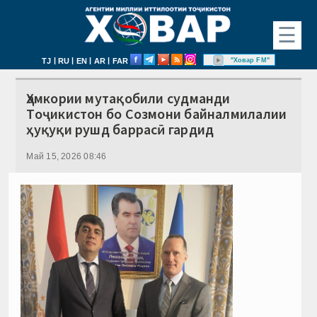
☰
|
|
|
|
"Ховар FM"
TJ
RU
EN
AR
FAR
Ҳамкории мутақобили судманди
Тоҷикистон бо Созмони байналмилалии
ҳуқуқи рушд баррасӣ гардид
Май 15, 2026 08:46