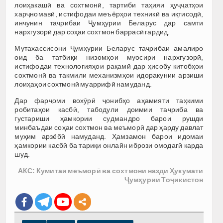
лоиҳакашӣ ва сохтмонӣ, тартиби таҳияи ҳуҷҷатҳои
харҷномавӣ, истифодаи меъёрҳои техникӣ ва иқтисодӣ,
инчунин таҷрибаи Ҷумҳурии Беларус дар самти
нархгузорӣ дар соҳаи сохтмон баррасӣ гардид.
Мутахассисони Ҷумҳурии Беларус таҷрибаи амалиро
оид ба татбиқи низомҳои муосири нархгузорӣ,
истифодаи технологияҳои рақамӣ дар ҳисобу китобҳои
сохтмонӣ ва такмили механизмҳои идоракунии арзиши
лоиҳаҳои сохтмонӣ муаррифӣ намуданд.
Дар фарҷоми вохӯрӣ ҷонибҳо аҳамияти таҳкими
робитаҳои касбӣ, табодули доимии таҷриба ва
густариши ҳамкории судмандро барои рушди
минбаъдаи соҳаи сохтмон ва меъморӣ дар ҳарду давлат
муҳим арзёбӣ намуданд. Ҳамзамон барои идомаи
ҳамкории касбӣ ба тариқи онлайн ибрози омодагӣ карда
шуд.
АКС: Кумитаи меъморӣ ва сохтмони назди Ҳукумати
Ҷумҳурии Тоҷикистон