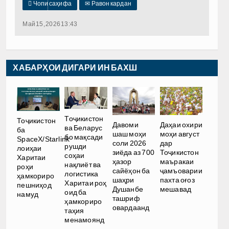

Чопи саҳифа
✉
Равон кардан
Май 15, 2026 13:43
ХАБАРҲОИ ДИГАРИ ИН БАХШ
Тоҷикистон
Тоҷикистон
Давоми
Даҳаи охири
ва Беларус
ба
шаш моҳи
моҳи август
бо мақсади
SpaceX/Starlink
соли 2026
дар
рушди
лоиҳаи
зиёда аз 700
Тоҷикистон
соҳаи
Харитаи
ҳазор
маъракаи
нақлиёт ва
роҳи
сайёҳон ба
ҷамъоварии
логистика
ҳамкориро
шаҳри
пахта оғоз
Харитаи роҳ
пешниҳод
Душанбе
мешавад
оид ба
намуд
ташриф
ҳамкориро
овардаанд
таҳия
менамоянд