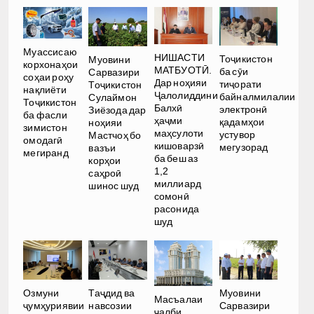
Муассисаю
НИШАСТИ
Тоҷикистон
Муовини
корхонаҳои
МАТБУОТӢ.
ба сӯи
Сарвазири
соҳаи роҳу
Дар ноҳияи
тиҷорати
Тоҷикистон
нақлиёти
Ҷалолиддини
байналмилалии
Сулаймон
Тоҷикистон
Балхӣ
электронӣ
Зиёзода дар
ба фасли
ҳаҷми
қадамҳои
ноҳияи
зимистон
маҳсулоти
устувор
Мастчоҳ бо
омодагӣ
кишоварзӣ
мегузорад
вазъи
мегиранд
ба беш аз
корҳои
1,2
саҳроӣ
миллиард
шинос шуд
сомонӣ
расонида
шуд
Озмуни
Таҷдид ва
Муовини
Масъалаи
ҷумҳуриявии
навсозии
Сарвазири
ҷалби