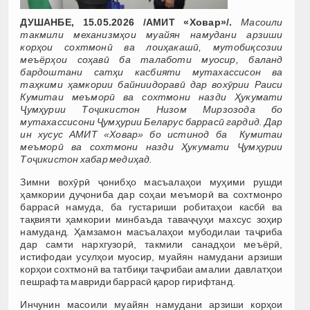
ДУШАНБЕ, 15.05.2026 /АМИТ «Ховар»/.
Масоили
такмили механизмҳои муайян намудани арзиши
корҳои сохтмонӣ ва лоиҳакашӣ, мутобиқсозии
меъёрҳои соҳавӣ ба талаботи муосир, баланд
бардоштани сатҳи касбияти мутахассисон ва
таҳкими ҳамкории байниидоравӣ дар вохӯрии Раиси
Кумитаи меъморӣ ва сохтмони назди Ҳукумати
Ҷумҳурии Тоҷикистон Низом Мирзозода бо
мутахассисони Ҷумҳурии Беларус баррасӣ гардид. Дар
ин хусус АМИТ «Ховар» бо истинод ба Кумитаи
меъморӣ ва сохтмони назди Ҳукумати Ҷумҳурии
Тоҷикистон хабар медиҳад.
Зимни вохӯрӣ ҷонибҳо масъалаҳои муҳими рушди
ҳамкории дуҷониба дар соҳаи меъморӣ ва сохтмонро
баррасӣ намуда, ба густариши робитаҳои касбӣ ва
тақвияти ҳамкории минбаъда таваҷҷуҳи махсус зоҳир
намуданд. Ҳамзамон масъалаҳои мубодилаи таҷриба
дар самти нархгузорӣ, такмили санадҳои меъёрӣ,
истифодаи усулҳои муосир, муайян намудани арзиши
корҳои сохтмонӣ ва татбиқи таҷрибаи амалии давлатҳои
пешрафта мавриди баррасӣ қарор гирифтанд.
Инчунин масоили муайян намудани арзиши корҳои