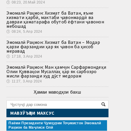
🕔
08:23, 20.Май 2024
Эмомалӣ Раҳмон: Хизмат ба Ватан, яъне
хизмати ҳарбӣ, мактаби ҷавонмардӣ ва
давраи ҳаматарафа обутоб ёфтани ҷавонон
мебошад
🕔
08:24, 5.Апр 2024
Эмомалӣ Раҳмон: Хизмат ба Ватан – Модар
қарзи фарзандии ҳар як ҷавон ба ҳисоб
меравад
🕔
17:18, 3.Апр 2024
Эмомалӣ Раҳмон: Ман ҳамчун Сарфармондеҳи
Олии Қувваҳои Мусаллаҳ ҳар як сарбозро
мисли фарзанди худ дӯст медорам
🕔
11:27, 3.Апр 2024
Ҳамаи маводҳои бахш
МАВЗӮЪҲОИ МАХСУС
Паёми Президенти Ҷумҳурии Тоҷикистон Эмомалӣ
Раҳмон ба Маҷлиси Олӣ