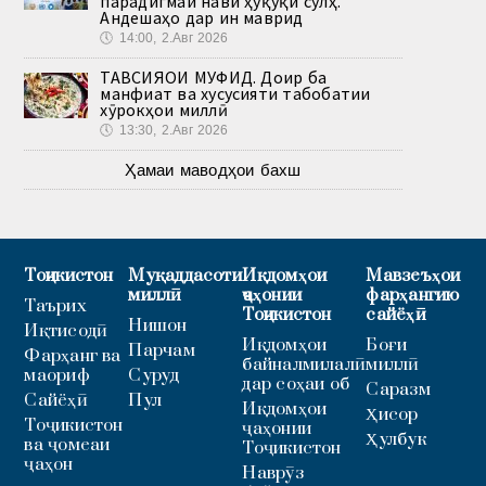
парадигмаи нави ҳуқуқи сулҳ.
Андешаҳо дар ин маврид
🕔
14:00, 2.Авг 2026
ТАВСИЯҲОИ МУФИД. Доир ба
манфиат ва хусусияти табобатии
хӯрокҳои миллӣ
🕔
13:30, 2.Авг 2026
Ҳамаи маводҳои бахш
Тоҷикистон
Муқаддасоти
Иқдомҳои
Мавзеъҳои
миллӣ
ҷаҳонии
фарҳангию
Таърих
Тоҷикистон
сайёҳӣ
Нишон
Иқтисодӣ
Иқдомҳои
Боғи
Парчам
Фарҳанг ва
байналмилалӣ
миллӣ
маориф
Суруд
дар соҳаи об
Саразм
Сайёҳӣ
Пул
Иқдомҳои
Ҳисор
Тоҷикистон
ҷаҳонии
Ҳулбук
ва ҷомеаи
Тоҷикистон
ҷаҳон
Наврӯз