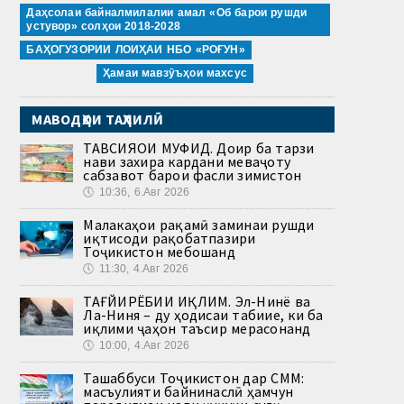
Даҳсолаи байналмилалии амал «Об барои рушди
устувор» солҳои 2018-2028
БАҲОГУЗОРИИ ЛОИҲАИ НБО «РОҒУН»
Ҳамаи мавзӯъҳои махсус
МАВОДҲОИ ТАҲЛИЛӢ
ТАВСИЯҲОИ МУФИД. Доир ба тарзи
нави захира кардани меваҷоту
сабзавот барои фасли зимистон
🕔
10:36, 6.Авг 2026
Малакаҳои рақамӣ заминаи рушди
иқтисоди рақобатпазири
Тоҷикистон мебошанд
🕔
11:30, 4.Авг 2026
ТАҒЙИРЁБИИ ИҚЛИМ. Эл-Нинё ва
Ла-Ниня – ду ҳодисаи табиие, ки ба
иқлими ҷаҳон таъсир мерасонанд
🕔
10:00, 4.Авг 2026
Ташаббуси Тоҷикистон дар СММ:
масъулияти байнинаслӣ ҳамчун