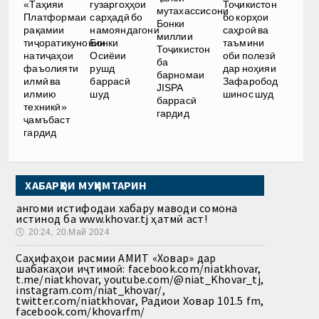
«Таҳияи
гузаргоҳҳои
Тоҷикистон
мутахассисони
Платформаи
сарҳадӣ бо
бо корҳои
Бонки
рақамии
намояндагони
саҳроӣ ва
миллии
тиҷоратикунонии
Бонки
таъмини
Тоҷикистон
натиҷаҳои
Осиёии
оби полезӣ
ба
фаъолияти
рушд
дар ноҳияи
барномаи
илмӣ ва
баррасӣ
Зафаробод
JISPA
илмию
шуд
шинос шуд
баррасӣ
техникӣ»
гардид
ҷамъбаст
гардид
ХАБАРҲОИ МУҲИМТАРИН
Ҳангоми истифодаи хабару маводи сомона
истинод ба www.khovar.tj ҳатмӣ аст!
🕔
20:24, 20.Май 2024
Саҳифаҳои расмии АМИТ «Ховар» дар
шабакаҳои иҷтимоӣ: facebook.com/niatkhovar,
t.me/niatkhovar, youtube.com/@niat_Khovar_tj,
instagram.com/niat_khovar/,
twitter.com/niatkhovar, Радиои Ховар 101.5 fm,
facebook.com/khovarfm/