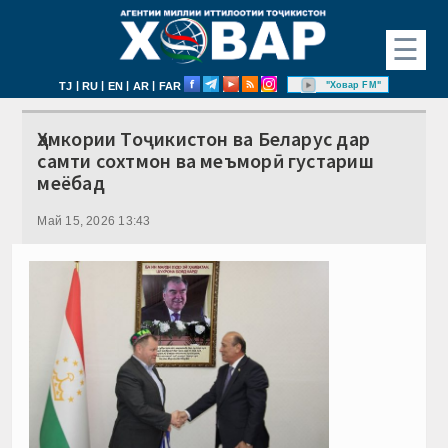
☰
|
|
|
|
"Ховар FM"
TJ
RU
EN
AR
FAR
Ҳамкории Тоҷикистон ва Беларус дар
самти сохтмон ва меъморӣ густариш
меёбад
Май 15, 2026 13:43