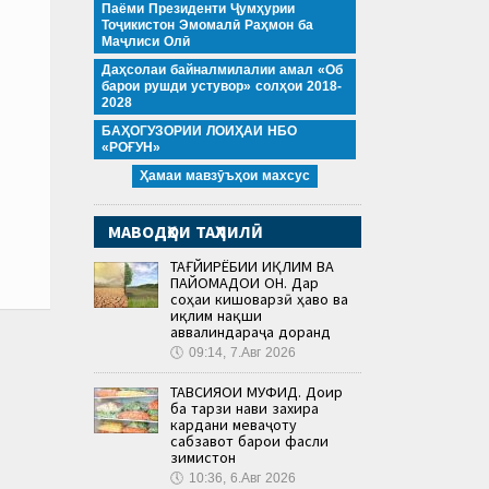
Паёми Президенти Ҷумҳурии
Тоҷикистон Эмомалӣ Раҳмон ба
Маҷлиси Олӣ
Даҳсолаи байналмилалии амал «Об
барои рушди устувор» солҳои 2018-
2028
БАҲОГУЗОРИИ ЛОИҲАИ НБО
«РОҒУН»
Ҳамаи мавзӯъҳои махсус
МАВОДҲОИ ТАҲЛИЛӢ
ТАҒЙИРЁБИИ ИҚЛИМ ВА
ПАЙОМАДҲОИ ОН. Дар
соҳаи кишоварзӣ ҳаво ва
иқлим нақши
аввалиндараҷа доранд
🕔
09:14, 7.Авг 2026
ТАВСИЯҲОИ МУФИД. Доир
ба тарзи нави захира
кардани меваҷоту
сабзавот барои фасли
зимистон
🕔
10:36, 6.Авг 2026