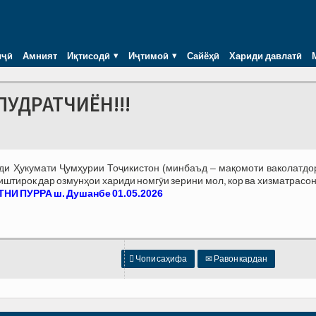
иҷӣ
Амният
Иқтисодӣ
Иҷтимоӣ
Сайёҳӣ
Хариди давлатӣ
ПУДРАТЧИЁН!!!
зди Ҳукумати Ҷумҳурии Тоҷикистон (минбаъд – мақомоти ваколатдо
тирок дар озмунҳои хариди номгӯи зерини мол, кор ва хизматрасон
НИ ПУРРА ш. Душанбе 01.05.2026

Чопи саҳифа
✉
Равон кардан