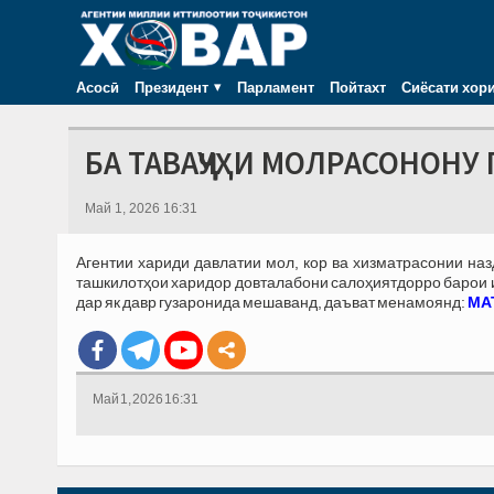
Асосӣ
Президент
Парламент
Пойтахт
Сиёсати хор
БА ТАВАҶҶУҲИ МОЛРАСОНОНУ 
Май 1, 2026 16:31
Агентии хариди давлатии мол, кор ва хизматрасонии на
ташкилотҳои харидор довталабони салоҳиятдорро барои иш
дар як давр гузаронида мешаванд, даъват менамоянд:
МАТ
Май 1, 2026 16:31