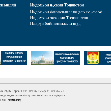
ти миллӣ
Иқдомҳои ҷаҳонии Тоҷикистон
Иқдомҳои байналмилалӣ дар соҳаи об
Иқдомҳои ҷаҳонии Тоҷикистон
Наврӯз байналмилалӣ шуд
Саъдии Шерозӣ, 16 тел.: +992 (37) 2385217, факс: +992 (37) 2232383
на, дар кадом шакле набошад, танҳо бо иҷозати хаттии роҳбарияти
 E-mail:
niat@khovar.tj