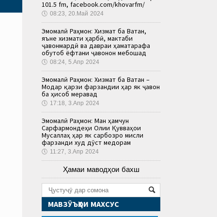
101.5 fm, facebook.com/khovarfm/
🕔
08:23, 20.Май 2024
Эмомалӣ Раҳмон: Хизмат ба Ватан,
яъне хизмати ҳарбӣ, мактаби
ҷавонмардӣ ва давраи ҳаматарафа
обутоб ёфтани ҷавонон мебошад
🕔
08:24, 5.Апр 2024
Эмомалӣ Раҳмон: Хизмат ба Ватан –
Модар қарзи фарзандии ҳар як ҷавон
ба ҳисоб меравад
🕔
17:18, 3.Апр 2024
Эмомалӣ Раҳмон: Ман ҳамчун
Сарфармондеҳи Олии Қувваҳои
Мусаллаҳ ҳар як сарбозро мисли
фарзанди худ дӯст медорам
🕔
11:27, 3.Апр 2024
Ҳамаи маводҳои бахш
МАВЗӮЪҲОИ МАХСУС