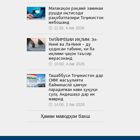
Малакаҳои рақамӣ заминаи
рушди иқтисоди
рақобатпазири Тоҷикистон
мебошанд
🕔
11:30, 4.Авг 2026
ТАҒЙИРЁБИИ ИҚЛИМ. Эл-
Нинё ва Ла-Ниня – ду
ҳодисаи табиие, ки ба
иқлими ҷаҳон таъсир
мерасонанд
🕔
10:00, 4.Авг 2026
Ташаббуси Тоҷикистон дар
СММ: масъулияти
байнинаслӣ ҳамчун
парадигмаи нави ҳуқуқи
сулҳ. Андешаҳо дар ин
маврид
🕔
14:00, 2.Авг 2026
Ҳамаи маводҳои бахш