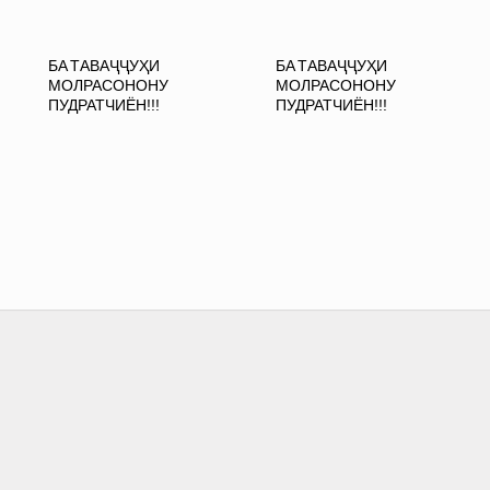
БА ТАВАҶҶУҲИ
БА ТАВАҶҶУҲИ
МОЛРАСОНОНУ
МОЛРАСОНОНУ
ПУДРАТЧИЁН!!!
ПУДРАТЧИЁН!!!