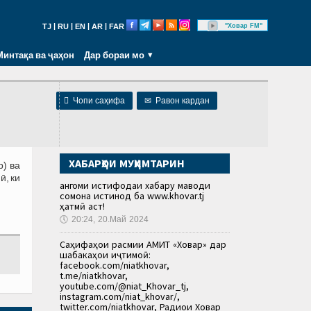
|
|
|
|
"Ховар FM"
TJ
RU
EN
AR
FAR
Минтақа ва ҷаҳон
Дар бораи мо

Чопи саҳифа
✉
Равон кардан
ХАБАРҲОИ МУҲИМТАРИН
р) ва
ӣ, ки
Ҳангоми истифодаи хабару маводи
сомона истинод ба www.khovar.tj
ҳатмӣ аст!
🕔
20:24, 20.Май 2024
Саҳифаҳои расмии АМИТ «Ховар» дар
шабакаҳои иҷтимоӣ:
facebook.com/niatkhovar,
t.me/niatkhovar,
youtube.com/@niat_Khovar_tj,
instagram.com/niat_khovar/,
twitter.com/niatkhovar, Радиои Ховар