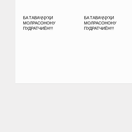
БА ТАВАҶҶУҲИ
БА ТАВАҶҶУҲИ
МОЛРАСОНОНУ
МОЛРАСОНОНУ
ПУДРАТЧИЁН!!!
ПУДРАТЧИЁН!!!