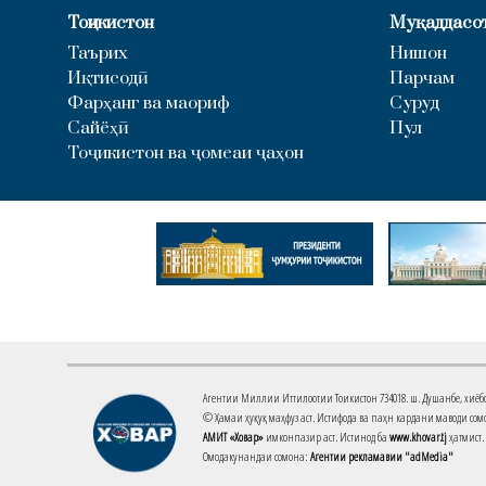
Тоҷикистон
Муқаддасо
Таърих
Нишон
Иқтисодӣ
Парчам
Фарҳанг ва маориф
Суруд
Сайёҳӣ
Пул
Тоҷикистон ва ҷомеаи ҷаҳон
Агентии Миллии Иттилоотии Тоҷикистон 734018. ш. Душанбе, хиёбони 
© Ҳамаи ҳуқуқ маҳфуз аст. Истифода ва паҳн кардани маводи сомо
АМИТ «Ховар»
имконпазир аст. Истинод ба
www.khovar.tj
ҳатмист.
Омодакунандаи сомона:
Агентии рекламавии "adMedia"