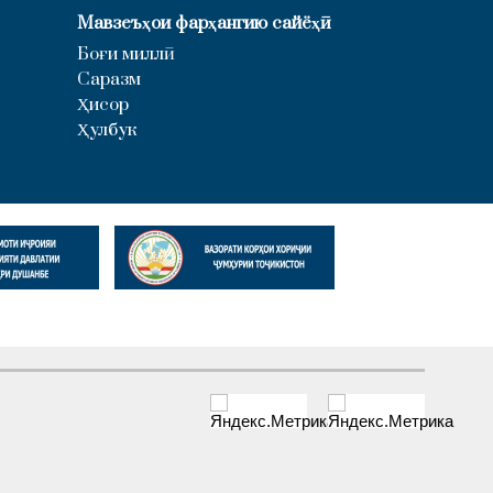
Мавзеъҳои фарҳангию сайёҳӣ
Боғи миллӣ
Саразм
Ҳисор
Ҳулбук