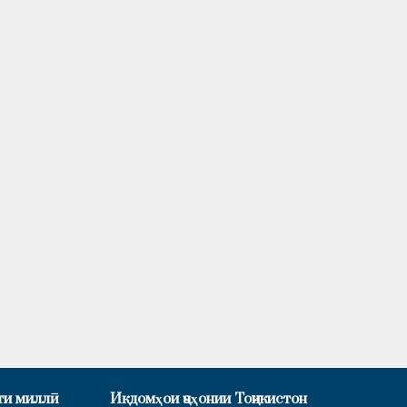
ти миллӣ
Иқдомҳои ҷаҳонии Тоҷикистон