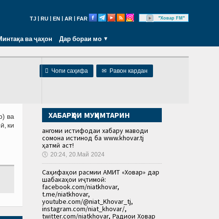
|
|
|
|
"Ховар FM"
TJ
RU
EN
AR
FAR
Минтақа ва ҷаҳон
Дар бораи мо

Чопи саҳифа
✉
Равон кардан
ХАБАРҲОИ МУҲИМТАРИН
р) ва
ӣ, ки
Ҳангоми истифодаи хабару маводи
сомона истинод ба www.khovar.tj
ҳатмӣ аст!
🕔
20:24, 20.Май 2024
Саҳифаҳои расмии АМИТ «Ховар» дар
шабакаҳои иҷтимоӣ:
facebook.com/niatkhovar,
t.me/niatkhovar,
youtube.com/@niat_Khovar_tj,
instagram.com/niat_khovar/,
twitter.com/niatkhovar, Радиои Ховар