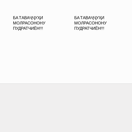
БА ТАВАҶҶУҲИ
БА ТАВАҶҶУҲИ
МОЛРАСОНОНУ
МОЛРАСОНОНУ
ПУДРАТЧИЁН!!!
ПУДРАТЧИЁН!!!