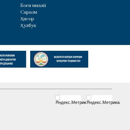
Боғи миллӣ
Саразм
Ҳисор
Ҳулбук