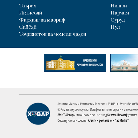
Таърих
Нишон
Иқтисодӣ
Парчам
Фарҳанг ва маориф
Суруд
Сайёҳӣ
Пул
Тоҷикистон ва ҷомеаи ҷаҳон
Агентии Миллии Иттилоотии Тоҷикистон 734018. ш. Душанбе, хиёбони 
© Ҳамаи ҳуқуқ маҳфуз аст. Истифода ва паҳн кардани маводи сомо
АМИТ «Ховар»
имконпазир аст. Истинод ба
www.khovar.tj
ҳатмист.
Омодакунандаи сомона:
Агентии рекламавии "adMedia"