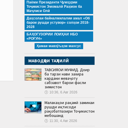
Паёми Президенти Ҷумҳурии
Тоҷикистон Эмомалӣ Раҳмон ба
Маҷлиси Олӣ
Даҳсолаи байналмилалии амал «Об
барои рушди устувор» солҳои 2018-
2028
БАҲОГУЗОРИИ ЛОИҲАИ НБО
«РОҒУН»
Ҳамаи мавзӯъҳои махсус
МАВОДҲОИ ТАҲЛИЛӢ
ТАВСИЯҲОИ МУФИД. Доир
ба тарзи нави захира
кардани меваҷоту
сабзавот барои фасли
зимистон
🕔
10:36, 6.Авг 2026
Малакаҳои рақамӣ заминаи
рушди иқтисоди
рақобатпазири Тоҷикистон
мебошанд
🕔
11:30, 4.Авг 2026