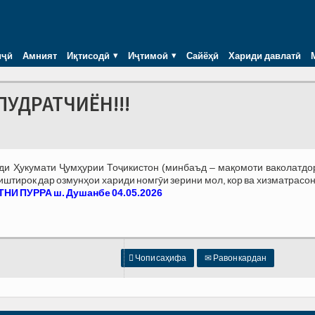
иҷӣ
Амният
Иқтисодӣ
Иҷтимоӣ
Сайёҳӣ
Хариди давлатӣ
ПУДРАТЧИЁН!!!
зди Ҳукумати Ҷумҳурии Тоҷикистон (минбаъд – мақомоти ваколатдо
тирок дар озмунҳои хариди номгӯи зерини мол, кор ва хизматрасон
НИ ПУРРА ш. Душанбе 04.05.2026

Чопи саҳифа
✉
Равон кардан