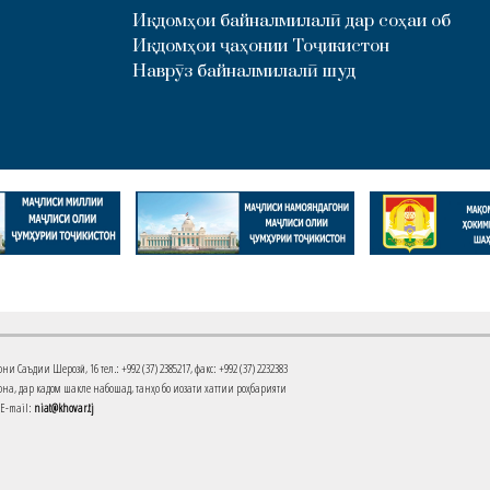
Иқдомҳои байналмилалӣ дар соҳаи об
Иқдомҳои ҷаҳонии Тоҷикистон
Наврӯз байналмилалӣ шуд
Саъдии Шерозӣ, 16 тел.: +992 (37) 2385217, факс: +992 (37) 2232383
на, дар кадом шакле набошад, танҳо бо иҷозати хаттии роҳбарияти
 E-mail:
niat@khovar.tj