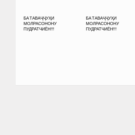
БА ТАВАҶҶУҲИ
БА ТАВАҶҶУҲИ
МОЛРАСОНОНУ
МОЛРАСОНОНУ
ПУДРАТЧИЁН!!!
ПУДРАТЧИЁН!!!