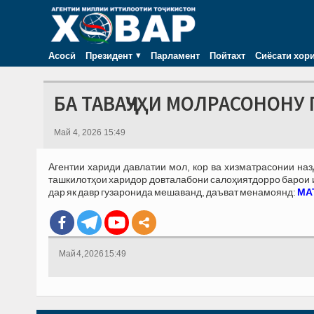
Асосӣ
Президент
Парламент
Пойтахт
Сиёсати хор
БА ТАВАҶҶУҲИ МОЛРАСОНОНУ 
Май 4, 2026 15:49
Агентии хариди давлатии мол, кор ва хизматрасонии на
ташкилотҳои харидор довталабони салоҳиятдорро барои иш
дар як давр гузаронида мешаванд, даъват менамоянд:
МАТ
Май 4, 2026 15:49