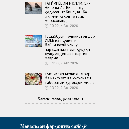
ТАҒЙИРЁБИИ ИҚЛИМ. Эл-
Нинё ва Ла-Ниня – ду
ҳодисаи табиие, ки ба
иқлими ҷаҳон таъсир
мерасонанд
🕔
10:00, 4.Авг 2026
Ташаббуси Тоҷикистон дар
СММ: масъулияти
байнинаслӣ ҳамчун
парадигмаи нави ҳуқуқи
сулҳ. Андешаҳо дар ин
маврид
🕔
14:00, 2.Авг 2026
ТАВСИЯҲОИ МУФИД. Доир
ба манфиат ва хусусияти
табобатии хӯрокҳои миллӣ
🕔
13:30, 2.Авг 2026
Ҳамаи маводҳои бахш
Мавзеъҳои фарҳангию сайёҳӣ