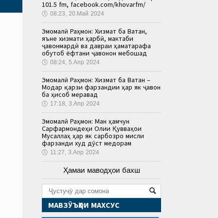
101.5 fm, facebook.com/khovarfm/
🕔
08:23, 20.Май 2024
Эмомалӣ Раҳмон: Хизмат ба Ватан,
яъне хизмати ҳарбӣ, мактаби
ҷавонмардӣ ва давраи ҳаматарафа
обутоб ёфтани ҷавонон мебошад
🕔
08:24, 5.Апр 2024
Эмомалӣ Раҳмон: Хизмат ба Ватан –
Модар қарзи фарзандии ҳар як ҷавон
ба ҳисоб меравад
🕔
17:18, 3.Апр 2024
Эмомалӣ Раҳмон: Ман ҳамчун
Сарфармондеҳи Олии Қувваҳои
Мусаллаҳ ҳар як сарбозро мисли
фарзанди худ дӯст медорам
🕔
11:27, 3.Апр 2024
Ҳамаи маводҳои бахш
МАВЗӮЪҲОИ МАХСУС