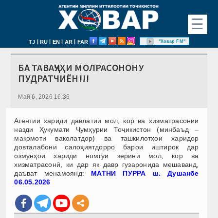
☰
|
|
|
|
"Ховар FM"
TJ
RU
EN
AR
FAR
БА ТАВАҶҶУҲИ МОЛРАСОНОНУ
ПУДРАТЧИЁН!!!
Май 6, 2026 16:36
Агентии хариди давлатии мол, кор ва хизматрасонии
назди Ҳукумати Ҷумҳурии Тоҷикистон (минбаъд –
мақомоти ваколатдор) ва ташкилотҳои харидор
довталабони салоҳиятдорро барои иштирок дар
озмунҳои хариди номгӯи зерини мол, кор ва
хизматрасонӣ, ки дар як давр гузаронида мешаванд,
даъват менамоянд:
МАТНИ ПУРРА ш. Душанбе
06.05.2026