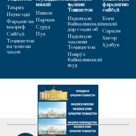
миллӣ
ҷаҳонии
фарҳангию
Таърих
Тоҷикистон
сайёҳӣ
Нишон
Иқтисодӣ
Иқдомҳои
Боғи
Парчам
Фарҳанг ва
байналмилалӣ
миллӣ
маориф
Суруд
дар соҳаи об
Саразм
Сайёҳӣ
Пул
Иқдомҳои
Ҳисор
Тоҷикистон
ҷаҳонии
Ҳулбук
ва ҷомеаи
Тоҷикистон
ҷаҳон
Наврӯз
байналмилалӣ
шуд