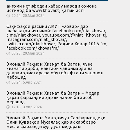
Ҳангоми истифодаи хабару маводи сомона
истинод ба www.khovar.tj ҳатмӣ аст!
🕔
20:24, 20.Май 2024
Саҳифаҳои расмии АМИТ «Ховар» дар
шабакаҳои иҷтимоӣ: facebook.com/niatkhovar,
t.me/niatkhovar, youtube.com/@niat_Khovar_tj,
instagram.com/niat_khovar/,
twitter.com/niatkhovar, Радиои Ховар 101.5 fm,
facebook.com/khovarfm/
🕔
08:23, 20.Май 2024
Эмомалӣ Раҳмон: Хизмат ба Ватан, яъне
хизмати ҳарбӣ, мактаби ҷавонмардӣ ва
давраи ҳаматарафа обутоб ёфтани ҷавонон
мебошад
🕔
08:24, 5.Апр 2024
Эмомалӣ Раҳмон: Хизмат ба Ватан – Модар
қарзи фарзандии ҳар як ҷавон ба ҳисоб
меравад
🕔
17:18, 3.Апр 2024
Эмомалӣ Раҳмон: Ман ҳамчун Сарфармондеҳи
Олии Қувваҳои Мусаллаҳ ҳар як сарбозро
мисли фарзанди худ дӯст медорам