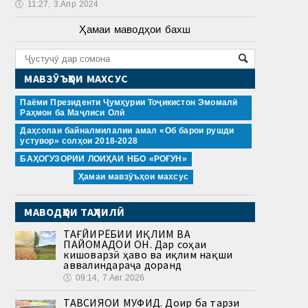
🕔
11:27, 3.Апр 2024
Ҳамаи маводҳои бахш
МАВЗӮЪҲОИ МАХСУС
Паёми Президенти Ҷумҳурии Тоҷикистон Эмомалӣ
Раҳмон ба Маҷлиси Олӣ
Даҳсолаи байналмилалии амал «Об барои рушди
устувор» солҳои 2018-2028
БАҲОГУЗОРИИ ЛОИҲАИ НБО «РОҒУН»
Ҳамаи мавзӯъҳои махсус
МАВОДҲОИ ТАҲЛИЛӢ
ТАҒЙИРЁБИИ ИҚЛИМ ВА
ПАЙОМАДҲОИ ОН. Дар соҳаи
кишоварзӣ ҳаво ва иқлим нақши
аввалиндараҷа доранд
🕔
09:14, 7.Авг 2026
ТАВСИЯҲОИ МУФИД. Доир ба тарзи