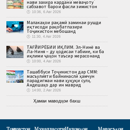
нави захира кардани меваҷоту
сабзавот барои фасли зимистон
🕔
10:36, 6.Авг 2026
Малакаҳои рақамӣ заминаи рушди
иқтисоди рақобатпазири
Тоҷикистон мебошанд
🕔
11:30, 4.Авг 2026
ТАҒЙИРЁБИИ ИҚЛИМ. Эл-Нинё ва
Ла-Ниня – ду ҳодисаи табиие, ки ба
иқлими ҷаҳон таъсир мерасонанд
🕔
10:00, 4.Авг 2026
Ташаббуси Тоҷикистон дар СММ:
масъулияти байнинаслӣ ҳамчун
парадигмаи нави ҳуқуқи сулҳ.
Андешаҳо дар ин маврид
🕔
14:00, 2.Авг 2026
Ҳамаи маводҳои бахш
Тоҷикистон
Муқаддасоти
Иқдомҳои
Мавзеъҳои