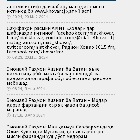
Ҳангоми истифодаи хабару маводи сомона
истинод ба www.khovar.tj ҳатмӣ аст!
🕔
20:24, 20.Май 2024
Саҳифаҳои расмии АМИТ «Ховар» дар
шабакаҳои иҷтимоӣ: facebook.com/niatkhovar,
t.me/niatkhovar, youtube.com/@niat_Khovar_tj,
instagram.com/niat_khovar/,
twitter.com/niatkhovar, Радиои Ховар 101.5 fm,
facebook.com/khovarfm/
🕔
08:23, 20.Май 2024
Эмомалӣ Раҳмон: Хизмат ба Ватан, яъне
хизмати ҳарбӣ, мактаби ҷавонмардӣ ва
давраи ҳаматарафа обутоб ёфтани ҷавонон
мебошад
🕔
08:24, 5.Апр 2024
Эмомалӣ Раҳмон: Хизмат ба Ватан – Модар
қарзи фарзандии ҳар як ҷавон ба ҳисоб
меравад
🕔
17:18, 3.Апр 2024
Эмомалӣ Раҳмон: Ман ҳамчун Сарфармондеҳи
Олии Қувваҳои Мусаллаҳ ҳар як сарбозро
мисли фарзанди худ дӯст медорам