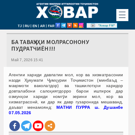
☰
|
|
|
|
"Ховар FM"
TJ
RU
EN
AR
FAR
БА ТАВАҶҶУҲИ МОЛРАСОНОНУ
ПУДРАТЧИЁН!!!
Май 7, 2026 15:41
Агентии хариди давлатии мол, кор ва хизматрасонии
назди Ҳукумати Ҷумҳурии Тоҷикистон (минбаъд –
мақомоти ваколатдор) ва ташкилотҳои харидор
довталабони салоҳиятдорро барои иштирок дар
озмунҳои хариди номгӯи зерини мол, кор ва
хизматрасонӣ, ки дар як давр гузаронида мешаванд,
даъват менамоянд:
МАТНИ ПУРРА ш. Душанбе
07.05.2026