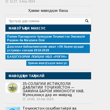
🕔
11:27, 3.Апр 2024
Ҳамаи маводҳои бахш
МАВЗӮЪҲОИ МАХСУС
Паёми Президенти Ҷумҳурии Тоҷикистон Эмомалӣ
Раҳмон ба Маҷлиси Олӣ
Даҳсолаи байналмилалии амал «Об барои рушди
устувор» солҳои 2018-2028
БАҲОГУЗОРИИ ЛОИҲАИ НБО «РОҒУН»
Ҳамаи мавзӯъҳои махсус
МАВОДҲОИ ТАҲЛИЛӢ
35-СОЛАГИИ ИСТИҚЛОЛИ
ДАВЛАТИИ ТОҶИКИСТОН —
ЗАМИНА БАРОИ ИМКОНОТИ НАВ.
Мулоҳизаҳо дар ин маврид
🕔
10:00, 10.Авг 2026
Тоҷикистон соҳибихтиёрӣ ва