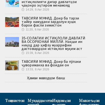
истиқлолияти дигар давлатҳои
ҷаҳонро эҳтиром менамояд
🕔
14:29, 9.Авг 2026
ТАВСИЯИ МУФИД. Доир ба тарзи
тайёр намудани зардолуи хушк
барои фасли зимистон
🕔
11:20, 9.Авг 2026
35-СОЛАГИИ ИСТИҚЛОЛИ ДАВЛАТӢ
ВА ОСОРХОНАИ МИЛЛӢ. Нақши ин
ниҳод дар ҳифзу муаррифии
дастовардҳои истиқлол муҳим аст
🕔
15:39, 8.Авг 2026
ТАВСИЯИ МУФИД. Доир ба пӯпаки
ҷуворимакка ва фоидаи он
🕔
13:33, 8.Авг 2026
Ҳамаи маводҳои бахш
Тоҷикистон
Муқаддасоти
Иқдомҳои
Мавзеъҳои