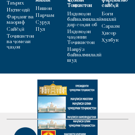
миллӣ
ҷаҳонии
фарҳангию
Таърих
Тоҷикистон
сайёҳӣ
Нишон
Иқтисодӣ
Иқдомҳои
Боғи
Парчам
Фарҳанг ва
байналмилалӣ
миллӣ
маориф
Суруд
дар соҳаи об
Саразм
Сайёҳӣ
Пул
Иқдомҳои
Ҳисор
Тоҷикистон
ҷаҳонии
Ҳулбук
ва ҷомеаи
Тоҷикистон
ҷаҳон
Наврӯз
байналмилалӣ
шуд