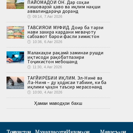
ПАЙОМАДҲОИ ОН. Дар соҳаи
кишоварзӣ ҳаво ва иқлим нақши
аввалиндараҷа доранд
🕔
09:14, 7.Авг 2026
ТАВСИЯҲОИ МУФИД. Доир ба тарзи
нави захира кардани меваҷоту
сабзавот барои фасли зимистон
🕔
10:36, 6.Авг 2026
Малакаҳои рақамӣ заминаи рушди
иқтисоди рақобатпазири
Тоҷикистон мебошанд
🕔
11:30, 4.Авг 2026
ТАҒЙИРЁБИИ ИҚЛИМ. Эл-Нинё ва
Ла-Ниня – ду ҳодисаи табиие, ки ба
иқлими ҷаҳон таъсир мерасонанд
🕔
10:00, 4.Авг 2026
Ҳамаи маводҳои бахш
Тоҷикистон
Муқаддасоти
Иқдомҳои
Мавзеъҳои