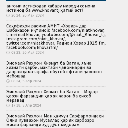
Ҳангоми истифодаи хабару маводи сомона
истинод ба www.khovar.tj ҳатмӣ аст!
🕔
20:24, 20.Май 2024
Саҳифаҳои расмии АМИТ «Ховар» дар
шабакаҳои иҷтимоӣ: facebook.com/niatkhovar,
t.me/niatkhovar, youtube.com/@niat_Khovar_tj,
instagram.com/niat_khovar/,
twitter.com/niatkhovar, Радиои Ховар 101.5 fm,
facebook.com/khovarfm/
🕔
08:23, 20.Май 2024
Эмомалӣ Раҳмон: Хизмат ба Ватан, яъне
хизмати ҳарбӣ, мактаби ҷавонмардӣ ва
давраи ҳаматарафа обутоб ёфтани ҷавонон
мебошад
🕔
08:24, 5.Апр 2024
Эмомалӣ Раҳмон: Хизмат ба Ватан – Модар
қарзи фарзандии ҳар як ҷавон ба ҳисоб
меравад
🕔
17:18, 3.Апр 2024
Эмомалӣ Раҳмон: Ман ҳамчун Сарфармондеҳи
Олии Қувваҳои Мусаллаҳ ҳар як сарбозро
мисли фарзанди худ дӯст медорам