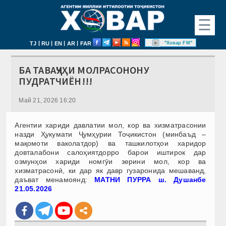
☰
|
|
|
|
"Ховар FM"
TJ
RU
EN
AR
FAR
БА ТАВАҶҶУҲИ МОЛРАСОНОНУ
ПУДРАТЧИЁН!!!
Май 21, 2026 16:20
Агентии хариди давлатии мол, кор ва хизматрасонии
назди Ҳукумати Ҷумҳурии Тоҷикистон (минбаъд –
мақомоти ваколатдор) ва ташкилотҳои харидор
довталабони салоҳиятдорро барои иштирок дар
озмунҳои хариди номгӯи зерини мол, кор ва
хизматрасонӣ, ки дар як давр гузаронида мешаванд,
даъват менамоянд:
МАТНИ ПУРРА ш. Душанбе
21.05.2026