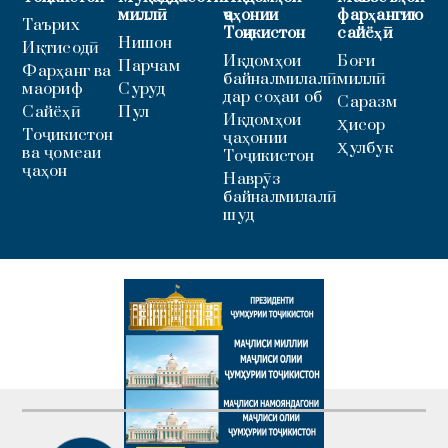
миллӣ
ҷаҳонии
фарҳангию
Таърих
Тоҷикистон
сайёҳӣ
Нишон
Иқтисодӣ
Иқдомҳои
Боғи
Парчам
Фарҳанг ва
байналмилалӣ
миллӣ
маориф
Суруд
дар соҳаи об
Саразм
Сайёҳӣ
Пул
Иқдомҳои
Ҳисор
Тоҷикистон
ҷаҳонии
Ҳулбук
ва ҷомеаи
Тоҷикистон
ҷаҳон
Наврӯз
байналмилалӣ
шуд