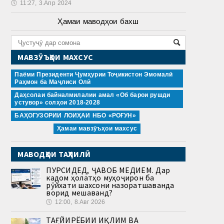
🕔
11:27, 3.Апр 2024
Ҳамаи маводҳои бахш
МАВЗӮЪҲОИ МАХСУС
Паёми Президенти Ҷумҳурии Тоҷикистон Эмомалӣ
Раҳмон ба Маҷлиси Олӣ
Даҳсолаи байналмилалии амал «Об барои рушди
устувор» солҳои 2018-2028
БАҲОГУЗОРИИ ЛОИҲАИ НБО «РОҒУН»
Ҳамаи мавзӯъҳои махсус
МАВОДҲОИ ТАҲЛИЛӢ
ПУРСИДЕД, ҶАВОБ МЕДИҲЕМ. Дар
кадом ҳолатҳо муҳоҷирон ба
рӯйхати шахсони назоратшаванда
ворид мешаванд?
🕔
12:00, 8.Авг 2026
ТАҒЙИРЁБИИ ИҚЛИМ ВА