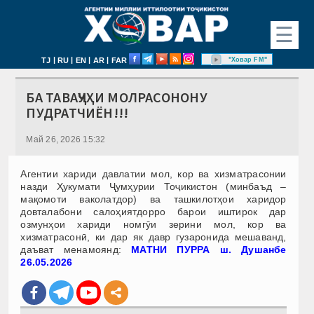
☰
|
|
|
|
"Ховар FM"
TJ
RU
EN
AR
FAR
БА ТАВАҶҶУҲИ МОЛРАСОНОНУ
ПУДРАТЧИЁН!!!
Май 26, 2026 15:32
Агентии хариди давлатии мол, кор ва хизматрасонии
назди Ҳукумати Ҷумҳурии Тоҷикистон (минбаъд –
мақомоти ваколатдор) ва ташкилотҳои харидор
довталабони салоҳиятдорро барои иштирок дар
озмунҳои хариди номгӯи зерини мол, кор ва
хизматрасонӣ, ки дар як давр гузаронида мешаванд,
даъват менамоянд:
МАТНИ ПУРРА ш. Душанбе
26.05.2026