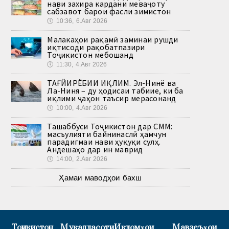
нави захира кардани меваҷоту
сабзавот барои фасли зимистон
🕔
10:36, 6.Авг 2026
Малакаҳои рақамӣ заминаи рушди
иқтисоди рақобатпазири
Тоҷикистон мебошанд
🕔
11:30, 4.Авг 2026
ТАҒЙИРЁБИИ ИҚЛИМ. Эл-Нинё ва
Ла-Ниня – ду ҳодисаи табиие, ки ба
иқлими ҷаҳон таъсир мерасонанд
🕔
10:00, 4.Авг 2026
Ташаббуси Тоҷикистон дар СММ:
масъулияти байнинаслӣ ҳамчун
парадигмаи нави ҳуқуқи сулҳ.
Андешаҳо дар ин маврид
🕔
14:00, 2.Авг 2026
Ҳамаи маводҳои бахш
Тоҷикистон
Муқаддасоти
Иқдомҳои
Мавзеъҳои