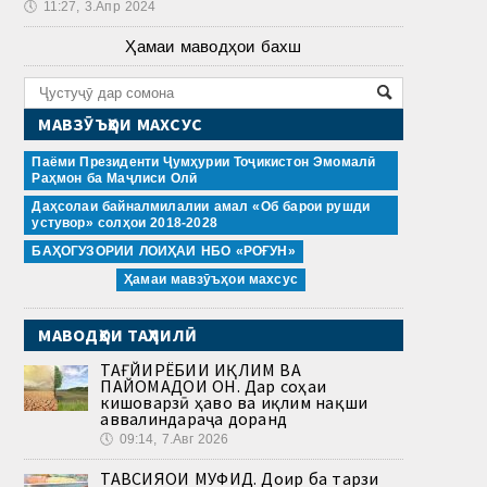
🕔
11:27, 3.Апр 2024
Ҳамаи маводҳои бахш
МАВЗӮЪҲОИ МАХСУС
Паёми Президенти Ҷумҳурии Тоҷикистон Эмомалӣ
Раҳмон ба Маҷлиси Олӣ
Даҳсолаи байналмилалии амал «Об барои рушди
устувор» солҳои 2018-2028
БАҲОГУЗОРИИ ЛОИҲАИ НБО «РОҒУН»
Ҳамаи мавзӯъҳои махсус
МАВОДҲОИ ТАҲЛИЛӢ
ТАҒЙИРЁБИИ ИҚЛИМ ВА
ПАЙОМАДҲОИ ОН. Дар соҳаи
кишоварзӣ ҳаво ва иқлим нақши
аввалиндараҷа доранд
🕔
09:14, 7.Авг 2026
ТАВСИЯҲОИ МУФИД. Доир ба тарзи