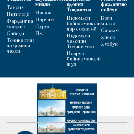
миллӣ
ҷаҳонии
фарҳангию
Таърих
Тоҷикистон
сайёҳӣ
Нишон
Иқтисодӣ
Иқдомҳои
Боғи
Парчам
Фарҳанг ва
байналмилалӣ
миллӣ
маориф
Суруд
дар соҳаи об
Саразм
Сайёҳӣ
Пул
Иқдомҳои
Ҳисор
Тоҷикистон
ҷаҳонии
Ҳулбук
ва ҷомеаи
Тоҷикистон
ҷаҳон
Наврӯз
байналмилалӣ
шуд