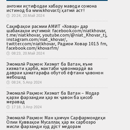
Ҳангоми истифодаи хабару маводи сомона
истинод ба www.khovar.tj ҳатмӣ аст!
🕔
20:24, 20.Май 2024
Саҳифаҳои расмии АМИТ «Ховар» дар
шабакаҳои иҷтимоӣ: facebook.com/niatkhovar,
t.me/niatkhovar, youtube.com/@niat_Khovar_tj,
instagram.com/niat_khovar/,
twitter.com/niatkhovar, Радиои Ховар 101.5 fm,
facebook.com/khovarfm/
🕔
08:23, 20.Май 2024
Эмомалӣ Раҳмон: Хизмат ба Ватан, яъне
хизмати ҳарбӣ, мактаби ҷавонмардӣ ва
давраи ҳаматарафа обутоб ёфтани ҷавонон
мебошад
🕔
08:24, 5.Апр 2024
Эмомалӣ Раҳмон: Хизмат ба Ватан – Модар
қарзи фарзандии ҳар як ҷавон ба ҳисоб
меравад
🕔
17:18, 3.Апр 2024
Эмомалӣ Раҳмон: Ман ҳамчун Сарфармондеҳи
Олии Қувваҳои Мусаллаҳ ҳар як сарбозро
мисли фарзанди худ дӯст медорам