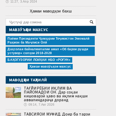
🕔
11:27, 3.Апр 2024
Ҳамаи маводҳои бахш
МАВЗӮЪҲОИ МАХСУС
Паёми Президенти Ҷумҳурии Тоҷикистон Эмомалӣ
Раҳмон ба Маҷлиси Олӣ
Даҳсолаи байналмилалии амал «Об барои рушди
устувор» солҳои 2018-2028
БАҲОГУЗОРИИ ЛОИҲАИ НБО «РОҒУН»
Ҳамаи мавзӯъҳои махсус
МАВОДҲОИ ТАҲЛИЛӢ
ТАҒЙИРЁБИИ ИҚЛИМ ВА
ПАЙОМАДҲОИ ОН. Дар соҳаи
кишоварзӣ ҳаво ва иқлим нақши
аввалиндараҷа доранд
🕔
09:14, 7.Авг 2026
ТАВСИЯҲОИ МУФИД. Доир ба тарзи