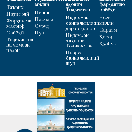
миллӣ
ҷаҳонии
фарҳангию
Таърих
Тоҷикистон
сайёҳӣ
Нишон
Иқтисодӣ
Иқдомҳои
Боғи
Парчам
Фарҳанг ва
байналмилалӣ
миллӣ
маориф
Суруд
дар соҳаи об
Саразм
Сайёҳӣ
Пул
Иқдомҳои
Ҳисор
Тоҷикистон
ҷаҳонии
Ҳулбук
ва ҷомеаи
Тоҷикистон
ҷаҳон
Наврӯз
байналмилалӣ
шуд