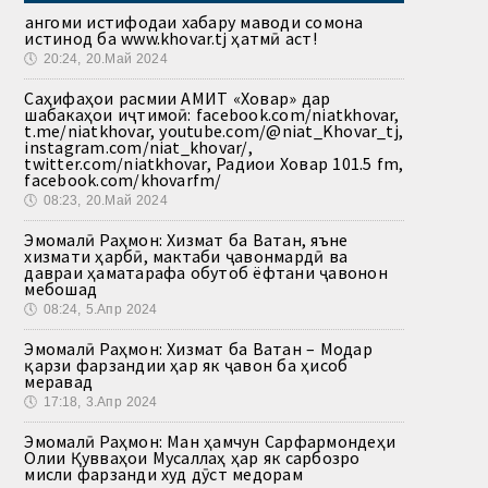
Ҳангоми истифодаи хабару маводи сомона
истинод ба www.khovar.tj ҳатмӣ аст!
🕔
20:24, 20.Май 2024
Саҳифаҳои расмии АМИТ «Ховар» дар
шабакаҳои иҷтимоӣ: facebook.com/niatkhovar,
t.me/niatkhovar, youtube.com/@niat_Khovar_tj,
instagram.com/niat_khovar/,
twitter.com/niatkhovar, Радиои Ховар 101.5 fm,
facebook.com/khovarfm/
🕔
08:23, 20.Май 2024
Эмомалӣ Раҳмон: Хизмат ба Ватан, яъне
хизмати ҳарбӣ, мактаби ҷавонмардӣ ва
давраи ҳаматарафа обутоб ёфтани ҷавонон
мебошад
🕔
08:24, 5.Апр 2024
Эмомалӣ Раҳмон: Хизмат ба Ватан – Модар
қарзи фарзандии ҳар як ҷавон ба ҳисоб
меравад
🕔
17:18, 3.Апр 2024
Эмомалӣ Раҳмон: Ман ҳамчун Сарфармондеҳи
Олии Қувваҳои Мусаллаҳ ҳар як сарбозро
мисли фарзанди худ дӯст медорам