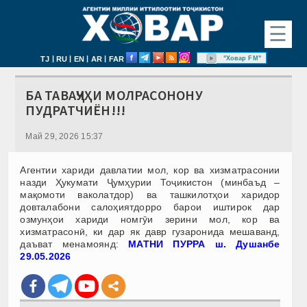
☰
|
|
|
|
"Ховар FM"
TJ
RU
EN
AR
FAR
БА ТАВАҶҶУҲИ МОЛРАСОНОНУ
ПУДРАТЧИЁН!!!
Май 29, 2026 15:37
Агентии хариди давлатии мол, кор ва хизматрасонии
назди Ҳукумати Ҷумҳурии Тоҷикистон (минбаъд –
мақомоти ваколатдор) ва ташкилотҳои харидор
довталабони салоҳиятдорро барои иштирок дар
озмунҳои хариди номгӯи зерини мол, кор ва
хизматрасонӣ, ки дар як давр гузаронида мешаванд,
даъват менамоянд:
МАТНИ ПУРРА ш. Душанбе
29.05.2026