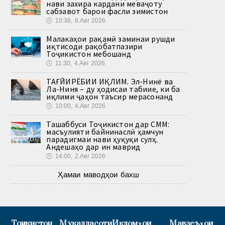
нави захира кардани меваҷоту
сабзавот барои фасли зимистон
🕔
10:36, 6.Авг 2026
Малакаҳои рақамӣ заминаи рушди
иқтисоди рақобатпазири
Тоҷикистон мебошанд
🕔
11:30, 4.Авг 2026
ТАҒЙИРЁБИИ ИҚЛИМ. Эл-Нинё ва
Ла-Ниня – ду ҳодисаи табиие, ки ба
иқлими ҷаҳон таъсир мерасонанд
🕔
10:00, 4.Авг 2026
Ташаббуси Тоҷикистон дар СММ:
масъулияти байнинаслӣ ҳамчун
парадигмаи нави ҳуқуқи сулҳ.
Андешаҳо дар ин маврид
🕔
14:00, 2.Авг 2026
Ҳамаи маводҳои бахш
Тоҷикистон
Муқаддасоти
Иқдомҳои
Мавзеъҳои