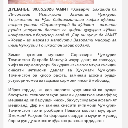
ДУШАНБЕ, 30.05.2026 /АМИТ «Ховар»/.
Бахшида ба
35-солагии Истиқлоли давлатии Ҷумҳурии
Тоҷикистон ва Рӯзи байналмилалии ҳифзи кӯдакон
таҳти унвони «Сармоягузорӣ ба кӯдакон – заминаи
рушди устувори давлат ва ҳифзи ҳуқуқҳои кӯдак»
конференсия баргузор гардид. Дар ин хусус ба АМИТ
«Ховар» аз маркази матбуоти Вазорати маориф ва
илми Ҷумҳурии Тоҷикистон хабар доданд.
Зимни ҳамоиш муовини Сарвазири Ҷумҳурии
Тоҷикистон Дилрабо Мансурӣ изҳор дошт, ки таваҷҷуҳ,
ҳифз ва сармоягузорӣ ба кӯдакон яке аз самтҳои калидии
сиёсати иҷтимоии давлат ва Ҳукумати Ҷумҳурии
Тоҷикистон ба ҳисоб рафта, заминаи асосии рушди
устувори ҷомеа ва таҳкими сармояи инсонӣ мебошад.
Иброз гардид, ки дар шароити ҷаҳонишавӣ ва рушди
босуръати технологияҳои рақамӣ давлатҳое муваффақ
мешаванд, ки ба рушди инсон, бахусус кӯдакон афзалият
медиҳанд. Дар ин замина сиёсати иҷтимоии Ҷумҳурии
Тоҷикистон таҳти роҳбарии Пешвои миллат муҳтарам
Эмомалӣ Раҳмон ба фароҳам овардани муҳити мусоид
барои рушду камолоти кӯдакон равона гардидааст.