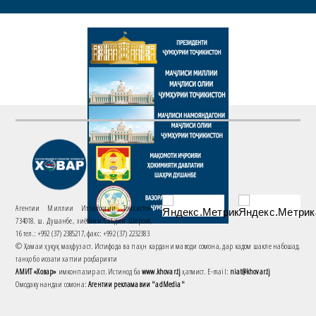
Агентии Миллии Иттилоотии Тоҷикистон
734018. ш. Душанбе, хиёбони Саъдии Шерозӣ,
16 тел.: +992 (37) 2385217, факс: +992 (37) 2232383
© Ҳамаи ҳуқуқ маҳфуз аст. Истифода ва паҳн кардани маводи сомона, дар кадом шакле набошад,
танҳо бо иҷозати хаттии роҳбарияти
АМИТ «Ховар»
имконпазир аст. Истинод ба
www.khovar.tj
ҳатмист. E-mail:
niat@khovar.tj
Омодакунандаи сомона:
Агентии рекламавии "adMedia"