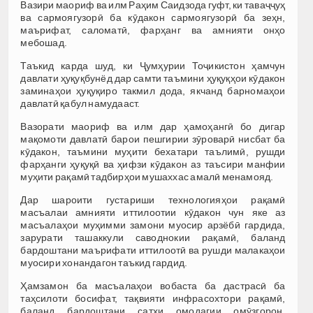
Вазири маориф ва илм Раҳим Саидзода гуфт, ки таваҷҷуҳ
ва сармоягузорӣ ба кӯдакон сармоягузорӣ ба зеҳн,
маърифат, саломатӣ, фарҳанг ва амнияти онҳо
мебошад.
Таъкид карда шуд, ки Ҷумҳурии Тоҷикистон ҳамчун
давлати ҳуқуқбунёд дар самти таъмини ҳуқуқҳои кӯдакон
заминаҳои ҳуқуқиро такмил дода, якчанд барномаҳои
давлатӣ қабул намудааст.
Вазорати маориф ва илм дар ҳамоҳангӣ бо дигар
мақомоти давлатӣ барои пешгирии зӯроварӣ нисбат ба
кӯдакон, таъмини муҳити бехатари таълимӣ, рушди
фарҳанги ҳуқуқӣ ва ҳифзи кӯдакон аз таъсири манфии
муҳити рақамӣ тадбирҳои мушаххас амалӣ менамояд.
Дар шароити густариши технологияҳои рақамӣ
масъалаи амнияти иттилоотии кӯдакон чун яке аз
масъалаҳои муҳимми замони муосир арзёбӣ гардида,
зарурати ташаккули саводнокии рақамӣ, баланд
бардоштани маърифати иттилоотӣ ва рушди малакаҳои
муосири хонандагон таъкид гардид.
Ҳамзамон ба масъалаҳои вобаста ба дастрасӣ ба
таҳсилоти босифат, тақвияти инфрасохтори рақамӣ,
баланд бардоштани сатҳи омодагии омӯзгорон,