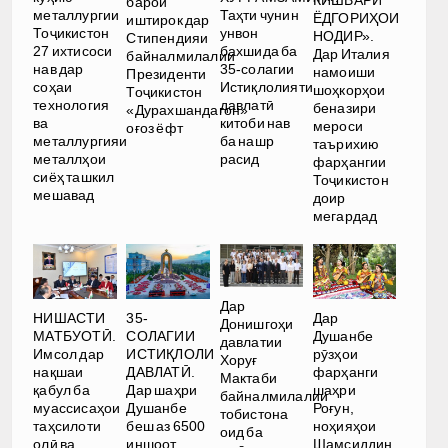
барои
металлургии
Таҳти чунин
ЁДГОРИҲОИ
иштирок дар
Тоҷикистон
унвон
НОДИР».
Стипендияи
27 ихтисоси
бахшида ба
Дар Италия
байналмилалии
нав дар
35-солагии
намоиши
Президенти
соҳаи
Истиқлолияти
шоҳкорҳои
Тоҷикистон
технология
давлатӣ
беназири
«Дурахшандагон»
ва
китоби нав
мероси
оғоз ёфт
металлургияи
ба нашр
таърихию
металлҳои
расид
фарҳангии
сиёҳ ташкил
Тоҷикистон
мешавад
доир
мегардад
Дар
НИШАСТИ
35-
Дар
Донишгоҳи
МАТБУОТӢ.
СОЛАГИИ
Душанбе
давлатии
Имсол дар
ИСТИҚЛОЛИ
рӯзҳои
Хоруғ
нақшаи
ДАВЛАТӢ.
фарҳанги
Мактаби
қабул ба
Дар шаҳри
шаҳри
байналмилалии
муассисаҳои
Душанбе
Роғун,
тобистона
таҳсилоти
беш аз 6500
ноҳияҳои
оид ба
олӣ ва
иншоот
Шамсиддин