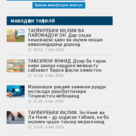
Ҳамаи мавзӯъҳои махсус
МАВОДҲОИ ТАҲЛИЛӢ
ТАҒЙИРЁБИИ ИҚЛИМ ВА
ПАЙОМАДҲОИ ОН. Дар соҳаи
кишоварзӣ ҳаво ва иқлим нақши
аввалиндараҷа доранд
🕔
09:14, 7.Авг 2026
ТАВСИЯҲОИ МУФИД. Доир ба тарзи
нави захира кардани меваҷоту
сабзавот барои фасли зимистон
🕔
10:36, 6.Авг 2026
Малакаҳои рақамӣ заминаи рушди
иқтисоди рақобатпазири
Тоҷикистон мебошанд
🕔
11:30, 4.Авг 2026
ТАҒЙИРЁБИИ ИҚЛИМ. Эл-Нинё ва
Ла-Ниня – ду ҳодисаи табиие, ки ба
иқлими ҷаҳон таъсир мерасонанд
🕔
10:00, 4.Авг 2026