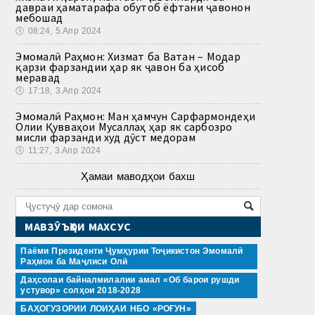
давраи ҳаматарафа обутоб ёфтани ҷавонон
мебошад
🕔
08:24, 5.Апр 2024
Эмомалӣ Раҳмон: Хизмат ба Ватан – Модар
қарзи фарзандии ҳар як ҷавон ба ҳисоб
меравад
🕔
17:18, 3.Апр 2024
Эмомалӣ Раҳмон: Ман ҳамчун Сарфармондеҳи
Олии Қувваҳои Мусаллаҳ ҳар як сарбозро
мисли фарзанди худ дӯст медорам
🕔
11:27, 3.Апр 2024
Ҳамаи маводҳои бахш
МАВЗӮЪҲОИ МАХСУС
Паёми Президенти Ҷумҳурии Тоҷикистон Эмомалӣ
Раҳмон ба Маҷлиси Олӣ
Даҳсолаи байналмилалии амал «Об барои рушди
устувор» солҳои 2018-2028
БАҲОГУЗОРИИ ЛОИҲАИ НБО «РОҒУН»