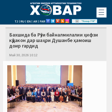
☰
|
|
|
|
"Ховар FM"
TJ
RU
EN
AR
FAR
Бахшида ба Рӯзи байналмилалии ҳифзи
кӯдакон дар шаҳри Душанбе ҳамоиш
доир гардид
Май 30, 2026 10:12