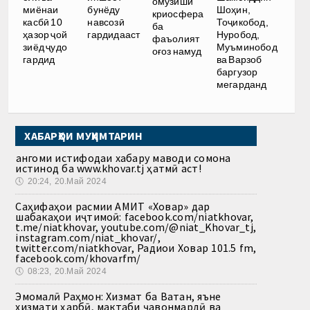
омӯзиши
миёнаи
бунёду
Шоҳин,
криосфера
касбӣ 10
навсозӣ
Тоҷикобод,
ба
ҳазор ҷой
гардидааст
Нуробод,
фаъолият
зиёд ҷудо
Муъминобод
оғоз намуд
гардид
ва Варзоб
баргузор
мегарданд
ХАБАРҲОИ МУҲИМТАРИН
Ҳангоми истифодаи хабару маводи сомона
истинод ба www.khovar.tj ҳатмӣ аст!
🕔
20:24, 20.Май 2024
Саҳифаҳои расмии АМИТ «Ховар» дар
шабакаҳои иҷтимоӣ: facebook.com/niatkhovar,
t.me/niatkhovar, youtube.com/@niat_Khovar_tj,
instagram.com/niat_khovar/,
twitter.com/niatkhovar, Радиои Ховар 101.5 fm,
facebook.com/khovarfm/
🕔
08:23, 20.Май 2024
Эмомалӣ Раҳмон: Хизмат ба Ватан, яъне
хизмати ҳарбӣ, мактаби ҷавонмардӣ ва