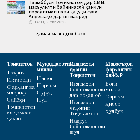
Ташаббуси Тоҷикистон дар СММ:
масъулияти байнинаслӣ ҳамчун
парадигмаи нави ҳуқуқи сулҳ.
Андешаҳо дар ин маврид
🕔
14:00, 2.Авг 2026
Ҳамаи маводҳои бахш
Тоҷикистон
Муқаддасоти
Иқдомҳои
Мавзеъҳои
миллӣ
ҷаҳонии
фарҳангию
Таърих
Тоҷикистон
сайёҳӣ
Нишон
Иқтисодӣ
Иқдомҳои
Боғи
Парчам
Фарҳанг ва
байналмилалӣ
миллӣ
маориф
Суруд
дар соҳаи об
Саразм
Сайёҳӣ
Пул
Иқдомҳои
Ҳисор
Тоҷикистон
ҷаҳонии
Ҳулбук
ва ҷомеаи
Тоҷикистон
ҷаҳон
Наврӯз
байналмилалӣ
шуд