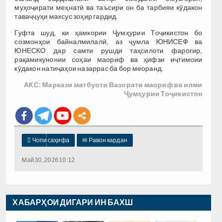
муҳоҷирати меҳнатӣ ва таъсири он ба тарбияи кӯдакон
таваҷҷуҳи махсус зоҳир гардид.
Гуфта шуд, ки ҳамкории Ҷумҳурии Тоҷикистон бо
созмонҳои байналмилалӣ, аз ҷумла ЮНИСЕФ ва
ЮНЕСКО дар самти рушди таҳсилоти фарогир,
рақамикунонии соҳаи маориф ва ҳифзи иҷтимоии
кӯдакон натиҷаҳои назаррас ба бор меоранд.
АКС: Маркази матбуоти Вазорати маориф ва илми
Ҷумҳурии Тоҷикистон

Чопи саҳифа
✉
Равон кардан
Май 30, 2026 10:12
ХАБАРҲОИ ДИГАРИ ИН БАХШ