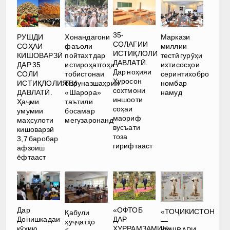
35-
РУШДИ
Хонандагони
Маркази
СОЛАГИИ
СОҲАИ
фаъоли
миллии
ИСТИҚЛОЛИ
КИШОВАРЗӢ
пойтахт дар
тестӣ гурӯҳи
ДАВЛАТӢ.
ДАР 35
истироҳатгоҳи
ихтисосҳои
Дар ноҳияи
СОЛИ
тобистонаи
серинтихобро
Хуросон
ИСТИҚЛОЛИЯТИ
беруназшаҳрии
номбар
сохтмони
ДАВЛАТӢ.
«Шарора»
намуд
иншооти
Ҳаҷми
таътили
соҳаи
умумии
босамар
маориф
маҳсулоти
мегузаронанд
вусъати
кишоварзӣ
тоза
3,7 баробар
гирифтааст
афзоиш
ёфтааст
Дар
«ОФТОБ
«ТОҶИКИСТОН
Қабули
Донишкадаи
ДАР
—
ҳуҷҷатҳо
кӯҳию
ХУРРАМЗАМИН».
КИШВАРИ