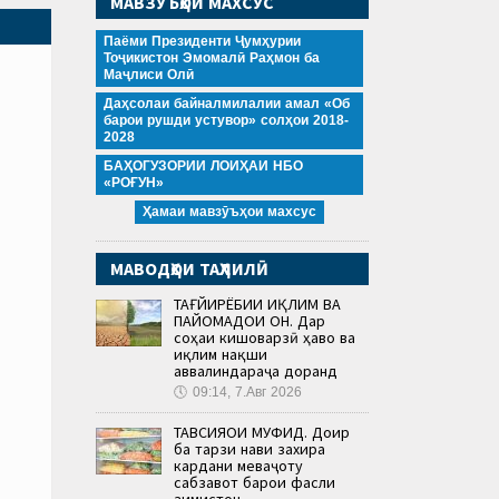
МАВЗӮЪҲОИ МАХСУС
Паёми Президенти Ҷумҳурии
Тоҷикистон Эмомалӣ Раҳмон ба
Маҷлиси Олӣ
Даҳсолаи байналмилалии амал «Об
барои рушди устувор» солҳои 2018-
2028
БАҲОГУЗОРИИ ЛОИҲАИ НБО
«РОҒУН»
Ҳамаи мавзӯъҳои махсус
МАВОДҲОИ ТАҲЛИЛӢ
ТАҒЙИРЁБИИ ИҚЛИМ ВА
ПАЙОМАДҲОИ ОН. Дар
соҳаи кишоварзӣ ҳаво ва
иқлим нақши
аввалиндараҷа доранд
🕔
09:14, 7.Авг 2026
ТАВСИЯҲОИ МУФИД. Доир
ба тарзи нави захира
кардани меваҷоту
сабзавот барои фасли
зимистон