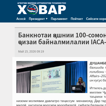
Асосӣ
Президент
Парламент
Пойтахт
Сиёсати хор
Банкнотаи ҷашнии 100-сомон
ҷоизаи байналмилалии IACA
Май 15, 2026 09:19
ДУШАНБЕ,
бахшида 
ғолибони 
Affairs–2
ин хусус 
Иттилоъ д
миллии Ҷу
таърихи 
низоми молиявии давлатро таҷассум менамояд. Дар тар
миллӣ, унсурҳои муосири муҳофизатӣ, сифати баланди 