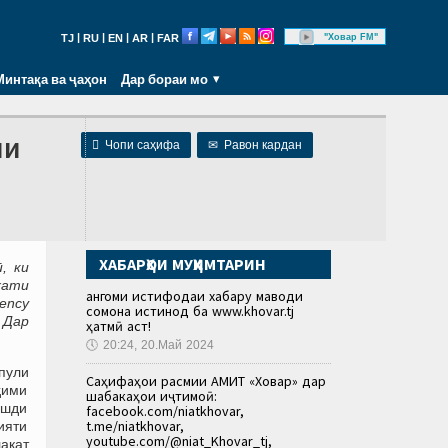
|
|
|
|
"Ховар FM"
TJ
RU
EN
AR
FAR
Минтақа ва ҷаҳон
Дар бораи мо
ни

Чопи саҳифа
✉
Равон кардан
ХАБАРҲОИ МУҲИМТАРИН
, ки
хати
Ҳангоми истифодаи хабару маводи
rency
сомона истинод ба www.khovar.tj
 Дар
ҳатмӣ аст!
🕔
20:24, 20.Май 2024
 пули
Саҳифаҳои расмии АМИТ «Ховар» дар
ҳими
шабакаҳои иҷтимоӣ:
ушди
facebook.com/niatkhovar,
t.me/niatkhovar,
ияти
youtube.com/@niat_Khovar_tj,
акат