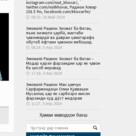
instagram.com/niat_khovar/,
twitter.com/niatkhovar, Радиои Ховар
101.5 fm, facebook.com/khovarfm/
🕔
08:23, 20.Май 2024
Эмомалӣ Раҳмон: Хизмат ба Ватан,
яъне хизмати ҳарбӣ, мактаби
ҷавонмардӣ ва давраи ҳаматарафа
обутоб ёфтани ҷавонон мебошад
🕔
08:24, 5.Апр 2024
Эмомалӣ Раҳмон: Хизмат ба Ватан –
Модар қарзи фарзандии ҳар як ҷавон
ба ҳисоб меравад
🕔
17:18, 3.Апр 2024
Эмомалӣ Раҳмон: Ман ҳамчун
Сарфармондеҳи Олии Қувваҳои
Мусаллаҳ ҳар як сарбозро мисли
фарзанди худ дӯст медорам
🕔
11:27, 3.Апр 2024
Ҳамаи маводҳои бахш