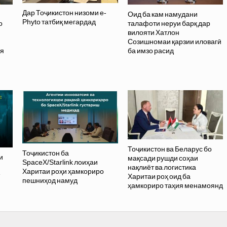
Дар Тоҷикистон низоми e-
Оид ба кам намудани
Phyto татбиқ мегардад
о
талафоти неруи барқ дар
вилояти Хатлон
и
Созишномаи қарзии иловагӣ
ия
ба имзо расид
Тоҷикистон ва Беларус бо
Тоҷикистон ба
и
мақсади рушди соҳаи
SpaceX/Starlink лоиҳаи
нақлиёт ва логистика
Харитаи роҳи ҳамкориро
Харитаи роҳ оид ба
пешниҳод намуд
ҳамкориро таҳия менамоянд