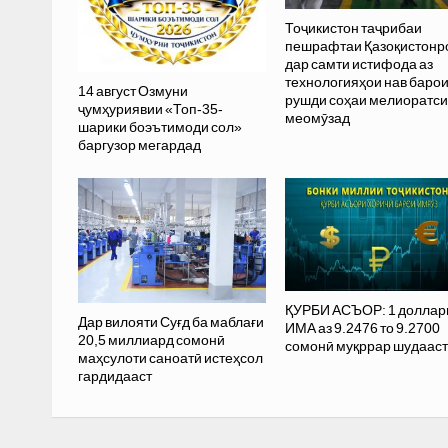
Тоҷикистон таҷрибаи
пешрафтаи Қазоқистонр
дар самти истифода аз
технологияҳои нав баро
14 август Озмуни
рушди соҳаи мелиоратс
ҷумҳуриявии «Топ-35-
меомӯзад
шарики боэътимоди сол»
баргузор мегардад
ҚУРБИ АСЪОР: 1 доллар
Дар вилояти Суғд ба маблағи
ИМА аз 9.2476 то 9.2700
20,5 миллиард сомонӣ
сомонӣ муқррар шудааст
маҳсулоти саноатӣ истеҳсол
гардидааст