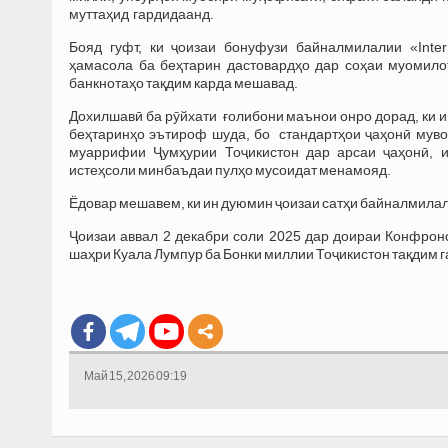
муттаҳид гардидаанд.
Бояд гуфт, ки ҷоизаи бонуфузи байналмилалии «Interna
ҳамасола ба беҳтарин дастовардҳо дар соҳаи муомилот
банкнотаҳо тақдим карда мешавад.
Дохилшавӣ ба рӯйхати ғолибони маънои онро дорад, ки и
беҳтаринҳо эътироф шуда, бо стандартҳои ҷаҳонӣ муво
муаррифии Ҷумҳурии Тоҷикистон дар арсаи ҷаҳонӣ, и
истеҳсоли минбаъдаи пулҳо мусоидат менамояд.
Ёдовар мешавем, ки ин дуюмин ҷоизаи сатҳи байналмила
Ҷоизаи аввал 2 декабри соли 2025 дар доираи Конфронс
шаҳри Куала Лумпур ба Бонки миллии Тоҷикистон тақдим г
Май 15, 2026 09:19