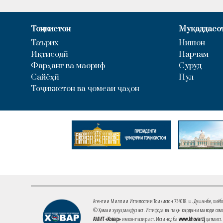
Тоҷикистон
Муқаддасо
Таърих
Нишон
Иқтисодӣ
Парчам
Фарҳанг ва маориф
Суруд
Сайёҳӣ
Пул
Тоҷикистон ва ҷомеаи ҷаҳон
Агентии Миллии Иттилоотии Тоҷикистон 734018. ш. Душанбе, хиёбони 
© Ҳамаи ҳуқуқ маҳфуз аст. Истифода ва паҳн кардани маводи сомо
АМИТ «Ховар»
имконпазир аст. Истинод ба
www.khovar.tj
ҳатмист.