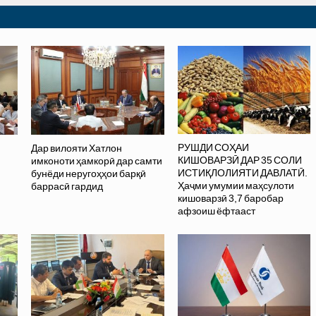
РУШДИ СОҲАИ
Дар вилояти Хатлон
КИШОВАРЗӢ ДАР 35 СОЛИ
имконоти ҳамкорӣ дар самти
ИСТИҚЛОЛИЯТИ ДАВЛАТӢ.
бунёди неругоҳҳои барқӣ
Ҳаҷми умумии маҳсулоти
баррасӣ гардид
кишоварзӣ 3,7 баробар
афзоиш ёфтааст