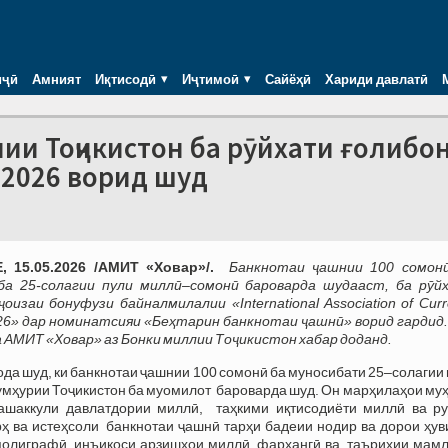
иҷӣ
Амният
Иқтисодӣ
Иҷтимоӣ
Сайёҳӣ
Хариди давлатӣ
ии Тоҷикистон ба рӯйхати ғолибо
-2026 ворид шуд
 15.05.2026 /АМИТ «Ховар»/.
Банкнотаи ҷашнии 100 сомонӣ
ба 25-солагии пули миллӣ–сомонӣ бароварда шудааст, ба рӯй
ҷоизаи бонуфузи байналмилалии «International Association of Cur
026» дар номинатсияи «Беҳтарин банкнотаи ҷашнӣ» ворид гардид.
ба АМИТ «Ховар» аз Бонки миллии Тоҷикистон хабар доданд.
ода шуд, ки банкнотаи ҷашнии 100 сомонӣ ба муносибати 25–солагии
мҳурии Тоҷикистон ба муомилот бароварда шуд. Он марҳилаҳои му
ташаккули давлатдории миллӣ, таҳкими иқтисодиёти миллӣ ва р
ҳ ва истеҳсоли банкнотаи ҷашнӣ тарҳи бадеии нодир ва дорои ҳув
полиграфӣ, инъикоси арзишҳои миллӣ, фарҳангӣ ва таърихии мамл