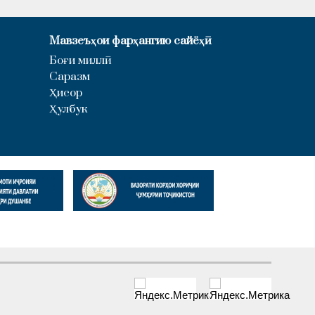
Мавзеъҳои фарҳангию сайёҳӣ
Боғи миллӣ
Саразм
Ҳисор
Ҳулбук