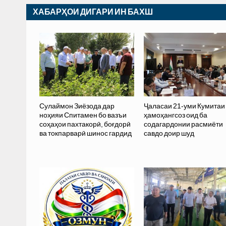
ХАБАРҲОИ ДИГАРИ ИН БАХШ
Сулаймон Зиёзода дар
Ҷаласаи 21-уми Кумитаи
ноҳияи Спитамен бо вазъи
ҳамоҳангсоз оид ба
соҳаҳои пахтакорӣ, боғдорӣ
содагардонии расмиёти
ва токпарварӣ шинос гардид
савдо доир шуд