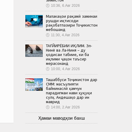
🕔
10:36, 6.Авг 2026
Малакаҳои рақамӣ заминаи
рушди иқтисоди
рақобатпазири Тоҷикистон
мебошанд
🕔
11:30, 4.Авг 2026
ТАҒЙИРЁБИИ ИҚЛИМ. Эл-
Нинё ва Ла-Ниня – ду
ҳодисаи табиие, ки ба
иқлими ҷаҳон таъсир
мерасонанд
🕔
10:00, 4.Авг 2026
Ташаббуси Тоҷикистон дар
СММ: масъулияти
байнинаслӣ ҳамчун
парадигмаи нави ҳуқуқи
сулҳ. Андешаҳо дар ин
маврид
🕔
14:00, 2.Авг 2026
Ҳамаи маводҳои бахш