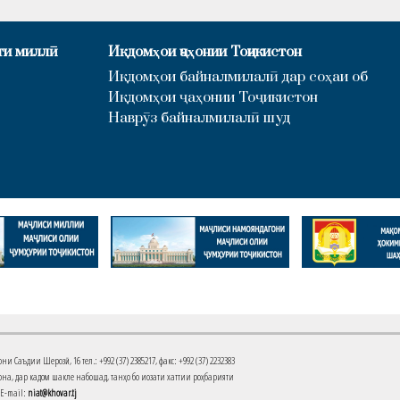
ти миллӣ
Иқдомҳои ҷаҳонии Тоҷикистон
Иқдомҳои байналмилалӣ дар соҳаи об
Иқдомҳои ҷаҳонии Тоҷикистон
Наврӯз байналмилалӣ шуд
Саъдии Шерозӣ, 16 тел.: +992 (37) 2385217, факс: +992 (37) 2232383
на, дар кадом шакле набошад, танҳо бо иҷозати хаттии роҳбарияти
 E-mail:
niat@khovar.tj