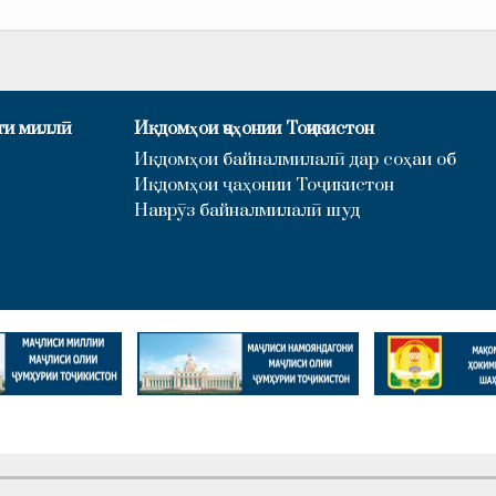
ти миллӣ
Иқдомҳои ҷаҳонии Тоҷикистон
Иқдомҳои байналмилалӣ дар соҳаи об
Иқдомҳои ҷаҳонии Тоҷикистон
Наврӯз байналмилалӣ шуд