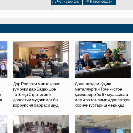

Чопи саҳифа
✉
Равон кардан
Дар Раёсати минтақавии
Донишкадаи кӯҳию
гумрукӣ дар Бадахшон
металлургии Тоҷикистон
и
татбиқи Стратегияи
ҳамкориро бо 67 муассисаи
д
давлатии муқовимат ба
илмӣ ва таълимии давлатҳои
коррупсия баррасӣ шуд
хориҷӣ густариш медиҳад