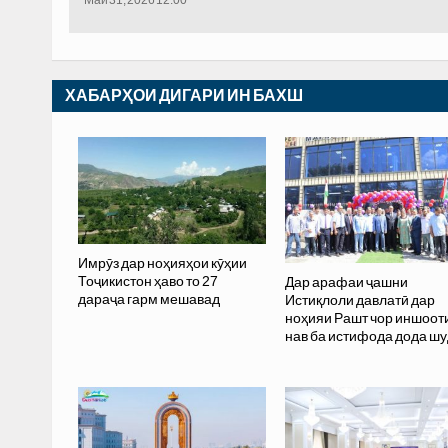
ХАБАРҲОИ ДИГАРИ ИН БАХШ
Имрӯз дар ноҳияҳои кӯҳии
Тоҷикистон ҳаво то 27
Дар арафаи ҷашни
дараҷа гарм мешавад
Истиқлоли давлатӣ дар
ноҳияи Рашт чор иншоот
нав ба истифода дода шу