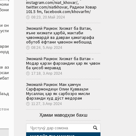
instagram.com/niat_khovar/,
иояи
twitter.com/niatkhovar, Радиои Ховар
бони
101.5 fm, facebook.com/khovarfm/
🕔
08:23, 20.Май 2024
ии он
Эмомалӣ Раҳмон: Хизмат ба Ватан,
усти
яъне хизмати ҳарбӣ, мактаби
ҷавонмардӣ ва давраи ҳаматарафа
обутоб ёфтани ҷавонон мебошад
тарзи
🕔
08:24, 5.Апр 2024
ниҳод
Эмомалӣ Раҳмон: Хизмат ба Ватан –
Модар қарзи фарзандии ҳар як ҷавон
е аз
ба ҳисоб меравад
рсаи
🕔
17:18, 3.Апр 2024
сибат
Эмомалӣ Раҳмон: Ман ҳамчун
Сарфармондеҳи Олии Қувваҳои
Мусаллаҳ ҳар як сарбозро мисли
нбаъд
фарзанди худ дӯст медорам
🕔
11:27, 3.Апр 2024
стон
Ҳамаи маводҳои бахш