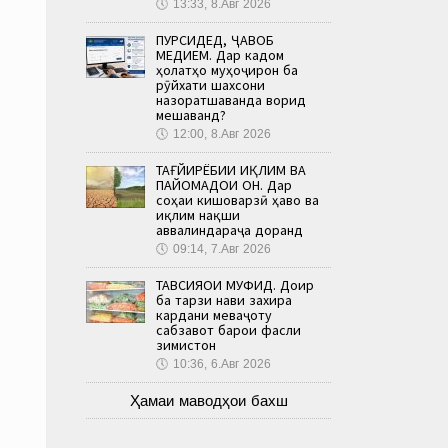
🕔
13:33, 8.Авг 2026
ПУРСИДЕД, ҶАВОБ
МЕДИҲЕМ. Дар кадом
ҳолатҳо муҳоҷирон ба
рӯйхати шахсони
назоратшаванда ворид
мешаванд?
🕔
12:00, 8.Авг 2026
ТАҒЙИРЁБИИ ИҚЛИМ ВА
ПАЙОМАДҲОИ ОН. Дар
соҳаи кишоварзӣ ҳаво ва
иқлим нақши
аввалиндараҷа доранд
🕔
09:14, 7.Авг 2026
ТАВСИЯҲОИ МУФИД. Доир
ба тарзи нави захира
кардани меваҷоту
сабзавот барои фасли
зимистон
🕔
10:36, 6.Авг 2026
Ҳамаи маводҳои бахш