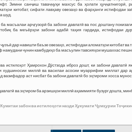
ифт. Зимни санҷиш таваҷҷуҳи махсус ба ҳолати ҳуҷҷатнигорӣ, р
атҳои китобат, сифати лавҳаву овезаҳо ва фарҳанги истифодаи за
а шуд.
 ба масъалаи арҷгузорӣ ба забони давлатӣ ва пос доштану покизаг
тобиқ ба меъёрҳои забони адабӣ таҳия гардида, истифодаи дур
 ҷузъӣ дар навишти баъзе овезаҳо, истифодаи аломатҳои китобат ва 
аф намудани чунин камбудиҳо ба масъулин тавсияҳои мушаххас пеш
а истилоҳот Ҳамрохон Дӯстзода иброз дошт, ки забони давлатӣ як
и худшиносии миллӣ ва василаи асосии муаррифии миллат дар а
д вазифадор аст нисбат ба забони давлатӣ бо эҳтироми хосса муно
авлатӣ ва эҳтиром ба арзишҳои миллӣ аҳаммияти бузург дошта, ми
 Кумитаи забон ва истилоҳоти назди Ҳукумати Ҷумҳурии Тоҷики