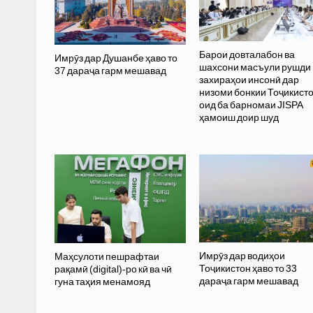
Барои довталабон ва
Имрӯз дар Душанбе ҳаво то
шахсони масъули рушди
37 дараҷа гарм мешавад
захираҳои инсонӣ дар
низоми бонкии Тоҷикист
оид ба барномаи JISPA
ҳамоиш доир шуд
Имрӯз дар водиҳои
Маҳсулоти пешрафтаи
Тоҷикистон ҳаво то 33
рақамӣ (digital)-ро кӣ ва чӣ
дараҷа гарм мешавад
гуна таҳия менамояд