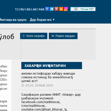
|
|
|
|
"Ховар FM"
TJ
RU
EN
AR
FAR
Минтақа ва ҷаҳон
Дар бораи мо
ӯлоб

Чопи саҳифа
✉
Равон кардан
ХАБАРҲОИ МУҲИМТАРИН
ибаи
биқи
Ҳангоми истифодаи хабару маводи
урии
сомона истинод ба www.khovar.tj
030»
ҳатмӣ аст!
урии
🕔
20:24, 20.Май 2024
ар ин
Саҳифаҳои расмии АМИТ «Ховар» дар
шабакаҳои иҷтимоӣ:
аҳри
facebook.com/niatkhovar,
t.me/niatkhovar,
лати
youtube.com/@niat_Khovar_tj,
 амиқ