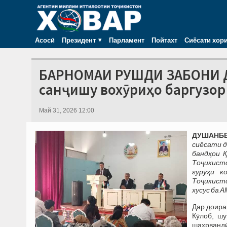
Асосӣ
Президент
Парламент
Пойтахт
Сиёсати хор
БАРНОМАИ РУШДИ ЗАБОНИ ДА
санҷишу вохӯриҳо баргузо
Май 31, 2026 12:00
ДУШАНБЕ,
сиёсати д
бандҳои 
Тоҷикист
гурӯҳи к
Тоҷикисто
хусус ба 
Дар доира
Кӯлоб, ш
шаҳрвандӣ