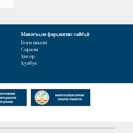
Мавзеъҳои фарҳангию сайёҳӣ
Боғи миллӣ
Саразм
Ҳисор
Ҳулбук