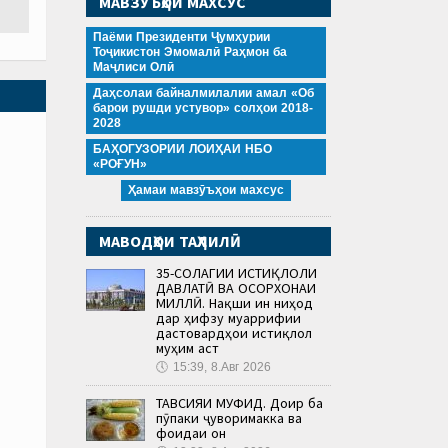
МАВЗӮЪҲОИ МАХСУС
Паёми Президенти Ҷумҳурии
Тоҷикистон Эмомалӣ Раҳмон ба
Маҷлиси Олӣ
Даҳсолаи байналмилалии амал «Об
барои рушди устувор» солҳои 2018-
2028
БАҲОГУЗОРИИ ЛОИҲАИ НБО
«РОҒУН»
Ҳамаи мавзӯъҳои махсус
МАВОДҲОИ ТАҲЛИЛӢ
35-СОЛАГИИ ИСТИҚЛОЛИ
ДАВЛАТӢ ВА ОСОРХОНАИ
МИЛЛӢ. Нақши ин ниҳод
дар ҳифзу муаррифии
дастовардҳои истиқлол
муҳим аст
🕔
15:39, 8.Авг 2026
ТАВСИЯИ МУФИД. Доир ба
пӯпаки ҷуворимакка ва
фоидаи он