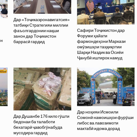
Дар «Тоҷикаэронавигатсия»
татбиқи Стратегияи миллии
Сафири Тоҷикистон дар
фаъолгардонии нақши
Форуми ҳайати
занон дар Тоҷикистон
он
фармондеҳони Маркази
баррасӣ гардид
омӯзишҳои таҳқиқотии
Шарқи Наздик ва Осиёи
Ҷанубӣ иштирок намуд
Дар ноҳияи Исмоили
Дар Душанбе 176 кило гӯшти
Сомонӣ намоишҳои фурӯши
бедонаи ба талаботи
либос ва лавозимоти
бехатарӣ ҷавобгӯнабуда
мактабӣ идома дорад
мусодира гардид