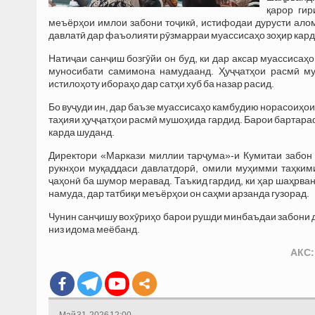
қарор гир
меъёрҳои имлои забони тоҷикӣ, истифодаи дурусти алом
давлатӣ дар фаъолияти рӯзмарраи муассисаҳо зоҳир кард
Натиҷаи санҷиш бозгӯйи он буд, ки дар аксар муассисаҳо
муносибати самимона намудаанд. Ҳуҷҷатҳои расмӣ му
истилоҳоту ибораҳо дар сатҳи хуб ба назар расид.
Бо вуҷуди ин, дар баъзе муассисаҳо камбудию норасоиҳои
таҳияи ҳуҷҷатҳои расмӣ мушоҳида гардид. Барои бартар
карда шуданд.
Директори «Маркази миллии тарҷума»-и Кумитаи забон в
рукнҳои муқаддаси давлатдорӣ, омили муҳимми таҳким
ҷаҳонӣ ба шумор меравад. Таъкид гардид, ки ҳар шаҳрван
намуда, дар татбиқи меъёрҳои он саҳми арзанда гузорад.
Чунин санҷишу вохӯриҳо барои рушди минбаъдаи забони д
низ идома меёбанд.
АКС:
Май 31, 2026 12:00