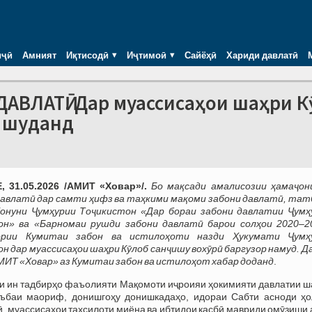
иҷӣ
Амният
Иқтисодӣ
Иҷтимоӣ
Сайёҳӣ
Хариди давлатӣ
ВЛАТӢ. Дар муассисаҳои шаҳри К
р шуданд
 31.05.2026 /АМИТ «Ховар»/.
Бо мақсади амалисозии ҳамаҷон
авлатӣ дар самти ҳифз ва таҳкими мақоми забони давлатӣ, тат
Қонуни Ҷумҳурии Тоҷикистон «Дар бораи забони давлатии Ҷумҳ
он» ва «Барномаи рушди забони давлатӣ барои солҳои 2020–2
ории Кумитаи забон ва истилоҳоти назди Ҳукумати Ҷумҳ
н дар муассисаҳои шаҳри Кӯлоб санҷишу вохӯрӣ баргузор намуд. Д
АМИТ
«Ховар» аз Кумитаи забон ва истило
ҳот хабар доданд
.
и ин тадбирҳо фаъолияти Мақомоти иҷроияи ҳокимияти давлатии ш
уъбаи маориф, донишгоҳу донишкадаҳо, идораи Сабти асноди ҳо
, муассисаҳои таҳсилоти миёна ва ибтидои касбӣ мавриди омӯзиши