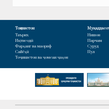
Тоҷикистон
Муқаддасо
Таърих
Нишон
Иқтисодӣ
Парчам
Фарҳанг ва маориф
Суруд
Сайёҳӣ
Пул
Тоҷикистон ва ҷомеаи ҷаҳон