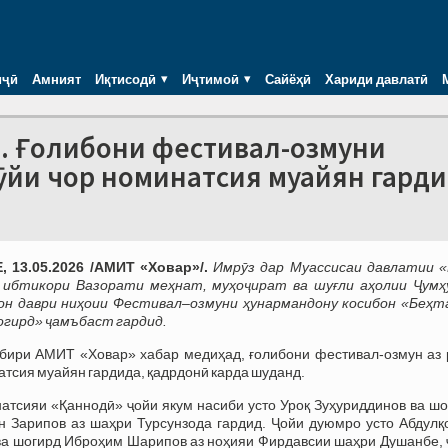
иҷӣ
Амният
Иқтисодӣ
Иҷтимоӣ
Сайёҳӣ
Хариди давлатӣ
». Ғолибони фестивал-озмуни
ӯйи чор номинатсия муайян гард
 13.05.2026 /АМИТ «Ховар»/.
Имрӯз дар Муассисаи давлатии «
 ибтикори Вазорати меҳнат, муҳоҷират ва шуғли аҳолии Ҷумҳ
он даври ниҳоии Фестивал–озмуни ҳунармандону косибон «Беҳт
огирд» ҷамъбаст гардид.
бири АМИТ «Ховар» хабар медиҳад, ғолибони фестивал-озмун аз 
атсия муайян гардида, қадрдонӣ карда шуданд.
атсияи «Қаннодӣ» ҷойи якум насиби усто Уроқ Зуҳуриддинов ва шо
 Зарипов аз шаҳри Турсунзода гардид. Ҷойи дуюмро усто Абдулқ
а шогирд Иброҳим Шарипов аз ноҳияи Фирдавсии шаҳри Душанбе, 