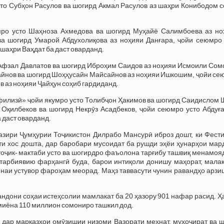
то Субҳон Расулов ва шогирд Акмал Расулов аз шаҳри Конибодом с
мро усто Шаҳноза Ахмедова ва шогирд Муҳайё Салимбоева аз но
а шогирд Умарой Абдухолиқова аз ноҳияи Данғара, ҷойи сеюмро 
шаҳри Ваҳдат ба даст оварданд.
 Афзал Давлатов ва шогирд Иброҳим Саидов аз ноҳияи Исмоили Сом
айнов ва шогирд Шоҳҳусайн Майсайнов аз ноҳияи Ишкошим, ҷойи се
 аз ноҳияи Ҷайҳун соҳиб гардиданд.
филизӣ» ҷойи якумро усто Толибҷон Ҳакимов ва шогирд Саидислом 
 Оқилбеков ва шогирд Некрӯз Асадбеков, ҷойи сеюмро усто Абдуғ
 даст оварданд.
зири Ҷумҳурии Тоҷикистон Дилрабо Мансурӣ иброз дошт, ки Фести
ти хос дошта, дар баробари мусоидат ба рушди эҳёи ҳунарҳои мар
тоҷик- мактаби усто ва шогирдро фаъолона тарғибу ташвиқ менамоя
 тарбиявию фарҳангӣ буда, барои интиқоли донишу маҳорат, малак
инаи устувор фароҳам меорад. Маҳз таввасути чунин равандҳо арз
ндони соҳаи истеҳсолии мамлакат ба 20 ҳазору 901 нафар расид. 
 миёна 110 миллион сомониро ташкил дод.
 дар марказҳои омӯзишии низоми Вазорати меҳнат, муҳоҷират ва ш