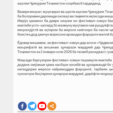
аҳолии Ҷумҳурии Тоҷикистон соҳибкасб гардиданд.
Вазири меҳнат, муҳоҷират ва шуғли аҳолии Ҷумҳурии Тоҷ
ба болоравии даромади оилаҳо ва тақвияти иқтисоди маҳ
Имрӯз ҳакамон ба даври ниҳоии ин фестивал–озмун ба
мактаби усто–шогирд бо мазмуну муҳтавои нав рушд ёфта,
меҳнатдӯстӣ ва эҳтиром ба мероси ниёгонро ба насли ҷ
боистеъдод ҳамчун ворисони арзандаи фарҳанги миллӣ ба
Ёдовар мешавем, ки фестивал–озмун дар асоси «Ҷадвали
маърифатӣ ва анъанаю ҳунарҳои мардумӣ дар Ҷумҳур
Тоҷикистон аз 2 январи соли 2026 ба тасвиб расидааст, гу
Мақсади баргузории фестивал–озмун ташаккули мактаби а
додани омӯзиши ҳама касбҳои косибӣ ва ҳунармандӣ бо 
нигаҳдории мероси ғайримоддии фарҳангӣ, тарбияи ҳи
суннатҳои беҳтарини ҳунарҳои мардумӣ, дарёфти чеҳраҳ