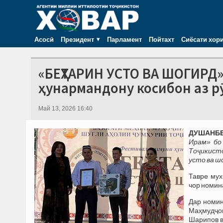
Асосӣ
Президент
Парламент
Пойтахт
Сиёсати хор
«БЕҲТАРИН УСТО ВА ШОГИРД
ҳунармандону косибон аз р
Май 13, 2026 16:40
ДУШАНБЕ,
Ирам» бо
Тоҷикист
усто ва ш
Тавре мух
чор номин
Дар номин
Маҳмудҷон
Шарипов в