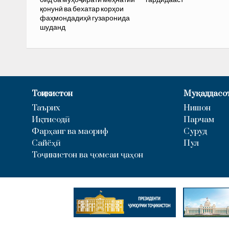
қонунӣ ва бехатар корҳои
фаҳмондадиҳӣ гузаронида
шуданд
Тоҷикистон
Муқаддасо
Таърих
Нишон
Иқтисодӣ
Парчам
Фарҳанг ва маориф
Суруд
Сайёҳӣ
Пул
Тоҷикистон ва ҷомеаи ҷаҳон