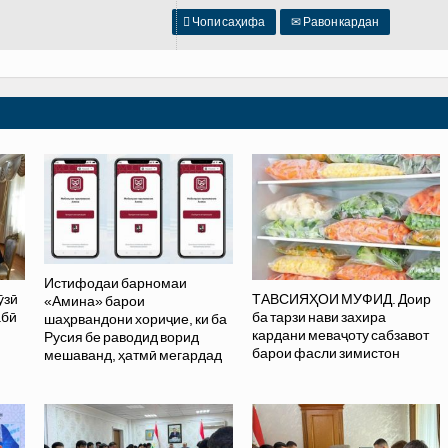

Чопи саҳифа
✉
Равон кардан
Истифодаи барномаи
ӯзӣ
ТАВСИЯҲОИ МУФИД. Доир
«Амина» барои
абӣ
ба тарзи нави захира
шаҳрвандони хориҷие, ки ба
кардани меваҷоту сабзавот
Русия бе раводид ворид
барои фасли зимистон
мешаванд, ҳатмӣ мегардад