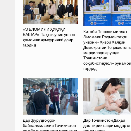
«ЭЪЛОМИЯИ ҲУҚУҚИ
Китоби Пешвои миллат
БАШАР». Таҳти чунин унвон
Эмомалӣ Раҳмон таҳти
ҳамоиши ҷумҳуриявӣ доир
унвони «Ҳизби Халқии
гардид
Демократии Тоҷикистон 
марҳилаҳои рушди
Тоҷикистони
соҳибистиқлол» рӯнамо
гардид
Дар фурудгоҳҳои
Дар Тоҷикистон Даҳаи
байналмилалии Тоҷикистон
дастгирии шири модар оғ
оид ба муҳоҷирати меҳнатии
гардидааст