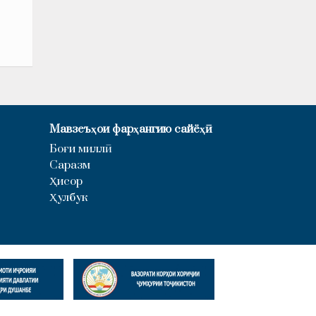
Мавзеъҳои фарҳангию сайёҳӣ
Боғи миллӣ
Саразм
Ҳисор
Ҳулбук