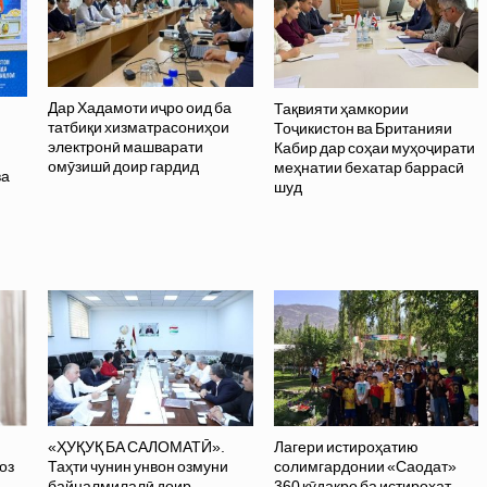
Дар Хадамоти иҷро оид ба
Тақвияти ҳамкории
татбиқи хизматрасониҳои
Тоҷикистон ва Британияи
электронӣ машварати
Кабир дар соҳаи муҳоҷирати
омӯзишӣ доир гардид
меҳнатии бехатар баррасӣ
ва
шуд
ӣ
«ҲУҚУҚ БА САЛОМАТӢ».
Лагери истироҳатию
оз
Таҳти чунин унвон озмуни
солимгардонии «Саодат»
байналмилалӣ доир
360 кӯдакро ба истироҳат