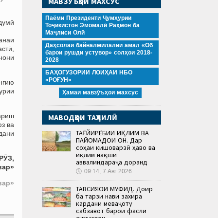
МАВЗӮЪҲОИ МАХСУС
Паёми Президенти Ҷумҳурии
рдумӣ
Тоҷикистон Эмомалӣ Раҳмон ба
Маҷлиси Олӣ
анаи
Даҳсолаи байналмилалии амал «Об
астӣ,
барои рушди устувор» солҳои 2018-
нони
2028
БАҲОГУЗОРИИ ЛОИҲАИ НБО
«РОҒУН»
ангию
урии
Ҳамаи мавзӯъҳои махсус
тариш
МАВОДҲОИ ТАҲЛИЛӢ
фз ва
ТАҒЙИРЁБИИ ИҚЛИМ ВА
дани
ПАЙОМАДҲОИ ОН. Дар
соҳаи кишоварзӣ ҳаво ва
иқлим нақши
РӮЗ,
аввалиндараҷа доранд
вар»
🕔
09:14, 7.Авг 2026
вар»
ТАВСИЯҲОИ МУФИД. Доир
ба тарзи нави захира
кардани меваҷоту
сабзавот барои фасли
зимистон