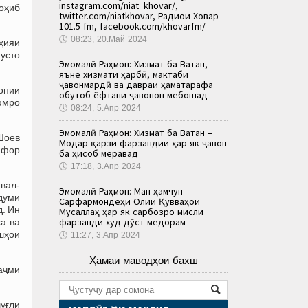
instagram.com/niat_khovar/,
оҳиб
twitter.com/niatkhovar, Радиои Ховар
101.5 fm, facebook.com/khovarfm/
🕔
08:23, 20.Май 2024
ҳияи
усто
Эмомалӣ Раҳмон: Хизмат ба Ватан,
яъне хизмати ҳарбӣ, мактаби
ҷавонмардӣ ва давраи ҳаматарафа
онии
обутоб ёфтани ҷавонон мебошад
юмро
🕔
08:24, 5.Апр 2024
Эмомалӣ Раҳмон: Хизмат ба Ватан –
Шоев
Модар қарзи фарзандии ҳар як ҷавон
афор
ба ҳисоб меравад
🕔
17:18, 3.Апр 2024
вал-
Эмомалӣ Раҳмон: Ман ҳамчун
думӣ
Сарфармондеҳи Олии Қувваҳои
д. Ин
Мусаллаҳ ҳар як сарбозро мисли
фарзанди худ дӯст медорам
а ва
ишҳои
🕔
11:27, 3.Апр 2024
Ҳамаи маводҳои бахш
Ҳаҷми
уғли