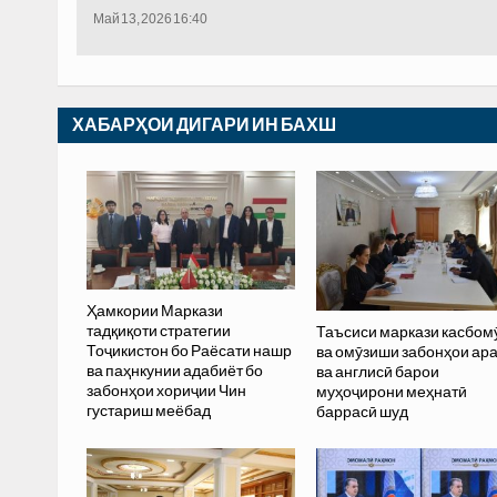
Май 13, 2026 16:40
ХАБАРҲОИ ДИГАРИ ИН БАХШ
Ҳамкории Маркази
тадқиқоти стратегии
Таъсиси маркази касбом
Тоҷикистон бо Раёсати нашр
ва омӯзиши забонҳои ар
ва паҳнкунии адабиёт бо
ва англисӣ барои
забонҳои хориҷии Чин
муҳоҷирони меҳнатӣ
густариш меёбад
баррасӣ шуд