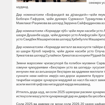
сеюмро ус
шуданд.
Дар номинатсияи «Бофандагӣ ва дӯзандагӣ»–ҷойи яку
Бобоҷон Ғафуров, ҷойи дуюмро Сурмахол Турақулова в
Мамлакат Раҳимова ва шогирд Заррина Сайфиддинова аз 
Дар номинатсияи «Коркарди чӯб» ҷойи якум насиби усто
шаҳри Душанбе шуда, ҷойи дуюмро усто Алифҳусайн Ҳус
усто Саидбек Машарипов ва шогирд Ҳабибулло Машарипов
Дар номинатсияи «Коркарди металл ва маснуоти тайёри 
аз шаҳри Кӯлоб гирифта, ҷойи дуюм насиби усто Олуча
Ҳиматов ва шогирд Сулаймон Ҳиматов аз ноҳияи Рӯдакӣ ба
Зимни маросими ҷоизасупорӣ ба ғолибон муовини Сарва
озмуни ҷумҳуриявии «Беҳтарин усто ва шогирд» хусусия
инчунин яке аз анъанаҳои беҳтарин ва қадимии миллати 
суннати неки ниёгон имрӯз низ дорои аҳамияти бузурги
таҷрибаи нодири ҳунарҳои мардумӣ аз насл ба насл зам
асили миллӣ ҳифз ва нигаҳдорӣ карда мешаванд.
Иттилоъ дода шуд, ки соли 2025 шумораи расмии ҳунарма
истеҳсоли маҳсулоти ҳунармандӣ дар ин давра ба ҳисоби
Соли 2025 ва давоми се моҳи соли 2026 20 ҳазор нафар