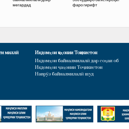
мегардад
фаро гирифт
ти миллӣ
Иқдомҳои ҷаҳонии Тоҷикистон
Иқдомҳои байналмилалӣ дар соҳаи об
Иқдомҳои ҷаҳонии Тоҷикистон
Наврӯз байналмилалӣ шуд