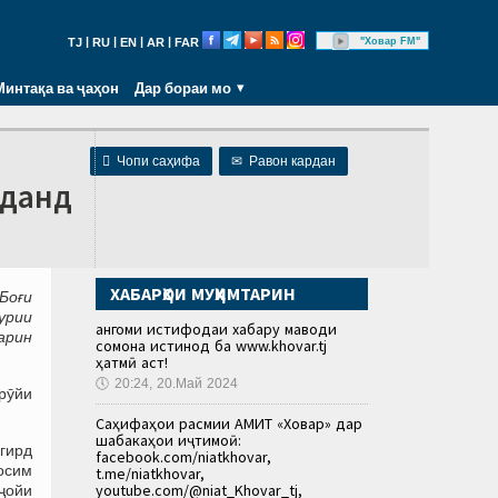
|
|
|
|
"Ховар FM"
TJ
RU
EN
AR
FAR
Минтақа ва ҷаҳон
Дар бораи мо

Чопи саҳифа
✉
Равон кардан
иданд
ХАБАРҲОИ МУҲИМТАРИН
Боғи
урии
Ҳангоми истифодаи хабару маводи
арин
сомона истинод ба www.khovar.tj
ҳатмӣ аст!
🕔
20:24, 20.Май 2024
рӯйи
Саҳифаҳои расмии АМИТ «Ховар» дар
шабакаҳои иҷтимоӣ:
гирд
facebook.com/niatkhovar,
осим
t.me/niatkhovar,
youtube.com/@niat_Khovar_tj,
ҷойи