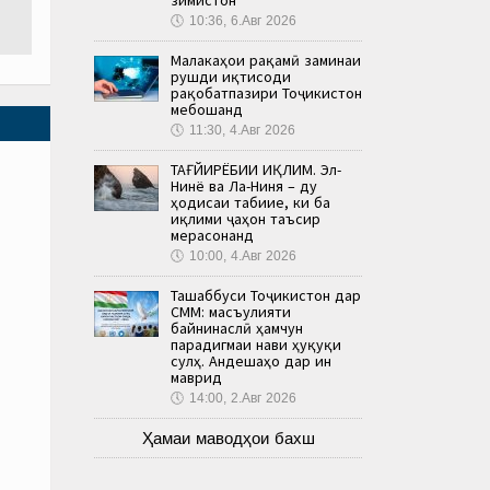
🕔
10:36, 6.Авг 2026
Малакаҳои рақамӣ заминаи
рушди иқтисоди
рақобатпазири Тоҷикистон
мебошанд
🕔
11:30, 4.Авг 2026
ТАҒЙИРЁБИИ ИҚЛИМ. Эл-
Нинё ва Ла-Ниня – ду
ҳодисаи табиие, ки ба
иқлими ҷаҳон таъсир
мерасонанд
🕔
10:00, 4.Авг 2026
Ташаббуси Тоҷикистон дар
СММ: масъулияти
байнинаслӣ ҳамчун
парадигмаи нави ҳуқуқи
сулҳ. Андешаҳо дар ин
маврид
🕔
14:00, 2.Авг 2026
Ҳамаи маводҳои бахш