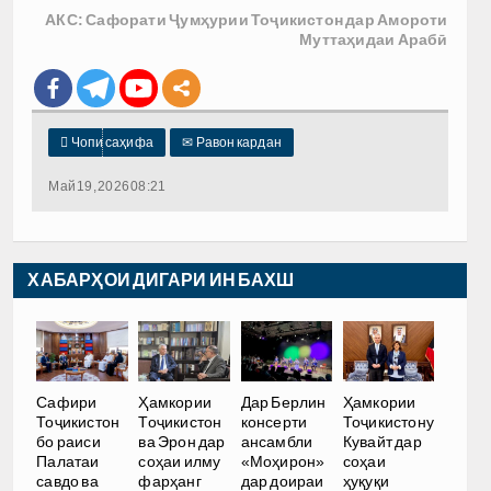
АКС: Сафорати Ҷумҳурии Тоҷикистон дар Амороти
Муттаҳидаи Арабӣ

Чопи саҳифа
✉
Равон кардан
Май 19, 2026 08:21
ХАБАРҲОИ ДИГАРИ ИН БАХШ
Сафири
Ҳамкории
Дар Берлин
Ҳамкории
Тоҷикистон
Тоҷикистон
консерти
Тоҷикистону
бо раиси
ва Эрон дар
ансамбли
Кувайт дар
Палатаи
соҳаи илму
«Моҳирон»
соҳаи
савдо ва
фарҳанг
дар доираи
ҳуқуқи