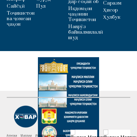
дар соҳаи об
Саразм
Сайёҳӣ
Пул
Иқдомҳои
Ҳисор
Тоҷикистон
ҷаҳонии
Ҳулбук
ва ҷомеаи
Тоҷикистон
ҷаҳон
Наврӯз
байналмилалӣ
шуд
Агентии Миллии Иттилоотии Тоҷикистон