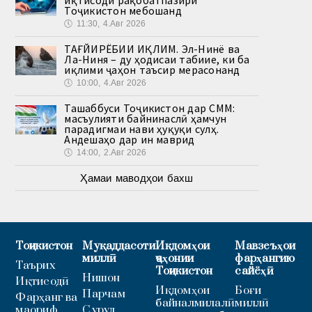
иқтисоди рақобатпазири
Тоҷикистон мебошанд
🕔
11:30, 4.Авг 2026
ТАҒЙИРЁБИИ ИҚЛИМ. Эл-Нинё ва
Ла-Ниня – ду ҳодисаи табиие, ки ба
иқлими ҷаҳон таъсир мерасонанд
🕔
10:00, 4.Авг 2026
Ташаббуси Тоҷикистон дар СММ:
масъулияти байнинаслӣ ҳамчун
парадигмаи нави ҳуқуқи сулҳ.
Андешаҳо дар ин маврид
🕔
14:00, 2.Авг 2026
Ҳамаи маводҳои бахш
Тоҷикистон
Муқаддасоти
Иқдомҳои
Мавзеъҳои
миллӣ
ҷаҳонии
фарҳангию
Таърих
Тоҷикистон
сайёҳӣ
Нишон
Иқтисодӣ
Иқдомҳои
Боғи
Парчам
Фарҳанг ва
байналмилалӣ
миллӣ
маориф
Суруд