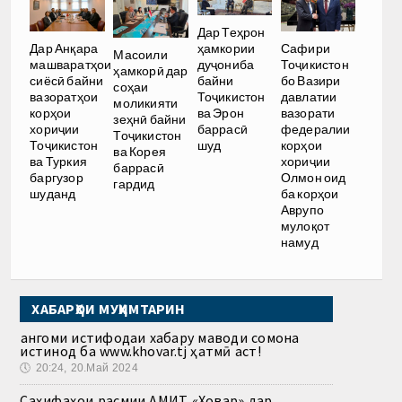
Дар Теҳрон
ҳамкории
Дар Анқара
Сафири
Масоили
дуҷониба
машваратҳои
Тоҷикистон
ҳамкорӣ дар
байни
сиёсӣ байни
бо Вазири
соҳаи
Тоҷикистон
вазоратҳои
давлатии
моликияти
ва Эрон
корҳои
вазорати
зеҳнӣ байни
баррасӣ
хориҷии
федералии
Тоҷикистон
шуд
Тоҷикистон
корҳои
ва Корея
ва Туркия
хориҷии
баррасӣ
баргузор
Олмон оид
гардид
шуданд
ба корҳои
Аврупо
мулоқот
намуд
ХАБАРҲОИ МУҲИМТАРИН
Ҳангоми истифодаи хабару маводи сомона
истинод ба www.khovar.tj ҳатмӣ аст!
🕔
20:24, 20.Май 2024
Саҳифаҳои расмии АМИТ «Ховар» дар