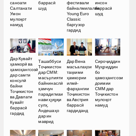
саноати
баррасӣ
фестивали
инсон
Салтанати
шуд
байналмилалии
баррасӣ
Умон
Young Euro
шуд
мулоқот
Classic
намуд
баргузор
гардид
Дар Кувайт
Ташаббуси
Дар Вена
Сироҷиддин
ҳамкорӣ ва
Тоҷикистон
масъалаҳои
Муҳриддин
ҳамоҳангсозӣ
дар СММ:
таҳкими
бо
дар самти
масъулияти
ҳамкории
ҳамоҳангсози
консулӣ
байнинаслӣ
илмӣ-
доимии
байни
ҳамчун
фарҳангии
СММ дар
Тоҷикистон
парадигмаи
Тоҷикистон
Тоҷикистон
ва Давлати
нави ҳуқуқи
ва Австрия
мулоқот
Кувайт
сулҳ.
баррасӣ
намуд
баррасӣ
Андешаҳо
гардиданд
гардид
дар ин
маврид