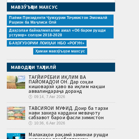
МАВЗӮЪҲОИ МАХСУС
Паёми Президенти Ҷумҳурии Тоҷикистон Эмомалӣ
Раҳмон ба Маҷлиси Олӣ
Даҳсолаи байналмилалии амал «Об барои рушди
устувор» солҳои 2018-2028
БАҲОГУЗОРИИ ЛОИҲАИ НБО «РОҒУН»
Ҳамаи мавзӯъҳои махсус
МАВОДҲОИ ТАҲЛИЛӢ
ТАҒЙИРЁБИИ ИҚЛИМ ВА
ПАЙОМАДҲОИ ОН. Дар соҳаи
кишоварзӣ ҳаво ва иқлим нақши
аввалиндараҷа доранд
🕔
09:14, 7.Авг 2026
ТАВСИЯҲОИ МУФИД. Доир ба тарзи
нави захира кардани меваҷоту
сабзавот барои фасли зимистон
🕔
10:36, 6.Авг 2026
Малакаҳои рақамӣ заминаи рушди