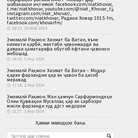
шабакаҳои иҷтимоӣ: facebook.com/niatkhovar,
t.me/niatkhovar, youtube.com/@niat_Khovar_tj,
instagram.com/niat_khovar/,
twitter.com/niatkhovar, Радиои Ховар 101.5 fm,
facebook.com/khovarfm/
🕔
08:23, 20.Май 2024
Эмомалӣ Раҳмон: Хизмат ба Ватан, яъне
хизмати ҳарбӣ, мактаби ҷавонмардӣ ва
давраи ҳаматарафа обутоб ёфтани ҷавонон
мебошад
🕔
08:24, 5.Апр 2024
Эмомалӣ Раҳмон: Хизмат ба Ватан – Модар
қарзи фарзандии ҳар як ҷавон ба ҳисоб
меравад
🕔
17:18, 3.Апр 2024
Эмомалӣ Раҳмон: Ман ҳамчун Сарфармондеҳи
Олии Қувваҳои Мусаллаҳ ҳар як сарбозро
мисли фарзанди худ дӯст медорам
🕔
11:27, 3.Апр 2024
Ҳамаи маводҳои бахш