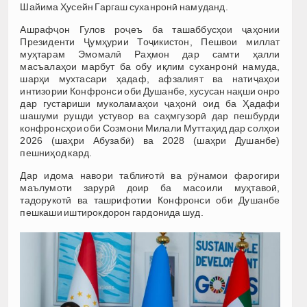
Шайима Ҳусейн Гаргаш суханронӣ намуданд.
Ашрафҷон Гулов роҷеъ ба ташаббусҳои ҷаҳонии
Президенти Ҷумҳурии Тоҷикистон, Пешвои миллат
муҳтарам Эмомалӣ Раҳмон дар самти ҳалли
масъалаҳои марбут ба обу иқлим суханронӣ намуда,
шарҳи мухтасари ҳадаф, афзалият ва натиҷаҳои
интизории Конфронси оби Душанбе, хусусан нақши онро
дар густариши муколамаҳои ҷаҳонӣ оид ба Ҳадафи
шашуми рушди устувор ва саҳмгузорӣ дар пешбурди
конфронсҳои оби Созмони Милали Муттаҳид дар солҳои
2026 (шаҳри Абузабӣ) ва 2028 (шаҳри Душанбе)
пешниҳод кард.
Дар идома навори таблиғотӣ ва рӯнамои фарогири
маълумоти зарурӣ доир ба масоили муҳтавоӣ,
тадорукотӣ ва ташрифотии Конфронси оби Душанбе
пешкаши иштирокдорон гардонида шуд.