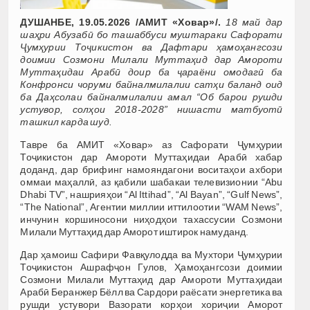
ДУШАНБЕ, 19.05.2026 /АМИТ «Ховар»/.
18 май дар
шаҳри Абузабӣ бо ташаббуси муштараки Сафорати
Ҷумҳурии Тоҷикистон ва Дафтари ҳамоҳангсози
доимии Созмони Милали Муттаҳид дар Амороти
Муттаҳидаи Арабӣ доир ба ҷараёни омодагӣ ба
Конфронси чоруми байналмилалии сатҳи баланд оид
ба Даҳсолаи байналмилалии амал “Об барои рушди
устувор, солҳои 2018-2028” нишасти матбуотӣ
ташкил карда шуд.
Тавре ба АМИТ «Ховар» аз Сафорати Ҷумҳурии
Тоҷикистон дар Амороти Муттаҳидаи Арабӣ хабар
доданд, дар брифинг намояндагони воситаҳои ахбори
оммаи маҳаллӣ, аз қабили шабакаи телевизионии “Abu
Dhabi TV”, нашрияҳои “Al Ittihad”, “Al Bayan”, “Gulf News”,
“The National”, Агентии миллии иттилоотии “WAM News”,
инчунин коршиносони ниҳодҳои тахассусии Созмони
Милали Муттаҳид дар Аморот иштирок намуданд.
Дар ҳамоиш Сафири Фавқулодда ва Мухтори Ҷумҳурии
Тоҷикистон Ашрафҷон Гулов, Ҳамоҳангсози доимии
Созмони Милали Муттаҳид дар Амороти Муттаҳидаи
Арабӣ Беранжер Бёлл ва Сардори раёсати энергетика ва
рушди устувори Вазорати корҳои хориҷии Аморот