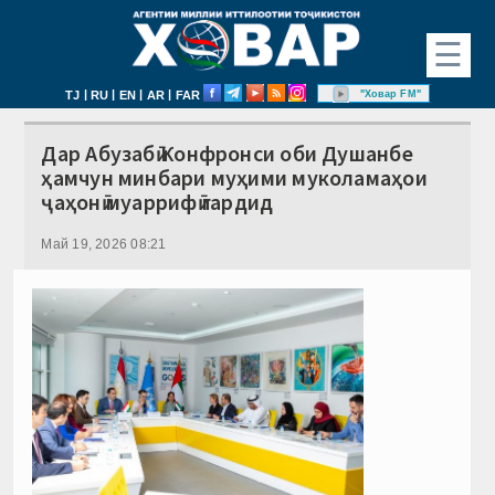
☰
|
|
|
|
"Ховар FM"
TJ
RU
EN
AR
FAR
Дар Абузабӣ Конфронси оби Душанбе
ҳамчун минбари муҳими муколамаҳои
ҷаҳонӣ муаррифӣ гардид
Май 19, 2026 08:21