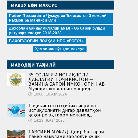
МАВЗӮЪҲОИ МАХСУС
Паёми Президенти Ҷумҳурии Тоҷикистон Эмомалӣ
Раҳмон ба Маҷлиси Олӣ
Даҳсолаи байналмилалии амал «Об барои рушди
устувор» солҳои 2018-2028
БАҲОГУЗОРИИ ЛОИҲАИ НБО «РОҒУН»
Ҳамаи мавзӯъҳои махсус
МАВОДҲОИ ТАҲЛИЛӢ
35-СОЛАГИИ ИСТИҚЛОЛИ
ДАВЛАТИИ ТОҶИКИСТОН —
ЗАМИНА БАРОИ ИМКОНОТИ НАВ.
Мулоҳизаҳо дар ин маврид
🕔
10:00, 10.Авг 2026
Тоҷикистон соҳибихтиёрӣ ва
истиқлолияти дигар давлатҳои
ҷаҳонро эҳтиром менамояд
🕔
14:29, 9.Авг 2026
ТАВСИЯИ МУФИД. Доир ба тарзи
тайёр намудани зардолуи хушк