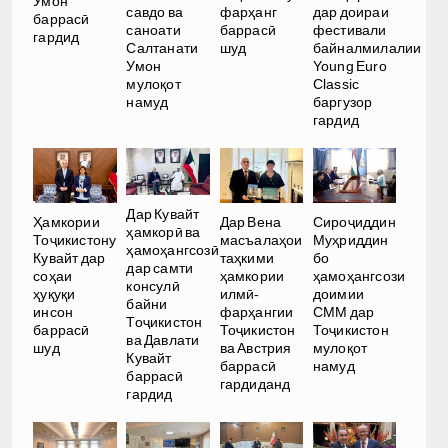
Умон
савдо ва
фарҳанг
дар доираи
баррасӣ
саноати
баррасӣ
фестивали
гардид
Салтанати
шуд
байналмилалии
Умон
Young Euro
мулоқот
Classic
намуд
баргузор
гардид
Дар Кувайт
Ҳамкории
Дар Вена
Сироҷиддин
ҳамкорӣ ва
Тоҷикистону
масъалаҳои
Муҳриддин
ҳамоҳангсозӣ
Кувайт дар
таҳкими
бо
дар самти
соҳаи
ҳамкории
ҳамоҳангсози
консулӣ
ҳуқуқи
илмӣ-
доимии
байни
инсон
фарҳангии
СММ дар
Тоҷикистон
баррасӣ
Тоҷикистон
Тоҷикистон
ва Давлати
шуд
ва Австрия
мулоқот
Кувайт
баррасӣ
намуд
баррасӣ
гардиданд
гардид