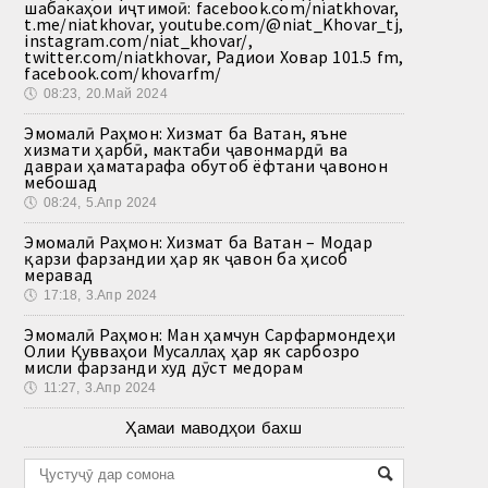
шабакаҳои иҷтимоӣ: facebook.com/niatkhovar,
t.me/niatkhovar, youtube.com/@niat_Khovar_tj,
instagram.com/niat_khovar/,
twitter.com/niatkhovar, Радиои Ховар 101.5 fm,
facebook.com/khovarfm/
🕔
08:23, 20.Май 2024
Эмомалӣ Раҳмон: Хизмат ба Ватан, яъне
хизмати ҳарбӣ, мактаби ҷавонмардӣ ва
давраи ҳаматарафа обутоб ёфтани ҷавонон
мебошад
🕔
08:24, 5.Апр 2024
Эмомалӣ Раҳмон: Хизмат ба Ватан – Модар
қарзи фарзандии ҳар як ҷавон ба ҳисоб
меравад
🕔
17:18, 3.Апр 2024
Эмомалӣ Раҳмон: Ман ҳамчун Сарфармондеҳи
Олии Қувваҳои Мусаллаҳ ҳар як сарбозро
мисли фарзанди худ дӯст медорам
🕔
11:27, 3.Апр 2024
Ҳамаи маводҳои бахш