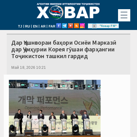
☰
|
|
|
|
"Ховар FM"
TJ
RU
EN
AR
FAR
Дар Ҷашнвораи баҳори Осиёи Марказӣ
дар Ҷумҳурии Корея гӯшаи фарҳангии
Тоҷикистон ташкил гардид
Май 18, 2026 10:21