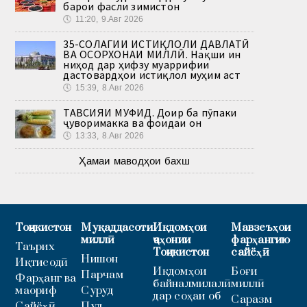
барои фасли зимистон
🕔
11:20, 9.Авг 2026
35-СОЛАГИИ ИСТИҚЛОЛИ ДАВЛАТӢ
ВА ОСОРХОНАИ МИЛЛӢ. Нақши ин
ниҳод дар ҳифзу муаррифии
дастовардҳои истиқлол муҳим аст
🕔
15:39, 8.Авг 2026
ТАВСИЯИ МУФИД. Доир ба пӯпаки
ҷуворимакка ва фоидаи он
🕔
13:33, 8.Авг 2026
Ҳамаи маводҳои бахш
Тоҷикистон
Муқаддасоти
Иқдомҳои
Мавзеъҳои
миллӣ
ҷаҳонии
фарҳангию
Таърих
Тоҷикистон
сайёҳӣ
Нишон
Иқтисодӣ
Иқдомҳои
Боғи
Парчам
Фарҳанг ва
байналмилалӣ
миллӣ
маориф
Суруд
дар соҳаи об
Саразм
Сайёҳӣ
Пул