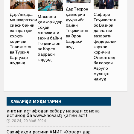
Дар Теҳрон
ҳамкории
Дар Анқара
Сафири
Масоили
дуҷониба
машваратҳои
Тоҷикистон
ҳамкорӣ дар
байни
сиёсӣ байни
бо Вазири
соҳаи
Тоҷикистон
вазоратҳои
давлатии
моликияти
ва Эрон
корҳои
вазорати
зеҳнӣ байни
баррасӣ
хориҷии
федералии
Тоҷикистон
шуд
Тоҷикистон
корҳои
ва Корея
ва Туркия
хориҷии
баррасӣ
баргузор
Олмон оид
гардид
шуданд
ба корҳои
Аврупо
мулоқот
намуд
ХАБАРҲОИ МУҲИМТАРИН
Ҳангоми истифодаи хабару маводи сомона
истинод ба www.khovar.tj ҳатмӣ аст!
🕔
20:24, 20.Май 2024
Саҳифаҳои расмии АМИТ «Ховар» дар