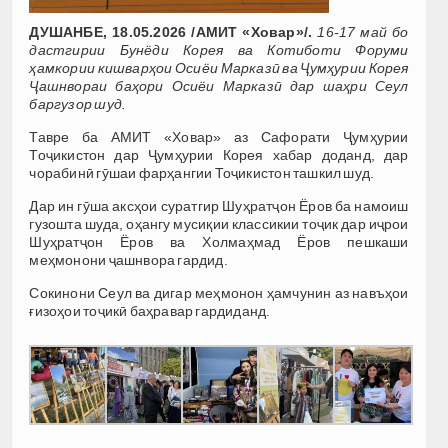
ДУШАНБЕ, 18.05.2026 /АМИТ «Ховар»/.
16-17 май бо
дастгирии Бунёди Корея ва Котиботи Форуми
ҳамкории кишварҳои Осиёи Марказӣ ва Ҷумҳурии Корея
Ҷашнвораи баҳори Осиёи Марказӣ дар шаҳри Сеул
баргузор шуд.
Тавре ба АМИТ «Ховар» аз Сафорати Ҷумҳурии
Тоҷикистон дар Ҷумҳурии Корея хабар доданд, дар
чорабинӣ гӯшаи фарҳангии Тоҷикистон ташкил шуд.
Дар ин гӯша аксҳои суратгир Шуҳратҷон Ёров ба намоиш
гузошта шуда, оҳангу мусиқии классикии тоҷик дар иҷрои
Шуҳратҷон Ёров ва Холмаҳмад Ёров пешкаши
меҳмонони ҷашнвора гардид.
Сокинони Сеул ва дигар меҳмонон ҳамчунин аз навъҳои
ғизоҳои тоҷикӣ баҳравар гардиданд.