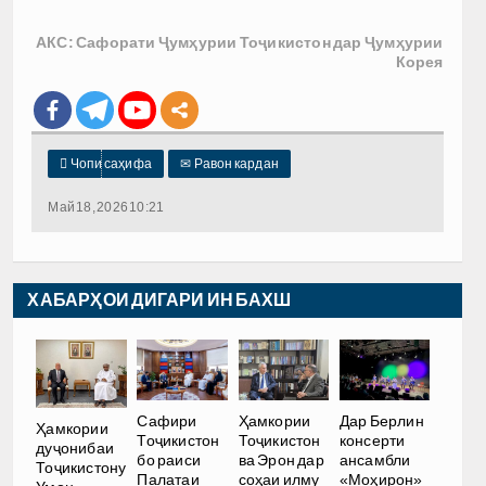
АКС: Сафорати Ҷумҳурии Тоҷикистон дар Ҷумҳурии
Корея

Чопи саҳифа
✉
Равон кардан
Май 18, 2026 10:21
ХАБАРҲОИ ДИГАРИ ИН БАХШ
Сафири
Ҳамкории
Дар Берлин
Ҳамкории
Тоҷикистон
Тоҷикистон
консерти
дуҷонибаи
бо раиси
ва Эрон дар
ансамбли
Тоҷикистону
Палатаи
соҳаи илму
«Моҳирон»