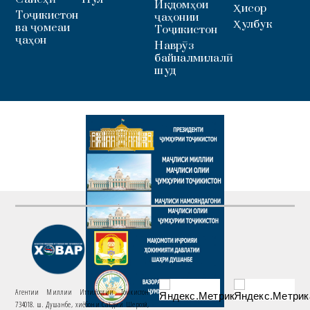
Иқдомҳои
Ҳисор
Тоҷикистон
ҷаҳонии
Ҳулбук
ва ҷомеаи
Тоҷикистон
ҷаҳон
Наврӯз
байналмилалӣ
шуд
Агентии Миллии Иттилоотии Тоҷикистон
734018. ш. Душанбе, хиёбони Саъдии Шерозӣ,