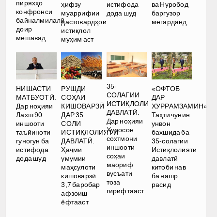
пиряхҳо
ҳифзу
истифода
ва Нуробод
конфронси
муаррифии
дода шуд
баргузор
байналмилалӣ
дастовардҳои
мегарданд
доир
истиқлол
мешавад
муҳим аст
35-
РУШДИ
НИШАСТИ
«ОФТОБ
СОЛАГИИ
СОҲАИ
МАТБУОТӢ.
ДАР
ИСТИҚЛОЛИ
КИШОВАРЗӢ
Дар ноҳияи
ХУРРАМЗАМИН».
ДАВЛАТӢ.
ДАР 35
Лахш 90
Таҳти чунин
Дар ноҳияи
СОЛИ
иншооти
унвон
Хуросон
ИСТИҚЛОЛИЯТИ
таъйиноти
бахшида ба
сохтмони
ДАВЛАТӢ.
гуногун ба
35-солагии
иншооти
Ҳаҷми
истифода
Истиқлолияти
соҳаи
умумии
дода шуд
давлатӣ
маориф
маҳсулоти
китоби нав
вусъати
кишоварзӣ
ба нашр
тоза
3,7 баробар
расид
гирифтааст
афзоиш
ёфтааст