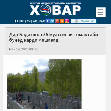
☰
|
|
|
|
"Ховар FM"
TJ
RU
EN
AR
FAR
Дар Бадахшон 55 муассисаи томактабӣ
бунёд карда мешавад
Май 14, 2026 09:00