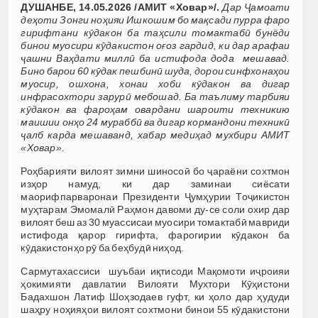
ДУШАНБЕ, 14.05.2026 /АМИТ «Ховар»/.
Дар Ҷамоати
деҳоти Зонги ноҳияи Ишкошим бо мақсади пурра фаро
гирифтани кӯдакон ба таҳсили томактабӣ бунёди
бинои муосири кӯдакистон оғоз гардид, ки дар арафаи
ҷашни Ваҳдати миллӣ ба истифода дода мешавад.
Бино барои 60 кӯдак пешбинӣ шуда, дорои синфхонаҳои
муосир, ошхона, хонаи хоби кӯдакон ва дигар
инфрасохтори зарурӣ мебошад. Ба таълиму тарбияи
кӯдакон ва фароҳам овардани шароити техникию
маишии онҳо 24 мураббӣ ва дигар кормандони техникӣ
ҷалб карда мешаванд, хабар медиҳад мухбири АМИТ
«Ховар».
Роҳбарияти вилоят зимни шиносоӣ бо ҷараёни сохтмон
изҳор намуд, ки дар заминаи сиёсати
маорифпарваронаи Президенти Ҷумҳурии Тоҷикистон
муҳтарам Эмомалӣ Раҳмон давоми ду-се соли охир дар
вилоят беш аз 30 муассисаи муосири томактабӣ мавриди
истифода қарор гирифта, фарогирии кӯдакон ба
кӯдакистонҳо рӯ ба беҳбудӣ ниҳод.
Сармутахассиси шуъбаи иқтисоди Мақомоти иҷроияи
ҳокимияти давлатии Вилояти Мухтори Кӯҳистони
Бадахшон Латиф Шоҳзодаев гуфт, ки ҳоло дар ҳудуди
шаҳру ноҳияҳои вилоят сохтмони бинои 55 кӯдакистони