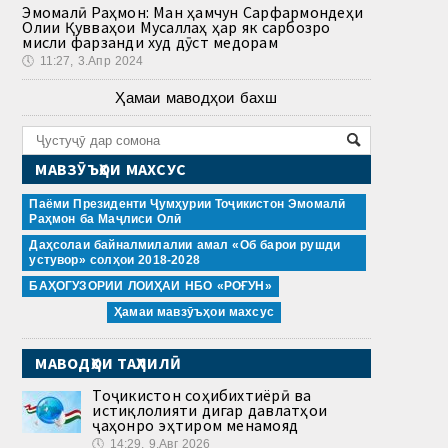
Эмомалӣ Раҳмон: Ман ҳамчун Сарфармондеҳи
Олии Қувваҳои Мусаллаҳ ҳар як сарбозро
мисли фарзанди худ дӯст медорам
🕔
11:27, 3.Апр 2024
Ҳамаи маводҳои бахш
МАВЗӮЪҲОИ МАХСУС
Паёми Президенти Ҷумҳурии Тоҷикистон Эмомалӣ
Раҳмон ба Маҷлиси Олӣ
Даҳсолаи байналмилалии амал «Об барои рушди
устувор» солҳои 2018-2028
БАҲОГУЗОРИИ ЛОИҲАИ НБО «РОҒУН»
Ҳамаи мавзӯъҳои махсус
МАВОДҲОИ ТАҲЛИЛӢ
Тоҷикистон соҳибихтиёрӣ ва
истиқлолияти дигар давлатҳои
ҷаҳонро эҳтиром менамояд
🕔
14:29, 9.Авг 2026