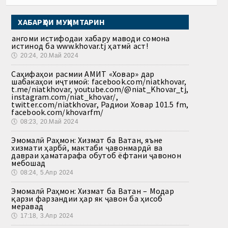
ХАБАРҲОИ МУҲИМТАРИН
Ҳангоми истифодаи хабару маводи сомона
истинод ба www.khovar.tj ҳатмӣ аст!
🕔
20:24, 20.Май 2024
Саҳифаҳои расмии АМИТ «Ховар» дар
шабакаҳои иҷтимоӣ: facebook.com/niatkhovar,
t.me/niatkhovar, youtube.com/@niat_Khovar_tj,
instagram.com/niat_khovar/,
twitter.com/niatkhovar, Радиои Ховар 101.5 fm,
facebook.com/khovarfm/
🕔
08:23, 20.Май 2024
Эмомалӣ Раҳмон: Хизмат ба Ватан, яъне
хизмати ҳарбӣ, мактаби ҷавонмардӣ ва
давраи ҳаматарафа обутоб ёфтани ҷавонон
мебошад
🕔
08:24, 5.Апр 2024
Эмомалӣ Раҳмон: Хизмат ба Ватан – Модар
қарзи фарзандии ҳар як ҷавон ба ҳисоб
меравад
🕔
17:18, 3.Апр 2024