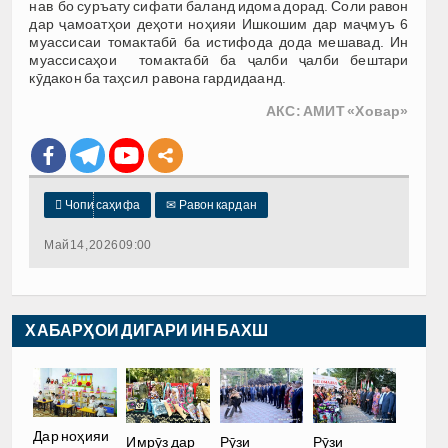
нав бо суръату сифати баланд идома дорад. Соли равон
дар ҷамоатҳои деҳоти ноҳияи Ишкошим дар маҷмуъ 6
муассисаи томактабӣ ба истифода дода мешавад. Ин
муассисаҳои томактабӣ ба ҷалби ҷалби бештари
кӯдакон ба таҳсил равона гардидаанд.
АКС: АМИТ «Ховар»

Чопи саҳифа
✉
Равон кардан
Май 14, 2026 09:00
ХАБАРҲОИ ДИГАРИ ИН БАХШ
Дар ноҳияи
Имрӯз дар
Рӯзи
Рӯзи