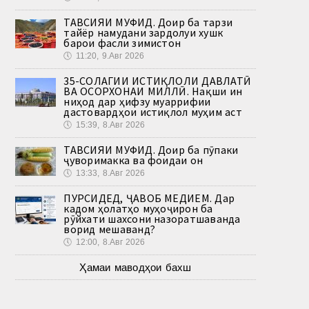
ТАВСИЯИ МУФИД. Доир ба тарзи
тайёр намудани зардолуи хушк
барои фасли зимистон
🕔
11:20, 9.Авг 2026
35-СОЛАГИИ ИСТИҚЛОЛИ ДАВЛАТӢ
ВА ОСОРХОНАИ МИЛЛӢ. Нақши ин
ниҳод дар ҳифзу муаррифии
дастовардҳои истиқлол муҳим аст
🕔
15:39, 8.Авг 2026
ТАВСИЯИ МУФИД. Доир ба пӯпаки
ҷуворимакка ва фоидаи он
🕔
13:33, 8.Авг 2026
ПУРСИДЕД, ҶАВОБ МЕДИҲЕМ. Дар
кадом ҳолатҳо муҳоҷирон ба
рӯйхати шахсони назоратшаванда
ворид мешаванд?
🕔
12:00, 8.Авг 2026
Ҳамаи маводҳои бахш