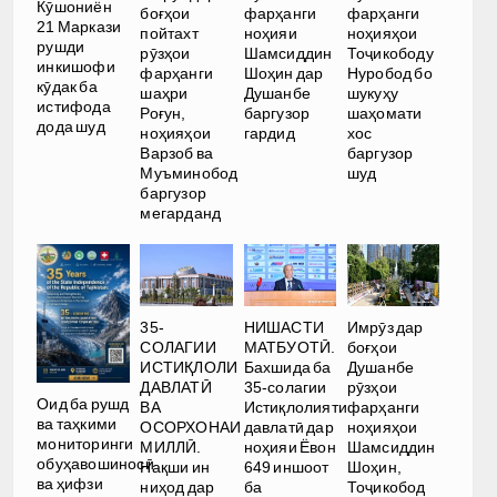
Кӯшониён
боғҳои
фарҳанги
фарҳанги
21 Маркази
пойтахт
ноҳияи
ноҳияҳои
рушди
рӯзҳои
Шамсиддин
Тоҷикободу
инкишофи
фарҳанги
Шоҳин дар
Нуробод бо
кӯдак ба
шаҳри
Душанбе
шукуҳу
истифода
Роғун,
баргузор
шаҳомати
дода шуд
ноҳияҳои
гардид
хос
Варзоб ва
баргузор
Муъминобод
шуд
баргузор
мегарданд
35-
НИШАСТИ
Имрӯз дар
СОЛАГИИ
МАТБУОТӢ.
боғҳои
ИСТИҚЛОЛИ
Бахшида ба
Душанбе
ДАВЛАТӢ
35-солагии
рӯзҳои
Оид ба рушд
ВА
Истиқлолияти
фарҳанги
ва таҳкими
ОСОРХОНАИ
давлатӣ дар
ноҳияҳои
мониторинги
МИЛЛӢ.
ноҳияи Ёвон
Шамсиддин
обуҳавошиносӣ
Нақши ин
649 иншоот
Шоҳин,
ва ҳифзи
ниҳод дар
ба
Тоҷикобод