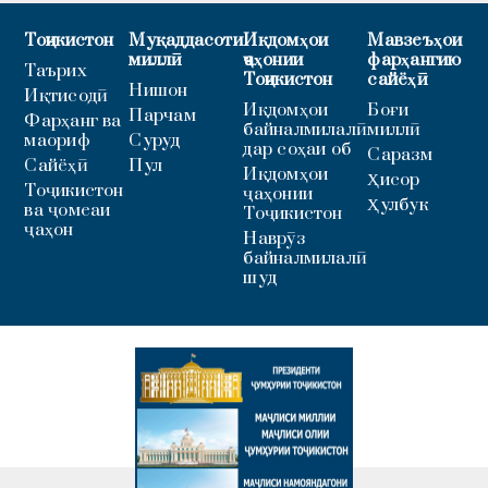
Тоҷикистон
Муқаддасоти
Иқдомҳои
Мавзеъҳои
миллӣ
ҷаҳонии
фарҳангию
Таърих
Тоҷикистон
сайёҳӣ
Нишон
Иқтисодӣ
Иқдомҳои
Боғи
Парчам
Фарҳанг ва
байналмилалӣ
миллӣ
маориф
Суруд
дар соҳаи об
Саразм
Сайёҳӣ
Пул
Иқдомҳои
Ҳисор
Тоҷикистон
ҷаҳонии
Ҳулбук
ва ҷомеаи
Тоҷикистон
ҷаҳон
Наврӯз
байналмилалӣ
шуд