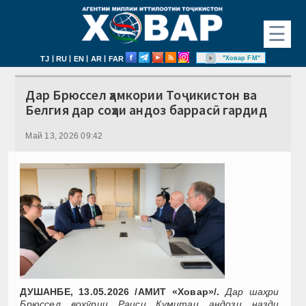
☰
|
|
|
|
"Ховар FM"
TJ
RU
EN
AR
FAR
Дар Брюссел ҳамкории Тоҷикистон ва
Белгия дар соҳаи андоз баррасӣ гардид
Май 13, 2026 09:42
ДУШАНБЕ, 13.05.2026 /АМИТ «Ховар»/.
Дар шаҳри
Брюссел вохӯрии Раиси Кумитаи андози назди