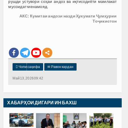
рушди устувори соҳаи андоз ва иқтисодиёти мамлакат
мусоидат менамояд.
АКС: Кумитаи андози назди Ҳукумати Ҷумҳурии
Тоҷикистон

Чопи саҳифа
✉
Равон кардан
Май 13, 2026 09:42
ХАБАРҲОИ ДИГАРИ ИН БАХШ