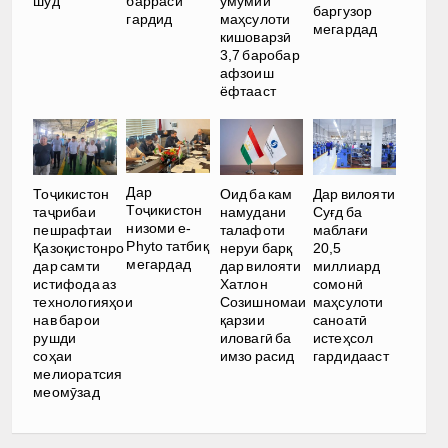
умумии
шуд
баррасӣ
баргузор
маҳсулоти
гардид
мегардад
кишоварзӣ
3,7 баробар
афзоиш
ёфтааст
Дар
Тоҷикистон
Оид ба кам
Дар вилояти
Тоҷикистон
таҷрибаи
намудани
Суғд ба
низоми e-
пешрафтаи
талафоти
маблағи
Phyto татбиқ
Қазоқистонро
неруи барқ
20,5
мегардад
дар самти
дар вилояти
миллиард
истифода аз
Хатлон
сомонӣ
технологияҳои
Созишномаи
маҳсулоти
нав барои
қарзии
саноатӣ
рушди
иловагӣ ба
истеҳсол
соҳаи
имзо расид
гардидааст
мелиоратсия
меомӯзад