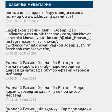
ХАБАРҲОИ МУҲИМТАРИН
Ҳангоми истифодаи хабару маводи сомона
истинод ба www.khovar.tj ҳатмӣ аст!
🕔
20:24, 20.Май 2024
Саҳифаҳои расмии АМИТ «Ховар» дар
шабакаҳои иҷтимоӣ: facebook.com/niatkhovar,
t.me/niatkhovar, youtube.com/@niat_Khovar_tj,
instagram.com/niat_khovar/,
twitter.com/niatkhovar, Радиои Ховар 101.5 fm,
facebook.com/khovarfm/
🕔
08:23, 20.Май 2024
Эмомалӣ Раҳмон: Хизмат ба Ватан, яъне
хизмати ҳарбӣ, мактаби ҷавонмардӣ ва
давраи ҳаматарафа обутоб ёфтани ҷавонон
мебошад
🕔
08:24, 5.Апр 2024
Эмомалӣ Раҳмон: Хизмат ба Ватан – Модар
қарзи фарзандии ҳар як ҷавон ба ҳисоб
меравад
🕔
17:18, 3.Апр 2024
Эмомалӣ Раҳмон: Ман ҳамчун Сарфармондеҳи