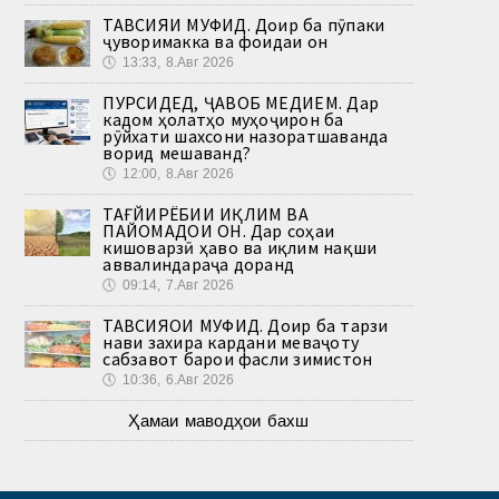
ТАВСИЯИ МУФИД. Доир ба пӯпаки
ҷуворимакка ва фоидаи он
🕔
13:33, 8.Авг 2026
ПУРСИДЕД, ҶАВОБ МЕДИҲЕМ. Дар
кадом ҳолатҳо муҳоҷирон ба
рӯйхати шахсони назоратшаванда
ворид мешаванд?
🕔
12:00, 8.Авг 2026
ТАҒЙИРЁБИИ ИҚЛИМ ВА
ПАЙОМАДҲОИ ОН. Дар соҳаи
кишоварзӣ ҳаво ва иқлим нақши
аввалиндараҷа доранд
🕔
09:14, 7.Авг 2026
ТАВСИЯҲОИ МУФИД. Доир ба тарзи
нави захира кардани меваҷоту
сабзавот барои фасли зимистон
🕔
10:36, 6.Авг 2026
Ҳамаи маводҳои бахш