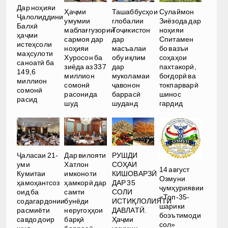
Дар ноҳияи
Ҳаҷми
Ташаббусҳои
Сулаймон
Ҷалолиддини
умумии
глобалии
Зиёзода дар
Балхӣ
маблағгузории
Тоҷикистон
ноҳияи
ҳаҷми
сармоя дар
дар
Спитамен
истеҳсоли
ноҳияи
масъалаи
бо вазъи
маҳсулоти
Хуросон ба
обу иқлим
соҳаҳои
саноатӣ ба
зиёда аз 337
дар
пахтакорӣ,
149,6
миллион
муколамаи
боғдорӣ ва
миллион
сомонӣ
ҷавонон
токпарварӣ
сомонӣ
расонида
баррасӣ
шинос
расид
шуд
шуданд
гардид
РУШДИ
Ҷаласаи 21-
Дар вилояти
СОҲАИ
уми
Хатлон
14 август
КИШОВАРЗӢ
Кумитаи
имконоти
Озмуни
ДАР 35
ҳамоҳангсоз
ҳамкорӣ дар
ҷумҳуриявии
СОЛИ
оид ба
самти
«Топ-35-
ИСТИҚЛОЛИЯТИ
содагардонии
бунёди
шарики
ДАВЛАТӢ.
расмиёти
неругоҳҳои
боэътимоди
Ҳаҷми
савдо доир
барқӣ
сол»