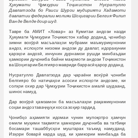
Ҳукумати Ҷумҳурии Тоҷикистон Нусратулло
Давлатзода бо Раиси Шурои мудирияти Хадамоти
давлатии федералии молияи Шоҳигарии Белгия Филип
Ван де Велде доир шуд.
Тавре ба АМИТ «Ховар» аз Кумитаи андози назди
Ҳукумати Ҷумҳурии Тоҷикистон хабар доданд, ҷонибҳо
зимни вохӯрӣ масъалаҳои мубрами маъмурикунонии
андоз, ислоҳоти низоми андози ду давлат, идоракунии
қарзҳои андозӣ, инчунин дурнамои рушди минбаъдаи
ҳамкории дуҷониба байни мақомоти андози Тоҷикистон
ва Шоҳигарии Белгияро мавриди баррасӣ қарор доданд.
Нусратулло Давлатзода дар ҷараёни вохӯрӣ ҷониби
Белгияро бо натиҷаҳои асосии ислоҳоти андозие, ки
солҳои охир дар Ҷумҳурии Тоҷикистон амалӣ шудаанд,
шинос намуд.
Дар вохӯрӣ ҳамзамон ба масъалаҳои рақамикунонии
соҳаи андоз таваҷҷуҳи хосса зоҳир гардид.
Ҷонибҳо аҳамияти идомаи чунин мулоқотро ҳамчун
омили муҳими тақвияти ҳамкории дуҷониба ва татбиқи
босамари ташаббусҳои муштарак таъкид намуданд.
Изҳори боварӣ карда шуд, ки ҳамкории минбаъда ба