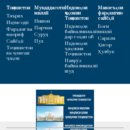
Тоҷикистон
Муқаддасоти
Иқдомҳои
Мавзеъҳои
миллӣ
ҷаҳонии
фарҳангию
Таърих
Тоҷикистон
сайёҳӣ
Нишон
Иқтисодӣ
Иқдомҳои
Боғи
Парчам
Фарҳанг ва
байналмилалӣ
миллӣ
маориф
Суруд
дар соҳаи об
Саразм
Сайёҳӣ
Пул
Иқдомҳои
Ҳисор
Тоҷикистон
ҷаҳонии
Ҳулбук
ва ҷомеаи
Тоҷикистон
ҷаҳон
Наврӯз
байналмилалӣ
шуд