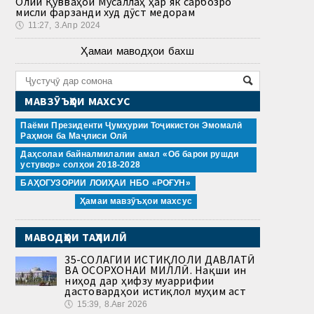
Олии Қувваҳои Мусаллаҳ ҳар як сарбозро
мисли фарзанди худ дӯст медорам
🕔
11:27, 3.Апр 2024
Ҳамаи маводҳои бахш
МАВЗӮЪҲОИ МАХСУС
Паёми Президенти Ҷумҳурии Тоҷикистон Эмомалӣ
Раҳмон ба Маҷлиси Олӣ
Даҳсолаи байналмилалии амал «Об барои рушди
устувор» солҳои 2018-2028
БАҲОГУЗОРИИ ЛОИҲАИ НБО «РОҒУН»
Ҳамаи мавзӯъҳои махсус
МАВОДҲОИ ТАҲЛИЛӢ
35-СОЛАГИИ ИСТИҚЛОЛИ ДАВЛАТӢ
ВА ОСОРХОНАИ МИЛЛӢ. Нақши ин
ниҳод дар ҳифзу муаррифии
дастовардҳои истиқлол муҳим аст
🕔
15:39, 8.Авг 2026