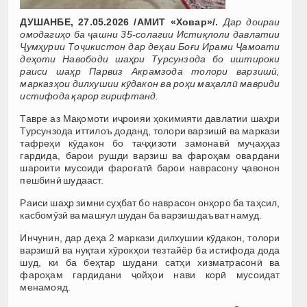
ДУШАНБЕ, 27.05.2026 /АМИТ «Ховар»/.
Дар доираи
омодагиҳо ба ҷашни 35-солагии Истиқлоли давлатии
Ҷумҳурии Тоҷикистон дар деҳаи Боғи Ирами Ҷамоати
деҳоти Навободи шаҳри Турсунзода бо иштироки
раиси шаҳр Парвиз Акрамзода толори варзишӣ,
марказҳои дилхушии кӯдакон ва роҳи маҳаллӣ мавриди
истифода қарор гирифтанд.
Тавре аз Мақомоти иҷроияи ҳокимияти давлатии шаҳри
Турсунзода иттилоъ доданд, толори варзишӣ ва маркази
тафреҳи кӯдакон бо таҷҳизоти замонавӣ муҷаҳҳаз
гардида, барои рушди варзиш ва фароҳам овардани
шароити мусоиди фароғатӣ барои наврасону ҷавонон
пешбинӣ шудааст.
Раиси шаҳр зимни суҳбат бо наврасон онҳоро ба таҳсил,
касбомӯзӣ ва машғул шудан ба варзиш даъват намуд.
Инчунин, дар деҳа 2 маркази дилхушии кӯдакон, толори
варзишӣ ва нуқтаи хӯрокҳои тезтайёр ба истифода дода
шуд, ки ба беҳтар шудани сатҳи хизматрасонӣ ва
фароҳам гардидани ҷойҳои нави корӣ мусоидат
менамояд.