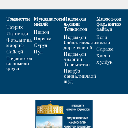
Тоҷикистон
Муқаддасоти
Иқдомҳои
Мавзеъҳои
миллӣ
ҷаҳонии
фарҳангию
Таърих
Тоҷикистон
сайёҳӣ
Нишон
Иқтисодӣ
Иқдомҳои
Боғи
Парчам
Фарҳанг ва
байналмилалӣ
миллӣ
маориф
Суруд
дар соҳаи об
Саразм
Сайёҳӣ
Пул
Иқдомҳои
Ҳисор
Тоҷикистон
ҷаҳонии
Ҳулбук
ва ҷомеаи
Тоҷикистон
ҷаҳон
Наврӯз
байналмилалӣ
шуд