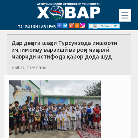
☰
|
|
|
|
"Ховар FM"
TJ
RU
EN
AR
FAR
Дар деҳоти шаҳри Турсунзода иншооти
иҷтимоиву варзишӣ ва роҳи маҳаллӣ
мавриди истифода қарор дода шуд
Май 27, 2026 09:30