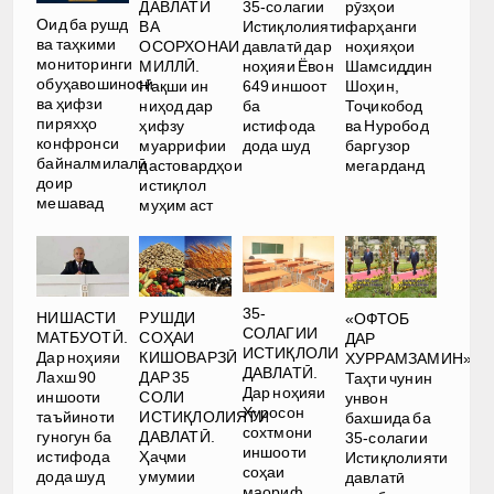
ДАВЛАТӢ
35-солагии
рӯзҳои
Оид ба рушд
ВА
Истиқлолияти
фарҳанги
ва таҳкими
ОСОРХОНАИ
давлатӣ дар
ноҳияҳои
мониторинги
МИЛЛӢ.
ноҳияи Ёвон
Шамсиддин
обуҳавошиносӣ
Нақши ин
649 иншоот
Шоҳин,
ва ҳифзи
ниҳод дар
ба
Тоҷикобод
пиряхҳо
ҳифзу
истифода
ва Нуробод
конфронси
муаррифии
дода шуд
баргузор
байналмилалӣ
дастовардҳои
мегарданд
доир
истиқлол
мешавад
муҳим аст
35-
РУШДИ
НИШАСТИ
«ОФТОБ
СОЛАГИИ
СОҲАИ
МАТБУОТӢ.
ДАР
ИСТИҚЛОЛИ
КИШОВАРЗӢ
Дар ноҳияи
ХУРРАМЗАМИН».
ДАВЛАТӢ.
ДАР 35
Лахш 90
Таҳти чунин
Дар ноҳияи
СОЛИ
иншооти
унвон
Хуросон
ИСТИҚЛОЛИЯТИ
таъйиноти
бахшида ба
сохтмони
ДАВЛАТӢ.
гуногун ба
35-солагии
иншооти
Ҳаҷми
истифода
Истиқлолияти
соҳаи
умумии
дода шуд
давлатӣ
маориф