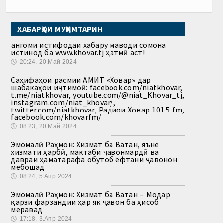
ХАБАРҲОИ МУҲИМТАРИН
Ҳангоми истифодаи хабару маводи сомона
истинод ба www.khovar.tj ҳатмӣ аст!
🕔
20:24, 20.Май 2024
Саҳифаҳои расмии АМИТ «Ховар» дар
шабакаҳои иҷтимоӣ: facebook.com/niatkhovar,
t.me/niatkhovar, youtube.com/@niat_Khovar_tj,
instagram.com/niat_khovar/,
twitter.com/niatkhovar, Радиои Ховар 101.5 fm,
facebook.com/khovarfm/
🕔
08:23, 20.Май 2024
Эмомалӣ Раҳмон: Хизмат ба Ватан, яъне
хизмати ҳарбӣ, мактаби ҷавонмардӣ ва
давраи ҳаматарафа обутоб ёфтани ҷавонон
мебошад
🕔
08:24, 5.Апр 2024
Эмомалӣ Раҳмон: Хизмат ба Ватан – Модар
қарзи фарзандии ҳар як ҷавон ба ҳисоб
меравад
🕔
17:18, 3.Апр 2024