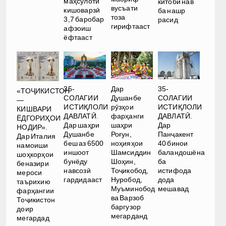
маҳсулоти
китоби нав
вусъати
кишоварзӣ
ба нашр
тоза
3,7 баробар
расид
гирифтааст
афзоиш
ёфтааст
35-
Дар
35-
«ТОҶИКИСТОН
СОЛАГИИ
Душанбе
СОЛАГИИ
—
ИСТИҚЛОЛИ
рӯзҳои
ИСТИҚЛОЛИ
КИШВАРИ
ДАВЛАТӢ.
фарҳанги
ДАВЛАТӢ.
ЁДГОРИҲОИ
Дар шаҳри
шаҳри
Дар
НОДИР».
Душанбе
Роғун,
Панҷакент
Дар Италия
беш аз 6500
ноҳияҳои
40 бинои
намоиши
иншоот
Шамсиддин
баландошёна
шоҳкорҳои
бунёду
Шоҳин,
ба
беназири
навсозӣ
Тоҷикобод,
истифода
мероси
гардидааст
Нуробод,
дода
таърихию
Муъминобод
мешавад
фарҳангии
ва Варзоб
Тоҷикистон
баргузор
доир
мегарданд
мегардад