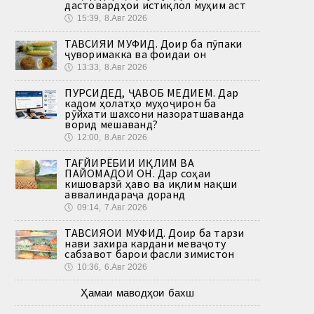
дастовардҳои истиқлол муҳим аст
🕔
15:39, 8.Авг 2026
ТАВСИЯИ МУФИД. Доир ба пӯпаки
ҷуворимакка ва фоидаи он
🕔
13:33, 8.Авг 2026
ПУРСИДЕД, ҶАВОБ МЕДИҲЕМ. Дар
кадом ҳолатҳо муҳоҷирон ба
рӯйхати шахсони назоратшаванда
ворид мешаванд?
🕔
12:00, 8.Авг 2026
ТАҒЙИРЁБИИ ИҚЛИМ ВА
ПАЙОМАДҲОИ ОН. Дар соҳаи
кишоварзӣ ҳаво ва иқлим нақши
аввалиндараҷа доранд
🕔
09:14, 7.Авг 2026
ТАВСИЯҲОИ МУФИД. Доир ба тарзи
нави захира кардани меваҷоту
сабзавот барои фасли зимистон
🕔
10:36, 6.Авг 2026
Ҳамаи маводҳои бахш