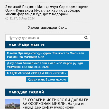
Эмомалӣ Раҳмон: Ман ҳамчун Сарфармондеҳи
Олии Қувваҳои Мусаллаҳ ҳар як сарбозро
мисли фарзанди худ дӯст медорам
🕔
11:27, 3.Апр 2024
Ҳамаи маводҳои бахш
МАВЗӮЪҲОИ МАХСУС
Паёми Президенти Ҷумҳурии Тоҷикистон Эмомалӣ
Раҳмон ба Маҷлиси Олӣ
Даҳсолаи байналмилалии амал «Об барои рушди
устувор» солҳои 2018-2028
БАҲОГУЗОРИИ ЛОИҲАИ НБО «РОҒУН»
Ҳамаи мавзӯъҳои махсус
МАВОДҲОИ ТАҲЛИЛӢ
35-СОЛАГИИ ИСТИҚЛОЛИ ДАВЛАТӢ
ВА ОСОРХОНАИ МИЛЛӢ. Нақши ин
ниҳод дар ҳифзу муаррифии