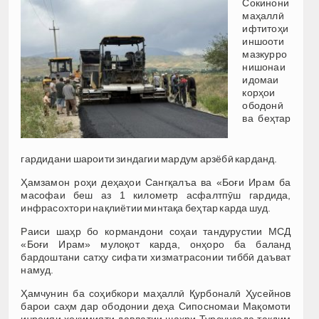
Сокинони
маҳаллӣ
ифтитоҳи
иншооти
мазкурро
нишонаи
идомаи
корҳои
ободонӣ
ва беҳтар
гардидани шароити зиндагии мардум арзёбӣ карданд.
Ҳамзамон роҳи деҳаҳои Сангқалъа ва «Боғи Ирам ба
масофаи беш аз 1 километр асфалтпӯш гардида,
инфрасохтори нақлиётии минтақа беҳтар карда шуд.
Раиси шаҳр бо кормандони соҳаи тандурустии МСД
«Боғи Ирам» мулоқот карда, онҳоро ба баланд
бардоштани сатҳу сифати хизматрасонии тиббӣ даъват
намуд.
Ҳамчунин ба соҳибкори маҳаллӣ Қурбоналӣ Ҳусейнов
барои саҳм дар ободонии деҳа Сипосномаи Мақомоти
иҷроияи ҳокимияти давлатии шаҳри Турсунзода тақдим