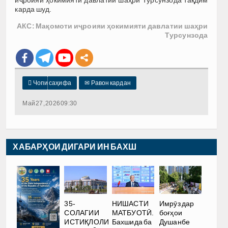
карда шуд.
АКС: Мақомоти иҷроияи ҳокимияти давлатии шаҳри
Турсунзода

Чопи саҳифа
✉
Равон кардан
Май 27, 2026 09:30
ХАБАРҲОИ ДИГАРИ ИН БАХШ
35-
НИШАСТИ
Имрӯз дар
СОЛАГИИ
МАТБУОТӢ.
боғҳои
ИСТИҚЛОЛИ
Бахшида ба
Душанбе