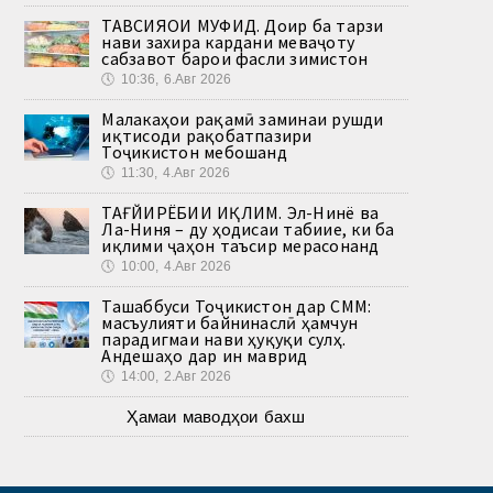
ТАВСИЯҲОИ МУФИД. Доир ба тарзи
нави захира кардани меваҷоту
сабзавот барои фасли зимистон
🕔
10:36, 6.Авг 2026
Малакаҳои рақамӣ заминаи рушди
иқтисоди рақобатпазири
Тоҷикистон мебошанд
🕔
11:30, 4.Авг 2026
ТАҒЙИРЁБИИ ИҚЛИМ. Эл-Нинё ва
Ла-Ниня – ду ҳодисаи табиие, ки ба
иқлими ҷаҳон таъсир мерасонанд
🕔
10:00, 4.Авг 2026
Ташаббуси Тоҷикистон дар СММ:
масъулияти байнинаслӣ ҳамчун
парадигмаи нави ҳуқуқи сулҳ.
Андешаҳо дар ин маврид
🕔
14:00, 2.Авг 2026
Ҳамаи маводҳои бахш