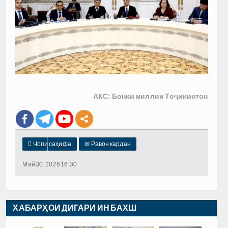
АКС: Бонки миллии Тоҷикистон

Чопи саҳифа
✉
Равон кардан
Май 30, 2026 16:30
ХАБАРҲОИ ДИГАРИ ИН БАХШ