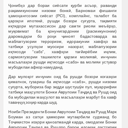
Ҷонибҳо дар бораи сиёсати қурби асъор, раванди
рақамикунонии низоми бонкӣ, Барномаи фишанги
ҳамоҳангсозии сиёсат (PCI), комплайнс, талабот ба
қарзҳои ипотекӣ, рушди бозори суғурта, тақвияти
иқтидори мутахассисон дар самти риояи меъёрҳо,
муқовимат ба қонунигардонии (расмикунонии)
даромадҳои бо роҳи ҷиноят бадастоварда ва
маблағгузории терроризм, идоракунии хавфҳо ва
татбиқи усулҳои муосири назорат, маблағгузории
иқтисоди “сабз”, хавфҳои тағйирёбии иқлим,
сармоягузории ташкилоти қарзии молиявӣ, инчунин
масъалаҳои рушди иқтисоди «сабз» ва молияи устувор
мубодилаи афкор намуданд.
Дар мулоқот инчунин оид ба рушди бозори коғазҳои
қиматнок, гузариш ба иқтисоди «сабз», рушди низоми
суғурта, мубориза бар зидди шустушӯи пул, муаррифии
татбиқи маҳсулоти Бонки Аврупоии Таҷдид ва Рушд оид
ба мубодилаи маҳсулот ва масъалаҳои марбут ба хавф
таваҷҷуҳ зоҳир карда шуд.
Ноиби Президенти Бонки Аврупоии Таҷдид ва Рушд Марк
Боуман аз сатҳи ҳамкории мутақобили судманд бо
Тоҷикистон изҳори қаноатмандӣ карда, омодагии Бонки
Аврупоии Таҷдид ва Рушдро барои идомаи дастгирии