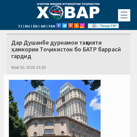
☰
|
|
|
|
"Ховар FM"
TJ
RU
EN
AR
FAR
Дар Душанбе дурнамои тақвияти
ҳамкории Тоҷикистон бо БАТР баррасӣ
гардид
Май 30, 2026 16:30