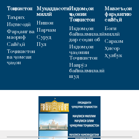
Тоҷикистон
Муқаддасоти
Иқдомҳои
Мавзеъҳои
миллӣ
ҷаҳонии
фарҳангию
Таърих
Тоҷикистон
сайёҳӣ
Нишон
Иқтисодӣ
Иқдомҳои
Боғи
Парчам
Фарҳанг ва
байналмилалӣ
миллӣ
маориф
Суруд
дар соҳаи об
Саразм
Сайёҳӣ
Пул
Иқдомҳои
Ҳисор
Тоҷикистон
ҷаҳонии
Ҳулбук
ва ҷомеаи
Тоҷикистон
ҷаҳон
Наврӯз
байналмилалӣ
шуд