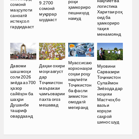
нақлиёт ва
роҳи
9.2700
сомонӣ
логистика
ҳамкориро
сомонӣ
маҳсулоти
Харитаи роҳ
пешниҳод
муқррар
саноатӣ
оид ба
намуд
шудааст
истеҳсол
ҳамкориро
гардидааст
таҳия
менамоянд
Муассисаю
Давоми
Даҳаи охири
Муовини
корхонаҳои
шаш моҳи
моҳи август
Сарвазири
соҳаи роҳу
соли 2026
дар
Тоҷикистон
нақлиёти
зиёда аз 700
Тоҷикистон
Сулаймон
Тоҷикистон
ҳазор
маъракаи
Зиёзода дар
ба фасли
сайёҳон ба
ҷамъоварии
ноҳияи
зимистон
шаҳри
пахта оғоз
Мастчоҳ бо
омодагӣ
Душанбе
мешавад
вазъи
мегиранд
ташриф
корҳои
овардаанд
саҳроӣ
шинос шуд