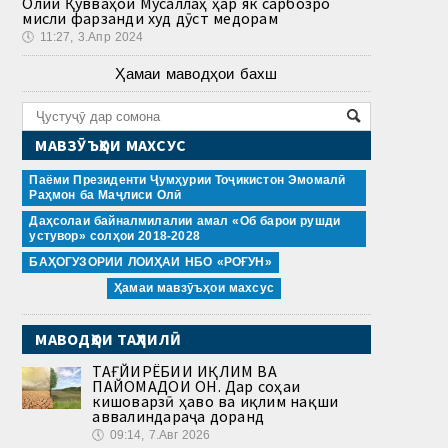
Олии Қувваҳои Мусаллаҳ ҳар як сарбозро
мисли фарзанди худ дӯст медорам
🕔
11:27, 3.Апр 2024
Ҳамаи маводҳои бахш
МАВЗӮЪҲОИ МАХСУС
Паёми Президенти Ҷумҳурии Тоҷикистон Эмомалӣ
Раҳмон ба Маҷлиси Олӣ
Даҳсолаи байналмилалии амал «Об барои рушди
устувор» солҳои 2018-2028
БАҲОГУЗОРИИ ЛОИҲАИ НБО «РОҒУН»
Ҳамаи мавзӯъҳои махсус
МАВОДҲОИ ТАҲЛИЛӢ
ТАҒЙИРЁБИИ ИҚЛИМ ВА
ПАЙОМАДҲОИ ОН. Дар соҳаи
кишоварзӣ ҳаво ва иқлим нақши
аввалиндараҷа доранд
🕔
09:14, 7.Авг 2026