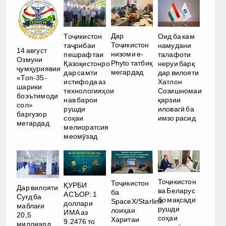
Дар
Тоҷикистон
Оид ба кам
Тоҷикистон
таҷрибаи
намудани
14 август
низоми e-
пешрафтаи
талафоти
Озмуни
Phyto татбиқ
Қазоқистонро
неруи барқ
ҷумҳуриявии
мегардад
дар самти
дар вилояти
«Топ-35-
истифода аз
Хатлон
шарики
технологияҳои
Созишномаи
боэътимоди
нав барои
қарзии
сол»
рушди
иловагӣ ба
баргузор
соҳаи
имзо расид
мегардад
мелиоратсия
меомӯзад
Тоҷикистон
Тоҷикистон
ҚУРБИ
Дар вилояти
ва Беларус
ба
АСЪОР: 1
Суғд ба
бо мақсади
SpaceX/Starlink
доллари
маблағи
рушди
лоиҳаи
ИМА аз
20,5
соҳаи
Харитаи
9.2476 то
миллиард