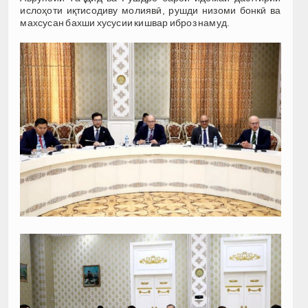
ислоҳоти иқтисодиву молиявӣ, рушди низоми бонкӣ ва
махсусан бахши хусусии кишвар иброз намуд.