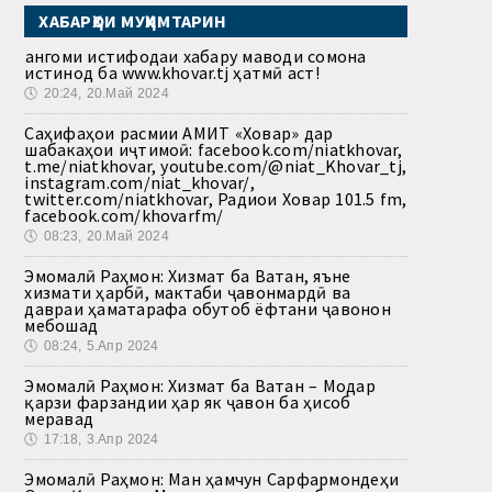
ХАБАРҲОИ МУҲИМТАРИН
Ҳангоми истифодаи хабару маводи сомона
истинод ба www.khovar.tj ҳатмӣ аст!
🕔
20:24, 20.Май 2024
Саҳифаҳои расмии АМИТ «Ховар» дар
шабакаҳои иҷтимоӣ: facebook.com/niatkhovar,
t.me/niatkhovar, youtube.com/@niat_Khovar_tj,
instagram.com/niat_khovar/,
twitter.com/niatkhovar, Радиои Ховар 101.5 fm,
facebook.com/khovarfm/
🕔
08:23, 20.Май 2024
Эмомалӣ Раҳмон: Хизмат ба Ватан, яъне
хизмати ҳарбӣ, мактаби ҷавонмардӣ ва
давраи ҳаматарафа обутоб ёфтани ҷавонон
мебошад
🕔
08:24, 5.Апр 2024
Эмомалӣ Раҳмон: Хизмат ба Ватан – Модар
қарзи фарзандии ҳар як ҷавон ба ҳисоб
меравад
🕔
17:18, 3.Апр 2024
Эмомалӣ Раҳмон: Ман ҳамчун Сарфармондеҳи