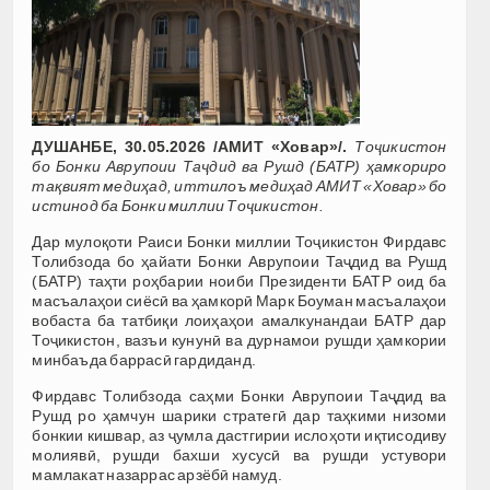
ДУШАНБЕ, 30.05.2026 /АМИТ «Ховар»/.
Тоҷикистон
бо Бонки Аврупоии Таҷдид ва Рушд (БАТР) ҳамкориро
тақвият медиҳад, иттилоъ медиҳад АМИТ «Ховар» бо
истинод ба Бонки миллии Тоҷикистон.
Дар мулоқоти Раиси Бонки миллии Тоҷикистон Фирдавс
Толибзода бо ҳайати Бонки Аврупоии Таҷдид ва Рушд
(БАТР) таҳти роҳбарии ноиби Президенти БАТР оид ба
масъалаҳои сиёсӣ ва ҳамкорӣ Марк Боуман масъалаҳои
вобаста ба татбиқи лоиҳаҳои амалкунандаи БАТР дар
Тоҷикистон, вазъи кунунӣ ва дурнамои рушди ҳамкории
минбаъда баррасӣ гардиданд.
Фирдавс Толибзода саҳми Бонки Аврупоии Таҷдид ва
Рушд ро ҳамчун шарики стратегӣ дар таҳкими низоми
бонкии кишвар, аз ҷумла дастгирии ислоҳоти иқтисодиву
молиявӣ, рушди бахши хусусӣ ва рушди устувори
мамлакат назаррас арзёбӣ намуд.