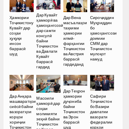
Дар Кувайт
Ҳамкории
Дар Вена
Сироҷиддин
ҳамкорӣ ва
Тоҷикистону
масъалаҳои
Муҳриддин
ҳамоҳангсозӣ
Кувайт дар
таҳкими
бо
дар самти
соҳаи
ҳамкории
ҳамоҳангсози
консулӣ
ҳуқуқи
илмӣ-
доимии
байни
инсон
фарҳангии
СММ дар
Тоҷикистон
баррасӣ
Тоҷикистон
Тоҷикистон
ва Давлати
шуд
ва Австрия
мулоқот
Кувайт
баррасӣ
намуд
баррасӣ
гардиданд
гардид
Дар Теҳрон
ҳамкории
Дар Анқара
Сафири
Масоили
дуҷониба
машваратҳои
Тоҷикистон
ҳамкорӣ дар
байни
сиёсӣ байни
бо Вазири
соҳаи
Тоҷикистон
вазоратҳои
давлатии
моликияти
ва Эрон
корҳои
вазорати
зеҳнӣ байни
баррасӣ
хориҷии
федералии
Тоҷикистон
шуд
Тоҷикистон
корҳои