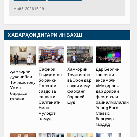
Май 5, 2026 16:19
ХАБАРҲОИ ДИГАРИ ИН БАХШ
Сафири
Ҳамкории
Дар Берлин
Ҳамкории
Тоҷикистон
Тоҷикистон
консерти
дуҷонибаи
бо раиси
ва Эрон дар
ансамбли
Тоҷикистону
Палатаи
соҳаи илму
«Моҳирон»
Умон
савдо ва
фарҳанг
дар доираи
баррасӣ
саноати
баррасӣ
фестивали
гардид
Салтанати
шуд
байналмилалии
Умон
Young Euro
мулоқот
Classic
намуд
баргузор
гардид