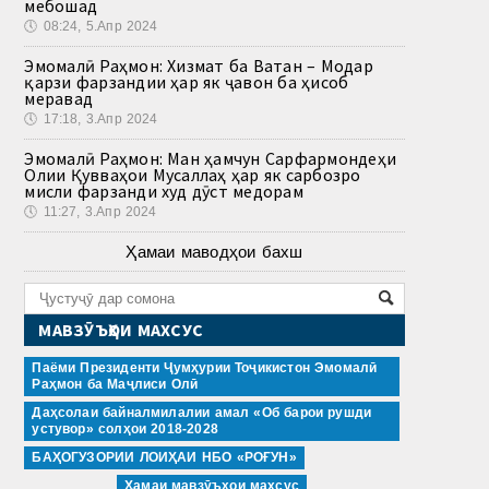
мебошад
🕔
08:24, 5.Апр 2024
Эмомалӣ Раҳмон: Хизмат ба Ватан – Модар
қарзи фарзандии ҳар як ҷавон ба ҳисоб
меравад
🕔
17:18, 3.Апр 2024
Эмомалӣ Раҳмон: Ман ҳамчун Сарфармондеҳи
Олии Қувваҳои Мусаллаҳ ҳар як сарбозро
мисли фарзанди худ дӯст медорам
🕔
11:27, 3.Апр 2024
Ҳамаи маводҳои бахш
МАВЗӮЪҲОИ МАХСУС
Паёми Президенти Ҷумҳурии Тоҷикистон Эмомалӣ
Раҳмон ба Маҷлиси Олӣ
Даҳсолаи байналмилалии амал «Об барои рушди
устувор» солҳои 2018-2028
БАҲОГУЗОРИИ ЛОИҲАИ НБО «РОҒУН»
Ҳамаи мавзӯъҳои махсус