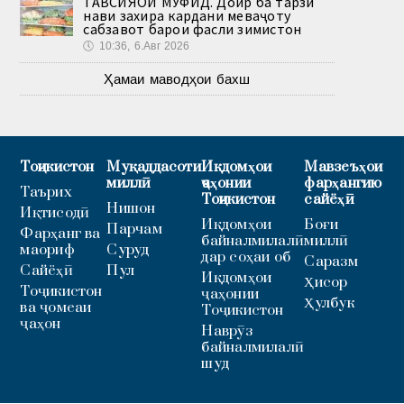
ТАВСИЯҲОИ МУФИД. Доир ба тарзи
нави захира кардани меваҷоту
сабзавот барои фасли зимистон
🕔
10:36, 6.Авг 2026
Ҳамаи маводҳои бахш
Тоҷикистон
Муқаддасоти
Иқдомҳои
Мавзеъҳои
миллӣ
ҷаҳонии
фарҳангию
Таърих
Тоҷикистон
сайёҳӣ
Нишон
Иқтисодӣ
Иқдомҳои
Боғи
Парчам
Фарҳанг ва
байналмилалӣ
миллӣ
маориф
Суруд
дар соҳаи об
Саразм
Сайёҳӣ
Пул
Иқдомҳои
Ҳисор
Тоҷикистон
ҷаҳонии
Ҳулбук
ва ҷомеаи
Тоҷикистон
ҷаҳон
Наврӯз
байналмилалӣ
шуд