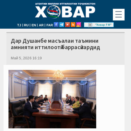
☰
|
|
|
|
"Ховар FM"
TJ
RU
EN
AR
FAR
Дар Душанбе масъалаи таъмини
амнияти иттилоотӣ баррасӣ гардид
Май 5, 2026 16:19