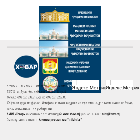
Агентии Миллии Иттилоотии Тоҷикистон
734018. ш. Душанбе, хиёбони Саъдии Шерозӣ,
16 тел.: +992 (37) 2385217, факс: +992 (37) 2232383
© Ҳамаи ҳуқуқ маҳфуз аст. Истифода ва паҳн кардани маводи сомона, дар кадом шакле набошад,
танҳо бо иҷозати хаттии роҳбарияти
АМИТ «Ховар»
имконпазир аст. Истинод ба
www.khovar.tj
ҳатмист. E-mail:
niat@khovar.tj
Омодакунандаи сомона:
Агентии рекламавии "adMedia"