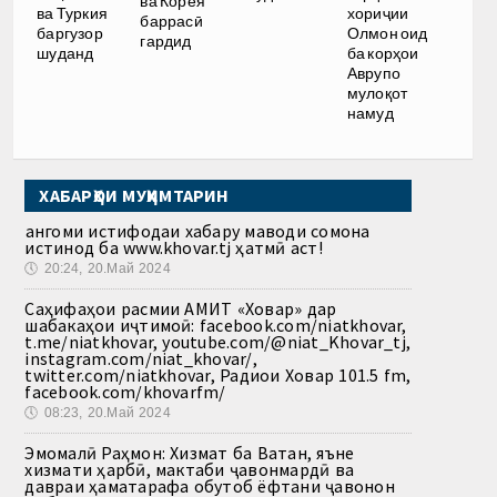
ва Корея
ва Туркия
хориҷии
баррасӣ
баргузор
Олмон оид
гардид
шуданд
ба корҳои
Аврупо
мулоқот
намуд
ХАБАРҲОИ МУҲИМТАРИН
Ҳангоми истифодаи хабару маводи сомона
истинод ба www.khovar.tj ҳатмӣ аст!
🕔
20:24, 20.Май 2024
Саҳифаҳои расмии АМИТ «Ховар» дар
шабакаҳои иҷтимоӣ: facebook.com/niatkhovar,
t.me/niatkhovar, youtube.com/@niat_Khovar_tj,
instagram.com/niat_khovar/,
twitter.com/niatkhovar, Радиои Ховар 101.5 fm,
facebook.com/khovarfm/
🕔
08:23, 20.Май 2024
Эмомалӣ Раҳмон: Хизмат ба Ватан, яъне
хизмати ҳарбӣ, мактаби ҷавонмардӣ ва
давраи ҳаматарафа обутоб ёфтани ҷавонон