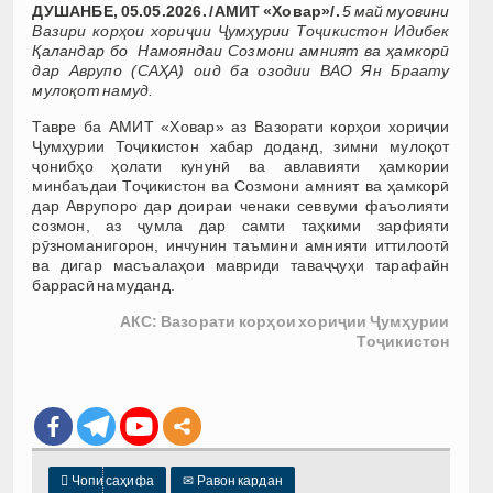
ДУШАНБЕ, 05.05.2026. /АМИТ «Ховар»/.
5 май муовини
Вазири корҳои хориҷии Ҷумҳурии Тоҷикистон Идибек
Қаландар бо Намояндаи Созмони амният ва ҳамкорӣ
дар Аврупо (САҲА) оид ба озодии ВАО Ян Браату
мулоқот намуд.
Тавре ба АМИТ «Ховар» аз Вазорати корҳои хориҷии
Ҷумҳурии Тоҷикистон хабар доданд, зимни мулоқот
ҷонибҳо ҳолати кунунӣ ва авлавияти ҳамкории
минбаъдаи Тоҷикистон ва Созмони амният ва ҳамкорӣ
дар Аврупоро дар доираи ченаки севвуми фаъолияти
созмон, аз ҷумла дар самти таҳкими зарфияти
рӯзноманигорон, инчунин таъмини амнияти иттилоотӣ
ва дигар масъалаҳои мавриди таваҷҷуҳи тарафайн
баррасӣ намуданд.
АКС: Вазорати корҳои хориҷии Ҷумҳурии
Тоҷикистон

Чопи саҳифа
✉
Равон кардан