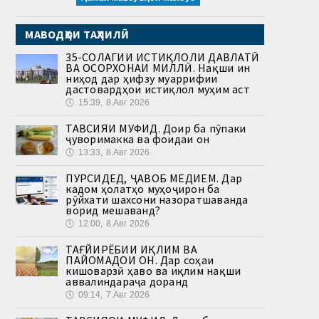
МАВОДҲОИ ТАҲЛИЛӢ
35-СОЛАГИИ ИСТИҚЛОЛИ ДАВЛАТӢ
ВА ОСОРХОНАИ МИЛЛӢ. Нақши ин
ниҳод дар ҳифзу муаррифии
дастовардҳои истиқлол муҳим аст
🕔
15:39, 8.Авг 2026
ТАВСИЯИ МУФИД. Доир ба пӯпаки
ҷуворимакка ва фоидаи он
🕔
13:33, 8.Авг 2026
ПУРСИДЕД, ҶАВОБ МЕДИҲЕМ. Дар
кадом ҳолатҳо муҳоҷирон ба
рӯйхати шахсони назоратшаванда
ворид мешаванд?
🕔
12:00, 8.Авг 2026
ТАҒЙИРЁБИИ ИҚЛИМ ВА
ПАЙОМАДҲОИ ОН. Дар соҳаи
кишоварзӣ ҳаво ва иқлим нақши
аввалиндараҷа доранд
🕔
09:14, 7.Авг 2026