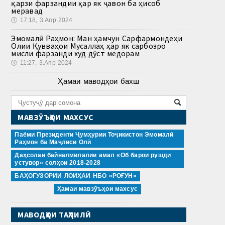
қарзи фарзандии ҳар як ҷавон ба ҳисоб
меравад
🕔
17:18, 3.Апр 2024
Эмомалӣ Раҳмон: Ман ҳамчун Сарфармондеҳи
Олии Қувваҳои Мусаллаҳ ҳар як сарбозро
мисли фарзанди худ дӯст медорам
🕔
11:27, 3.Апр 2024
Ҳамаи маводҳои бахш
МАВЗӮЪҲОИ МАХСУС
Паёми Президенти Ҷумҳурии Тоҷикистон Эмомалӣ
Раҳмон ба Маҷлиси Олӣ
Даҳсолаи байналмилалии амал «Об барои рушди
устувор» солҳои 2018-2028
БАҲОГУЗОРИИ ЛОИҲАИ НБО «РОҒУН»
Ҳамаи мавзӯъҳои махсус
МАВОДҲОИ ТАҲЛИЛӢ