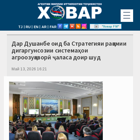
☰
|
|
|
|
"Ховар FM"
TJ
RU
EN
AR
FAR
Дар Душанбе оид ба Стратегияи рақамии
дигаргунсозии системаҳои
агроозуқаворӣ ҷаласа доир шуд
Май 13, 2026 16:21