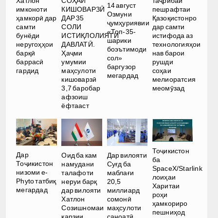
СОҲАИ
Хатлон
таҷрибаи
14 август
КИШОВАРЗӢ
имконоти
пешрафтаи
Озмуни
ДАР 35
ҳамкорӣ дар
Қазоқистонро
ҷумҳуриявии
СОЛИ
самти
дар самти
«Топ-35-
ИСТИҚЛОЛИЯТИ
бунёди
истифода аз
шарики
ДАВЛАТӢ.
неругоҳҳои
технологияҳои
боэътимоди
Ҳаҷми
барқӣ
нав барои
сол»
умумии
баррасӣ
рушди
баргузор
маҳсулоти
гардид
соҳаи
мегардад
кишоварзӣ
мелиоратсия
3,7 баробар
меомӯзад
афзоиш
ёфтааст
Тоҷикистон
Дар
Оид ба кам
Дар вилояти
ба
Тоҷикистон
намудани
Суғд ба
SpaceX/Starlink
низоми e-
талафоти
маблағи
лоиҳаи
Phyto татбиқ
неруи барқ
20,5
Харитаи
мегардад
дар вилояти
миллиард
роҳи
Хатлон
сомонӣ
ҳамкориро
Созишномаи
маҳсулоти
пешниҳод
қарзии
саноатӣ