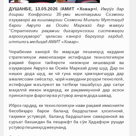
ДУШАНБЕ, 13.05.2026 /АМИТ «Ховар»/.
Имрӯз дар
доираи Конфронси 35-уми минтақавии Созмони
озуқаворӣ ва кишоварзии Созмони Милали Муттаҳид
барои Аврупо ва Осиёи Марказӣ дар мавзуи
“Стратегияи рақамии дигаргунсозии системаҳои
агроозуқаворӣ” ҷаласаи канорӣ баргузор гардид,
иттилоъ медиҳад АМИТ «Ховар».
Чорабинии канорӣ бо мақсади пешниҳод кардани
стратегияҳои имконпазири истифодаи технологияҳои
рақамӣ барои тағйироти низомҳои кишоварзӣ ва
озуқавории Аврупо ва Осиёи Марказӣ доир шуд. Дар он
нишон дода шуд, ки чӣ гуна кори ҳамоҳангшуда дар
амалисозии сиёсатҳо, ҷорӣ намудани роҳҳои технологӣ,
истифодаи маълумот ва татбиқи ташабусҳо дар сатҳи
маҳаллӣ имкон медиҳад, ки рақамикунонӣ дар асоси
принсипҳои фарогир ва устувор анҷом дода шавад.
Иброз гардид, ки технологияҳои нави рақамӣ имконияти
бесобиқаро барои баланд бардоштани ҳосилнокӣ,
таҳкими устуворӣ, баланд бардоштани самаранокӣ ва
суръат бахшидан ба пешрафт ба сӯи Ҳадафҳои рушди
устувор пешниҳод мекунанд.