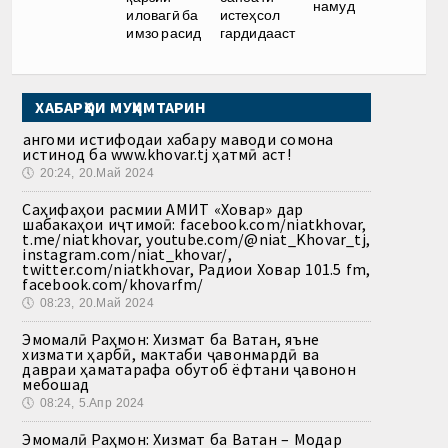
намуд
иловагӣ ба
истеҳсол
имзо расид
гардидааст
ХАБАРҲОИ МУҲИМТАРИН
Ҳангоми истифодаи хабару маводи сомона
истинод ба www.khovar.tj ҳатмӣ аст!
🕔
20:24, 20.Май 2024
Саҳифаҳои расмии АМИТ «Ховар» дар
шабакаҳои иҷтимоӣ: facebook.com/niatkhovar,
t.me/niatkhovar, youtube.com/@niat_Khovar_tj,
instagram.com/niat_khovar/,
twitter.com/niatkhovar, Радиои Ховар 101.5 fm,
facebook.com/khovarfm/
🕔
08:23, 20.Май 2024
Эмомалӣ Раҳмон: Хизмат ба Ватан, яъне
хизмати ҳарбӣ, мактаби ҷавонмардӣ ва
давраи ҳаматарафа обутоб ёфтани ҷавонон
мебошад
🕔
08:24, 5.Апр 2024
Эмомалӣ Раҳмон: Хизмат ба Ватан – Модар