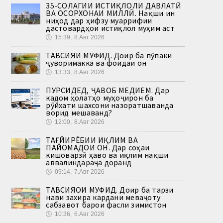
35-СОЛАГИИ ИСТИҚЛОЛИ ДАВЛАТӢ
ВА ОСОРХОНАИ МИЛЛӢ. Нақши ин
ниҳод дар ҳифзу муаррифии
дастовардҳои истиқлол муҳим аст
🕔
15:39, 8.Авг 2026
ТАВСИЯИ МУФИД. Доир ба пӯпаки
ҷуворимакка ва фоидаи он
🕔
13:33, 8.Авг 2026
ПУРСИДЕД, ҶАВОБ МЕДИҲЕМ. Дар
кадом ҳолатҳо муҳоҷирон ба
рӯйхати шахсони назоратшаванда
ворид мешаванд?
🕔
12:00, 8.Авг 2026
ТАҒЙИРЁБИИ ИҚЛИМ ВА
ПАЙОМАДҲОИ ОН. Дар соҳаи
кишоварзӣ ҳаво ва иқлим нақши
аввалиндараҷа доранд
🕔
09:14, 7.Авг 2026
ТАВСИЯҲОИ МУФИД. Доир ба тарзи
нави захира кардани меваҷоту
сабзавот барои фасли зимистон
🕔
10:36, 6.Авг 2026