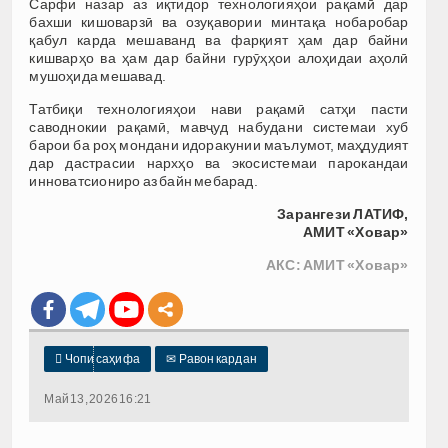
Сарфи назар аз иқтидор технологияҳои рақамӣ дар
бахши кишоварзӣ ва озуқавории минтақа нобаробар
қабул карда мешаванд ва фарқият ҳам дар байни
кишварҳо ва ҳам дар байни гурӯҳҳои алоҳидаи аҳолӣ
мушоҳида мешавад.
Татбиқи технологияҳои нави рақамӣ сатҳи пасти
саводнокии рақамӣ, мавҷуд набудани системаи хуб
барои ба роҳ мондани идоракунии маълумот, маҳдудият
дар дастрасии нархҳо ва экосистемаи парокандаи
инноватсиониро аз байн мебарад.
Зарангези ЛАТИФ,
АМИТ «Ховар»
АКС: АМИТ «Ховар»

Чопи саҳифа
✉
Равон кардан
Май 13, 2026 16:21