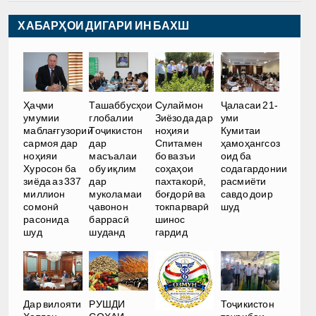
ХАБАРҲОИ ДИГАРИ ИН БАХШ
Ҳаҷми
Ташаббусҳои
Сулаймон
Ҷаласаи 21-
умумии
глобалии
Зиёзода дар
уми
маблағгузории
Тоҷикистон
ноҳияи
Кумитаи
сармоя дар
дар
Спитамен
ҳамоҳангсоз
ноҳияи
масъалаи
бо вазъи
оид ба
Хуросон ба
обу иқлим
соҳаҳои
содагардонии
зиёда аз 337
дар
пахтакорӣ,
расмиёти
миллион
муколамаи
боғдорӣ ва
савдо доир
сомонӣ
ҷавонон
токпарварӣ
шуд
расонида
баррасӣ
шинос
шуд
шуданд
гардид
РУШДИ
Дар вилояти
Тоҷикистон