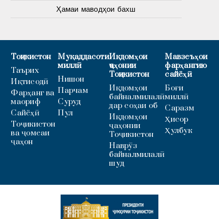
Ҳамаи маводҳои бахш
Тоҷикистон
Муқаддасоти
Иқдомҳои
Мавзеъҳои
миллӣ
ҷаҳонии
фарҳангию
Таърих
Тоҷикистон
сайёҳӣ
Нишон
Иқтисодӣ
Иқдомҳои
Боғи
Парчам
Фарҳанг ва
байналмилалӣ
миллӣ
маориф
Суруд
дар соҳаи об
Саразм
Сайёҳӣ
Пул
Иқдомҳои
Ҳисор
Тоҷикистон
ҷаҳонии
Ҳулбук
ва ҷомеаи
Тоҷикистон
ҷаҳон
Наврӯз
байналмилалӣ
шуд