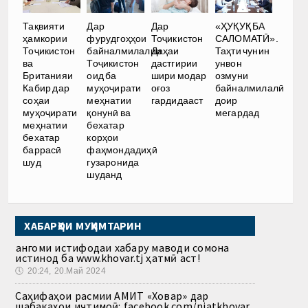
Тақвияти
Дар
Дар
«ҲУҚУҚ БА
ҳамкории
фурудгоҳҳои
Тоҷикистон
САЛОМАТӢ».
Тоҷикистон
байналмилалии
Даҳаи
Таҳти чунин
ва
Тоҷикистон
дастгирии
унвон
Британияи
оид ба
шири модар
озмуни
Кабир дар
муҳоҷирати
оғоз
байналмилалӣ
соҳаи
меҳнатии
гардидааст
доир
муҳоҷирати
қонунӣ ва
мегардад
меҳнатии
бехатар
бехатар
корҳои
баррасӣ
фаҳмондадиҳӣ
шуд
гузаронида
шуданд
ХАБАРҲОИ МУҲИМТАРИН
Ҳангоми истифодаи хабару маводи сомона
истинод ба www.khovar.tj ҳатмӣ аст!
🕔
20:24, 20.Май 2024
Саҳифаҳои расмии АМИТ «Ховар» дар
шабакаҳои иҷтимоӣ: facebook.com/niatkhovar,