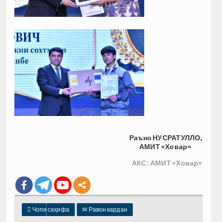
Раъно НУСРАТУЛЛО,
АМИТ «Ховар»
АКС: АМИТ «Ховар»

Чопи саҳифа
✉
Равон кардан