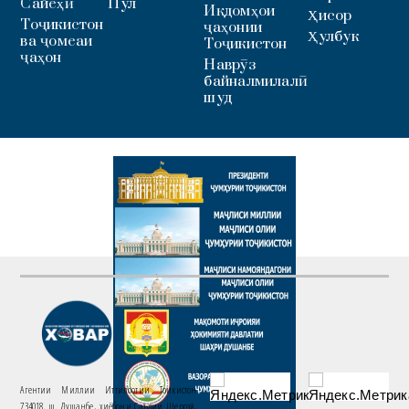
Сайёҳӣ
Пул
Иқдомҳои
Ҳисор
Тоҷикистон
ҷаҳонии
Ҳулбук
ва ҷомеаи
Тоҷикистон
ҷаҳон
Наврӯз
байналмилалӣ
шуд
Агентии Миллии Иттилоотии Тоҷикистон
734018. ш. Душанбе, хиёбони Саъдии Шерозӣ,