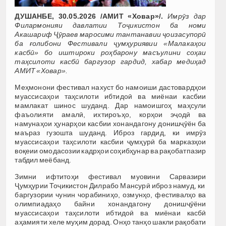
ДУШАНБЕ, 30.05.2026 /АМИТ «Ховар»/.
Имрӯз дар
Филармонияи давлатии Тоҷикистон ба номи
Акашариф Ҷӯраев маросими тантанавии ҷоизасупорӣ
ба ғолибони Фестивали ҷумҳуриявии «Малакаҳои
касбӣ» бо иштироки роҳбарону масъулини соҳаи
таҳсилоти касбӣ баргузор гардид, хабар медиҳад
АМИТ «Ховар».
Меҳмонони фестивал нахуст бо намоиши дастовардҳои
муассисаҳои таҳсилоти ибтидоӣ ва миёнаи касбии
мамлакат шинос шуданд. Дар намоишгоҳ маҳсули
фаъолияти амалӣ, ихтироъҳо, корҳои эҷодӣ ва
намунаҳои ҳунарҳои касбии хонандагону донишҷӯён ба
маъраз гузошта шуданд. Иброз гардид, ки имрӯз
муассисаҳои таҳсилоти касбии ҷумҳурӣ ба марказҳои
воқеии омодасозии кадрҳои соҳибҳунар ва рақобатпазир
табдил меёбанд.
Зимни ифтитоҳи фестивал муовини Сарвазири
Ҷумҳурии Тоҷикистон Дилрабо Мансурӣ иброз намуд, ки
баргузории чунин чорабиниҳо, озмунҳо, фестивалҳо ва
олимпиадаҳо байни хонандагону донишҷӯёни
муассисаҳои таҳсилоти ибтидоӣ ва миёнаи касбӣ
аҳамияти хеле муҳим дорад. Онҳо танҳо шакли рақобати