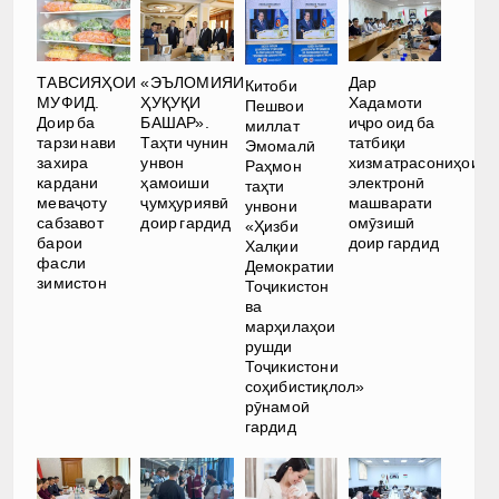
Дар
ТАВСИЯҲОИ
«ЭЪЛОМИЯИ
Китоби
Хадамоти
МУФИД.
ҲУҚУҚИ
Пешвои
иҷро оид ба
Доир ба
БАШАР».
миллат
татбиқи
тарзи нави
Таҳти чунин
Эмомалӣ
хизматрасониҳои
захира
унвон
Раҳмон
электронӣ
кардани
ҳамоиши
таҳти
машварати
меваҷоту
ҷумҳуриявӣ
унвони
омӯзишӣ
сабзавот
доир гардид
«Ҳизби
доир гардид
барои
Халқии
фасли
Демократии
зимистон
Тоҷикистон
ва
марҳилаҳои
рушди
Тоҷикистони
соҳибистиқлол»
рӯнамоӣ
гардид