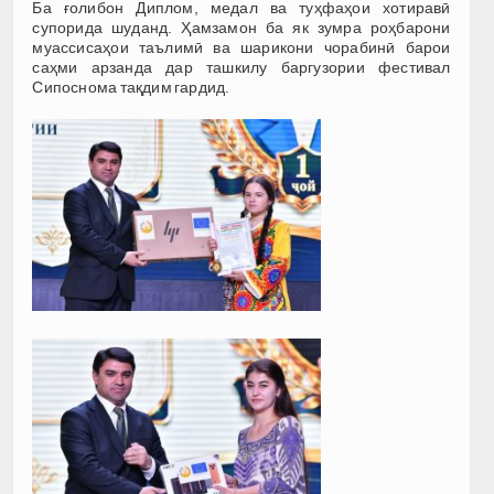
Ба ғолибон Диплом, медал ва туҳфаҳои хотиравӣ
супорида шуданд. Ҳамзамон ба як зумра роҳбарони
муассисаҳои таълимӣ ва шарикони чорабинӣ барои
саҳми арзанда дар ташкилу баргузории фестивал
Сипоснома тақдим гардид.