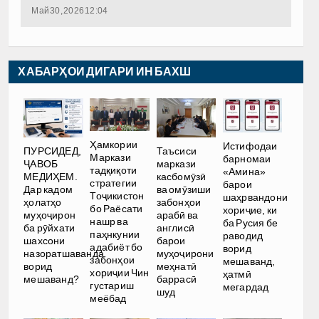
Май 30, 2026 12:04
ХАБАРҲОИ ДИГАРИ ИН БАХШ
Ҳамкории
Истифодаи
ПУРСИДЕД,
Таъсиси
Маркази
барномаи
ҶАВОБ
маркази
тадқиқоти
«Амина»
МЕДИҲЕМ.
касбомӯзӣ
стратегии
барои
Дар кадом
ва омӯзиши
Тоҷикистон
шаҳрвандони
ҳолатҳо
забонҳои
бо Раёсати
хориҷие, ки
муҳоҷирон
арабӣ ва
нашр ва
ба Русия бе
ба рӯйхати
англисӣ
паҳнкунии
раводид
шахсони
барои
адабиёт бо
ворид
назоратшаванда
муҳоҷирони
забонҳои
мешаванд,
ворид
меҳнатӣ
хориҷии Чин
ҳатмӣ
мешаванд?
баррасӣ
густариш
мегардад
шуд
меёбад