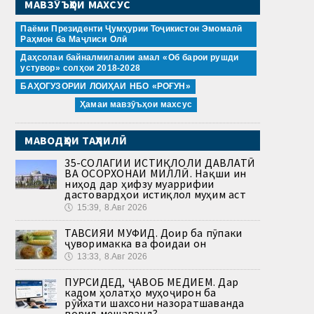
МАВЗӮЪҲОИ МАХСУС
Паёми Президенти Ҷумҳурии Тоҷикистон Эмомалӣ
Раҳмон ба Маҷлиси Олӣ
Даҳсолаи байналмилалии амал «Об барои рушди
устувор» солҳои 2018-2028
БАҲОГУЗОРИИ ЛОИҲАИ НБО «РОҒУН»
Ҳамаи мавзӯъҳои махсус
МАВОДҲОИ ТАҲЛИЛӢ
35-СОЛАГИИ ИСТИҚЛОЛИ ДАВЛАТӢ
ВА ОСОРХОНАИ МИЛЛӢ. Нақши ин
ниҳод дар ҳифзу муаррифии
дастовардҳои истиқлол муҳим аст
🕔
15:39, 8.Авг 2026
ТАВСИЯИ МУФИД. Доир ба пӯпаки
ҷуворимакка ва фоидаи он
🕔
13:33, 8.Авг 2026
ПУРСИДЕД, ҶАВОБ МЕДИҲЕМ. Дар
кадом ҳолатҳо муҳоҷирон ба
рӯйхати шахсони назоратшаванда
ворид мешаванд?