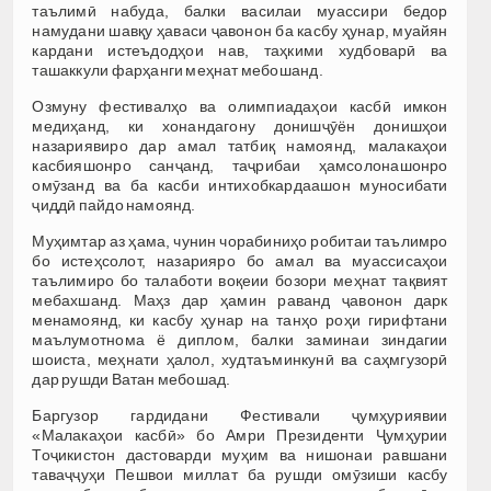
таълимӣ набуда, балки василаи муассири бедор
намудани шавқу ҳаваси ҷавонон ба касбу ҳунар, муайян
кардани истеъдодҳои нав, таҳкими худбоварӣ ва
ташаккули фарҳанги меҳнат мебошанд.
Озмуну фестивалҳо ва олимпиадаҳои касбӣ имкон
медиҳанд, ки хонандагону донишҷӯён донишҳои
назариявиро дар амал татбиқ намоянд, малакаҳои
касбияшонро санҷанд, таҷрибаи ҳамсолонашонро
омӯзанд ва ба касби интихобкардаашон муносибати
ҷиддӣ пайдо намоянд.
Муҳимтар аз ҳама, чунин чорабиниҳо робитаи таълимро
бо истеҳсолот, назарияро бо амал ва муассисаҳои
таълимиро бо талаботи воқеии бозори меҳнат тақвият
мебахшанд. Маҳз дар ҳамин раванд ҷавонон дарк
менамоянд, ки касбу ҳунар на танҳо роҳи гирифтани
маълумотнома ё диплом, балки заминаи зиндагии
шоиста, меҳнати ҳалол, худтаъминкунӣ ва саҳмгузорӣ
дар рушди Ватан мебошад.
Баргузор гардидани Фестивали ҷумҳуриявии
«Малакаҳои касбӣ» бо Амри Президенти Ҷумҳурии
Тоҷикистон дастоварди муҳим ва нишонаи равшани
таваҷҷуҳи Пешвои миллат ба рушди омӯзиши касбу