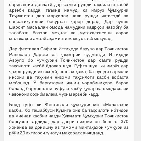
саривақтии давлатӣ дар самти рушди таҳсилоти касбӣ
арзёбӣ карда, таъкид намуд, ки имрӯз Ҷумҳурии
Тоҷикистон дар марҳилаи нави рушди иқтисодӣ ва
саноатикунонии босуръат қарор дорад. Дар чунин
шароит масъалаи омода намудани кадрҳои ҷавобгӯ ба
талаботи бозори меҳнат ва мутахассисони дорои
малакаҳои амалӣ аҳамияти махсус касб мекунад.
Дар фестивал Сафири Иттиҳоди Аврупо дар Тоҷикистон
Радослав Дарски аз ҳамкории судманди Иттиҳоди
Аврупо бо Ҷумҳурии Тоҷикистон дар самти рушди
таҳсилоти касбӣ ёдовар шуд. Гуфта шуд, ки имрӯз дар
ҷаҳон рушди иқтисодӣ, пеш аз ҳама, ба рушди сармояи
инсонӣ ва таҳкими низоми таҳсилоти касбӣ вобаста
мебошад. Ӯ баргузории чунин чорабиниҳоро барои
баланд бардоштани нуфузи касбу ҳунар ва омодасозии
ҷавонони соҳибмалака муҳим арзёбӣ кард.
Бояд гуфт, ки Фестивали ҷумҳуриявии «Малакаҳои
касбӣ» бо ташаббуси Кумита оид ба таҳсилоти ибтидоӣ
ва миёнаи касбии назди Ҳукумати Ҷумҳурии Тоҷикистон
баргузор гардида, дар даври ниҳоии он беш аз 370
хонанда ва донишҷӯ аз тамоми минтақаҳои ҷумҳурӣ аз
рӯйи 20 ихтисоси гуногун маҳорат санҷиданд.