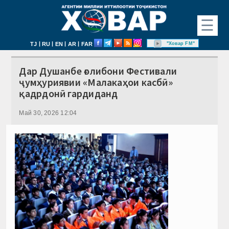
☰
|
|
|
|
"Ховар FM"
TJ
RU
EN
AR
FAR
Дар Душанбе ғолибони Фестивали
ҷумҳуриявии «Малакаҳои касбӣ»
қадрдонӣ гардиданд
Май 30, 2026 12:04