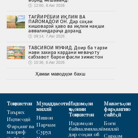
🕔
12:00, 8.Авг 2026
ТАҒЙИРЁБИИ ИҚЛИМ ВА
ПАЙОМАДҲОИ ОН. Дар соҳаи
кишоварзӣ ҳаво ва иқлим нақши
аввалиндараҷа доранд
🕔
09:14, 7.Авг 2026
ТАВСИЯҲОИ МУФИД. Доир ба тарзи
нави захира кардани меваҷоту
сабзавот барои фасли зимистон
🕔
10:36, 6.Авг 2026
Ҳамаи маводҳои бахш
Тоҷикистон
Муқаддасоти
Иқдомҳои
Мавзеъҳои
миллӣ
ҷаҳонии
фарҳангию
Таърих
Тоҷикистон
сайёҳӣ
Нишон
Иқтисодӣ
Иқдомҳои
Боғи
Парчам
Фарҳанг ва
байналмилалӣ
миллӣ
маориф
Суруд
дар соҳаи об
Саразм