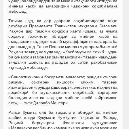
ҳунар, баланд бардоштани мақоми таҳсилоти ибтидоӣ ва
миёнаи касбӣ ва муаррифии ҷавонони соҳибмалака
мебошад.
Таъкид шуд, ки дар даврони соҳибистиқлолӣ таҳти
роҳбарии Президенти Тоҷикистон муҳтарам Эмомалӣ
Раҳмон дар тамоми соҳаҳои ҳаёти ҷомеа, аз ҷумла
соҳаҳои таҳсилоти ибтидоӣ ва миёнаи касбӣ ва
омодасозии кадрҳои миллӣ муваффақияти назаррас ба
даст омаданд. Тавре Пешвои миллат муҳтарам Эмомалӣ
Раҳмон таъкид намудаанд: «Касбомӯзӣ ва соҳиб шудан
ба ҳунарҳои замонавӣ омили муҳимми таъмин намудани
зиндагии шоиста ва расидан ба сатҳи рақобатнокии
иқтисодӣ мебошад».
«Саноатикунонии босуръати мамлакат, рушди иқтисоди
рақамӣ, сохтмони иншооти муҳим, тавсеаи
хизматрасонӣ, рушди кишоварзӣ, энергетика, нақлиёт ва
соҳибкорӣ бе мутахассисони соҳибкасб, коргарони
баландихтисос ва кадрҳои миёнаи касбӣ ғайриимкон
аст», — гуфт Дилрабо Мансурӣ.
Раиси Кумита оид ба таҳсилоти ибтидоӣ ва миёнаи
касбии назди Ҳукумати Ҷумҳурии Тоҷикистон Фарҳод
Раҳимӣ баргузории Фестивали ҷумҳуриявии
«Малакаҳои касбӣ»-ро ҳамчун яке аз иқдомҳои муҳим ва