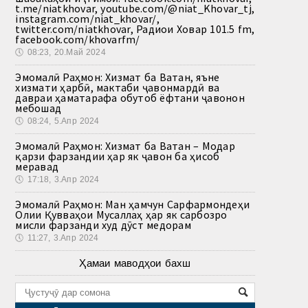
t.me/niatkhovar, youtube.com/@niat_Khovar_tj,
instagram.com/niat_khovar/,
twitter.com/niatkhovar, Радиои Ховар 101.5 fm,
facebook.com/khovarfm/
🕔
08:23, 20.Май 2024
Эмомалӣ Раҳмон: Хизмат ба Ватан, яъне
хизмати ҳарбӣ, мактаби ҷавонмардӣ ва
давраи ҳаматарафа обутоб ёфтани ҷавонон
мебошад
🕔
08:24, 5.Апр 2024
Эмомалӣ Раҳмон: Хизмат ба Ватан – Модар
қарзи фарзандии ҳар як ҷавон ба ҳисоб
меравад
🕔
17:18, 3.Апр 2024
Эмомалӣ Раҳмон: Ман ҳамчун Сарфармондеҳи
Олии Қувваҳои Мусаллаҳ ҳар як сарбозро
мисли фарзанди худ дӯст медорам
🕔
11:27, 3.Апр 2024
Ҳамаи маводҳои бахш