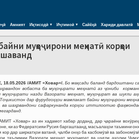
иҷӣ
Амният
Иқтисодӣ
Иҷтимоӣ
Сайёҳӣ
Хариди давлатӣ
байни муҳоҷирони меҳнатӣ корҳои
ешаванд
 18.05.2026 /АМИТ «Ховар»/.
Бо мақсади баланд бардоштани с
аҳрвандон вобаста ба муҳоҷирати меҳнатӣ аз ҷониби корман
 муҳоҷирати назди Вазорати меҳнат, муҳоҷират ва шуғли аҳ
 Тоҷикистон дар фурудгоҳҳои мамлакат байни муҳоҷирони меҳн
 ва шаҳрвандони сафаркунанда корҳои иттилоотию фаҳмонда
мегарданд.
АМИТ «Ховар» аз ин хадамот хабар доданд, дар ҷараёни вохӯриҳ
не, ки аз Федератсияи Русия баргаштаанд, масъалаҳои таъмини он
и кор дар ширкатҳои ватанӣ, ҷалби онҳо ба касбомӯзӣ ва забономӯз
ои таълимии Вазорати меҳнат, муҳоҷират ва шуғли аҳолии Ҷумҳ