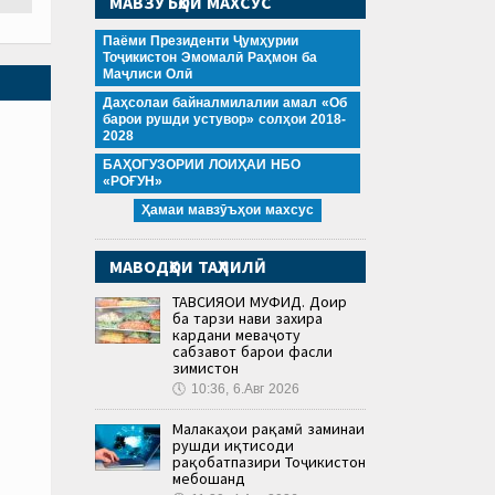
МАВЗӮЪҲОИ МАХСУС
Паёми Президенти Ҷумҳурии
Тоҷикистон Эмомалӣ Раҳмон ба
Маҷлиси Олӣ
Даҳсолаи байналмилалии амал «Об
барои рушди устувор» солҳои 2018-
2028
БАҲОГУЗОРИИ ЛОИҲАИ НБО
«РОҒУН»
Ҳамаи мавзӯъҳои махсус
МАВОДҲОИ ТАҲЛИЛӢ
ТАВСИЯҲОИ МУФИД. Доир
ба тарзи нави захира
кардани меваҷоту
сабзавот барои фасли
зимистон
🕔
10:36, 6.Авг 2026
Малакаҳои рақамӣ заминаи
рушди иқтисоди
рақобатпазири Тоҷикистон
мебошанд