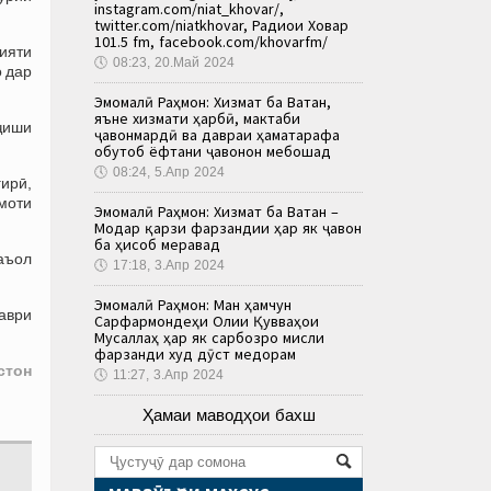
instagram.com/niat_khovar/,
twitter.com/niatkhovar, Радиои Ховар
101.5 fm, facebook.com/khovarfm/
дияти
🕔
08:23, 20.Май 2024
о дар
Эмомалӣ Раҳмон: Хизмат ба Ватан,
яъне хизмати ҳарбӣ, мактаби
ҷиши
ҷавонмардӣ ва давраи ҳаматарафа
обутоб ёфтани ҷавонон мебошад
🕔
08:24, 5.Апр 2024
гирӣ,
моти
Эмомалӣ Раҳмон: Хизмат ба Ватан –
Модар қарзи фарзандии ҳар як ҷавон
ба ҳисоб меравад
фаъол
🕔
17:18, 3.Апр 2024
Эмомалӣ Раҳмон: Ман ҳамчун
аври
Сарфармондеҳи Олии Қувваҳои
Мусаллаҳ ҳар як сарбозро мисли
фарзанди худ дӯст медорам
стон
🕔
11:27, 3.Апр 2024
Ҳамаи маводҳои бахш