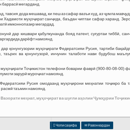
н баррасӣ мегарданд.
д, тавсия дода мешавад, ки пеш аз сафар вазъи худ, аз ҷумла мавҷу
ри Хадамоти муҳоҷират санҷида, баъдан чиптаи сафар харанд. Зер
латӣ имконнопазир мегардад.
нунӣ дар кишвари қабулкунанда бояд патент, суғуртаи тиббӣ, сан
рраргардида дарёфт намоянд.
 дар қонунгузории муҳоҷирати Федератсияи Русия, тартиби бақайд
ӣ, таърих ва қонунгузорӣ, инчунин талаботи нави будубош маълу
и муҳоҷирати Тоҷикистон телефони боварии фаврӣ (900-80-08-00) 
лумоти зарурӣ муроҷиат намоянд.
 Федератсияи Русия омодаанд муҳоҷирони меҳнатии тоҷикро ба т
ии расмӣ таъмин намоянд.
 Вазорати меҳнат, муҳоҷират ва шуғли аҳолии Ҷумҳурии Тоҷики

Чопи саҳифа
✉
Равон кардан