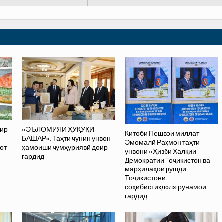
ир
«ЭЪЛОМИЯИ ҲУҚУҚИ
Китоби Пешвои миллат
БАШАР». Таҳти чунин унвон
Эмомалӣ Раҳмон таҳти
от
ҳамоиши ҷумҳуриявӣ доир
унвони «Ҳизби Халқии
гардид
Демократии Тоҷикистон ва
марҳилаҳои рушди
Тоҷикистони
соҳибистиқлол» рӯнамоӣ
гардид