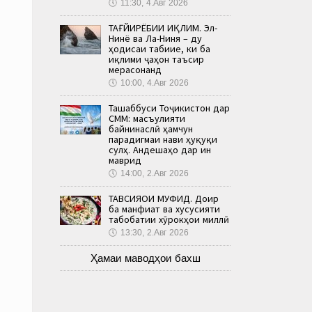
🕔
11:30, 4.Авг 2026
ТАҒЙИРЁБИИ ИҚЛИМ. Эл-
Нинё ва Ла-Ниня – ду
ҳодисаи табиие, ки ба
иқлими ҷаҳон таъсир
мерасонанд
🕔
10:00, 4.Авг 2026
Ташаббуси Тоҷикистон дар
СММ: масъулияти
байнинаслӣ ҳамчун
парадигмаи нави ҳуқуқи
сулҳ. Андешаҳо дар ин
маврид
🕔
14:00, 2.Авг 2026
ТАВСИЯҲОИ МУФИД. Доир
ба манфиат ва хусусияти
табобатии хӯрокҳои миллӣ
🕔
13:30, 2.Авг 2026
Ҳамаи маводҳои бахш