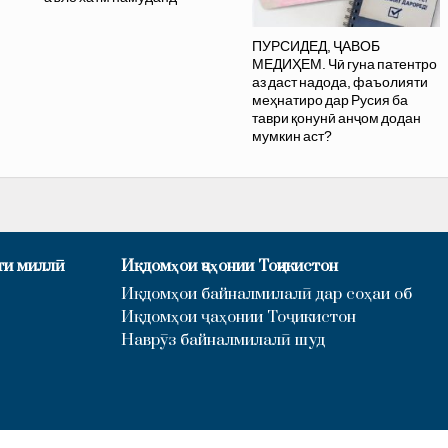
ПУРСИДЕД, ҶАВОБ
МЕДИҲЕМ. Чӣ гуна патентро
аз даст надода, фаъолияти
меҳнатиро дар Русия ба
таври қонунӣ анҷом додан
мумкин аст?
ти миллӣ
Иқдомҳои ҷаҳонии Тоҷикистон
Иқдомҳои байналмилалӣ дар соҳаи об
Иқдомҳои ҷаҳонии Тоҷикистон
Наврӯз байналмилалӣ шуд