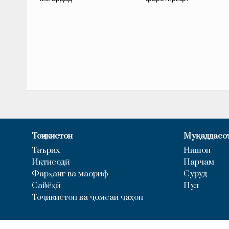
Тоҷикистон
Муқаддасо
Таърих
Нишон
Иқтисодӣ
Парчам
Фарҳанг ва маориф
Суруд
Сайёҳӣ
Пул
Тоҷикистон ва ҷомеаи ҷаҳон