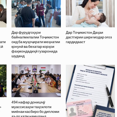
Дар фурудгоҳҳои
Дар Тоҷикистон Даҳаи
и
байналмилалии Тоҷикистон
дастгирии шири модар оғоз
рати
оид ба муҳоҷирати меҳнатии
гардидааст
сӣ
қонунӣ ва бехатар корҳои
фаҳмондадиҳӣ гузаронида
шуданд
494 нафар донишҷӯ
»
муассисаҳои таҳсилоти
миёнаи касбиро бо дипломи
аъло хатм намуданд