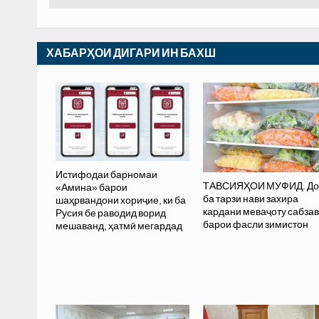
ХАБАРҲОИ ДИГАРИ ИН БАХШ
Истифодаи барномаи
ТАВСИЯҲОИ МУФИД. До
«Амина» барои
ба тарзи нави захира
шаҳрвандони хориҷие, ки ба
кардани меваҷоту сабзав
Русия бе раводид ворид
барои фасли зимистон
мешаванд, ҳатмӣ мегардад