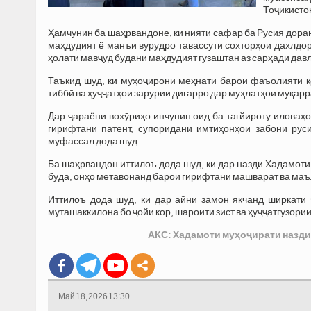
Тоҷикисто
Ҳамчунин ба шаҳрвандоне, ки нияти сафар ба Русия доран
маҳдудият ё манъи вурудро тавассути сохторҳои дахлдо
ҳолати мавҷуд будани маҳдудият гузаштан аз сарҳади дав
Таъкид шуд, ки муҳоҷирони меҳнатӣ барои фаъолияти қо
тиббӣ ва ҳуҷҷатҳои зарурии дигарро дар муҳлатҳои муқа
Дар ҷараёни вохӯриҳо инчунин оид ба тағйироту иловаҳо
гирифтани патент, супоридани имтиҳонҳои забони рус
муфассал дода шуд.
Ба шаҳрвандон иттилоъ дода шуд, ки дар назди Хадамот
буда, онҳо метавонанд барои гирифтани машварат ва маъ
Иттилоъ дода шуд, ки дар айни замон якчанд ширкати
муташаккилона бо ҷойи кор, шароити зист ва ҳуҷҷатгузор
АКС: Хадамоти муҳоҷирати назди
Май 18, 2026 13:30