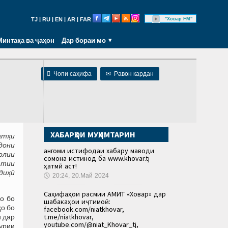
|
|
|
|
"Ховар FM"
TJ
RU
EN
AR
FAR
Минтақа ва ҷаҳон
Дар бораи мо

Чопи саҳифа
✉
Равон кардан
ХАБАРҲОИ МУҲИМТАРИН
атҳи
дони
Ҳангоми истифодаи хабару маводи
олии
сомона истинод ба www.khovar.tj
атии
ҳатмӣ аст!
диҳӣ
🕔
20:24, 20.Май 2024
Саҳифаҳои расмии АМИТ «Ховар» дар
о бо
шабакаҳои иҷтимоӣ:
ҳо бо
facebook.com/niatkhovar,
t.me/niatkhovar,
ӣ дар
youtube.com/@niat_Khovar_tj,
урии