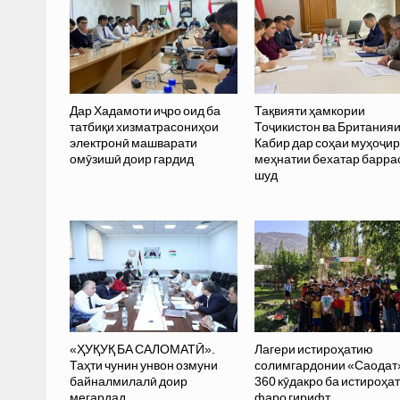
Дар Хадамоти иҷро оид ба
Тақвияти ҳамкории
татбиқи хизматрасониҳои
Тоҷикистон ва Британия
электронӣ машварати
Кабир дар соҳаи муҳоҷи
омӯзишӣ доир гардид
меҳнатии бехатар барра
шуд
«ҲУҚУҚ БА САЛОМАТӢ».
Лагери истироҳатию
Таҳти чунин унвон озмуни
солимгардонии «Саодат
байналмилалӣ доир
360 кӯдакро ба истироҳат
мегардад
фаро гирифт