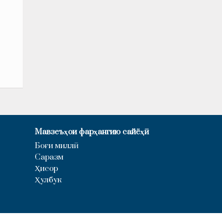
Мавзеъҳои фарҳангию сайёҳӣ
Боғи миллӣ
Саразм
Ҳисор
Ҳулбук