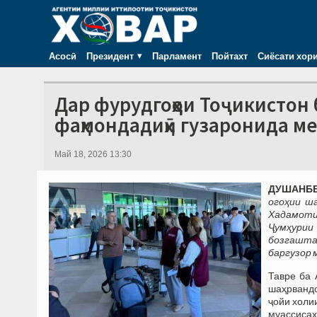
Асосӣ
Президент
Парламент
Пойтахт
Сиёсати хор
Дар фурудгоҳҳои Тоҷикистон 
фаҳмондадиҳӣ гузаронида м
Май 18, 2026 13:30
ДУШАНБЕ,
огоҳии ш
Хадамоти
Ҷумҳурии
бозгашта
баргузор 
Тавре ба 
шаҳрвандо
ҷойи холи
муассисаҳ