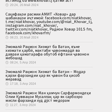
истинод ба www.khovar.tj ҳатмӣ аст!
🕔
20:24, 20.Май 2024
Саҳифаҳои расмии АМИТ «Ховар» дар
шабакаҳои иҷтимоӣ: facebook.com/niatkhovar,
t.me/niatkhovar, youtube.com/@niat_Khovar_tj,
instagram.com/niat_khovar/,
twitter.com/niatkhovar, Радиои Ховар 101.5 fm,
facebook.com/khovarfm/
🕔
08:23, 20.Май 2024
Эмомалӣ Раҳмон: Хизмат ба Ватан, яъне
хизмати ҳарбӣ, мактаби ҷавонмардӣ ва
давраи ҳаматарафа обутоб ёфтани ҷавонон
мебошад
🕔
08:24, 5.Апр 2024
Эмомалӣ Раҳмон: Хизмат ба Ватан – Модар
қарзи фарзандии ҳар як ҷавон ба ҳисоб
меравад
🕔
17:18, 3.Апр 2024
Эмомалӣ Раҳмон: Ман ҳамчун Сарфармондеҳи
Олии Қувваҳои Мусаллаҳ ҳар як сарбозро
мисли фарзанди худ дӯст медорам
🕔
11:27, 3.Апр 2024