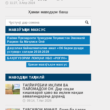
🕔
11:27, 3.Апр 2024
Ҳамаи маводҳои бахш
МАВЗӮЪҲОИ МАХСУС
Паёми Президенти Ҷумҳурии Тоҷикистон Эмомалӣ
Раҳмон ба Маҷлиси Олӣ
Даҳсолаи байналмилалии амал «Об барои рушди
устувор» солҳои 2018-2028
БАҲОГУЗОРИИ ЛОИҲАИ НБО «РОҒУН»
Ҳамаи мавзӯъҳои махсус
МАВОДҲОИ ТАҲЛИЛӢ
ТАҒЙИРЁБИИ ИҚЛИМ ВА
ПАЙОМАДҲОИ ОН. Дар соҳаи
кишоварзӣ ҳаво ва иқлим нақши
аввалиндараҷа доранд
🕔
09:14, 7.Авг 2026
ТАВСИЯҲОИ МУФИД. Доир ба тарзи