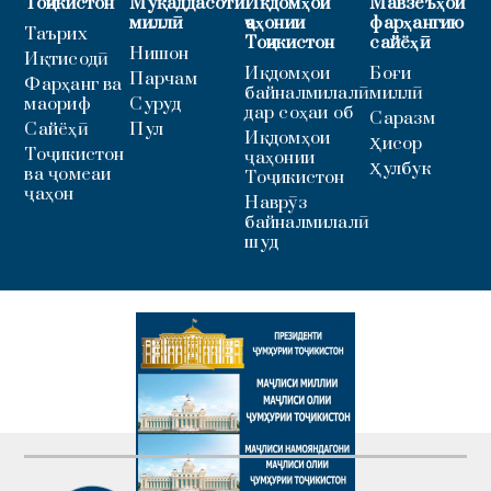
Тоҷикистон
Муқаддасоти
Иқдомҳои
Мавзеъҳои
миллӣ
ҷаҳонии
фарҳангию
Таърих
Тоҷикистон
сайёҳӣ
Нишон
Иқтисодӣ
Иқдомҳои
Боғи
Парчам
Фарҳанг ва
байналмилалӣ
миллӣ
маориф
Суруд
дар соҳаи об
Саразм
Сайёҳӣ
Пул
Иқдомҳои
Ҳисор
Тоҷикистон
ҷаҳонии
Ҳулбук
ва ҷомеаи
Тоҷикистон
ҷаҳон
Наврӯз
байналмилалӣ
шуд