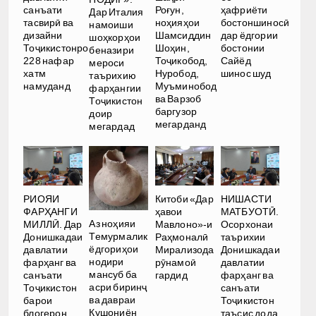
санъати
Роғун,
ҳафриёти
Дар Италия
тасвирӣ ва
ноҳияҳои
бостоншиносӣ
намоиши
дизайни
Шамсиддин
дар ёдгории
шоҳкорҳои
Тоҷикистонро
Шоҳин,
бостонии
беназири
228 нафар
Тоҷикобод,
Сайёд
мероси
хатм
Нуробод,
шинос шуд
таърихию
намуданд
Муъминобод
фарҳангии
ва Варзоб
Тоҷикистон
баргузор
доир
мегарданд
мегардад
РИОЯИ
Китоби «Дар
НИШАСТИ
ФАРҲАНГИ
ҳавои
МАТБУОТӢ.
Аз ноҳияи
МИЛЛӢ. Дар
Мавлоно»-и
Осорхонаи
Темурмалик
Донишкадаи
Раҳмоналӣ
таърихии
ёдгориҳои
давлатии
Мирализода
Донишкадаи
нодири
фарҳанг ва
рӯнамоӣ
давлатии
мансуб ба
санъати
гардид
фарҳанг ва
асри биринҷ
Тоҷикистон
санъати
ва давраи
барои
Тоҷикистон
Кушониён
блогерон
таъсис дода