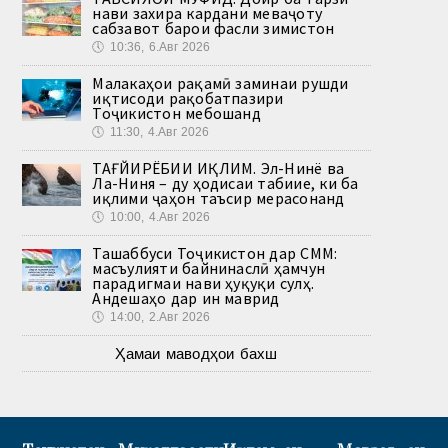
нави захира кардани меваҷоту
сабзавот барои фасли зимистон
🕔
10:36, 6.Авг 2026
Малакаҳои рақамӣ заминаи рушди
иқтисоди рақобатпазири
Тоҷикистон мебошанд
🕔
11:30, 4.Авг 2026
ТАҒЙИРЁБИИ ИҚЛИМ. Эл-Нинё ва
Ла-Ниня – ду ҳодисаи табиие, ки ба
иқлими ҷаҳон таъсир мерасонанд
🕔
10:00, 4.Авг 2026
Ташаббуси Тоҷикистон дар СММ:
масъулияти байнинаслӣ ҳамчун
парадигмаи нави ҳуқуқи сулҳ.
Андешаҳо дар ин маврид
🕔
14:00, 2.Авг 2026
Ҳамаи маводҳои бахш