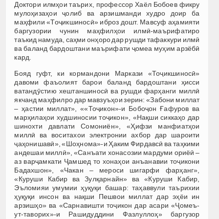
Доктори илмҳои таърих, профессор Хаёл Бобоев фикру
мулоҳизаҳои ҷолиб ва арзишманди худро доир ба
маҳфили «Тоҷикшиносӣ» иброз дошт. Мавсуф аҳамияти
баргузории чунин маҳфилҳои илмӣ-маърифатиро
таъкид намуда, саҳми онҳоро дар рушди тафаккури илмӣ
ва баланд бардоштани маърифати ҷомеа муҳим арзёбӣ
кард.
Бояд гуфт, ки кормандони Маркази «Тоҷикшиносӣ»
давоми фаъолият барои баланд бардоштани ҳисси
ватандӯстию хештаншиносӣ ва рушди фарҳанги миллӣ
якчанд маҳфилро дар мавзуъҳои зерин: «Забони миллат
– ҳастии миллат», ««Тоҷикон»-и Бобоҷон Ғафуров ва
марҳилаҳои худшиносии тоҷикон», «Нақши сиккаҳо дар
шинохти давлати Сомониён», «Ҳифзи манфиатҳои
миллӣ ва воситахои электронии ахбор дар шароити
ҷаҳонишавӣ», «Шоҳнома»-и Ҳаким Фирдавсӣ ва таҳкими
андешаи миллӣ», «Санъати хонасозии мардуми ориёӣ –
аз варҷамкати Ҷамшед то хонаҳои анъанавии тоҷикони
Бадахшон», «Чакан – мероси шигарфи фарҳанг»,
«Куруши Кабир ва Зулқарнайн» ва «Куруши Кабир,
Эъломияи умумии ҳуқуқи башар: таҳаввули таърихии
ҳуқуқи инсон ва нақши Пешвои миллат дар эҳёи ин
арзишҳо» ва «Сарнавишти тоҷикон дар асари «Ҷомеъ-
ут-таворих»-и Рашидуддини Фазлуллоҳ» баргузор