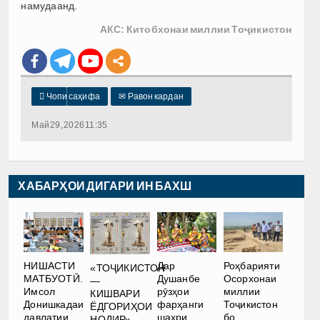
намудаанд.
АКС: Китобхонаи миллии Тоҷикистон

Чопи саҳифа
✉
Равон кардан
Май 29, 2026 11:35
ХАБАРҲОИ ДИГАРИ ИН БАХШ
НИШАСТИ
Дар
Роҳбарияти
«ТОҶИКИСТОН
МАТБУОТӢ.
Душанбе
Осорхонаи
—
Имсол
рӯзҳои
миллии
КИШВАРИ
Донишкадаи
фарҳанги
Тоҷикистон
ЁДГОРИҲОИ
давлатии
шаҳри
бо
НОДИР».