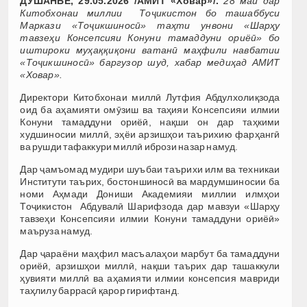
ДУШАНБЕ, 29.05.2026 /АМИТ «Ховар»/.
28 май дар
Китобхонаи миллии Тоҷикистон бо ташаббуси
Маркази «Тоҷикшиносӣ» таҳти унвони «Шарҳу
тавзеҳи Консепсияи Конуни тамаддуни ориёӣ» бо
иштироки муҳаққиқони ватанӣ маҳфили навбатии
«Тоҷикшиносӣ» баргузор шуд, хабар медиҳад АМИТ
«Ховар».
Директори Китобхонаи миллӣ Лутфия Абдулхолиқзода
оид ба аҳамияти омӯзиш ва таҳияи Консепсияи илмии
Конуни тамаддуни ориёӣ, нақши он дар таҳкими
худшиносии миллӣ, эҳёи арзишҳои таърихию фарҳангӣ
ва рушди тафаккури миллӣ ибрози назар намуд.
Дар ҷамъомад мудири шуъбаи таърихи илм ва техникаи
Институти таърих, бостоншиносӣ ва мардумшиносии ба
номи Аҳмади Дониши Академияи миллии илмҳои
Тоҷикистон Абдувалӣ Шарифзода дар мавзуи «Шарҳу
тавзеҳи Консепсияи илмии Конуни тамаддуни ориёӣ»
маъруза намуд.
Дар ҷараёни маҳфил масъалаҳои марбут ба тамаддуни
ориёӣ, арзишҳои миллӣ, нақши таърих дар ташаккули
ҳувияти миллӣ ва аҳамияти илмии консепсия мавриди
таҳлилу баррасӣ қарор гирифтанд.