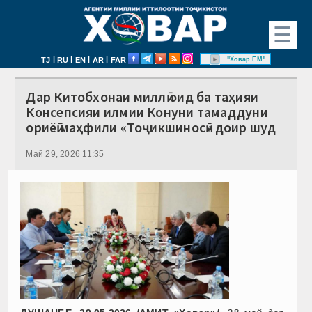
☰
|
|
|
|
"Ховар FM"
TJ
RU
EN
AR
FAR
Дар Китобхонаи миллӣ оид ба таҳияи
Консепсияи илмии Конуни тамаддуни
ориёӣ маҳфили «Тоҷикшиносӣ» доир шуд
Май 29, 2026 11:35