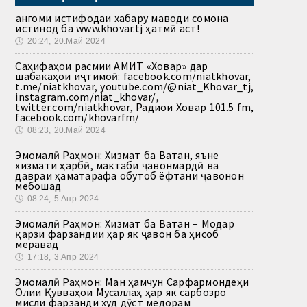
Ҳангоми истифодаи хабару маводи сомона
истинод ба www.khovar.tj ҳатмӣ аст!
🕔
20:24, 20.Май 2024
Саҳифаҳои расмии АМИТ «Ховар» дар
шабакаҳои иҷтимоӣ: facebook.com/niatkhovar,
t.me/niatkhovar, youtube.com/@niat_Khovar_tj,
instagram.com/niat_khovar/,
twitter.com/niatkhovar, Радиои Ховар 101.5 fm,
facebook.com/khovarfm/
🕔
08:23, 20.Май 2024
Эмомалӣ Раҳмон: Хизмат ба Ватан, яъне
хизмати ҳарбӣ, мактаби ҷавонмардӣ ва
давраи ҳаматарафа обутоб ёфтани ҷавонон
мебошад
🕔
08:24, 5.Апр 2024
Эмомалӣ Раҳмон: Хизмат ба Ватан – Модар
қарзи фарзандии ҳар як ҷавон ба ҳисоб
меравад
🕔
17:18, 3.Апр 2024
Эмомалӣ Раҳмон: Ман ҳамчун Сарфармондеҳи
Олии Қувваҳои Мусаллаҳ ҳар як сарбозро
мисли фарзанди худ дӯст медорам