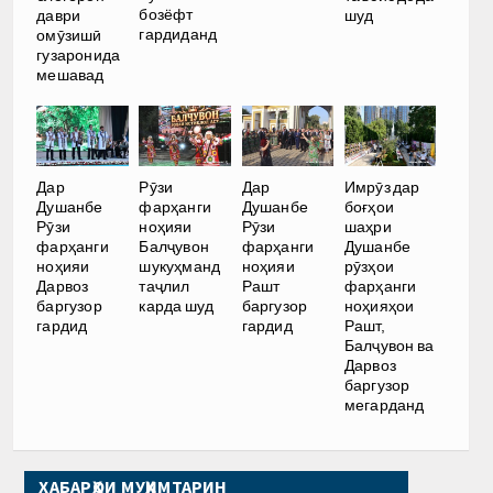
бозёфт
даври
шуд
гардиданд
омӯзишӣ
гузаронида
мешавад
Дар
Рӯзи
Дар
Имрӯз дар
Душанбе
фарҳанги
Душанбе
боғҳои
Рӯзи
ноҳияи
Рӯзи
шаҳри
фарҳанги
Балҷувон
фарҳанги
Душанбе
ноҳияи
шукуҳманд
ноҳияи
рӯзҳои
Дарвоз
таҷлил
Рашт
фарҳанги
баргузор
карда шуд
баргузор
ноҳияҳои
гардид
гардид
Рашт,
Балҷувон ва
Дарвоз
баргузор
мегарданд
ХАБАРҲОИ МУҲИМТАРИН