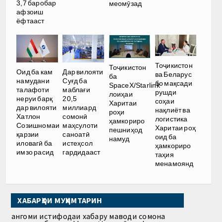
3,7 баробар
меомӯзад
афзоиш
ёфтааст
Тоҷикистон
Тоҷикистон
Оид ба кам
Дар вилояти
ва Беларус
ба
намудани
Суғд ба
бо мақсади
SpaceX/Starlink
талафоти
маблағи
рушди
лоиҳаи
неруи барқ
20,5
соҳаи
Харитаи
дар вилояти
миллиард
нақлиёт ва
роҳи
Хатлон
сомонӣ
логистика
ҳамкориро
Созишномаи
маҳсулоти
Харитаи роҳ
пешниҳод
қарзии
саноатӣ
оид ба
намуд
иловагӣ ба
истеҳсол
ҳамкориро
имзо расид
гардидааст
таҳия
менамоянд
ХАБАРҲОИ МУҲИМТАРИН
Ҳангоми истифодаи хабару маводи сомона