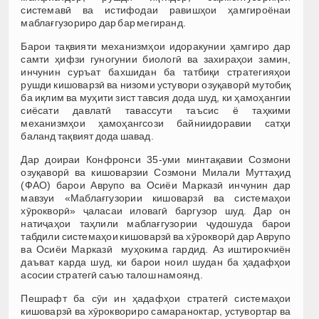
системавӣ ва истифодаи равишҳои ҳамгироёнаи
маблағгузориро дар бар мегиранд.
Барои тақвияти механизмҳои идоракунии ҳамгиро дар
самти ҳифзи гуногунии биологӣ ва захираҳои замин,
инчунин суръат бахшидан ба татбиқи стратегияҳои
рушди кишоварзӣ ва низоми устувори озуқаворӣ мутобиқ
ба иқлим ва муҳити зист тавсия дода шуд, ки ҳамоҳангии
сиёсати давлатӣ тавассути таъсис ё таҳкими
механизмҳои ҳамоҳангсози байниидоравии сатҳи
баланд тақвият дода шавад.
Дар доираи Конфронси 35-уми минтақавии Созмони
озуқаворӣ ва кишоварзии Созмони Милали Муттаҳид
(ФАО) барои Аврупо ва Осиёи Марказӣ инчунин дар
мавзуи «Маблағгузории кишоварзӣ ва системаҳои
хӯрокворӣ» ҷаласаи иловагӣ баргузор шуд. Дар он
натиҷаҳои таҳлили маблағгузории ҷудошуда барои
табдили системаҳои кишоварзӣ ва хӯрокворӣ дар Аврупо
ва Осиёи Марказӣ муҳокима гардид. Аз иштирокчиён
даъват карда шуд, ки барои ноил шудан ба ҳадафҳои
асосии стратегӣ саъю талош намоянд.
Пешрафт ба сӯи ин ҳадафҳои стратегӣ системаҳои
кишоварзӣ ва хӯроквориро самараноктар, устувортар ва