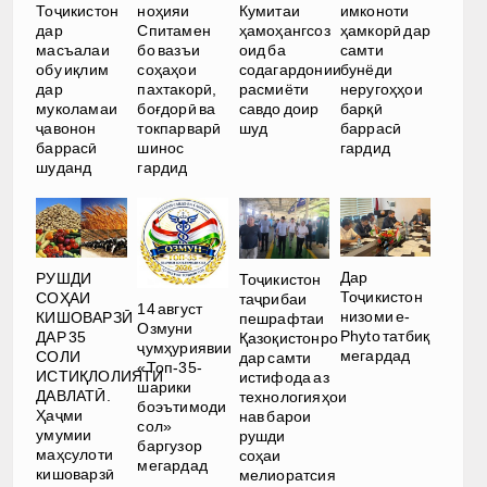
Тоҷикистон
ноҳияи
Кумитаи
имконоти
дар
Спитамен
ҳамоҳангсоз
ҳамкорӣ дар
масъалаи
бо вазъи
оид ба
самти
обу иқлим
соҳаҳои
содагардонии
бунёди
дар
пахтакорӣ,
расмиёти
неругоҳҳои
муколамаи
боғдорӣ ва
савдо доир
барқӣ
ҷавонон
токпарварӣ
шуд
баррасӣ
баррасӣ
шинос
гардид
шуданд
гардид
Дар
РУШДИ
Тоҷикистон
Тоҷикистон
СОҲАИ
таҷрибаи
14 август
низоми e-
КИШОВАРЗӢ
пешрафтаи
Озмуни
Phyto татбиқ
ДАР 35
Қазоқистонро
ҷумҳуриявии
мегардад
СОЛИ
дар самти
«Топ-35-
ИСТИҚЛОЛИЯТИ
истифода аз
шарики
ДАВЛАТӢ.
технологияҳои
боэътимоди
Ҳаҷми
нав барои
сол»
умумии
рушди
баргузор
маҳсулоти
соҳаи
мегардад
кишоварзӣ
мелиоратсия