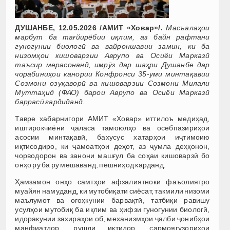
ДУШАНБЕ, 12.05.2026 /АМИТ «Ховар»/.
Масъалаҳои
марбут ба тағйирёбии иқлим, аз байн рафтани
гуногунии биологӣ ва вайроншавии замин, ки ба
низомҳои кишоварзии Аврупо ва Осиёи Марказӣ
таъсир мерасонанд, имрӯз дар шаҳри Душанбе дар
чорабиниҳои канории Конфронси 35-уми минтақавии
Созмони озуқаворӣ ва кишоварзии Созмони Милали
Муттаҳид (ФАО) барои Аврупо ва Осиёи Марказӣ
баррасӣ гардиданд.
Тавре хабарнигори АМИТ «Ховар» иттилоъ медиҳад,
иштирокчиёни ҷаласа тамоюлҳо ва осебпазириҳои
асосии минтақавӣ, бахусус хатарҳои иҷтимоию
иқтисодиро, ки ҷамоатҳои деҳот, аз ҷумла деҳқонон,
чорводорон ва занони машғул ба соҳаи кишоварзӣ бо
онҳо рӯ ба рӯ мешаванд, пешниҳод карданд.
Ҳамзамон онҳо самтҳои афзалиятноки фаъолиятро
муайян намуданд, ки мутобиқати сиёсат, такмили низоми
маълумот ва огоҳкунии барвақтӣ, татбиқи равишу
усулҳои мутобиқ ба иқлим ва ҳифзи гуногунии биологӣ,
идоракунии захираҳои об, механизмҳои ҷалби ҷонибҳои
манфиатдор, рушди иқтидор, сармоягузориҳои