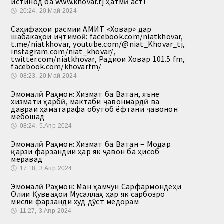
истинод ба www.khovar.tj ҳатмӣ аст!
🕔
20:24, 20.Май 2024
Саҳифаҳои расмии АМИТ «Ховар» дар
шабакаҳои иҷтимоӣ: facebook.com/niatkhovar,
t.me/niatkhovar, youtube.com/@niat_Khovar_tj,
instagram.com/niat_khovar/,
twitter.com/niatkhovar, Радиои Ховар 101.5 fm,
facebook.com/khovarfm/
🕔
08:23, 20.Май 2024
Эмомалӣ Раҳмон: Хизмат ба Ватан, яъне
хизмати ҳарбӣ, мактаби ҷавонмардӣ ва
давраи ҳаматарафа обутоб ёфтани ҷавонон
мебошад
🕔
08:24, 5.Апр 2024
Эмомалӣ Раҳмон: Хизмат ба Ватан – Модар
қарзи фарзандии ҳар як ҷавон ба ҳисоб
меравад
🕔
17:18, 3.Апр 2024
Эмомалӣ Раҳмон: Ман ҳамчун Сарфармондеҳи
Олии Қувваҳои Мусаллаҳ ҳар як сарбозро
мисли фарзанди худ дӯст медорам
🕔
11:27, 3.Апр 2024