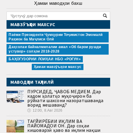
Ҳамаи маводҳои бахш
МАВЗӮЪҲОИ МАХСУС
Паёми Президенти Ҷумҳурии Тоҷикистон Эмомалӣ
Раҳмон ба Маҷлиси Олӣ
Даҳсолаи байналмилалии амал «Об барои рушди
устувор» солҳои 2018-2028
БАҲОГУЗОРИИ ЛОИҲАИ НБО «РОҒУН»
Ҳамаи мавзӯъҳои махсус
МАВОДҲОИ ТАҲЛИЛӢ
ПУРСИДЕД, ҶАВОБ МЕДИҲЕМ. Дар
кадом ҳолатҳо муҳоҷирон ба
рӯйхати шахсони назоратшаванда
ворид мешаванд?
🕔
12:00, 8.Авг 2026
ТАҒЙИРЁБИИ ИҚЛИМ ВА
ПАЙОМАДҲОИ ОН. Дар соҳаи
кишоварзӣ ҳаво ва иқлим нақши