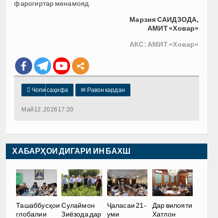
фарогиртар менамояд.
Марзия САИДЗОДА,
АМИТ «Ховар»
АКС: АМИТ «Ховар»

Чопи саҳифа
✉
Равон кардан
Май 12, 2026 17:20
ХАБАРҲОИ ДИГАРИ ИН БАХШ
Ташаббусҳои
Сулаймон
Ҷаласаи 21-
Дар вилояти
глобалии
Зиёзода дар
уми
Хатлон