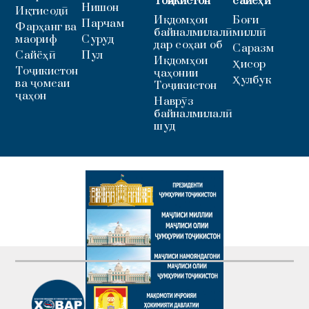
Тоҷикистон
сайёҳӣ
Нишон
Иқтисодӣ
Иқдомҳои
Боғи
Парчам
Фарҳанг ва
байналмилалӣ
миллӣ
маориф
Суруд
дар соҳаи об
Саразм
Сайёҳӣ
Пул
Иқдомҳои
Ҳисор
Тоҷикистон
ҷаҳонии
Ҳулбук
ва ҷомеаи
Тоҷикистон
ҷаҳон
Наврӯз
байналмилалӣ
шуд