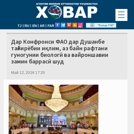
☰
|
|
|
|
"Ховар FM"
TJ
RU
EN
AR
FAR
Дар Конфронси ФАО дар Душанбе
тағйирёбии иқлим, аз байн рафтани
гуногунии биологӣ ва вайроншавии
замин баррасӣ шуд
Май 12, 2026 17:20