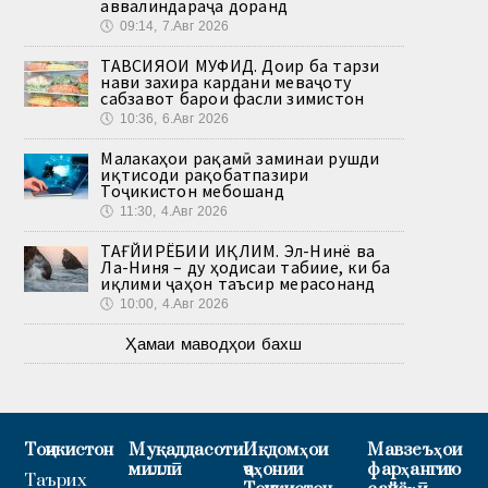
аввалиндараҷа доранд
🕔
09:14, 7.Авг 2026
ТАВСИЯҲОИ МУФИД. Доир ба тарзи
нави захира кардани меваҷоту
сабзавот барои фасли зимистон
🕔
10:36, 6.Авг 2026
Малакаҳои рақамӣ заминаи рушди
иқтисоди рақобатпазири
Тоҷикистон мебошанд
🕔
11:30, 4.Авг 2026
ТАҒЙИРЁБИИ ИҚЛИМ. Эл-Нинё ва
Ла-Ниня – ду ҳодисаи табиие, ки ба
иқлими ҷаҳон таъсир мерасонанд
🕔
10:00, 4.Авг 2026
Ҳамаи маводҳои бахш
Тоҷикистон
Муқаддасоти
Иқдомҳои
Мавзеъҳои
миллӣ
ҷаҳонии
фарҳангию
Таърих