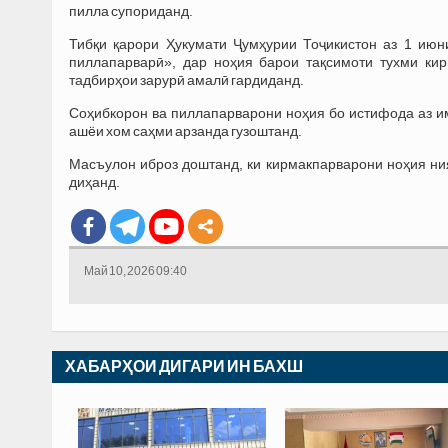
пилла супориданд.
Тибқи қарори Ҳукумати Ҷумҳурии Тоҷикистон аз 1 ию
пиллапарварӣ», дар ноҳия барои тақсимоти тухми кир
тадбирҳои зарурӣ амалӣ гардиданд.
Соҳибкорон ва пиллапарварони ноҳия бо истифода аз и
ашёи хом саҳми арзанда гузоштанд.
Масъулон иброз доштанд, ки кирмакпарварони ноҳия ни
диҳанд.
Май 10, 2026 09:40
ХАБАРҲОИ ДИГАРИ ИН БАХШ