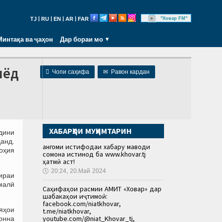
|
|
|
|
"Ховар FM"
TJ
RU
EN
AR
FAR
Минтақа ва ҷаҳон
Дар бораи мо
иёд

Чопи саҳифа
✉
Равон кардан
ХАБАРҲОИ МУҲИМТАРИН
дини
анд.
Ҳангоми истифодаи хабару маводи
оҳия
сомона истинод ба www.khovar.tj
ҳатмӣ аст!
🕔
20:24, 20.Май 2024
оираи
малӣ
Саҳифаҳои расмии АМИТ «Ховар» дар
шабакаҳои иҷтимоӣ:
facebook.com/niatkhovar,
ияҳои
t.me/niatkhovar,
youtube.com/@niat_Khovar_tj,
онна