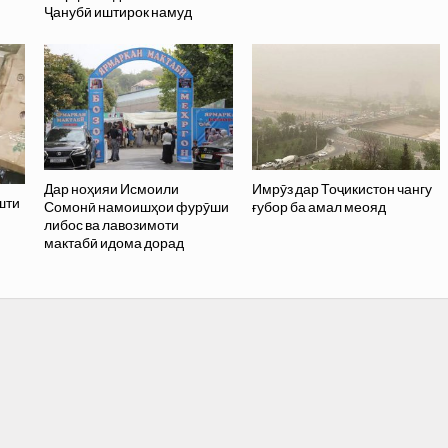
Ҷанубӣ иштирок намуд
Дар ноҳияи Исмоили
Имрӯз дар Тоҷикистон чангу
шти
Сомонӣ намоишҳои фурӯши
ғубор ба амал меояд
либос ва лавозимоти
мактабӣ идома дорад