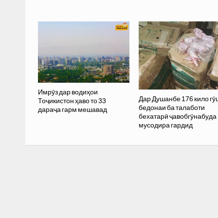
Имрӯз дар водиҳои
Дар Душанбе 176 кило гӯ
Тоҷикистон ҳаво то 33
бедонаи ба талаботи
дараҷа гарм мешавад
бехатарӣ ҷавобгӯнабуда
мусодира гардид