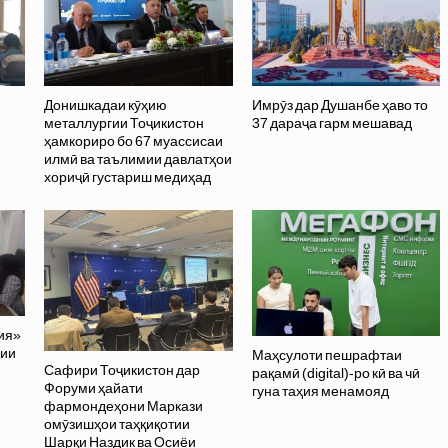
Донишкадаи кӯҳию
Имрӯз дар Душанбе ҳаво то
металлургии Тоҷикистон
37 дараҷа гарм мешавад
ҳамкориро бо 67 муассисаи
илмӣ ва таълимии давлатҳои
хориҷӣ густариш медиҳад
ия»
лии
Маҳсулоти пешрафтаи
Сафири Тоҷикистон дар
рақамӣ (digital)-ро кӣ ва чӣ
Форуми ҳайати
гуна таҳия менамояд
фармондеҳони Маркази
омӯзишҳои таҳқиқотии
Шарқи Наздик ва Осиёи