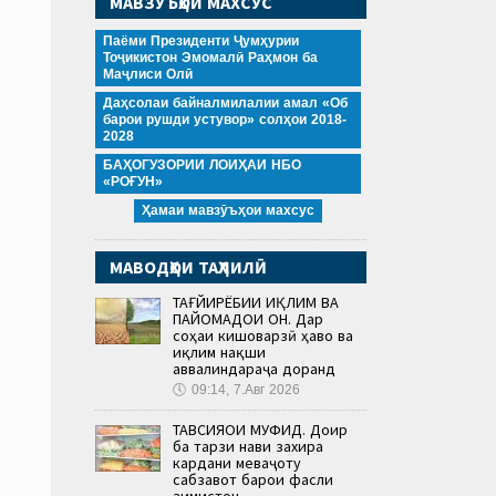
МАВЗӮЪҲОИ МАХСУС
Паёми Президенти Ҷумҳурии
Тоҷикистон Эмомалӣ Раҳмон ба
Маҷлиси Олӣ
Даҳсолаи байналмилалии амал «Об
барои рушди устувор» солҳои 2018-
2028
БАҲОГУЗОРИИ ЛОИҲАИ НБО
«РОҒУН»
Ҳамаи мавзӯъҳои махсус
МАВОДҲОИ ТАҲЛИЛӢ
ТАҒЙИРЁБИИ ИҚЛИМ ВА
ПАЙОМАДҲОИ ОН. Дар
соҳаи кишоварзӣ ҳаво ва
иқлим нақши
аввалиндараҷа доранд
🕔
09:14, 7.Авг 2026
ТАВСИЯҲОИ МУФИД. Доир
ба тарзи нави захира
кардани меваҷоту
сабзавот барои фасли
зимистон