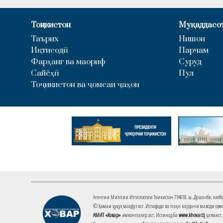
Тоҷикистон
Муқаддасо
Таърих
Нишон
Иқтисодӣ
Парчам
Фарҳанг ва маориф
Суруд
Сайёҳӣ
Пул
Тоҷикистон ва ҷомеаи ҷаҳон
Агентии Миллии Иттилоотии Тоҷикистон 734018. ш. Душанбе, хиёбони 
© Ҳамаи ҳуқуқ маҳфуз аст. Истифода ва паҳн кардани маводи сомо
АМИТ «Ховар»
имконпазир аст. Истинод ба
www.khovar.tj
ҳатмист.