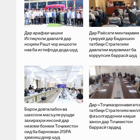
Дар арафаи ҷашни
Дар Раёсати минтақавии
Истиқлоли давлатӣ дар
гумрукӣ дар Бадахшон
ноҳияи Рашт чор иншооти
татбиқи Стратегияи
нав ба истифода дода шуд
давлатии муқовимат ба
коррупсия баррасӣ шуд
Дар «Тоҷикаэронавигатс
Барои довталабон ва
татбиқи Стратегияи мил
шахсони масъули рушди
фаъолгардонии нақши
захираҳои инсонӣ дар
занон дар Тоҷикистон
низоми бонкии Тоҷикистон
баррасӣ гардид
оид ба барномаи JISPA
ҳамоиш доир шуд