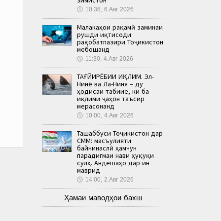
🕔
10:36, 6.Авг 2026
Малакаҳои рақамӣ заминаи
рушди иқтисоди
рақобатпазири Тоҷикистон
мебошанд
🕔
11:30, 4.Авг 2026
ТАҒЙИРЁБИИ ИҚЛИМ. Эл-
Нинё ва Ла-Ниня – ду
ҳодисаи табиие, ки ба
иқлими ҷаҳон таъсир
мерасонанд
🕔
10:00, 4.Авг 2026
Ташаббуси Тоҷикистон дар
СММ: масъулияти
байнинаслӣ ҳамчун
парадигмаи нави ҳуқуқи
сулҳ. Андешаҳо дар ин
маврид
🕔
14:00, 2.Авг 2026
Ҳамаи маводҳои бахш