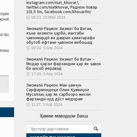
instagram.com/niat_khovar/,
twitter.com/niatkhovar, Радиои Ховар
101.5 fm, facebook.com/khovarfm/
оҳаи
🕔
08:23, 20.Май 2024
қонӣ
Эмомалӣ Раҳмон: Хизмат ба Ватан,
яъне хизмати ҳарбӣ, мактаби
ӣ бо
ҷавонмардӣ ва давраи ҳаматарафа
обутоб ёфтани ҷавонон мебошад
🕔
08:24, 5.Апр 2024
зоиш
Эмомалӣ Раҳмон: Хизмат ба Ватан –
Модар қарзи фарзандии ҳар як ҷавон
ба ҳисоб меравад
🕔
17:18, 3.Апр 2024
Эмомалӣ Раҳмон: Ман ҳамчун
Сарфармондеҳи Олии Қувваҳои
Мусаллаҳ ҳар як сарбозро мисли
фарзанди худ дӯст медорам
🕔
11:27, 3.Апр 2024
Ҳамаи маводҳои бахш