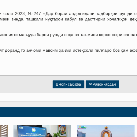
ни соли 2023, №247 «Дар бораи андешидани тадбирҳои рушди с
маки зинда, ташкили нуқтаҳои қабул ва дастгирии хоҷагиҳои деҳ
мконияти мавҷуда барои рушди соҳа ва таъмини корхонаҳои саноат
ят доранд то анҷоми мавсим ҳаҷми истеҳсоли пилларо боз ҳам аф

Чопи саҳифа
✉
Равон кардан