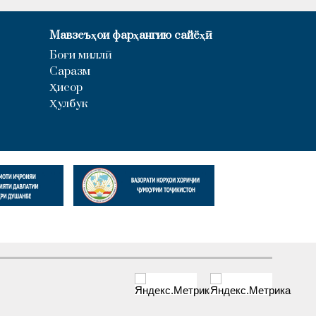
Мавзеъҳои фарҳангию сайёҳӣ
Боғи миллӣ
Саразм
Ҳисор
Ҳулбук