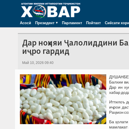
Асосӣ
Президент
Парламент
Пойтахт
Сиёсати хор
Дар ноҳияи Ҷалолиддини Ба
иҷро гардид
Май 10, 2026 09:40
ДУШАНБЕ,
Балхии ви
Дар ин ху
хабар дод
Иттилоъ д
иҷрои дас
Раҳмон со
Ба ҳолати
мамлакат 