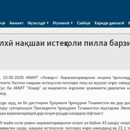
иҷӣ
Амният
Иқтисодӣ
Иҷтимоӣ
Сайёҳӣ
Хариди давлатӣ
лхӣ нақшаи истеҳсоли пилла барз
 10.05.2026 /АМИТ «Ховар»/. Кирмакпарварони ноҳияи Ҷалолид
лояти Хатлон нақшаи истеҳсоли пилларо пеш аз муҳлат иҷро намуд
сус ба АМИТ “Ховар” аз мақомоти иҷроияи ҳокимияти давлатии н
анд.
ода шуд, ки бо дастгирии Ҳукумати Ҷумҳурии Тоҷикистон ва дар д
туру супоришҳои Президенти Ҷумҳурии Тоҷикистон муҳтарам Эмо
ҳаи кирмакпарварӣ дар ноҳия рушди назаррас ёфтааст.
 9 майи соли равон кирмакпарварони ноҳия аз байни 43 шаҳру ноҳ
аввалин шуда, нақшаи истеҳсоли пилларо иҷро намуданд ва 22,1 т