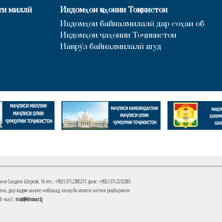
ти миллӣ
Иқдомҳои ҷаҳонии Тоҷикистон
Иқдомҳои байналмилалӣ дар соҳаи об
Иқдомҳои ҷаҳонии Тоҷикистон
Наврӯз байналмилалӣ шуд
Саъдии Шерозӣ, 16 тел.: +992 (37) 2385217, факс: +992 (37) 2232383
на, дар кадом шакле набошад, танҳо бо иҷозати хаттии роҳбарияти
 E-mail:
niat@khovar.tj