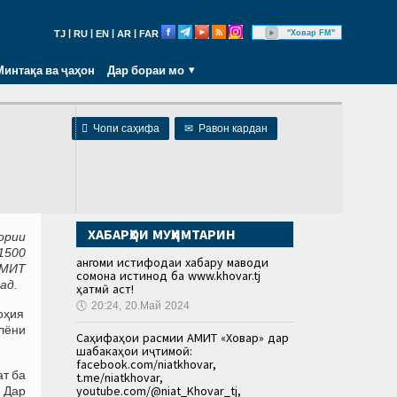
|
|
|
|
"Ховар FM"
TJ
RU
EN
AR
FAR
Минтақа ва ҷаҳон
Дар бораи мо

Чопи саҳифа
✉
Равон кардан
ХАБАРҲОИ МУҲИМТАРИН
ории
1500
Ҳангоми истифодаи хабару маводи
АМИТ
сомона истинод ба www.khovar.tj
ад.
ҳатмӣ аст!
🕔
20:24, 20.Май 2024
оҳия
алёни
Саҳифаҳои расмии АМИТ «Ховар» дар
шабакаҳои иҷтимоӣ:
facebook.com/niatkhovar,
ат ба
t.me/niatkhovar,
youtube.com/@niat_Khovar_tj,
 Дар