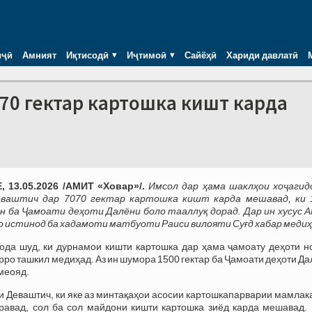
иҷӣ
Амният
Иқтисодӣ
Иҷтимоӣ
Сайёҳӣ
Хариди давлатӣ
70 гектар картошка кишт карда
 13.05.2026 /АМИТ «Ховар»/.
Имсол дар ҳама шаклҳои хоҷагид
еваштич дар 7070 гектар картошка кишт карда мешавад, ки 
н ба Ҷамоати деҳоти Далёни боло тааллуқ дорад.
Дар ин хусус 
о истинод ба хадамоти матбуоти Раиси вилояти Суғд хабар медиҳ
ода шуд, ки дурнамои кишти картошка дар ҳама ҷамоату деҳоти н
арро ташкил медиҳад. Аз ин шумора 1500 гектар ба Ҷамоати деҳоти Д
 меояд.
и Деваштич, ки яке аз минтақаҳои асосии картошкапарварии мамлак
авад, сол ба сол майдони кишти картошка зиёд карда мешавад.