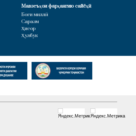
Мавзеъҳои фарҳангию сайёҳӣ
Боғи миллӣ
Саразм
Ҳисор
Ҳулбук