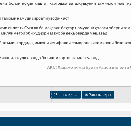
ёни болои ноҳия кишти картошка ва азхудкунии заминҳои нав и
 тамоми намуди зироат мувофиқ аст.
тии вилояти Суғд ва бо мақсади беҳтар намудани ҳолати обёрии за
 миллиметрӣ оби худҷорӣ аз кӯҳ ба деҳа оварда мешавад.
 об таъмин гардида, имкони истифодаи самараноки заминҳои бекорх
аминҳои азхудшаванда ба кишти картошка машғуланд.
АКС: Хадамоти матбуоти Раиси вилояти 

Чопи саҳифа
✉
Равон кардан