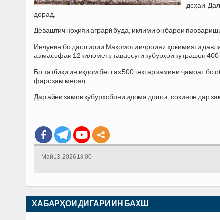
деҳаи Дал
дорад.
Деваштич ноҳияи аграрӣ буда, иқлими он барои парвариши
Инчунин бо дастгирии Мақомоти иҷроияи ҳокимияти давла
аз масофаи 12 километр тавассути қубурҳои қутрашон 400-
Бо татбиқи ин иқдом беш аз 500 гектар замини ҷамоат бо
фароҳам меояд.
Дар айни замон қубурхобонӣ идома дошта, сокинон дар з
Май 13, 2026 18:00
ХАБАРҲОИ ДИГАРИ ИН БАХШ