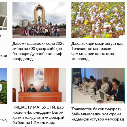
о
Давоми шаш моҳи соли 2026
Даҳаи охири моҳи август дар
зиёда аз 700 ҳазор сайёҳон
Тоҷикистон маъракаи
ба шаҳри Душанбе ташриф
ҷамъоварии пахта оғоз
оянд
овардаанд
мешавад
НИШАСТИ МАТБУОТӢ. Дар
Тоҷикистон ба сӯи тиҷорати
ноҳияи Ҷалолиддини Балхӣ
байналмилалии электронӣ
ҳаҷми маҳсулоти кишоварзӣ
қадамҳои устувор мегузорад
тчоҳ
ба беш аз 1,2 миллиард