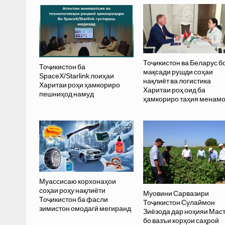
Тоҷикистон ва Беларус б
Тоҷикистон ба
мақсади рушди соҳаи
SpaceX/Starlink лоиҳаи
нақлиёт ва логистика
Харитаи роҳи ҳамкориро
Харитаи роҳ оид ба
пешниҳод намуд
ҳамкориро таҳия менам
Муассисаю корхонаҳои
соҳаи роҳу нақлиёти
Муовини Сарвазири
Тоҷикистон ба фасли
Тоҷикистон Сулаймон
зимистон омодагӣ мегиранд
Зиёзода дар ноҳияи Мас
бо вазъи корҳои саҳроӣ