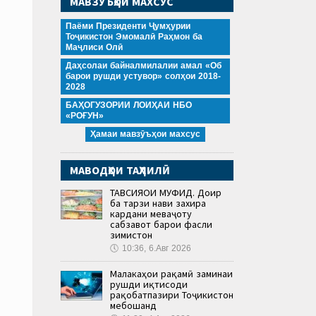
МАВЗӮЪҲОИ МАХСУС
Паёми Президенти Ҷумҳурии
Тоҷикистон Эмомалӣ Раҳмон ба
Маҷлиси Олӣ
Даҳсолаи байналмилалии амал «Об
барои рушди устувор» солҳои 2018-
2028
БАҲОГУЗОРИИ ЛОИҲАИ НБО
«РОҒУН»
Ҳамаи мавзӯъҳои махсус
МАВОДҲОИ ТАҲЛИЛӢ
ТАВСИЯҲОИ МУФИД. Доир
ба тарзи нави захира
кардани меваҷоту
сабзавот барои фасли
зимистон
🕔
10:36, 6.Авг 2026
Малакаҳои рақамӣ заминаи
рушди иқтисоди
рақобатпазири Тоҷикистон
мебошанд