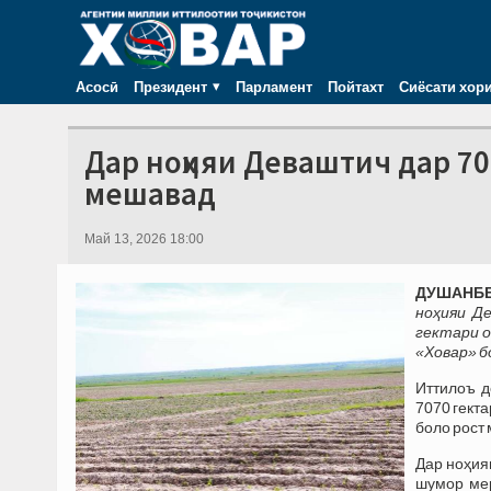
Асосӣ
Президент
Парламент
Пойтахт
Сиёсати хор
Дар ноҳияи Деваштич дар 70
мешавад
Май 13, 2026 18:00
ДУШАНБЕ,
ноҳияи Д
гектари о
«Ховар» б
Иттилоъ д
7070 гект
боло рост
Дар ноҳия
шумор мер