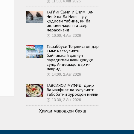
🕔
11:30, 4.Авг 2026
ТАҒЙИРЁБИИ ИҚЛИМ. Эл-
Нинё ва Ла-Ниня – ду
ҳодисаи табиие, ки ба
иқлими ҷаҳон таъсир
мерасонанд
🕔
10:00, 4.Авг 2026
Ташаббуси Тоҷикистон дар
СММ: масъулияти
байнинаслӣ ҳамчун
парадигмаи нави ҳуқуқи
сулҳ. Андешаҳо дар ин
маврид
🕔
14:00, 2.Авг 2026
ТАВСИЯҲОИ МУФИД. Доир
ба манфиат ва хусусияти
табобатии хӯрокҳои миллӣ
🕔
13:30, 2.Авг 2026
Ҳамаи маводҳои бахш