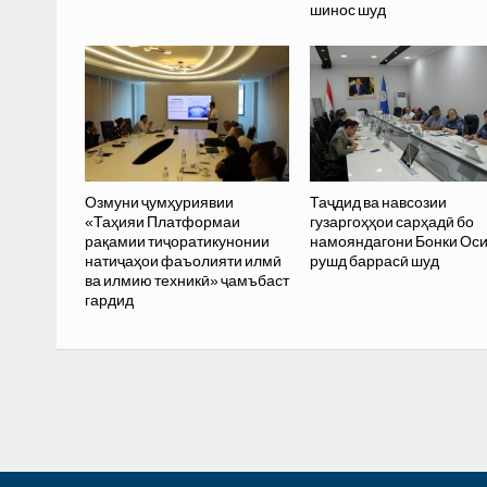
шинос шуд
Озмуни ҷумҳуриявии
Таҷдид ва навсозии
«Таҳияи Платформаи
гузаргоҳҳои сарҳадӣ бо
рақамии тиҷоратикунонии
намояндагони Бонки Ос
натиҷаҳои фаъолияти илмӣ
рушд баррасӣ шуд
ва илмию техникӣ» ҷамъбаст
гардид