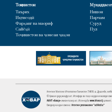
Тоҷикистон
Муқаддасо
Таърих
Нишон
Иқтисодӣ
Парчам
Фарҳанг ва маориф
Суруд
Сайёҳӣ
Пул
Тоҷикистон ва ҷомеаи ҷаҳон
Агентии Миллии Иттилоотии Тоҷикистон 734018. ш. Душанбе, хиёбони 
© Ҳамаи ҳуқуқ маҳфуз аст. Истифода ва паҳн кардани маводи сомо
АМИТ «Ховар»
имконпазир аст. Истинод ба
www.khovar.tj
ҳатмист.
Омодакунандаи сомона:
Агентии рекламавии "adMedia"