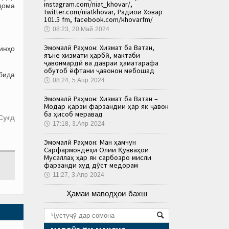
instagram.com/niat_khovar/,
дома
twitter.com/niatkhovar, Радиои Ховар
101.5 fm, facebook.com/khovarfm/
🕔
08:23, 20.Май 2024
Эмомалӣ Раҳмон: Хизмат ба Ватан,
минҳо
яъне хизмати ҳарбӣ, мактаби
ҷавонмардӣ ва давраи ҳаматарафа
обутоб ёфтани ҷавонон мебошад
обида
🕔
08:24, 5.Апр 2024
Эмомалӣ Раҳмон: Хизмат ба Ватан –
Модар қарзи фарзандии ҳар як ҷавон
ба ҳисоб меравад
Суғд
🕔
17:18, 3.Апр 2024
Эмомалӣ Раҳмон: Ман ҳамчун
Сарфармондеҳи Олии Қувваҳои
Мусаллаҳ ҳар як сарбозро мисли
фарзанди худ дӯст медорам
🕔
11:27, 3.Апр 2024
Ҳамаи маводҳои бахш