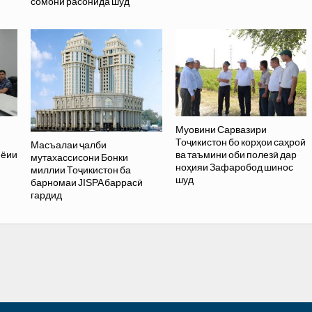
сомонӣ расонида шуд
Муовини Сарвазири
Тоҷикистон бо корҳои саҳроӣ
Масъалаи ҷалби
иёии
ва таъмини оби полезӣ дар
мутахассисони Бонки
ноҳияи Зафаробод шинос
миллии Тоҷикистон ба
шуд
барномаи JISPA баррасӣ
гардид