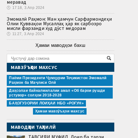
меравад
🕔
17:18, 3.Апр 2024
Эмомалӣ Раҳмон: Ман ҳамчун Сарфармондеҳи
Олии Қувваҳои Мусаллаҳ ҳар як сарбозро
мисли фарзанди худ дӯст медорам
🕔
11:27, 3.Апр 2024
Ҳамаи маводҳои бахш
МАВЗӮЪҲОИ МАХСУС
Паёми Президенти Ҷумҳурии Тоҷикистон Эмомалӣ
Раҳмон ба Маҷлиси Олӣ
Даҳсолаи байналмилалии амал «Об барои рушди
устувор» солҳои 2018-2028
БАҲОГУЗОРИИ ЛОИҲАИ НБО «РОҒУН»
Ҳамаи мавзӯъҳои махсус
МАВОДҲОИ ТАҲЛИЛӢ
ТАВСИЯИ МУФИД. Доир ба тарзи