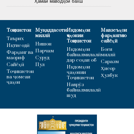
Ҳамаи маводҳои бахш
Тоҷикистон
Муқаддасоти
Иқдомҳои
Мавзеъҳои
миллӣ
ҷаҳонии
фарҳангию
Таърих
Тоҷикистон
сайёҳӣ
Нишон
Иқтисодӣ
Иқдомҳои
Боғи
Парчам
Фарҳанг ва
байналмилалӣ
миллӣ
маориф
Суруд
дар соҳаи об
Саразм
Сайёҳӣ
Пул
Иқдомҳои
Ҳисор
Тоҷикистон
ҷаҳонии
Ҳулбук
ва ҷомеаи
Тоҷикистон
ҷаҳон
Наврӯз
байналмилалӣ
шуд