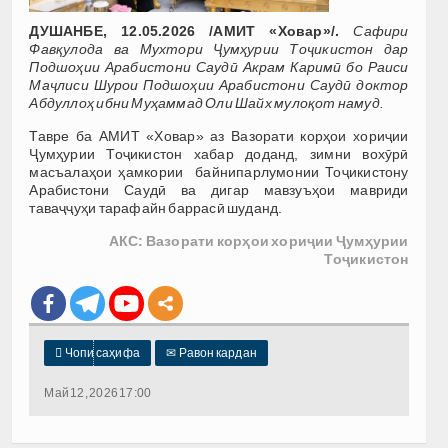
ДУШАНБЕ, 12.05.2026 /АМИТ «Ховар»/.
Сафири
Фавқулода ва Мухтори Ҷумҳурии Тоҷикистон дар
Подшоҳии Арабистони Саудӣ Акрам Каримӣ бо Раиси
Маҷлиси Шурои Подшоҳии Арабистони Саудӣ доктор
Абдуллоҳ ибни Муҳаммад Оли Шайх мулоқот намуд.
Тавре ба АМИТ «Ховар» аз Вазорати корҳои хориҷии
Ҷумҳурии Тоҷикистон хабар доданд, зимни вохӯрӣ
масъалаҳои ҳамкории байнипарлумонии Тоҷикистону
Арабистони Саудӣ ва дигар мавзуъҳои мавриди
таваҷҷуҳи тарафайн баррасӣ шуданд.
АКС: Вазорати корҳои хориҷии Ҷумҳурии
Тоҷикистон

Чопи саҳифа
✉
Равон кардан
Май 12, 2026 17:00