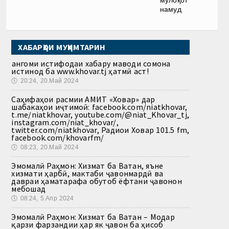
мулоқот
намуд
ХАБАРҲОИ МУҲИМТАРИН
Ҳангоми истифодаи хабару маводи сомона
истинод ба www.khovar.tj ҳатмӣ аст!
🕔
20:24, 20.Май 2024
Саҳифаҳои расмии АМИТ «Ховар» дар
шабакаҳои иҷтимоӣ: facebook.com/niatkhovar,
t.me/niatkhovar, youtube.com/@niat_Khovar_tj,
instagram.com/niat_khovar/,
twitter.com/niatkhovar, Радиои Ховар 101.5 fm,
facebook.com/khovarfm/
🕔
08:23, 20.Май 2024
Эмомалӣ Раҳмон: Хизмат ба Ватан, яъне
хизмати ҳарбӣ, мактаби ҷавонмардӣ ва
давраи ҳаматарафа обутоб ёфтани ҷавонон
мебошад
🕔
08:24, 5.Апр 2024
Эмомалӣ Раҳмон: Хизмат ба Ватан – Модар
қарзи фарзандии ҳар як ҷавон ба ҳисоб