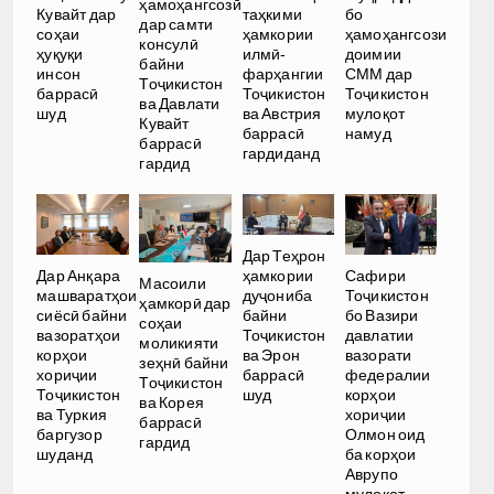
ҳамоҳангсозӣ
Кувайт дар
таҳкими
бо
дар самти
соҳаи
ҳамкории
ҳамоҳангсози
консулӣ
ҳуқуқи
илмӣ-
доимии
байни
инсон
фарҳангии
СММ дар
Тоҷикистон
баррасӣ
Тоҷикистон
Тоҷикистон
ва Давлати
шуд
ва Австрия
мулоқот
Кувайт
баррасӣ
намуд
баррасӣ
гардиданд
гардид
Дар Теҳрон
ҳамкории
Дар Анқара
Сафири
Масоили
дуҷониба
машваратҳои
Тоҷикистон
ҳамкорӣ дар
байни
сиёсӣ байни
бо Вазири
соҳаи
Тоҷикистон
вазоратҳои
давлатии
моликияти
ва Эрон
корҳои
вазорати
зеҳнӣ байни
баррасӣ
хориҷии
федералии
Тоҷикистон
шуд
Тоҷикистон
корҳои
ва Корея
ва Туркия
хориҷии
баррасӣ
баргузор
Олмон оид
гардид
шуданд
ба корҳои
Аврупо