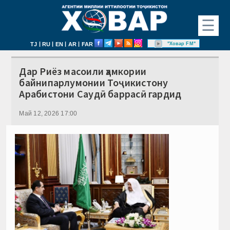
☰
|
|
|
|
"Ховар FM"
TJ
RU
EN
AR
FAR
Дар Риёз масоили ҳамкории
байнипарлумонии Тоҷикистону
Арабистони Саудӣ баррасӣ гардид
Май 12, 2026 17:00