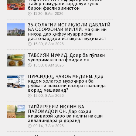
тайёр намудани зардолуи хушк
барои фасли зимистон
🕔
11:20, 9.Авг 2026
35-СОЛАГИИ ИСТИҚЛОЛИ ДАВЛАТӢ
ВА ОСОРХОНАИ МИЛЛӢ. Нақши ин
ниҳод дар ҳифзу муаррифии
дастовардҳои истиқлол муҳим аст
🕔
15:39, 8.Авг 2026
ТАВСИЯИ МУФИД. Доир ба пӯпаки
ҷуворимакка ва фоидаи он
🕔
13:33, 8.Авг 2026
ПУРСИДЕД, ҶАВОБ МЕДИҲЕМ. Дар
кадом ҳолатҳо муҳоҷирон ба
рӯйхати шахсони назоратшаванда
ворид мешаванд?
🕔
12:00, 8.Авг 2026
ТАҒЙИРЁБИИ ИҚЛИМ ВА
ПАЙОМАДҲОИ ОН. Дар соҳаи
кишоварзӣ ҳаво ва иқлим нақши
аввалиндараҷа доранд
🕔
09:14, 7.Авг 2026