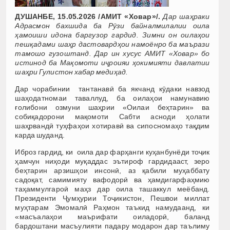
ДУШАНБЕ, 15.05.2026 /АМИТ «Ховар»/.
Дар шаҳраки
Адрасмон бахшида ба Рӯзи байналмилалии оила
ҳамоиши идона баргузор гардид. Зимни он оилаҳои
пешқадами шаҳр дастовардҳои намоёнро ба маърази
тамошо гузоштанд. Дар ин хусус АМИТ «Ховар» бо
истинод ба Мақомоти иҷроияи ҳокимияти давлатии
шаҳри Гулистон хабар медиҳад.
Дар чорабинии тантанавӣ ба якчанд кӯдаки навзод
шаҳодатномаи таваллуд, ба оилаҳои намунавию
ғолибони озмуни шаҳрии «Оилаи беҳтарин» ва
собиқадорони мақомоти Сабти асноди ҳолати
шаҳрвандӣ туҳфаҳои хотиравӣ ва сипосномаҳо тақдим
карда шуданд.
Иброз гардид, ки оила дар фарҳанги куҳанбунёди тоҷик
ҳамчун ниҳоди муқаддас эътироф гардидааст, зеро
беҳтарин арзишҳои инсонӣ, аз қабили муҳаббату
садоқат, самимияту вафодорӣ ва ҳамдигарфаҳмию
таҳаммулгароӣ маҳз дар оила ташаккул меёбанд.
Президенти Ҷумҳурии Тоҷикистон, Пешвои миллат
муҳтарам Эмомалӣ Раҳмон таъкид намудаанд, ки
«масъалаҳои маърифати оиладорӣ, баланд
бардоштани масъулияти падару модарон дар таълиму