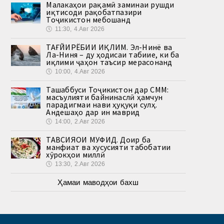
Малакаҳои рақамӣ заминаи рушди
иқтисоди рақобатпазири
Тоҷикистон мебошанд
🕔
11:30, 4.Авг 2026
ТАҒЙИРЁБИИ ИҚЛИМ. Эл-Нинё ва
Ла-Ниня – ду ҳодисаи табиие, ки ба
иқлими ҷаҳон таъсир мерасонанд
🕔
10:00, 4.Авг 2026
Ташаббуси Тоҷикистон дар СММ:
масъулияти байнинаслӣ ҳамчун
парадигмаи нави ҳуқуқи сулҳ.
Андешаҳо дар ин маврид
🕔
14:00, 2.Авг 2026
ТАВСИЯҲОИ МУФИД. Доир ба
манфиат ва хусусияти табобатии
хӯрокҳои миллӣ
🕔
13:30, 2.Авг 2026
Ҳамаи маводҳои бахш