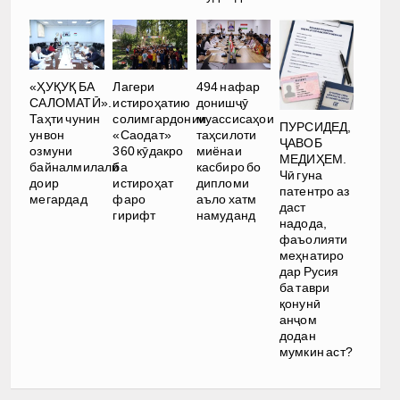
«ҲУҚУҚ БА
Лагери
494 нафар
САЛОМАТӢ».
истироҳатию
донишҷӯ
Таҳти чунин
солимгардонии
муассисаҳои
ПУРСИДЕД,
унвон
«Саодат»
таҳсилоти
ҶАВОБ
озмуни
360 кӯдакро
миёнаи
МЕДИҲЕМ.
байналмилалӣ
ба
касбиро бо
Чӣ гуна
доир
истироҳат
дипломи
патентро аз
мегардад
фаро
аъло хатм
даст
гирифт
намуданд
надода,
фаъолияти
меҳнатиро
дар Русия
ба таври
қонунӣ
анҷом
додан
мумкин аст?