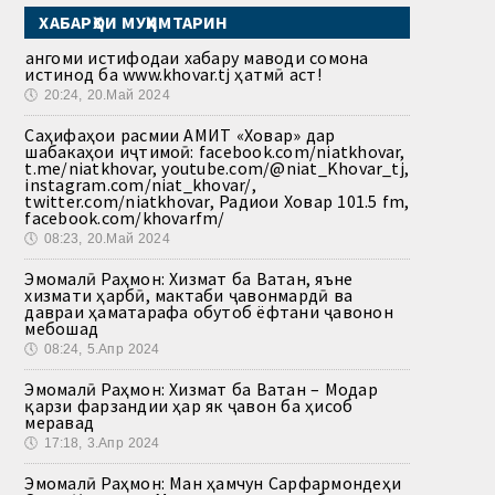
ХАБАРҲОИ МУҲИМТАРИН
Ҳангоми истифодаи хабару маводи сомона
истинод ба www.khovar.tj ҳатмӣ аст!
🕔
20:24, 20.Май 2024
Саҳифаҳои расмии АМИТ «Ховар» дар
шабакаҳои иҷтимоӣ: facebook.com/niatkhovar,
t.me/niatkhovar, youtube.com/@niat_Khovar_tj,
instagram.com/niat_khovar/,
twitter.com/niatkhovar, Радиои Ховар 101.5 fm,
facebook.com/khovarfm/
🕔
08:23, 20.Май 2024
Эмомалӣ Раҳмон: Хизмат ба Ватан, яъне
хизмати ҳарбӣ, мактаби ҷавонмардӣ ва
давраи ҳаматарафа обутоб ёфтани ҷавонон
мебошад
🕔
08:24, 5.Апр 2024
Эмомалӣ Раҳмон: Хизмат ба Ватан – Модар
қарзи фарзандии ҳар як ҷавон ба ҳисоб
меравад
🕔
17:18, 3.Апр 2024
Эмомалӣ Раҳмон: Ман ҳамчун Сарфармондеҳи