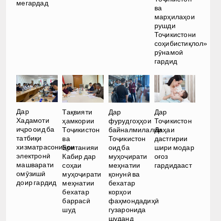
мегардад
ва
марҳилаҳои
рушди
Тоҷикистони
соҳибистиқлол»
рӯнамоӣ
гардид
Дар
Тақвияти
Дар
Дар
Хадамоти
ҳамкории
фурудгоҳҳои
Тоҷикистон
иҷро оид ба
Тоҷикистон
байналмилалии
Даҳаи
татбиқи
ва
Тоҷикистон
дастгирии
хизматрасониҳои
Британияи
оид ба
шири модар
электронӣ
Кабир дар
муҳоҷирати
оғоз
машварати
соҳаи
меҳнатии
гардидааст
омӯзишӣ
муҳоҷирати
қонунӣ ва
доир гардид
меҳнатии
бехатар
бехатар
корҳои
баррасӣ
фаҳмондадиҳӣ
шуд
гузаронида
шуданд