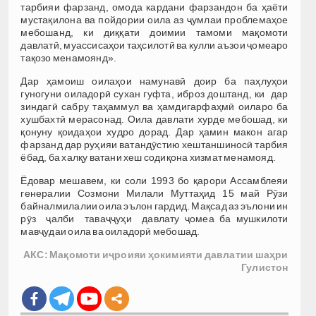
тарбияи фарзанд, омода кардани фарзандон ба ҳаёти
мустақилона ва пойдории оила аз ҷумлаи проблемаҳое
мебошанд, ки диққати доимии тамоми мақомоти
давлатӣ, муассисаҳои таҳсилотӣ ва кулли аъзои ҷомеаро
тақозо менамоянд».
Дар ҳамоиш оилаҳои намунавӣ доир ба паҳлуҳои
гуногуни оиладорӣ сухан гуфта, иброз доштанд, ки дар
зиндагӣ сабру таҳаммул ва ҳамдигарфаҳмӣ оиларо ба
хушбахтӣ мерасонад. Оила давлати хурде мебошад, ки
қонуну қоидаҳои худро дорад. Дар ҳамин макон агар
фарзанд дар руҳияи ватандӯстию хештаншиносӣ тарбия
ёбад, ба халқу ватани хеш содиқона хизмат менамояд.
Ёдовар мешавем, ки соли 1993 бо қарори Ассамблеяи
генералии Созмони Милали Муттаҳид 15 май Рӯзи
байналмилалии оила эълон гардид. Мақсад аз эълони ин
рӯз ҷалби таваҷҷуҳи давлату ҷомеа ба мушкилоти
мавҷудаи оила ва оиладорӣ мебошад.
АКС: Мақомоти иҷроияи ҳокимияти давлатии шаҳри
Гулистон