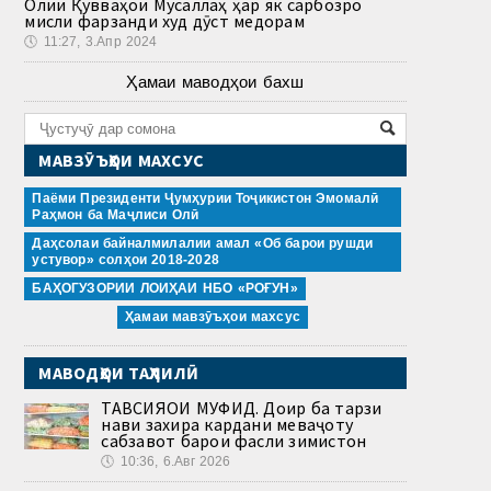
Олии Қувваҳои Мусаллаҳ ҳар як сарбозро
мисли фарзанди худ дӯст медорам
🕔
11:27, 3.Апр 2024
Ҳамаи маводҳои бахш
МАВЗӮЪҲОИ МАХСУС
Паёми Президенти Ҷумҳурии Тоҷикистон Эмомалӣ
Раҳмон ба Маҷлиси Олӣ
Даҳсолаи байналмилалии амал «Об барои рушди
устувор» солҳои 2018-2028
БАҲОГУЗОРИИ ЛОИҲАИ НБО «РОҒУН»
Ҳамаи мавзӯъҳои махсус
МАВОДҲОИ ТАҲЛИЛӢ
ТАВСИЯҲОИ МУФИД. Доир ба тарзи
нави захира кардани меваҷоту
сабзавот барои фасли зимистон
🕔
10:36, 6.Авг 2026