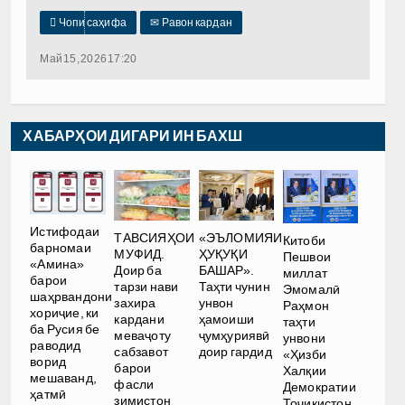

Чопи саҳифа
✉
Равон кардан
Май 15, 2026 17:20
ХАБАРҲОИ ДИГАРИ ИН БАХШ
Истифодаи
ТАВСИЯҲОИ
«ЭЪЛОМИЯИ
Китоби
барномаи
МУФИД.
ҲУҚУҚИ
Пешвои
«Амина»
Доир ба
БАШАР».
миллат
барои
тарзи нави
Таҳти чунин
Эмомалӣ
шаҳрвандони
захира
унвон
Раҳмон
хориҷие, ки
кардани
ҳамоиши
таҳти
ба Русия бе
меваҷоту
ҷумҳуриявӣ
унвони
раводид
сабзавот
доир гардид
«Ҳизби
ворид
барои
Халқии
мешаванд,
фасли
Демократии
ҳатмӣ
зимистон
Тоҷикистон