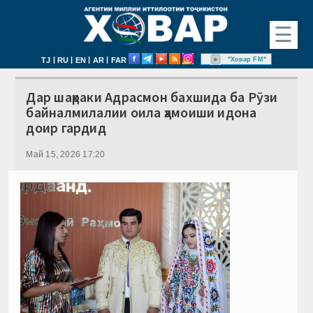
☰
|
|
|
|
"Ховар FM"
TJ
RU
EN
AR
FAR
Дар шаҳраки Адрасмон бахшида ба Рӯзи
байналмилалии оила ҳамоиши идона
доир гардид
Май 15, 2026 17:20