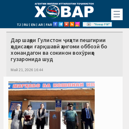
☰
|
|
|
|
"Ховар FM"
TJ
RU
EN
AR
FAR
Дар шаҳри Гулистон ҷиҳати пешгирии
ҳодисаҳои ғарқшавӣ ҳангоми оббозӣ бо
хонандагон ва сокинон вохӯриҳо
гузаронида шуд
Май 21, 2026 16:44