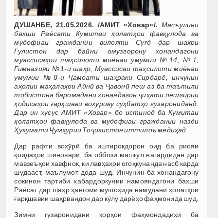
ДУШАНБЕ, 21.05.2026. /АМИТ «Ховар»/.
Масъулини
бахши Раёсати Кумитаи ҳолатҳои фавқулода ва
мудофиаи граждании вилояти Суғд дар шаҳри
Гулистон дар байни омузгорону хонандагони
муассисаҳои таҳсилоти миёнаи умумии №14, №1,
Гимназияи №1-и шаҳр, Муассисаи таҳсилоти миёнаи
умумии №8-и Ҷамоати шаҳраки Сирдарё, инчунин
аҳолии маҳалаҳои Айнӣ ва Ҷавонӣ пеш аз ба таътили
тобистона баромадани хонандагон ҷиҳати пешгирии
ҳодисаҳои ғарқшавӣ вохӯриву суҳбатҳо гузарониданд.
Дар ин хусус АМИТ «Ховар» бо истинод ба Кумитаи
ҳолатҳои фавқулода ва мудофиаи граждании назди
Ҳукумати Ҷумҳурии Тоҷикистон иттилоъ медиҳад.
Дар рафти вохӯрӣ ба иштирокдорон оид ба риояи
қоидаҳои шиноварӣ, ба оббозӣ машғул нагардидан дар
мавзеъҳои хавфнок, ки лавҳаҳои огоҳкунанда насб карда
шудааст, маълумот дода шуд. Инчунин ба хонандагону
сокинон тартиби хабардоркунии намояндагони бахши
Раёсат дар шаҳр ҳангоми мушоҳида намудани ҳолатҳои
ғарқшавии шаҳрвандон дар кӯлу дарёҳо фаҳмонида шуд.
Зимни гузаронидани корҳои фаҳмондадиҳӣ ба