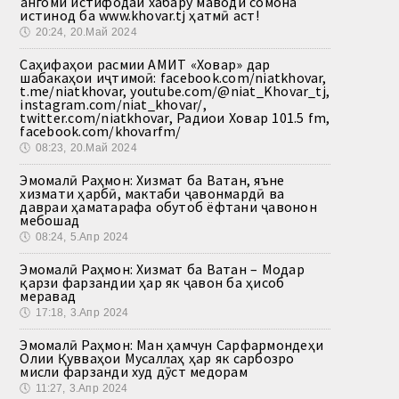
Ҳангоми истифодаи хабару маводи сомона
истинод ба www.khovar.tj ҳатмӣ аст!
🕔
20:24, 20.Май 2024
Саҳифаҳои расмии АМИТ «Ховар» дар
шабакаҳои иҷтимоӣ: facebook.com/niatkhovar,
t.me/niatkhovar, youtube.com/@niat_Khovar_tj,
instagram.com/niat_khovar/,
twitter.com/niatkhovar, Радиои Ховар 101.5 fm,
facebook.com/khovarfm/
🕔
08:23, 20.Май 2024
Эмомалӣ Раҳмон: Хизмат ба Ватан, яъне
хизмати ҳарбӣ, мактаби ҷавонмардӣ ва
давраи ҳаматарафа обутоб ёфтани ҷавонон
мебошад
🕔
08:24, 5.Апр 2024
Эмомалӣ Раҳмон: Хизмат ба Ватан – Модар
қарзи фарзандии ҳар як ҷавон ба ҳисоб
меравад
🕔
17:18, 3.Апр 2024
Эмомалӣ Раҳмон: Ман ҳамчун Сарфармондеҳи
Олии Қувваҳои Мусаллаҳ ҳар як сарбозро
мисли фарзанди худ дӯст медорам
🕔
11:27, 3.Апр 2024