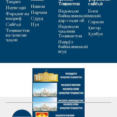
Таърих
Тоҷикистон
сайёҳӣ
Нишон
Иқтисодӣ
Иқдомҳои
Боғи
Парчам
Фарҳанг ва
байналмилалӣ
миллӣ
маориф
Суруд
дар соҳаи об
Саразм
Сайёҳӣ
Пул
Иқдомҳои
Ҳисор
Тоҷикистон
ҷаҳонии
Ҳулбук
ва ҷомеаи
Тоҷикистон
ҷаҳон
Наврӯз
байналмилалӣ
шуд