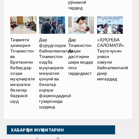
рӯнамоӣ
гардид
Тақвияти
Дар
Дар
«ҲУҚУҚ БА
ҳамкории
фурудгоҳҳои
Тоҷикистон
САЛОМАТӢ».
Тоҷикистон
байналмилалии
Даҳаи
Таҳти чунин
ва
Тоҷикистон
дастгирии
унвон
Британияи
оид ба
шири модар
озмуни
Кабир дар
муҳоҷирати
оғоз
байналмилалӣ
соҳаи
меҳнатии
гардидааст
доир
муҳоҷирати
қонунӣ ва
мегардад
меҳнатии
бехатар
бехатар
корҳои
баррасӣ
фаҳмондадиҳӣ
шуд
гузаронида
шуданд
ХАБАРҲОИ МУҲИМТАРИН