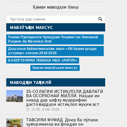
Ҳамаи маводҳои бахш
МАВЗӮЪҲОИ МАХСУС
Паёми Президенти Ҷумҳурии Тоҷикистон Эмомалӣ
Раҳмон ба Маҷлиси Олӣ
Даҳсолаи байналмилалии амал «Об барои рушди
устувор» солҳои 2018-2028
БАҲОГУЗОРИИ ЛОИҲАИ НБО «РОҒУН»
Ҳамаи мавзӯъҳои махсус
МАВОДҲОИ ТАҲЛИЛӢ
35-СОЛАГИИ ИСТИҚЛОЛИ ДАВЛАТӢ
ВА ОСОРХОНАИ МИЛЛӢ. Нақши ин
ниҳод дар ҳифзу муаррифии
дастовардҳои истиқлол муҳим аст
🕔
15:39, 8.Авг 2026
ТАВСИЯИ МУФИД. Доир ба пӯпаки
ҷуворимакка ва фоидаи он