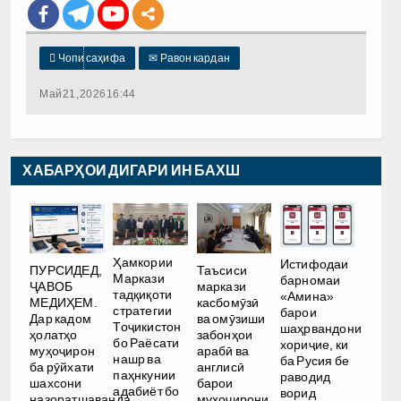

Чопи саҳифа
✉
Равон кардан
Май 21, 2026 16:44
ХАБАРҲОИ ДИГАРИ ИН БАХШ
Ҳамкории
Истифодаи
ПУРСИДЕД,
Таъсиси
Маркази
барномаи
ҶАВОБ
маркази
тадқиқоти
«Амина»
МЕДИҲЕМ.
касбомӯзӣ
стратегии
барои
Дар кадом
ва омӯзиши
Тоҷикистон
шаҳрвандони
ҳолатҳо
забонҳои
бо Раёсати
хориҷие, ки
муҳоҷирон
арабӣ ва
нашр ва
ба Русия бе
ба рӯйхати
англисӣ
паҳнкунии
раводид
шахсони
барои
адабиёт бо
ворид
назоратшаванда
муҳоҷирони