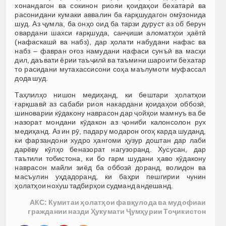
хонандагон ва сокинон риояи қоидаҳои бехатарӣ ва
расонидани кумаки аввалин ба ғарқшудагон омӯзонида
шуд. Аз ҷумла, ба онҳо оид ба тарзи дуруст аз об берун
овардани шахси ғарқшуда, санҷиши аломатҳои ҳаётӣ
(нафаскашӣ ва набз), дар ҳолати набудани нафас ва
набз – фавран оғоз намудани нафаси сунъӣ ва масҳи
дил, даъвати ёрии таъҷилӣ ва таъмини шароити бехатар
то расидани мутахассисони соҳа маълумоти муфассал
дода шуд.
Таҳлилҳо нишон медиҳанд, ки бештари ҳолатҳои
ғарқшавӣ аз сабаби риоя накардани қоидаҳои оббозӣ,
шиноварии кӯдакону наврасон дар ҷойҳои мамнуъ ва бе
назорат мондани кӯдакон аз ҷониби калонсолон рух
медиҳанд. Аз ин рӯ, падару модарон огоҳ карда шуданд,
ки фарзандони худро ҳангоми ҳузур доштан дар лаби
дарёву кӯлҳо беназорат нагузоранд. Хусусан, дар
таътили тобистона, ки бо гарм шудани ҳаво кӯдакону
наврасон майли зиёд ба оббозӣ доранд, волидон ва
масъулин уҳдадоранд, ки баҳри пешгирии чунин
ҳолатҳои нохуш тадбирҳои судманд андешанд.
АКС: Кумитаи ҳолатҳои фавқулода ва мудофиаи
граждании назди Ҳукумати Ҷумҳурии Тоҷикистон