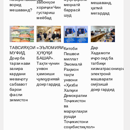
забонҳои
мешаванд,
ворид
меҳнатӣ
хориҷии Чин
ҳатмӣ
мешаванд?
баррасӣ
густариш
мегардад
шуд
меёбад
Дар
ТАВСИЯҲОИ
«ЭЪЛОМИЯИ
Китоби
Хадамоти
МУФИД.
ҲУҚУҚИ
Пешвои
иҷро оид ба
Доир ба
БАШАР».
миллат
татбиқи
тарзи нави
Таҳти чунин
Эмомалӣ
хизматрасониҳои
захира
унвон
Раҳмон
электронӣ
кардани
ҳамоиши
таҳти
машварати
меваҷоту
ҷумҳуриявӣ
унвони
омӯзишӣ
сабзавот
доир гардид
«Ҳизби
доир гардид
барои
Халқии
фасли
Демократии
зимистон
Тоҷикистон
ва
марҳилаҳои
рушди
Тоҷикистони
соҳибистиқлол»