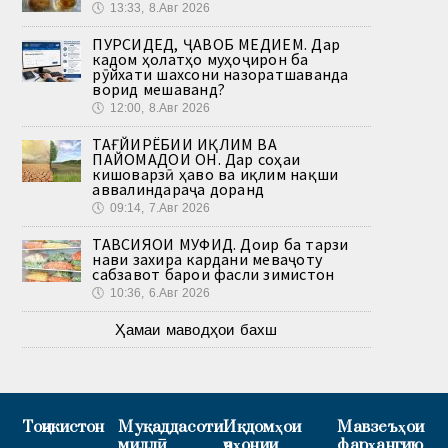
🕔
13:33, 8.Авг 2026
ПУРСИДЕД, ҶАВОБ МЕДИҲЕМ. Дар
кадом ҳолатҳо муҳоҷирон ба
рӯйхати шахсони назоратшаванда
ворид мешаванд?
🕔
12:00, 8.Авг 2026
ТАҒЙИРЁБИИ ИҚЛИМ ВА
ПАЙОМАДҲОИ ОН. Дар соҳаи
кишоварзӣ ҳаво ва иқлим нақши
аввалиндараҷа доранд
🕔
09:14, 7.Авг 2026
ТАВСИЯҲОИ МУФИД. Доир ба тарзи
нави захира кардани меваҷоту
сабзавот барои фасли зимистон
🕔
10:36, 6.Авг 2026
Ҳамаи маводҳои бахш
Тоҷикистон
Муқаддасоти
Иқдомҳои
Мавзеъҳои
миллӣ
ҷаҳонии
фарҳангию