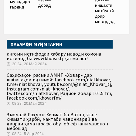
мусодира
дорад
нишасти
гардид
матбуотӣ
доир
мегардад
ХАБАРҲОИ МУҲИМТАРИН
Ҳангоми истифодаи хабару маводи сомона
истинод ба www.khovar.tj ҳатмӣ аст!
🕔
20:24, 20.Май 2024
Саҳифаҳои расмии АМИТ «Ховар» дар
шабакаҳои иҷтимоӣ: facebook.com/niatkhovar,
t.me/niatkhovar, youtube.com/@niat_Khovar_tj,
instagram.com/niat_khovar/,
twitter.com/niatkhovar, Радиои Ховар 101.5 fm,
facebook.com/khovarfm/
🕔
08:23, 20.Май 2024
Эмомалӣ Раҳмон: Хизмат ба Ватан, яъне
хизмати ҳарбӣ, мактаби ҷавонмардӣ ва
давраи ҳаматарафа обутоб ёфтани ҷавонон
мебошад
🕔
08:24, 5.Апр 2024