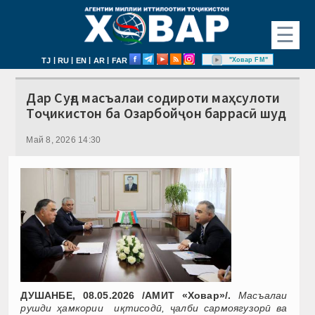
☰
|
|
|
|
"Ховар FM"
TJ
RU
EN
AR
FAR
Дар Суғд масъалаи содироти маҳсулоти
Тоҷикистон ба Озарбойҷон баррасӣ шуд
Май 8, 2026 14:30
ДУШАНБЕ, 08.05.2026 /АМИТ «Ховар»/.
Масъалаи
рушди ҳамкории иқтисодӣ, ҷалби сармоягузорӣ ва