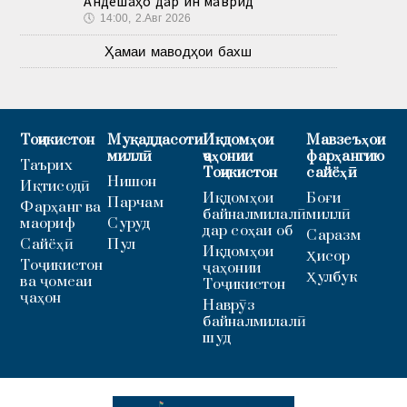
Андешаҳо дар ин маврид
🕔
14:00, 2.Авг 2026
Ҳамаи маводҳои бахш
Тоҷикистон
Муқаддасоти
Иқдомҳои
Мавзеъҳои
миллӣ
ҷаҳонии
фарҳангию
Таърих
Тоҷикистон
сайёҳӣ
Нишон
Иқтисодӣ
Иқдомҳои
Боғи
Парчам
Фарҳанг ва
байналмилалӣ
миллӣ
маориф
Суруд
дар соҳаи об
Саразм
Сайёҳӣ
Пул
Иқдомҳои
Ҳисор
Тоҷикистон
ҷаҳонии
Ҳулбук
ва ҷомеаи
Тоҷикистон
ҷаҳон
Наврӯз
байналмилалӣ
шуд