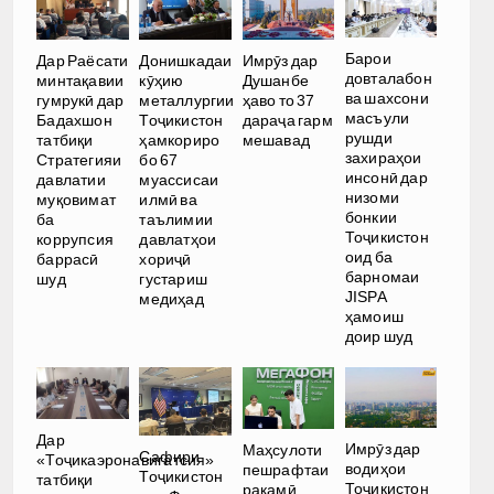
Барои
Дар Раёсати
Донишкадаи
Имрӯз дар
довталабон
минтақавии
кӯҳию
Душанбе
ва шахсони
гумрукӣ дар
металлургии
ҳаво то 37
масъули
Бадахшон
Тоҷикистон
дараҷа гарм
рушди
татбиқи
ҳамкориро
мешавад
захираҳои
Стратегияи
бо 67
инсонӣ дар
давлатии
муассисаи
низоми
муқовимат
илмӣ ва
бонкии
ба
таълимии
Тоҷикистон
коррупсия
давлатҳои
оид ба
баррасӣ
хориҷӣ
барномаи
шуд
густариш
JISPA
медиҳад
ҳамоиш
доир шуд
Дар
Имрӯз дар
Маҳсулоти
Сафири
«Тоҷикаэронавигатсия»
водиҳои
пешрафтаи
Тоҷикистон
татбиқи
Тоҷикистон
рақамӣ