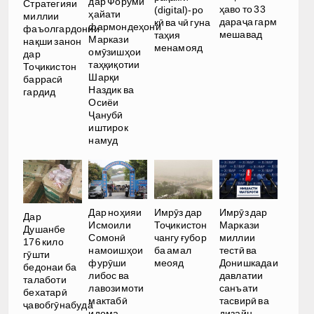
дар Форуми
Стратегияи
ҳаво то 33
(digital)-ро
ҳайати
миллии
дараҷа гарм
кӣ ва чӣ гуна
фармондеҳони
фаъолгардонии
мешавад
таҳия
Маркази
нақши занон
менамояд
омӯзишҳои
дар
таҳқиқотии
Тоҷикистон
Шарқи
баррасӣ
Наздик ва
гардид
Осиёи
Ҷанубӣ
иштирок
намуд
Дар ноҳияи
Имрӯз дар
Имрӯз дар
Дар
Исмоили
Тоҷикистон
Маркази
Душанбе
Сомонӣ
чангу ғубор
миллии
176 кило
намоишҳои
ба амал
тестӣ ва
гӯшти
фурӯши
меояд
Донишкадаи
бедонаи ба
либос ва
давлатии
талаботи
лавозимоти
санъати
бехатарӣ
мактабӣ
тасвирӣ ва
ҷавобгӯнабуда
идома
дизайн