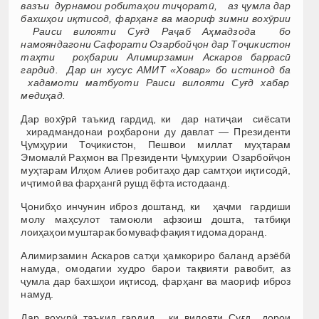
вазъи дурнамои робитаҳои тиҷоратӣ, аз ҷумла дар
бахшҳои иқтисод, фарҳанг ва маориф зимни вохӯрии
Раиси вилояти Суғд Раҷаб Аҳмадзода бо
намояндагони Сафорати Озарбойҷон дар Тоҷикистон
таҳти роҳбарии Алимирзамин Аскаров баррасӣ
гардид. Дар ин хусус АМИТ «Ховар» бо истинод ба
хадамоти матбуоти Раиси вилояти Суғд хабар
медиҳад.
Дар вохӯрӣ таъкид гардид, ки дар натиҷаи сиёсати
хирадмандонаи роҳбарони ду давлат — Президенти
Ҷумҳурии Тоҷикистон, Пешвои миллат муҳтарам
Эмомалӣ Раҳмон ва Президенти Ҷумҳурии Озарбойҷон
муҳтарам Илҳом Алиев робитаҳо дар самтҳои иқтисодӣ,
иҷтимоӣ ва фарҳангӣ рушд ёфта истодаанд.
Ҷонибҳо инчунин иброз доштанд, ки ҳаҷми гардиши
молу маҳсулот тамоюли афзоиш дошта, татбиқи
лоиҳаҳои муштарак бомуваффақият идома доранд.
Алимирзамин Аскаров сатҳи ҳамкориро баланд арзёбӣ
намуда, омодагии худро барои тақвияти равобит, аз
ҷумла дар бахшҳои иқтисод, фарҳанг ва маориф иброз
намуд.
Дар вохурӣ таъкид гардид, ки вилояти Суғд дорои