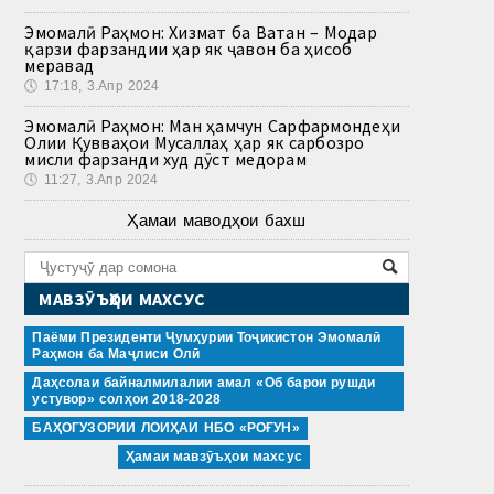
Эмомалӣ Раҳмон: Хизмат ба Ватан – Модар
қарзи фарзандии ҳар як ҷавон ба ҳисоб
меравад
🕔
17:18, 3.Апр 2024
Эмомалӣ Раҳмон: Ман ҳамчун Сарфармондеҳи
Олии Қувваҳои Мусаллаҳ ҳар як сарбозро
мисли фарзанди худ дӯст медорам
🕔
11:27, 3.Апр 2024
Ҳамаи маводҳои бахш
МАВЗӮЪҲОИ МАХСУС
Паёми Президенти Ҷумҳурии Тоҷикистон Эмомалӣ
Раҳмон ба Маҷлиси Олӣ
Даҳсолаи байналмилалии амал «Об барои рушди
устувор» солҳои 2018-2028
БАҲОГУЗОРИИ ЛОИҲАИ НБО «РОҒУН»
Ҳамаи мавзӯъҳои махсус