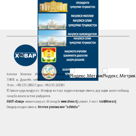
Агентии Миллии Иттилоотии Тоҷикистон
734018. ш. Душанбе, хиёбони Саъдии Шерозӣ,
16 тел.: +992 (37) 2385217, факс: +992 (37) 2232383
© Ҳамаи ҳуқуқ маҳфуз аст. Истифода ва паҳн кардани маводи сомона, дар кадом шакле набошад,
танҳо бо иҷозати хаттии роҳбарияти
АМИТ «Ховар»
имконпазир аст. Истинод ба
www.khovar.tj
ҳатмист. E-mail:
niat@khovar.tj
Омодакунандаи сомона:
Агентии рекламавии "adMedia"