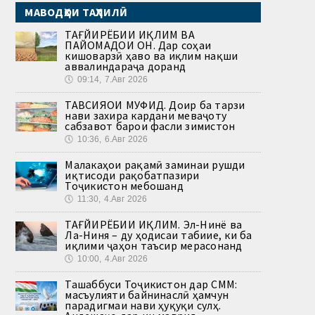
МАВОДҲОИ ТАҲЛИЛӢ
ТАҒЙИРЁБИИ ИҚЛИМ ВА
ПАЙОМАДҲОИ ОН. Дар соҳаи
кишоварзӣ ҳаво ва иқлим нақши
аввалиндараҷа доранд
🕔
09:14, 7.Авг 2026
ТАВСИЯҲОИ МУФИД. Доир ба тарзи
нави захира кардани меваҷоту
сабзавот барои фасли зимистон
🕔
10:36, 6.Авг 2026
Малакаҳои рақамӣ заминаи рушди
иқтисоди рақобатпазири
Тоҷикистон мебошанд
🕔
11:30, 4.Авг 2026
ТАҒЙИРЁБИИ ИҚЛИМ. Эл-Нинё ва
Ла-Ниня – ду ҳодисаи табиие, ки ба
иқлими ҷаҳон таъсир мерасонанд
🕔
10:00, 4.Авг 2026
Ташаббуси Тоҷикистон дар СММ:
масъулияти байнинаслӣ ҳамчун
парадигмаи нави ҳуқуқи сулҳ.