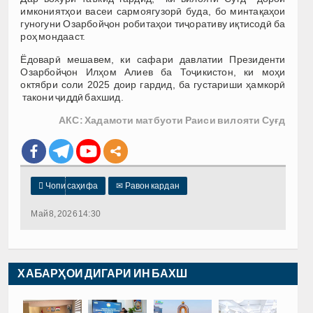
имкониятҳои васеи сармоягузорӣ буда, бо минтақаҳои
гуногуни Озарбойҷон робитаҳои тиҷоративу иқтисодӣ ба
роҳ мондааст.
Ёдоварӣ мешавем, ки сафари давлатии Президенти
Озарбойҷон Илҳом Алиев ба Тоҷикистон, ки моҳи
октябри соли 2025 доир гардид, ба густариши ҳамкорӣ
такони ҷиддӣ бахшид.
АКС: Хадамоти матбуоти Раиси вилояти Суғд

Чопи саҳифа
✉
Равон кардан
Май 8, 2026 14:30
ХАБАРҲОИ ДИГАРИ ИН БАХШ