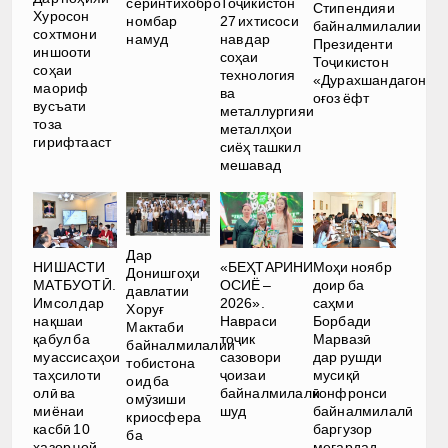
серинтихобро
Тоҷикистон
Стипендияи
Хуросон
номбар
27 ихтисоси
байналмилалии
сохтмони
намуд
нав дар
Президенти
иншооти
соҳаи
Тоҷикистон
соҳаи
технология
«Дурахшандагон»
маориф
ва
оғоз ёфт
вусъати
металлургияи
тоза
металлҳои
гирифтааст
сиёҳ ташкил
мешавад
Дар
НИШАСТИ
«БЕҲТАРИНИ
Моҳи ноябр
Донишгоҳи
МАТБУОТӢ.
ОСИЁ –
доир ба
давлатии
Имсол дар
2026».
саҳми
Хоруғ
нақшаи
Навраси
Борбади
Мактаби
қабул ба
тоҷик
Марвазӣ
байналмилалии
муассисаҳои
сазовори
дар рушди
тобистона
таҳсилоти
ҷоизаи
мусиқӣ
оид ба
олӣ ва
байналмилалӣ
конфронси
омӯзиши
миёнаи
шуд
байналмилалӣ
криосфера
касбӣ 10
баргузор
ба
ҳазор ҷой
мегардад