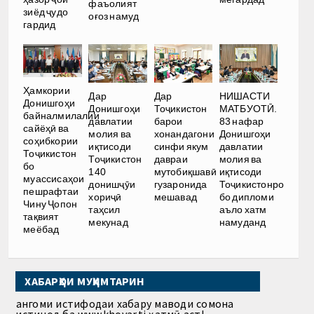
фаъолият
зиёд ҷудо
оғоз намуд
гардид
Ҳамкории
Дар
Дар
НИШАСТИ
Донишгоҳи
Донишгоҳи
Тоҷикистон
МАТБУОТӢ.
байналмилалии
давлатии
барои
83 нафар
сайёҳӣ ва
молия ва
хонандагони
Донишгоҳи
соҳибкории
иқтисоди
синфи якум
давлатии
Тоҷикистон
Тоҷикистон
давраи
молия ва
бо
140
мутобиқшавӣ
иқтисоди
муассисаҳои
донишҷӯи
гузаронида
Тоҷикистонро
пешрафтаи
хориҷӣ
мешавад
бо дипломи
Чину Ҷопон
таҳсил
аъло хатм
тақвият
мекунад
намуданд
меёбад
ХАБАРҲОИ МУҲИМТАРИН
Ҳангоми истифодаи хабару маводи сомона
истинод ба www.khovar.tj ҳатмӣ аст!