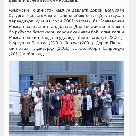
Ҷумҳурии Тоҷикистон ҳамчун давлати дорои аҳамияти
бузурги экосистемаҳои нодири обию ботлоқӣ, махсусан
парандаҳои кӯчӣ аз соли 2001 расман ба Конвенсияи
Ромсар пайвастаст гардидааст. Дар Тоҷикистон 5 макон
ба рӯйхати ботлоқзори дорои аҳамияти байналмилалии
Ромсар дохил карда шудаанд. Инҳо Қарақул (2001),
Шуркӯл ва Рангкӯл (2001), Зоркӯл (2001), Дарёи Панҷ –
минтақаи Тӯқайзорҳо (2001) ва Обанбори Қайроққум
(2011) мебошанд.