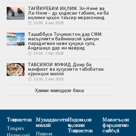
ТАҒЙИРЁБИИ ИҚЛИМ. Эл-Нинё ва
Ла-Ниня – ду ҳодисаи табиие, ки ба
иқлими ҷаҳон таъсир мерасонанд
🕔
10:00, 4.Авг 2026
Ташаббуси Тоҷикистон дар СММ:
масъулияти байнинаслӣ ҳамчун
парадигмаи нави ҳуқуқи сулҳ.
Андешаҳо дар ин маврид
🕔
14:00, 2.Авг 2026
ТАВСИЯҲОИ МУФИД. Доир ба
манфиат ва хусусияти табобатии
хӯрокҳои миллӣ
🕔
13:30, 2.Авг 2026
Ҳамаи маводҳои бахш
Тоҷикистон
Муқаддасоти
Иқдомҳои
Мавзеъҳои
миллӣ
ҷаҳонии
фарҳангию
Таърих
Тоҷикистон
сайёҳӣ
Нишон
Иқтисодӣ