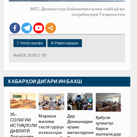
АКС: Донишгоҳи байналмилалии сайёҳӣ ва
соҳибкории Тоҷикистон

Чопи саҳифа
✉
Равон кардан
Май 29, 2026 17:30
ХАБАРҲОИ ДИГАРИ ИН БАХШ
35-
Маркази
Дар
Қабули
СОЛАГИИ
миллии
Донишкадаи
ҳуҷҷатҳо
ИСТИҚЛОЛИ
тестӣ гурӯҳи
кӯҳию
барои
ДАВЛАТӢ.
ихтисосҳои
металлургии
иштирок дар
Дар ноҳияи