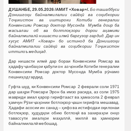
ДУШАНБЕ, 29.05.2026 /АМИТ «Ховар»/.
Бо ташаббуси
Донишгоҳи байналмилалии сайёҳӣ ва соҳибкории
Тоҷикистон ва иштироки Котиби генералии
Конвенсияи Ромсар доктор Мусонда Мумба доир ба
масъалаи об ва болтлоқзори дорои аҳамияи
байналмилалӣ нишасти илмӣ баргузор гардид. Дар ин
хусус АМИТ «Ховар» бо истинод ба Донишгоҳи
байналмилалии сайёҳӣ ва соҳибкории Тоҷикистон
иттилоъ медиҳад.
Дар нишасти илмӣ дар бораи Конвенсияи Ромсар ва
ҳадафу ҷанбаҳои қабули он аз ҷониби Котиби генералии
Конвенсияи Ромсар доктор Мусонда Мумба рӯнамо
пешниҳод гардид.
Гуфта шуд, ки Конвенсияи Ромсар 2 феврали соли 1971
дар шаҳри Ромсари Эрон ба имзо расида, аз соли 1975
мавриди амал қарор гирифтааст ва ҳамасола 2 феврал
ҳамчун Рӯзи ҷаҳонии ботлоқзор ҷашн гирифта мешавад.
Ҳадафи асосии ин санад – ҳифз ва истифодаи оқилонаи
ботлоқзор, ҳудудҳои обию ботлоқӣ ва захираҳои онҳо
тавассути амалҳои маҳаллӣ, миллӣ ва ҳамкории
байналмилалӣ мебошад.