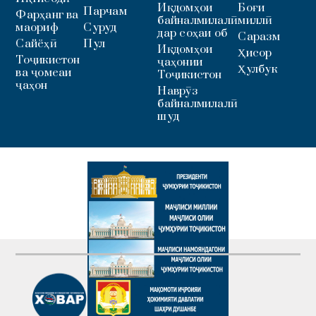
Иқдомҳои
Боғи
Парчам
Фарҳанг ва
байналмилалӣ
миллӣ
маориф
Суруд
дар соҳаи об
Саразм
Сайёҳӣ
Пул
Иқдомҳои
Ҳисор
Тоҷикистон
ҷаҳонии
Ҳулбук
ва ҷомеаи
Тоҷикистон
ҷаҳон
Наврӯз
байналмилалӣ
шуд