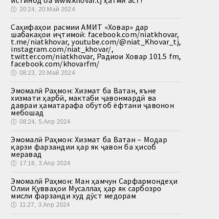
🕔
20:24, 20.Май 2024
Саҳифаҳои расмии АМИТ «Ховар» дар
шабакаҳои иҷтимоӣ: facebook.com/niatkhovar,
t.me/niatkhovar, youtube.com/@niat_Khovar_tj,
instagram.com/niat_khovar/,
twitter.com/niatkhovar, Радиои Ховар 101.5 fm,
facebook.com/khovarfm/
🕔
08:23, 20.Май 2024
Эмомалӣ Раҳмон: Хизмат ба Ватан, яъне
хизмати ҳарбӣ, мактаби ҷавонмардӣ ва
давраи ҳаматарафа обутоб ёфтани ҷавонон
мебошад
🕔
08:24, 5.Апр 2024
Эмомалӣ Раҳмон: Хизмат ба Ватан – Модар
қарзи фарзандии ҳар як ҷавон ба ҳисоб
меравад
🕔
17:18, 3.Апр 2024
Эмомалӣ Раҳмон: Ман ҳамчун Сарфармондеҳи
Олии Қувваҳои Мусаллаҳ ҳар як сарбозро
мисли фарзанди худ дӯст медорам
🕔
11:27, 3.Апр 2024