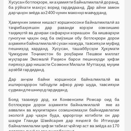
Хусусан ботлоқзоре, ки аҳамияти байналмилалӣ доранд,
ба рӯйхати махсус ворид гардидаанд. Дар айни замон
дар ҷаҳон зиёда аз 2400 чунин маконҳо мавҷуданд.
Ҳамчунин зимни нишаст коршиносони байналмилалӣ аз
таҷрибаҳояшон дар раванди корҳои озмоишию
таҳқиқотӣ ва доираи сафарҳои кориашон ба кишварҳои
гуногуни ҷаҳон оид ба омӯзиши обу ботлоқзори дорои
аҳамияи байналмилалӣ сухан намуда, тавсияҳои муфид
пешниҳод карданд. Хусусан, ташаббусҳои Ҳукумати
Ҷумҳурии Тоҷикистон бо роҳбарии Пешвои миллат
муҳтарам Эмомалӣ Раҳмон барои пешниҳоди ҳифзи
пиряхҳо дар нишасти Созмони Милали Муттаҳид муҳим
арзёбӣ гардиданд.
Дар анҷом байни коршиноси байналмилалӣ ва
иштирокдорон табодули афкор доир шуда, тавсияҳои
судманд пешниҳод гардиданд.
Бояд тазаккур дод, ки Конвенсияи Ромсар оид ба
ботлоқзори дорои аҳамияти байналмилалӣ яке аз
аввалин ва муҳимтарин созишномаҳои байнидавлатии
экологӣ дар ҷаҳон буда, қароргоҳи котиботи он дар
шаҳри Гланди Швейсария дар якҷоягӣ бо Иттиҳоди
байналмилалии ҳифзи табиат ҷойгир аст ва зиёда аз 170
давлати дунё аъзои он мебошанд.