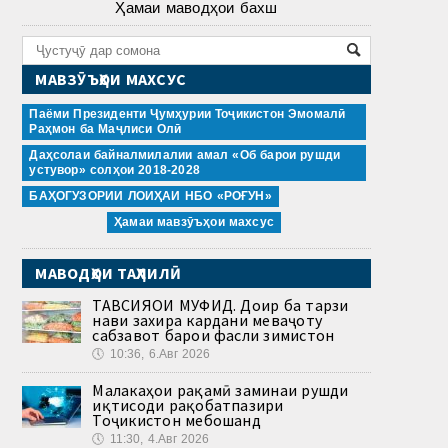
Ҳамаи маводҳои бахш
МАВЗӮЪҲОИ МАХСУС
Паёми Президенти Ҷумҳурии Тоҷикистон Эмомалӣ
Раҳмон ба Маҷлиси Олӣ
Даҳсолаи байналмилалии амал «Об барои рушди
устувор» солҳои 2018-2028
БАҲОГУЗОРИИ ЛОИҲАИ НБО «РОҒУН»
Ҳамаи мавзӯъҳои махсус
МАВОДҲОИ ТАҲЛИЛӢ
ТАВСИЯҲОИ МУФИД. Доир ба тарзи
нави захира кардани меваҷоту
сабзавот барои фасли зимистон
🕔
10:36, 6.Авг 2026
Малакаҳои рақамӣ заминаи рушди
иқтисоди рақобатпазири
Тоҷикистон мебошанд
🕔
11:30, 4.Авг 2026