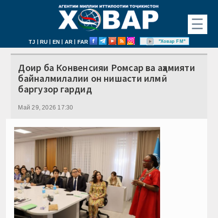
☰
|
|
|
|
"Ховар FM"
TJ
RU
EN
AR
FAR
Доир ба Конвенсияи Ромсар ва аҳамияти
байналмилалии он нишасти илмӣ
баргузор гардид
Май 29, 2026 17:30