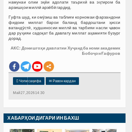
намунаи олии эҳёи адолати таърихӣ ва эҳтиром ба
арзишҳои миллӣ арзёбӣ гардид.
Гуфта шуд, ки омӯзиш ва таблиғи корномаи фарзандони
фидоии миллат барои баланд бардоштани ҳисси
ватандӯстӣ, худшиносии миллӣ ва тарбияи насли ҷавон
дар руҳияи садоқат ба давлату миллат аҳамияти бузург
дорад.
АКС: Донишгоҳи давлатии Хуҷанд ба номи академик
Бобоҷон Ғафуров

Чопи саҳифа
✉
Равон кардан
Май 27, 2026 14:30
ХАБАРҲОИ ДИГАРИ ИН БАХШ