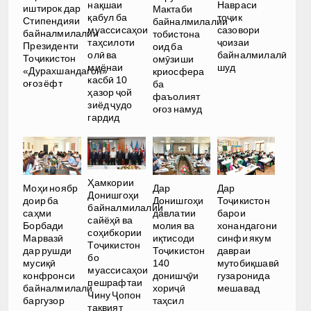
нақшаи
Навраси
иштирок дар
Мактаби
қабул ба
тоҷик
Стипендияи
байналмилалии
муассисаҳои
сазовори
байналмилалии
тобистона
таҳсилоти
ҷоизаи
Президенти
оид ба
олӣ ва
байналмилалӣ
Тоҷикистон
омӯзиши
миёнаи
шуд
«Дурахшандагон»
криосфера
касбӣ 10
оғоз ёфт
ба
ҳазор ҷой
фаъолият
зиёд ҷудо
оғоз намуд
гардид
Ҳамкории
Моҳи ноябр
Дар
Дар
Донишгоҳи
доир ба
Донишгоҳи
Тоҷикистон
байналмилалии
саҳми
давлатии
барои
сайёҳӣ ва
Борбади
молия ва
хонандагони
соҳибкории
Марвазӣ
иқтисоди
синфи якум
Тоҷикистон
дар рушди
Тоҷикистон
давраи
бо
мусиқӣ
140
мутобиқшавӣ
муассисаҳои
конфронси
донишҷӯи
гузаронида
пешрафтаи
байналмилалӣ
хориҷӣ
мешавад
Чину Ҷопон
баргузор
таҳсил
тақвият