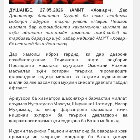
ДУШАНБЕ, 27.05.2026 /АМИТ «Ховар»/.
Дар
Донишгоҳи давлатии Хуҷанд ба номи академик
Бобоҷон Ғафуров таҳти унвони «Нақши Пешвои
миллат дар гиромидошти қаҳрамонони миллат ва
эҳёи адолати таърихӣ
»
ҳамоиши илмӣ-сиёсӣ ва
тарбиявӣ баргузор шуд, хабар медиҳад АМИТ «Ховар»
бо истинод ба ин донишгоҳ.
Дар ҳамоиш иброз гардид, ки дар даврони
соҳибистиқлолии Тоҷикистон таҳти роҳбарии
Президенти мамлакат муҳтарам Эмомалӣ Раҳмон
масъалаи эҳёи хотираи таърихӣ, гиромидошти
фарзандони содиқи миллат ва таҳкими худшиносии
миллӣ ба яке аз самтҳои муҳими сиёсати давлатӣ табдил
ёфтааст.
Арҷгузорӣ ба хизматҳои шахсиятҳои барҷастаи миллат,
аз ҷумла Нусратулло Махсум, Шириншо Шотемур, Нисор
Муҳаммад ва дигар фарзандони фарзонаи тоҷик
нишонаи эҳтиром ба таърихи давлатдорӣ ва
қадршиносии хизматҳои содиқона ба Ватан мебошад.
Иқдоми таърихии Пешвои миллат оид ба овардани хоки
оромгоҳи ин чеҳраҳои мондагор ба Ватан ҳамчун