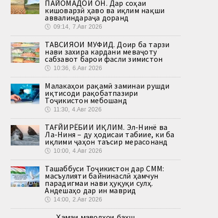
ПАЙОМАДҲОИ ОН. Дар соҳаи
кишоварзӣ ҳаво ва иқлим нақши
аввалиндараҷа доранд
🕔
09:14, 7.Авг 2026
ТАВСИЯҲОИ МУФИД. Доир ба тарзи
нави захира кардани меваҷоту
сабзавот барои фасли зимистон
🕔
10:36, 6.Авг 2026
Малакаҳои рақамӣ заминаи рушди
иқтисоди рақобатпазири
Тоҷикистон мебошанд
🕔
11:30, 4.Авг 2026
ТАҒЙИРЁБИИ ИҚЛИМ. Эл-Нинё ва
Ла-Ниня – ду ҳодисаи табиие, ки ба
иқлими ҷаҳон таъсир мерасонанд
🕔
10:00, 4.Авг 2026
Ташаббуси Тоҷикистон дар СММ:
масъулияти байнинаслӣ ҳамчун
парадигмаи нави ҳуқуқи сулҳ.
Андешаҳо дар ин маврид
🕔
14:00, 2.Авг 2026
Ҳамаи маводҳои бахш