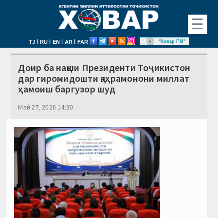
☰
|
|
|
|
"Ховар FM"
TJ
RU
EN
AR
FAR
Доир ба нақши Президенти Тоҷикистон
дар гиромидошти қаҳрамонони миллат
ҳамоиш баргузор шуд
Май 27, 2026 14:30