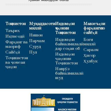
Тоҷикистон
Муқаддасоти
Иқдомҳои
Мавзеъҳои
миллӣ
ҷаҳонии
фарҳангию
Таърих
Тоҷикистон
сайёҳӣ
Нишон
Иқтисодӣ
Иқдомҳои
Боғи
Парчам
Фарҳанг ва
байналмилалӣ
миллӣ
маориф
Суруд
дар соҳаи об
Саразм
Сайёҳӣ
Пул
Иқдомҳои
Ҳисор
Тоҷикистон
ҷаҳонии
Ҳулбук
ва ҷомеаи
Тоҷикистон
ҷаҳон
Наврӯз
байналмилалӣ
шуд