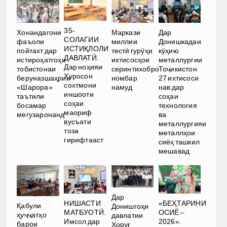
35-
Хонандагони
Маркази
Дар
СОЛАГИИ
фаъоли
миллии
Донишкадаи
ИСТИҚЛОЛИ
пойтахт дар
тестӣ гурӯҳи
кӯҳию
ДАВЛАТӢ.
истироҳатгоҳи
ихтисосҳои
металлургии
Дар ноҳияи
тобистонаи
серинтихобро
Тоҷикистон
Хуросон
беруназшаҳрии
номбар
27 ихтисоси
сохтмони
«Шарора»
намуд
нав дар
иншооти
таътили
соҳаи
соҳаи
босамар
технология
маориф
мегузаронанд
ва
вусъати
металлургияи
тоза
металлҳои
гирифтааст
сиёҳ ташкил
мешавад
Дар
НИШАСТИ
«БЕҲТАРИНИ
Қабули
Донишгоҳи
МАТБУОТӢ.
ОСИЁ –
ҳуҷҷатҳо
давлатии
Имсол дар
2026».
барои
Хоруғ