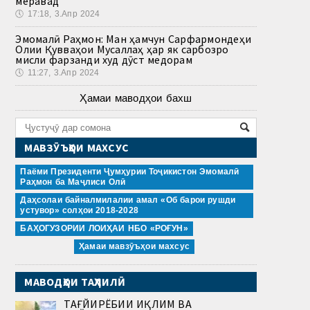
меравад
🕔
17:18, 3.Апр 2024
Эмомалӣ Раҳмон: Ман ҳамчун Сарфармондеҳи
Олии Қувваҳои Мусаллаҳ ҳар як сарбозро
мисли фарзанди худ дӯст медорам
🕔
11:27, 3.Апр 2024
Ҳамаи маводҳои бахш
МАВЗӮЪҲОИ МАХСУС
Паёми Президенти Ҷумҳурии Тоҷикистон Эмомалӣ
Раҳмон ба Маҷлиси Олӣ
Даҳсолаи байналмилалии амал «Об барои рушди
устувор» солҳои 2018-2028
БАҲОГУЗОРИИ ЛОИҲАИ НБО «РОҒУН»
Ҳамаи мавзӯъҳои махсус
МАВОДҲОИ ТАҲЛИЛӢ
ТАҒЙИРЁБИИ ИҚЛИМ ВА