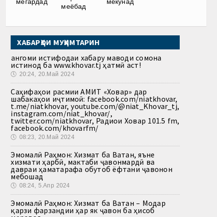
мегардад
мекунад
меёбад
ХАБАРҲОИ МУҲИМТАРИН
Ҳангоми истифодаи хабару маводи сомона
истинод ба www.khovar.tj ҳатмӣ аст!
🕔
20:24, 20.Май 2024
Саҳифаҳои расмии АМИТ «Ховар» дар
шабакаҳои иҷтимоӣ: facebook.com/niatkhovar,
t.me/niatkhovar, youtube.com/@niat_Khovar_tj,
instagram.com/niat_khovar/,
twitter.com/niatkhovar, Радиои Ховар 101.5 fm,
facebook.com/khovarfm/
🕔
08:23, 20.Май 2024
Эмомалӣ Раҳмон: Хизмат ба Ватан, яъне
хизмати ҳарбӣ, мактаби ҷавонмардӣ ва
давраи ҳаматарафа обутоб ёфтани ҷавонон
мебошад
🕔
08:24, 5.Апр 2024
Эмомалӣ Раҳмон: Хизмат ба Ватан – Модар
қарзи фарзандии ҳар як ҷавон ба ҳисоб