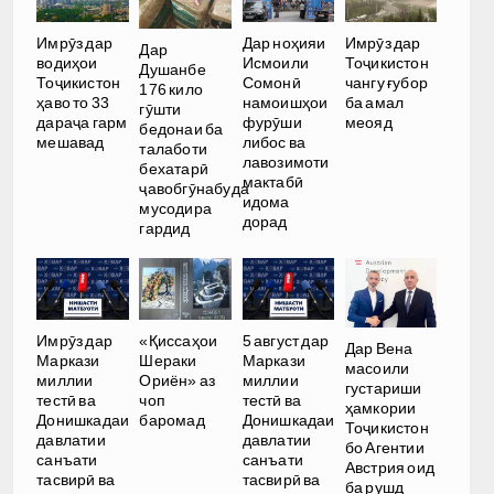
Имрӯз дар
Дар ноҳияи
Имрӯз дар
Дар
водиҳои
Исмоили
Тоҷикистон
Душанбе
Тоҷикистон
Сомонӣ
чангу ғубор
176 кило
ҳаво то 33
намоишҳои
ба амал
гӯшти
дараҷа гарм
фурӯши
меояд
бедонаи ба
мешавад
либос ва
талаботи
лавозимоти
бехатарӣ
мактабӣ
ҷавобгӯнабуда
идома
мусодира
дорад
гардид
Имрӯз дар
«Қиссаҳои
5 август дар
Дар Вена
Маркази
Шераки
Маркази
масоили
миллии
Ориён» аз
миллии
густариши
тестӣ ва
чоп
тестӣ ва
ҳамкории
Донишкадаи
баромад
Донишкадаи
Тоҷикистон
давлатии
давлатии
бо Агентии
санъати
санъати
Австрия оид
тасвирӣ ва
тасвирӣ ва
ба рушд