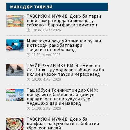
МАВОДҲОИ ТАҲЛИЛӢ
ТАВСИЯҲОИ МУФИД. Доир ба тарзи
нави захира кардани меваҷоту
сабзавот барои фасли зимистон
🕔
10:36, 6.Авг 2026
Малакаҳои рақамӣ заминаи рушди
иқтисоди рақобатпазири
Тоҷикистон мебошанд
🕔
11:30, 4.Авг 2026
ТАҒЙИРЁБИИ ИҚЛИМ. Эл-Нинё ва
Ла-Ниня – ду ҳодисаи табиие, ки ба
иқлими ҷаҳон таъсир мерасонанд
🕔
10:00, 4.Авг 2026
Ташаббуси Тоҷикистон дар СММ:
масъулияти байнинаслӣ ҳамчун
парадигмаи нави ҳуқуқи сулҳ.
Андешаҳо дар ин маврид
🕔
14:00, 2.Авг 2026
ТАВСИЯҲОИ МУФИД. Доир ба
манфиат ва хусусияти табобатии
хӯрокҳои миллӣ