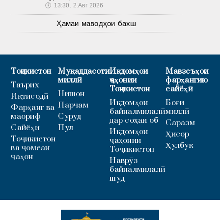
🕔
13:30, 2.Авг 2026
Ҳамаи маводҳои бахш
Тоҷикистон
Муқаддасоти
Иқдомҳои
Мавзеъҳои
миллӣ
ҷаҳонии
фарҳангию
Таърих
Тоҷикистон
сайёҳӣ
Нишон
Иқтисодӣ
Иқдомҳои
Боғи
Парчам
Фарҳанг ва
байналмилалӣ
миллӣ
маориф
Суруд
дар соҳаи об
Саразм
Сайёҳӣ
Пул
Иқдомҳои
Ҳисор
Тоҷикистон
ҷаҳонии
Ҳулбук
ва ҷомеаи
Тоҷикистон
ҷаҳон
Наврӯз
байналмилалӣ
шуд