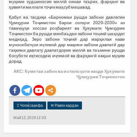
муҳими худшиносии миллӣ оинаи таърих, фарҳанг ва
ҳувияти миллати тоҷик маҳсуб мешавад.
Қабул ва тасдиқи «Барномаи рушди забони давлатии
Ҷумҳурии Тоҷикистон барои солҳои 2020-2030» аз
таваҷҷуҳи хоссаи роҳбарият ва Ҳукумати Ҷумҳурии
Тоҷикистон ба рушди минбаъдаи забони тоҷикӣ шаҳодат
медиҳад. Зеро забони тоҷикӣ дар марҳилаи нави
муносибатҳои иҷтимоӣ дар мақоми забони давлатӣ дар
таҳкими давлату давлатдории миллӣ ва таъмини рушди
босуботи иқтисодию иҷтимоӣ ва фарҳангӣ нақши муҳим
дорад.
АКС: Кумитаи забон ва истилоҳоти назди Ҳукумати
Ҷумҳурии Тоҷикистон

Чопи саҳифа
✉
Равон кардан
Май 12, 2026 12:03