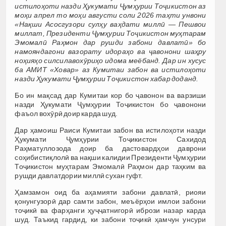
истилоҳоти назди Ҳукумати Ҷумҳурии Тоҷикистон аз
моҳи апрел то моҳи августи соли 2026 таҳти унвони
«Нақши Асосгузори сулҳу ваҳдати миллӣ — Пешвои
миллат, Президенти Ҷумҳурии Тоҷикистон муҳтарам
Эмомалӣ Раҳмон дар рушди забони давлатӣ» бо
намояндагони вазорату идораҳо ва ҷавонони шаҳру
ноҳияҳо силсилавохӯриҳо идома меёбанд. Дар ин хусус
ба АМИТ «Ховар» аз Кумитаи забон ва истилоҳоти
назди Ҳукумати Ҷумҳурии Тоҷикистон хабар доданд.
Бо ин мақсад дар Кумитаи кор бо ҷавонон ва варзиши
назди Ҳукумати Ҷумҳурии Тоҷикистон бо ҷавонони
фаъол вохӯрӣ доир карда шуд.
Дар ҳамоиш Раиси Кумитаи забон ва истилоҳоти назди
Ҳукумати Ҷумҳурии Тоҷикистон Сахидод
Раҳматуллозода доир ба дастовардҳои даврони
соҳибистиқлолӣ ва нақши калидии Президенти Ҷумҳурии
Тоҷикистон муҳтарам Эмомалӣ Раҳмон дар таҳким ва
рушди давлатдории миллӣ сухан гуфт.
Ҳамзамон оид ба аҳамияти забони давлатӣ, риояи
қонунгузорӣ дар самти забон, меъёрҳои имлои забони
тоҷикӣ ва фарҳанги ҳуҷҷатнигорӣ ибрози назар карда
шуд. Таъкид гардид, ки забони тоҷикӣ ҳамчун унсури