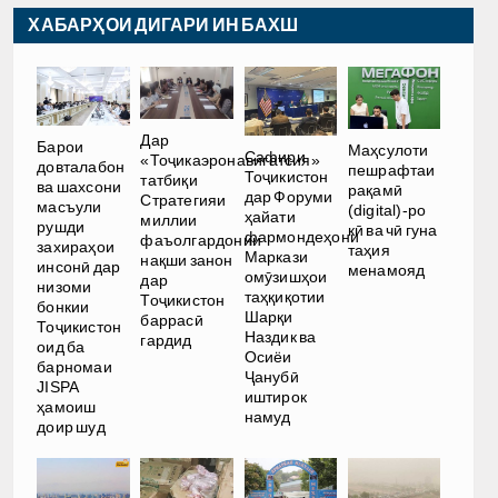
ХАБАРҲОИ ДИГАРИ ИН БАХШ
Дар
Барои
Маҳсулоти
Сафири
«Тоҷикаэронавигатсия»
довталабон
пешрафтаи
Тоҷикистон
татбиқи
ва шахсони
рақамӣ
дар Форуми
Стратегияи
масъули
(digital)-ро
ҳайати
миллии
рушди
кӣ ва чӣ гуна
фармондеҳони
фаъолгардонии
захираҳои
таҳия
Маркази
нақши занон
инсонӣ дар
менамояд
омӯзишҳои
дар
низоми
таҳқиқотии
Тоҷикистон
бонкии
Шарқи
баррасӣ
Тоҷикистон
Наздик ва
гардид
оид ба
Осиёи
барномаи
Ҷанубӣ
JISPA
иштирок
ҳамоиш
намуд
доир шуд