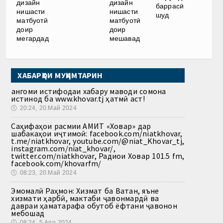
дизайн
дизайн
баррасӣ
нишасти
нишасти
шуд
матбуотӣ
матбуотӣ
доир
доир
мегардад
мешавад
ХАБАРҲОИ МУҲИМТАРИН
Ҳангоми истифодаи хабару маводи сомона
истинод ба www.khovar.tj ҳатмӣ аст!
🕔
20:24, 20.Май 2024
Саҳифаҳои расмии АМИТ «Ховар» дар
шабакаҳои иҷтимоӣ: facebook.com/niatkhovar,
t.me/niatkhovar, youtube.com/@niat_Khovar_tj,
instagram.com/niat_khovar/,
twitter.com/niatkhovar, Радиои Ховар 101.5 fm,
facebook.com/khovarfm/
🕔
08:23, 20.Май 2024
Эмомалӣ Раҳмон: Хизмат ба Ватан, яъне
хизмати ҳарбӣ, мактаби ҷавонмардӣ ва
давраи ҳаматарафа обутоб ёфтани ҷавонон
мебошад
🕔
08:24, 5.Апр 2024