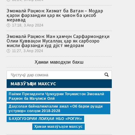
Эмомалӣ Раҳмон: Хизмат ба Ватан – Модар
қарзи фарзандии ҳар як ҷавон ба ҳисоб
меравад
🕔
17:18, 3.Апр 2024
Эмомалӣ Раҳмон: Ман ҳамчун Сарфармондеҳи
Олии Қувваҳои Мусаллаҳ ҳар як сарбозро
мисли фарзанди худ дӯст медорам
🕔
11:27, 3.Апр 2024
Ҳамаи маводҳои бахш
МАВЗӮЪҲОИ МАХСУС
Паёми Президенти Ҷумҳурии Тоҷикистон Эмомалӣ
Раҳмон ба Маҷлиси Олӣ
Даҳсолаи байналмилалии амал «Об барои рушди
устувор» солҳои 2018-2028
БАҲОГУЗОРИИ ЛОИҲАИ НБО «РОҒУН»
Ҳамаи мавзӯъҳои махсус