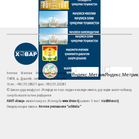
Агентии Миллии Иттилоотии Тоҷикистон
734018. ш. Душанбе, хиёбони Саъдии Шерозӣ,
16 тел.: +992 (37) 2385217, факс: +992 (37) 2232383
© Ҳамаи ҳуқуқ маҳфуз аст. Истифода ва паҳн кардани маводи сомона, дар кадом шакле набошад,
танҳо бо иҷозати хаттии роҳбарияти
АМИТ «Ховар»
имконпазир аст. Истинод ба
www.khovar.tj
ҳатмист. E-mail:
niat@khovar.tj
Омодакунандаи сомона:
Агентии рекламавии "adMedia"