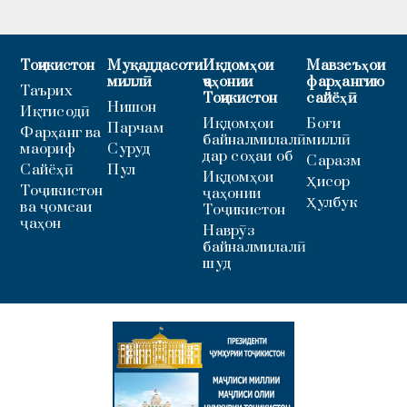
Тоҷикистон
Муқаддасоти
Иқдомҳои
Мавзеъҳои
миллӣ
ҷаҳонии
фарҳангию
Таърих
Тоҷикистон
сайёҳӣ
Нишон
Иқтисодӣ
Иқдомҳои
Боғи
Парчам
Фарҳанг ва
байналмилалӣ
миллӣ
маориф
Суруд
дар соҳаи об
Саразм
Сайёҳӣ
Пул
Иқдомҳои
Ҳисор
Тоҷикистон
ҷаҳонии
Ҳулбук
ва ҷомеаи
Тоҷикистон
ҷаҳон
Наврӯз
байналмилалӣ
шуд