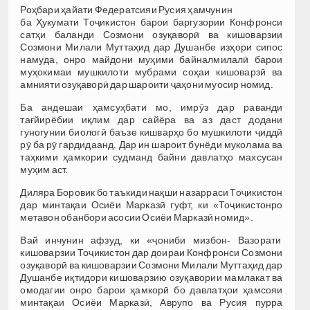
Роҳбари ҳайати Федератсияи Русия ҳамчунин
ба Ҳукумати Тоҷикистон барои баргузории Конфронси
сатҳи баланди Созмони озуқаворӣ ва кишоварзии
Созмони Милали Муттаҳид дар Душанбе изҳори сипос
намуда, онро майдони муҳими байналмилалӣ барои
муҳокимаи мушкилоти мубрами соҳаи кишоварзӣ ва
амнияти озуқаворӣ дар шароити ҷаҳони муосир номид.
Ба андешаи ҳамсуҳбати мо, имрӯз дар раванди
тағйирёбии иқлим дар сайёра ва аз даст додани
гуногунии биологӣ баъзе кишварҳо бо мушкилоти ҷиддӣ
рӯ ба рӯ гардидаанд. Дар ин шароит бунёди муколама ва
таҳкими ҳамкории судманд байни давлатҳо махсусан
муҳим аст.
Диляра Боровик бо таъкиди нақши назарраси Тоҷикистон
дар минтақаи Осиёи Марказӣ гуфт, ки «Тоҷикистонро
метавон обанбори асосии Осиёи Марказӣ номид».
Вай инчунин афзуд, ки «ҷониби мизбон- Вазорати
кишоварзии Тоҷикистон дар доираи Конфронси Созмони
озуқаворӣ ва кишоварзии Созмони Милали Муттаҳид дар
Душанбе иқтидори кишоварзию озуқавории мамлакат ва
омодагии онро барои ҳамкорӣ бо давлатҳои ҳамсояи
минтақаи Осиёи Марказӣ, Аврупо ва Русия пурра