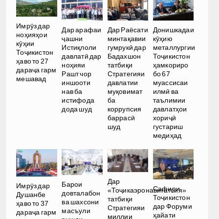
Имрӯз дар
Дар арафаи
Дар Раёсати
Донишкадаи
ноҳияҳои
ҷашни
минтақавии
кӯҳию
кӯҳии
Истиқлоли
гумрукӣ дар
металлургии
Тоҷикистон
давлатӣ дар
Бадахшон
Тоҷикистон
ҳаво то 27
ноҳияи
татбиқи
ҳамкориро
дараҷа гарм
Рашт чор
Стратегияи
бо 67
мешавад
иншооти
давлатии
муассисаи
нав ба
муқовимат
илмӣ ва
истифода
ба
таълимии
дода шуд
коррупсия
давлатҳои
баррасӣ
хориҷӣ
шуд
густариш
медиҳад
Дар
Барои
Имрӯз дар
Сафири
«Тоҷикаэронавигатсия»
довталабон
Душанбе
Тоҷикистон
татбиқи
ва шахсони
ҳаво то 37
дар Форуми
Стратегияи
масъули
дараҷа гарм
ҳайати
миллии