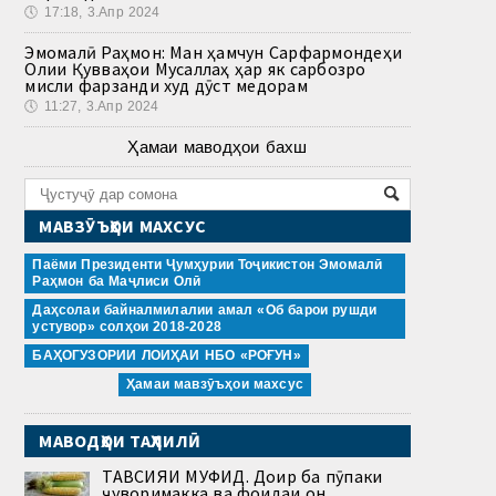
🕔
17:18, 3.Апр 2024
Эмомалӣ Раҳмон: Ман ҳамчун Сарфармондеҳи
Олии Қувваҳои Мусаллаҳ ҳар як сарбозро
мисли фарзанди худ дӯст медорам
🕔
11:27, 3.Апр 2024
Ҳамаи маводҳои бахш
МАВЗӮЪҲОИ МАХСУС
Паёми Президенти Ҷумҳурии Тоҷикистон Эмомалӣ
Раҳмон ба Маҷлиси Олӣ
Даҳсолаи байналмилалии амал «Об барои рушди
устувор» солҳои 2018-2028
БАҲОГУЗОРИИ ЛОИҲАИ НБО «РОҒУН»
Ҳамаи мавзӯъҳои махсус
МАВОДҲОИ ТАҲЛИЛӢ
ТАВСИЯИ МУФИД. Доир ба пӯпаки
ҷуворимакка ва фоидаи он