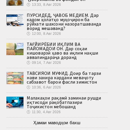
🕔
13:33, 8.Авг 2026
ПУРСИДЕД, ҶАВОБ МЕДИҲЕМ. Дар
кадом ҳолатҳо муҳоҷирон ба
рӯйхати шахсони назоратшаванда
ворид мешаванд?
🕔
12:00, 8.Авг 2026
ТАҒЙИРЁБИИ ИҚЛИМ ВА
ПАЙОМАДҲОИ ОН. Дар соҳаи
кишоварзӣ ҳаво ва иқлим нақши
аввалиндараҷа доранд
🕔
09:14, 7.Авг 2026
ТАВСИЯҲОИ МУФИД. Доир ба тарзи
нави захира кардани меваҷоту
сабзавот барои фасли зимистон
🕔
10:36, 6.Авг 2026
Малакаҳои рақамӣ заминаи рушди
иқтисоди рақобатпазири
Тоҷикистон мебошанд
🕔
11:30, 4.Авг 2026
Ҳамаи маводҳои бахш