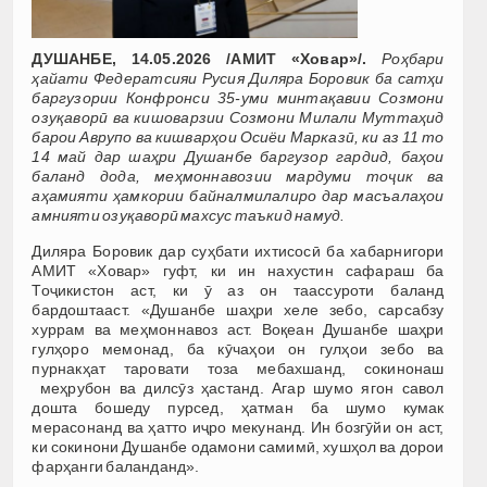
ДУШАНБЕ, 14.05.2026 /АМИТ «Ховар»/.
Роҳбари
ҳайати Федератсияи Русия Диляра Боровик ба сатҳи
баргузории Конфронси 35-уми минтақавии Созмони
озуқаворӣ ва кишоварзии Созмони Милали Муттаҳид
барои Аврупо ва кишварҳои Осиёи Марказӣ, ки аз 11 то
14 май дар шаҳри Душанбе баргузор гардид, баҳои
баланд дода, меҳмоннавозии мардуми тоҷик ва
аҳамияти ҳамкории байналмилалиро дар масъалаҳои
амнияти озуқаворӣ махсус таъкид намуд.
Диляра Боровик дар суҳбати ихтисосӣ ба хабарнигори
АМИТ «Ховар» гуфт, ки ин нахустин сафараш ба
Тоҷикистон аст, ки ӯ аз он таассуроти баланд
бардоштааст. «Душанбе шаҳри хеле зебо, сарсабзу
хуррам ва меҳмоннавоз аст. Воқеан Душанбе шаҳри
гулҳоро мемонад, ба кӯчаҳои он гулҳои зебо ва
пурнакҳат таровати тоза мебахшанд, сокинонаш
меҳрубон ва дилсӯз ҳастанд. Агар шумо ягон савол
дошта бошеду пурсед, ҳатман ба шумо кумак
мерасонанд ва ҳатто иҷро мекунанд. Ин бозгӯйи он аст,
ки сокинони Душанбе одамони самимӣ, хушҳол ва дорои
фарҳанги баланданд».