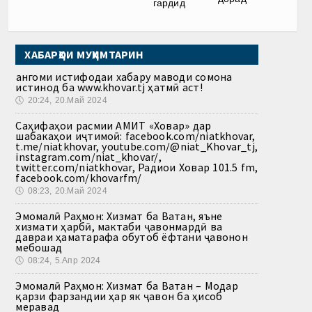
гардид
ХАБАРҲОИ МУҲИМТАРИН
Ҳангоми истифодаи хабару маводи сомона
истинод ба www.khovar.tj ҳатмӣ аст!
🕔
20:24, 20.Май 2024
Саҳифаҳои расмии АМИТ «Ховар» дар
шабакаҳои иҷтимоӣ: facebook.com/niatkhovar,
t.me/niatkhovar, youtube.com/@niat_Khovar_tj,
instagram.com/niat_khovar/,
twitter.com/niatkhovar, Радиои Ховар 101.5 fm,
facebook.com/khovarfm/
🕔
08:23, 20.Май 2024
Эмомалӣ Раҳмон: Хизмат ба Ватан, яъне
хизмати ҳарбӣ, мактаби ҷавонмардӣ ва
давраи ҳаматарафа обутоб ёфтани ҷавонон
мебошад
🕔
08:24, 5.Апр 2024
Эмомалӣ Раҳмон: Хизмат ба Ватан – Модар
қарзи фарзандии ҳар як ҷавон ба ҳисоб
меравад