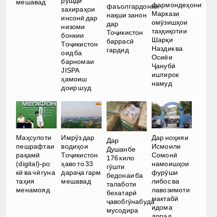
рушди
мешавад
фармондеҳони
фаъолгардонии
захираҳои
Маркази
нақши занон
инсонӣ дар
омӯзишҳои
дар
низоми
таҳқиқотии
Тоҷикистон
бонкии
Шарқи
баррасӣ
Тоҷикистон
Наздик ва
гардид
оид ба
Осиёи
барномаи
Ҷанубӣ
JISPA
иштирок
ҳамоиш
намуд
доир шуд
Имрӯз дар
Дар ноҳияи
Маҳсулоти
Дар
водиҳои
Исмоили
пешрафтаи
Душанбе
Тоҷикистон
Сомонӣ
рақамӣ
176 кило
ҳаво то 33
намоишҳои
(digital)-ро
гӯшти
дараҷа гарм
фурӯши
кӣ ва чӣ гуна
бедонаи ба
мешавад
либос ва
таҳия
талаботи
лавозимоти
менамояд
бехатарӣ
мактабӣ
ҷавобгӯнабуда
идома
мусодира
дорад