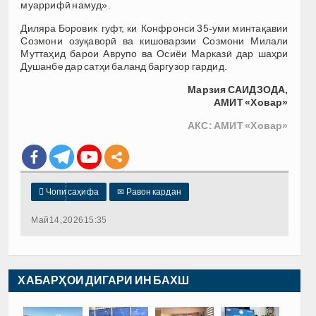
муаррифӣ намуд».
Диляра Боровик гуфт, ки Конфронси 35-уми минтақавии
Созмони озуқаворӣ ва кишоварзии Созмони Милали
Муттаҳид барои Аврупо ва Осиёи Марказӣ дар шаҳри
Душанбе дар сатҳи баланд баргузор гардид.
Марзия САИДЗОДА,
АМИТ «Ховар»
АКС: АМИТ «Ховар»

Чопи саҳифа
✉
Равон кардан
Май 14, 2026 15:35
ХАБАРҲОИ ДИГАРИ ИН БАХШ