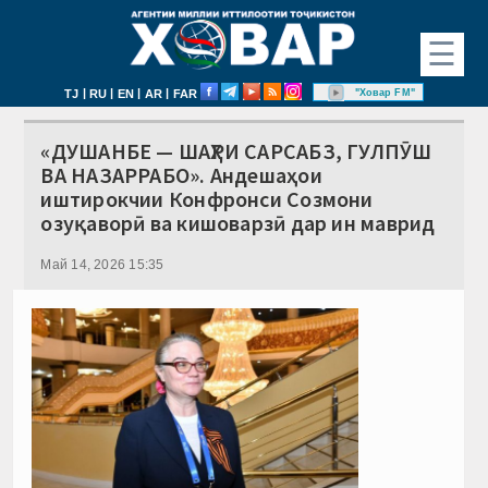
☰
|
|
|
|
"Ховар FM"
TJ
RU
EN
AR
FAR
«ДУШАНБЕ — ШАҲРИ САРСАБЗ, ГУЛПӮШ
ВА НАЗАРРАБО». Андешаҳои
иштирокчии Конфронси Созмони
озуқаворӣ ва кишоварзӣ дар ин маврид
Май 14, 2026 15:35