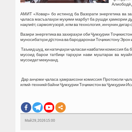
Алиободӣ 
АМИТ «Ховар» бо истинод ба Вазорати энергетика ва з
ҷаласа масъалаҳои муҳими марбут ба рушди ҳамкории дуҷо
нақлиёт, сармоягузорӣ, илм ва технология, инчунин дига
‎Вазири энергетика ва захираҳои оби Ҷумҳурии Тоҷикистон
муносибатҳои дӯстона ва бародаронаи Тоҷикистону Эрон 
‎ Таъкид шуд, ки натиҷаҳои ҷаласаи навбатии комиссия б
мусоид барои татбиқи тарҳҳои нави муштарак ва муай
мусоидат мекунанд.
‎ Дар анҷоми ҷаласа ҳамраисони комиссия Протоколи ҷал
илмӣ-техникӣ байни Ҷумҳурии Тоҷикистон ва Ҷумҳурии Ис
Май 29, 2026 15:00