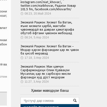
instagram.com/niat_khovar/,
twitter.com/niatkhovar, Радиои Ховар
101.5 fm, facebook.com/khovarfm/
рони
🕔
08:23, 20.Май 2024
ноат,
Эмомалӣ Раҳмон: Хизмат ба Ватан,
яъне хизмати ҳарбӣ, мактаби
авлат
ҷавонмардӣ ва давраи ҳаматарафа
обутоб ёфтани ҷавонон мебошад
🕔
08:24, 5.Апр 2024
минаи
абон
Эмомалӣ Раҳмон: Хизмат ба Ватан –
Модар қарзи фарзандии ҳар як ҷавон
ба ҳисоб меравад
🕔
17:18, 3.Апр 2024
тӣ ва
Эмомалӣ Раҳмон: Ман ҳамчун
Сарфармондеҳи Олии Қувваҳои
Мусаллаҳ ҳар як сарбозро мисли
стон
фарзанди худ дӯст медорам
🕔
11:27, 3.Апр 2024
Ҳамаи маводҳои бахш