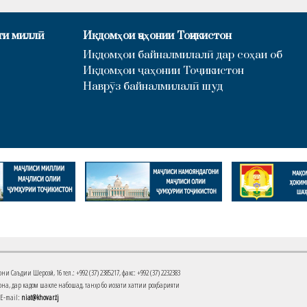
ти миллӣ
Иқдомҳои ҷаҳонии Тоҷикистон
Иқдомҳои байналмилалӣ дар соҳаи об
Иқдомҳои ҷаҳонии Тоҷикистон
Наврӯз байналмилалӣ шуд
Саъдии Шерозӣ, 16 тел.: +992 (37) 2385217, факс: +992 (37) 2232383
на, дар кадом шакле набошад, танҳо бо иҷозати хаттии роҳбарияти
 E-mail:
niat@khovar.tj