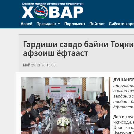
Асосӣ
Президент
Парламент
Пойтахт
Сиёсати хор
‎Гардиши савдо байни Тоҷик
афзоиш ёфтааст
Май 29, 2026 15:00
ДУШАНБЕ, 
тиҷорати
солҳои ох
гардиши с
нисбат б
ёфтааст
Дар ин ху
иқтисодӣ,
Эрон, ки 
Ҷумҳурии 