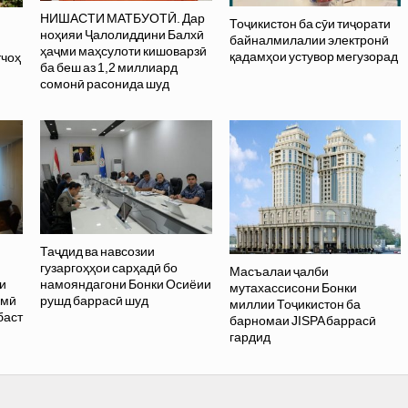
НИШАСТИ МАТБУОТӢ. Дар
Тоҷикистон ба сӯи тиҷорати
ноҳияи Ҷалолиддини Балхӣ
байналмилалии электронӣ
ҳаҷми маҳсулоти кишоварзӣ
қадамҳои устувор мегузорад
тчоҳ
ба беш аз 1,2 миллиард
сомонӣ расонида шуд
Таҷдид ва навсозии
гузаргоҳҳои сарҳадӣ бо
Масъалаи ҷалби
и
намояндагони Бонки Осиёии
мутахассисони Бонки
лмӣ
рушд баррасӣ шуд
миллии Тоҷикистон ба
баст
барномаи JISPA баррасӣ
гардид