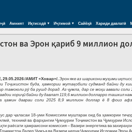
иҷӣ
Амният
Иқтисодӣ
Иҷтимоӣ
Сайёҳӣ
Хариди давлатӣ
истон ва Эрон қариб 9 миллион д
29.05.2026 /АМИТ «Ховар»/.
Эрон яке аз шарикони муҳими иқтис
и Тоҷикистон буда, ҳамкории мутақобили судманд байни ду ки
ир тамоюли рӯ ба рушд дорад. Аз ҷумла, дар се моҳи аввали соли
авдои хориҷӣ байни ду давлат 119,6 миллион долларро ташкил нам
а ҳамин давраи соли 2025 8,9 миллион доллар ё 8 фоиз аф
.
сус дар ҷаласаи 18-уми Комиссияи муштарак оид ба ҳамкории тиҷо
 илмӣ, техникӣ ва фарҳангии Ҷумҳурии Тоҷикистон ва Ҷумҳурии Ис
таҳти раёсати ҳамраисони комиссия – Вазири энергетика ва захираҳо
Тоҷикистон Далер Ҷумъа ва Вазири неруи Ҷумҳурии Исломии Эрон А