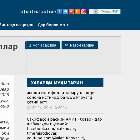
|
|
|
|
"Ховар FM"
TJ
RU
EN
AR
FAR
Минтақа ва ҷаҳон
Дар бораи мо
оллар

Чопи саҳифа
✉
Равон кардан
ХАБАРҲОИ МУҲИМТАРИН
одию
швар
Ҳангоми истифодаи хабару маводи
 2026
сомона истинод ба www.khovar.tj
уда,
ҳатмӣ аст!
зоиш
🕔
20:24, 20.Май 2024
Саҳифаҳои расмии АМИТ «Ховар» дар
ратӣ,
шабакаҳои иҷтимоӣ:
ломии
facebook.com/niatkhovar,
t.me/niatkhovar,
и оби
youtube.com/@niat_Khovar_tj,
ббос