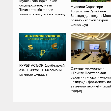
Муассисаю корхонаҳои
соҳаи роҳу нақлиёти
Муовини Сарвазири
Тоҷикистон ба фасли
Тоҷикистон Сулаймон
зимистон омодагӣ мегиранд
Зиёзода дар ноҳияи Мас
бо вазъи корҳои саҳроӣ
шинос шуд
ҚУРБИ АСЪОР: 1 рубли русӣ
Озмуни ҷумҳуриявии
аз 0.1139 то 0.1160 сомонӣ
«Таҳияи Платформаи
муқррар шудааст
рақамии тиҷоратикунони
натиҷаҳои фаъолияти и
ва илмию техникӣ» ҷамъ
гардид