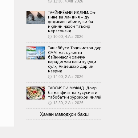
🕔
11:30, 4.Авг 2026
ТАҒЙИРЁБИИ ИҚЛИМ. Эл-
Нинё ва Ла-Ниня – ду
ҳодисаи табиие, ки ба
иқлими ҷаҳон таъсир
мерасонанд
🕔
10:00, 4.Авг 2026
Ташаббуси Тоҷикистон дар
СММ: масъулияти
байнинаслӣ ҳамчун
парадигмаи нави ҳуқуқи
сулҳ. Андешаҳо дар ин
маврид
🕔
14:00, 2.Авг 2026
ТАВСИЯҲОИ МУФИД. Доир
ба манфиат ва хусусияти
табобатии хӯрокҳои миллӣ
🕔
13:30, 2.Авг 2026
Ҳамаи маводҳои бахш