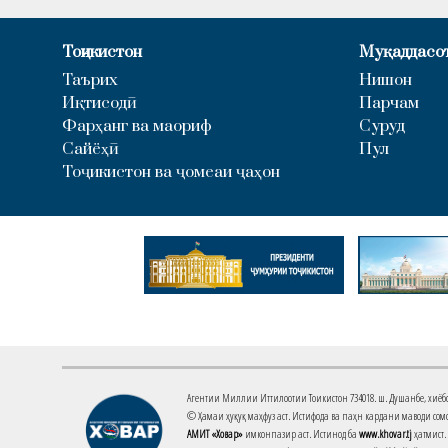
Тоҷикистон
Муқаддасо
Таърих
Нишон
Иқтисодӣ
Парчам
Фарҳанг ва маориф
Суруд
Сайёҳӣ
Пул
Тоҷикистон ва ҷомеаи ҷаҳон
Агентии Миллии Иттилоотии Тоҷикистон 734018. ш. Душанбе, хиёбони 
© Ҳамаи ҳуқуқ маҳфуз аст. Истифода ва паҳн кардани маводи сомо
АМИТ «Ховар»
имконпазир аст. Истинод ба
www.khovar.tj
ҳатмист.