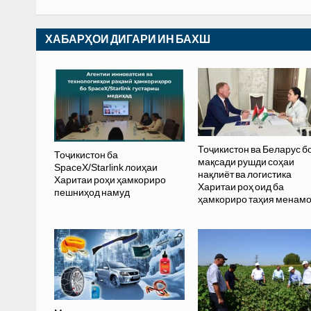
ХАБАРҲОИ ДИГАРИ ИН БАХШ
Тоҷикистон ва Беларус б
Тоҷикистон ба
мақсади рушди соҳаи
SpaceX/Starlink лоиҳаи
нақлиёт ва логистика
Харитаи роҳи ҳамкориро
Харитаи роҳ оид ба
пешниҳод намуд
ҳамкориро таҳия менам