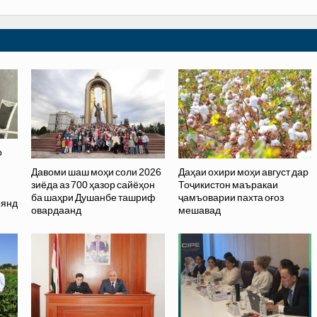
о
Давоми шаш моҳи соли 2026
Даҳаи охири моҳи август дар
зиёда аз 700 ҳазор сайёҳон
Тоҷикистон маъракаи
ба шаҳри Душанбе ташриф
ҷамъоварии пахта оғоз
оянд
овардаанд
мешавад