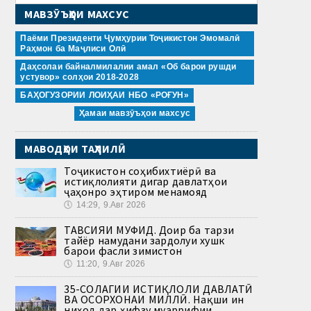
МАВЗӮЪҲОИ МАХСУС
Паёми Президенти Ҷумҳурии Тоҷикистон Эмомалӣ
Раҳмон ба Маҷлиси Олӣ
Даҳсолаи байналмилалии амал «Об барои рушди
устувор» солҳои 2018-2028
БАҲОГУЗОРИИ ЛОИҲАИ НБО «РОҒУН»
Ҳамаи мавзӯъҳои махсус
МАВОДҲОИ ТАҲЛИЛӢ
Тоҷикистон соҳибихтиёрӣ ва
истиқлолияти дигар давлатҳои
ҷаҳонро эҳтиром менамояд
🕔
14:29, 9.Авг 2026
ТАВСИЯИ МУФИД. Доир ба тарзи
тайёр намудани зардолуи хушк
барои фасли зимистон
🕔
11:20, 9.Авг 2026
35-СОЛАГИИ ИСТИҚЛОЛИ ДАВЛАТӢ
ВА ОСОРХОНАИ МИЛЛӢ. Нақши ин
ниҳод дар ҳифзу муаррифии