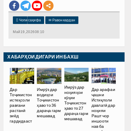

Чопи саҳифа
✉
Равон кардан
Май 19, 2026 08:10
ХАБАРҲОИ ДИГАРИ ИН БАХШ
Имрӯз дар
Дар
Имрӯз дар
Дар арафаи
ноҳияҳои
Тоҷикистон
водиҳои
ҷашни
кӯҳии
истеҳсоли
Тоҷикистон
Истиқлоли
Тоҷикистон
равғани
ҳаво то 36
давлатӣ дар
ҳаво то 27
растанӣ
дараҷа гарм
ноҳияи
дараҷа гарм
зиёд
мешавад
Рашт чор
мешавад
гардидааст
иншооти
нав ба