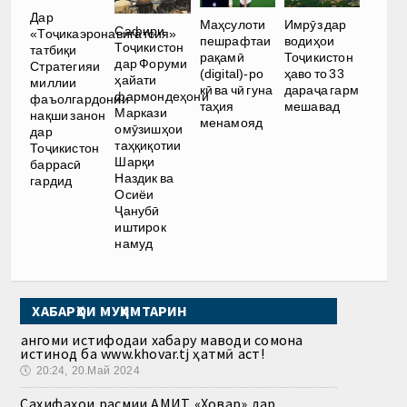
Дар
Имрӯз дар
Маҳсулоти
Сафири
«Тоҷикаэронавигатсия»
водиҳои
пешрафтаи
Тоҷикистон
татбиқи
Тоҷикистон
рақамӣ
дар Форуми
Стратегияи
ҳаво то 33
(digital)-ро
ҳайати
миллии
дараҷа гарм
кӣ ва чӣ гуна
фармондеҳони
фаъолгардонии
мешавад
таҳия
Маркази
нақши занон
менамояд
омӯзишҳои
дар
таҳқиқотии
Тоҷикистон
Шарқи
баррасӣ
Наздик ва
гардид
Осиёи
Ҷанубӣ
иштирок
намуд
ХАБАРҲОИ МУҲИМТАРИН
Ҳангоми истифодаи хабару маводи сомона
истинод ба www.khovar.tj ҳатмӣ аст!
🕔
20:24, 20.Май 2024
Саҳифаҳои расмии АМИТ «Ховар» дар