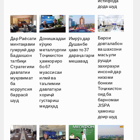
истифода
дода шуд
Барои
Дар Раёсати
Донишкадаи
Имрӯз дар
довталабон
минтақавии
кӯҳию
Душанбе
ва шахсони
гумрукӣ дар
металлургии
ҳаво то 37
масъули
Бадахшон
Тоҷикистон
дараҷа гарм
рушди
татбиқи
ҳамкориро
мешавад
захираҳои
Стратегияи
бо 67
инсонӣ дар
давлатии
муассисаи
низоми
муқовимат
илмӣ ва
бонкии
ба
таълимии
Тоҷикистон
коррупсия
давлатҳои
оид ба
баррасӣ
хориҷӣ
барномаи
шуд
густариш
JISPA
медиҳад
ҳамоиш
доир шуд