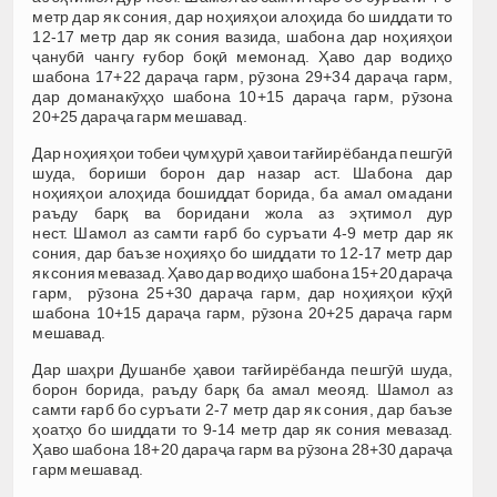
метр дар як сония, дар ноҳияҳои алоҳида бо шиддати то
12-17 метр дар як сония вазида, шабона дар ноҳияҳои
ҷанубӣ чангу ғубор боқӣ мемонад. Ҳаво дар водиҳо
шабона 17+22 дараҷа гарм, рӯзона 29+34 дараҷа гарм,
дар доманакӯҳҳо шабона 10+15 дараҷа гарм, рӯзона
20+25 дараҷа гарм мешавад.
Дар ноҳияҳои тобеи ҷумҳурӣ ҳавои тағйирёбанда пешгӯӣ
шуда, бориши борон дар назар аст. Шабона дар
ноҳияҳои алоҳида бошиддат борида, ба амал омадани
раъду барқ ва боридани жола аз эҳтимол дур
нест. Шамол аз самти ғарб бо суръати 4-9 метр дар як
сония, дар баъзе ноҳияҳо бо шиддати то 12-17 метр дар
як сония мевазад. Ҳаво дар водиҳо шабона 15+20 дараҷа
гарм, рӯзона 25+30 дараҷа гарм, дар ноҳияҳои кӯҳӣ
шабона 10+15 дараҷа гарм, рӯзона 20+25 дараҷа гарм
мешавад.
Дар шаҳри Душанбе ҳавои тағйирёбанда пешгӯӣ шуда,
борон борида, раъду барқ ба амал меояд. Шамол аз
самти ғарб бо суръати 2-7 метр дар як сония, дар баъзе
ҳоатҳо бо шиддати то 9-14 метр дар як сония мевазад.
Ҳаво шабона 18+20 дараҷа гарм ва рӯзона 28+30 дараҷа
гарм мешавад.