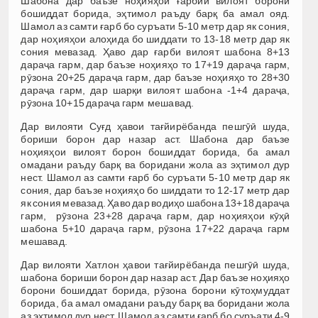
Шабона дар баъзе ноҳияҳои ғарбии вилоят борони
бошиддат борида, эҳтимол раъду барқ ба амал ояд.
Шамол аз самти ғарб бо суръати 5-10 метр дар як сония,
дар ноҳияҳои алоҳида бо шиддати то 13-18 метр дар як
сония мевазад. Ҳаво дар ғарби вилоят шабона 8+13
дараҷа гарм, дар баъзе ноҳияҳо то 17+19 дараҷа гарм,
рӯзона 20+25 дараҷа гарм, дар баъзе ноҳияҳо то 28+30
дараҷа гарм, дар шарқи вилоят шабона -1+4 дараҷа,
рӯзона 10+15 дараҷа гарм мешавад.
Дар вилояти Суғд ҳавои тағйирёбанда пешгӯӣ шуда,
бориши борон дар назар аст. Шабона дар баъзе
ноҳияҳои вилоят борон бошиддат борида, ба амал
омадани раъду барқ ва боридани жола аз эҳтимол дур
нест. Шамол аз самти ғарб бо суръати 5-10 метр дар як
сония, дар баъзе ноҳияҳо бо шиддати то 12-17 метр дар
як сония мевазад. Ҳаво дар водиҳо шабона 13+18 дараҷа
гарм, рӯзона 23+28 дараҷа гарм, дар ноҳияҳои кӯҳӣ
шабона 5+10 дараҷа гарм, рӯзона 17+22 дараҷа гарм
мешавад.
Дар вилояти Хатлон ҳавои тағйирёбанда пешгӯӣ шуда,
шабона бориши борон дар назар аст. Дар баъзе ноҳияҳо
борони бошиддат борида, рӯзона борони кӯтоҳмуддат
борида, ба амал омадани раъду барқ ва боридани жола
аз эҳтимол дур нест. Шамол аз самти ғарб бо суръати 4-9