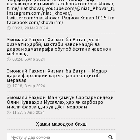
шабакаҳои иҷтимоӣ: facebook.com/niatkhovar,
t.me/niatkhovar, youtube.com/@niat_Khovar_tj,
instagram.com/niat_khovar/,
twitter.com/niatkhovar, Радиои Ховар 101.5 fm,
facebook.com/khovarfm/
🕔
08:23, 20.Май 2024
Эмомалӣ Раҳмон: Хизмат ба Ватан, яъне
хизмати ҳарбӣ, мактаби ҷавонмардӣ ва
давраи ҳаматарафа обутоб ёфтани ҷавонон
мебошад
🕔
08:24, 5.Апр 2024
Эмомалӣ Раҳмон: Хизмат ба Ватан – Модар
қарзи фарзандии ҳар як ҷавон ба ҳисоб
меравад
🕔
17:18, 3.Апр 2024
Эмомалӣ Раҳмон: Ман ҳамчун Сарфармондеҳи
Олии Қувваҳои Мусаллаҳ ҳар як сарбозро
мисли фарзанди худ дӯст медорам
🕔
11:27, 3.Апр 2024
Ҳамаи маводҳои бахш