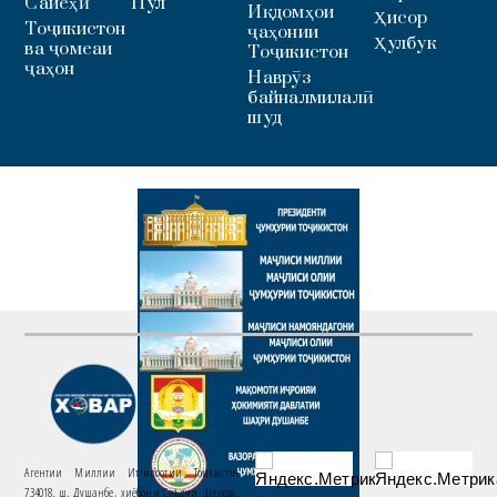
Сайёҳӣ
Пул
Иқдомҳои
Ҳисор
Тоҷикистон
ҷаҳонии
Ҳулбук
ва ҷомеаи
Тоҷикистон
ҷаҳон
Наврӯз
байналмилалӣ
шуд
Агентии Миллии Иттилоотии Тоҷикистон
734018. ш. Душанбе, хиёбони Саъдии Шерозӣ,