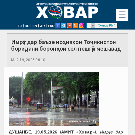
☰
|
|
|
|
"Ховар FM"
TJ
RU
EN
AR
FAR
Имрӯз дар баъзе ноҳияҳои Тоҷикистон
боридани боронҳои сел пешгӯӣ мешавад
Май 19, 2026 08:10
ДУШАНБЕ, 19.05.2026 /АМИТ «Ховар»/.
Имрӯз дар