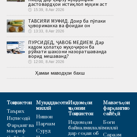
дастовардҳои истиқлол муҳим аст
🕔
15:39, 8.Авг 2026
ТАВСИЯИ МУФИД. Доир ба пӯпаки
ҷуворимакка ва фоидаи он
🕔
13:33, 8.Авг 2026
ПУРСИДЕД, ҶАВОБ МЕДИҲЕМ. Дар
кадом ҳолатҳо муҳоҷирон ба
рӯйхати шахсони назоратшаванда
ворид мешаванд?
🕔
12:00, 8.Авг 2026
Ҳамаи маводҳои бахш
Тоҷикистон
Муқаддасоти
Иқдомҳои
Мавзеъҳои
миллӣ
ҷаҳонии
фарҳангию
Таърих
Тоҷикистон
сайёҳӣ
Нишон
Иқтисодӣ
Иқдомҳои
Боғи
Парчам
Фарҳанг ва
байналмилалӣ
миллӣ
маориф
Суруд
дар соҳаи об
Саразм