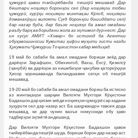
ҷумҳурӣ ҳавои тағйирёбанда пешгӯӣ мешавад. Дар
бештари ноҳияҳо боронҳои сел (дар ноҳияҳои тобеи
ҷумҳурӣ, гурӯҳи ноҳияҳои минтақаи Кӯлоб, ноҳияҳои
доманакӯҳии вилояти Суғд боронҳои бошиддати сел)
дар назар буда, дар баъзе ноҳияҳо ба амал омадани
раъду барқ ва боридани жола аз эҳтимол дур нест. Дар
ин хусус АМИТ «Ховар» бо истинод ба Агентии
обуҳавошиносии Кумитаи ҳифзи муҳити зисти назди
Ҳукумати Ҷумҳурии Тоҷикистон хабар медиҳад.
19 май бо сабаби ба амал омадани бориши зиёд дар
дарёҳои Зарафшон, Обихингоб, Вахш, Ёхсӯ, Қизилсӯ
(ҷанубӣ) ва дарёҳои аз нишебиҳои ҷанубии қаторкӯҳҳои
Ҳисор ҷоришаванда баландшавии сатҳи об пешгӯӣ
мешавад.
19-20 май бо сабаби ба амал омадани бориш ба истисно
аз минтақаҳои шарқии Вилояти Мухтори Кӯҳистони
Бадахшон дар қисми зиёди ноҳияҳои ҷумҳурӣ сар задани
зуҳуроти сел дар назар аст. Ба шаҳрвандон тавсия дода
мешавад, ки дар чунин вазъи номусоиди обу ҳаво
тадбирҳои эҳтиётӣ андешанд.
Дар Вилояти Мухтори Кӯҳистони Бадахшон ҳавои
тағйирёбанда пешгӯӣ шуда, бориши борон дар назар аст.