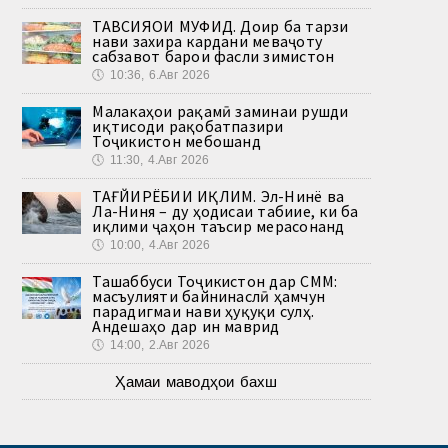
ТАВСИЯҲОИ МУФИД. Доир ба тарзи
нави захира кардани меваҷоту
сабзавот барои фасли зимистон
🕔
10:36, 6.Авг 2026
Малакаҳои рақамӣ заминаи рушди
иқтисоди рақобатпазири
Тоҷикистон мебошанд
🕔
11:30, 4.Авг 2026
ТАҒЙИРЁБИИ ИҚЛИМ. Эл-Нинё ва
Ла-Ниня – ду ҳодисаи табиие, ки ба
иқлими ҷаҳон таъсир мерасонанд
🕔
10:00, 4.Авг 2026
Ташаббуси Тоҷикистон дар СММ:
масъулияти байнинаслӣ ҳамчун
парадигмаи нави ҳуқуқи сулҳ.
Андешаҳо дар ин маврид
🕔
14:00, 2.Авг 2026
Ҳамаи маводҳои бахш