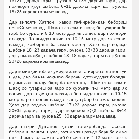
16+21 дараҷа гарм, рӯзона 30+35 дараҷа гарм, дар
ноҳияҳои кӯҳӣ шабона 6+11 дараҷа гарм ва рӯзона
18+23 дараҷа гарм мешавад.
Дар вилояти Хатлон ҳавои тағйирёбандаи бебориш
пешгӯӣ мешавад. Шамол аз самти шарқ бо гузариш ба
ғарб бо суръати 5-10 метр дар як сония, дар ноҳияҳои
алоҳида бо шиддатнокии то 10-15 метр дар як сония
вазида, хокбориш ба амал меояд. Ҳаво дар водиҳо
шабона 18+23 дараҷа гарм, рӯзона 33+38 дараҷа гарм,
дар доманакӯҳҳо шабона 13+18 дараҷа гарм ва рӯзона
23+28 дараҷа гарм мешавад.
Дар ноҳияҳои тобеи ҷумҳурӣ ҳавои тағйирёбанда пешгӯӣ
шуда, дар баъзе ноҳияҳо борони кӯтоҳмуддат борида,
эҳтимолан раъду барқ ба амал ояд. Шамол аз самти
шарқ бо гузариш ба ғарб бо суръати 4-9 метр дар як
сония, дар ноҳияҳои алоҳида бо шиддатнокии то 10-15
метр дар як сония вазида, чангу ғубор ба амал меояд.
Ҳаво дар водиҳо шабона 17+22 дараҷа гарм, рӯзона
30+35 дараҷа гарм, дар ноҳияҳои кӯҳӣ шабона 9+14
дараҷа гарм ва рӯзона 25+30 дараҷа гарм мешавад.
Дар шаҳри Душанбе ҳавои тағйирёбанда, асосан
бебориш пешгӯӣ шуда, эҳтимолан раъду барқ ба амал
ояд. Шамол аз самти ғарб бо суръати 7-12 метр дар як