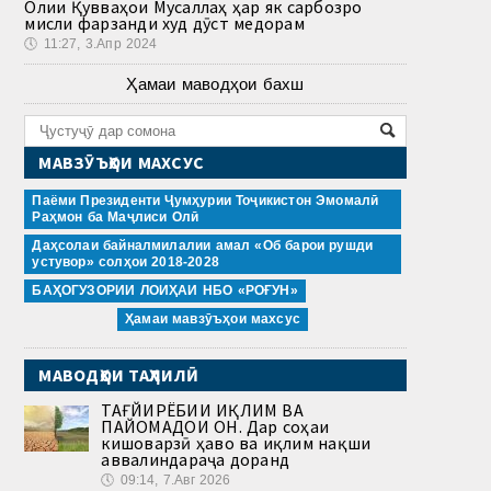
Олии Қувваҳои Мусаллаҳ ҳар як сарбозро
мисли фарзанди худ дӯст медорам
🕔
11:27, 3.Апр 2024
Ҳамаи маводҳои бахш
МАВЗӮЪҲОИ МАХСУС
Паёми Президенти Ҷумҳурии Тоҷикистон Эмомалӣ
Раҳмон ба Маҷлиси Олӣ
Даҳсолаи байналмилалии амал «Об барои рушди
устувор» солҳои 2018-2028
БАҲОГУЗОРИИ ЛОИҲАИ НБО «РОҒУН»
Ҳамаи мавзӯъҳои махсус
МАВОДҲОИ ТАҲЛИЛӢ
ТАҒЙИРЁБИИ ИҚЛИМ ВА
ПАЙОМАДҲОИ ОН. Дар соҳаи
кишоварзӣ ҳаво ва иқлим нақши
аввалиндараҷа доранд
🕔
09:14, 7.Авг 2026