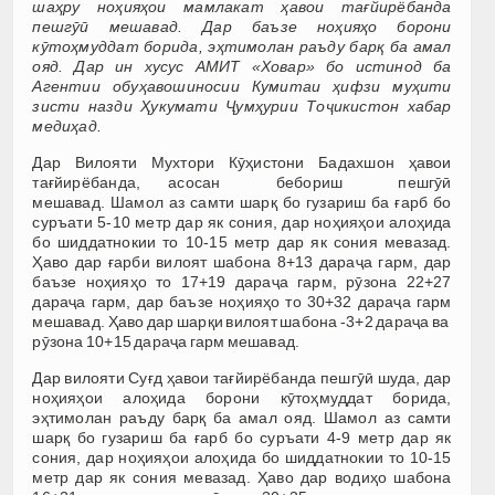
шаҳру ноҳияҳои мамлакат ҳавои тағйирёбанда
пешгӯӣ мешавад. Дар баъзе ноҳияҳо борони
кӯтоҳмуддат борида, эҳтимолан раъду барқ ба амал
ояд. Дар ин хусус АМИТ «Ховар» бо истинод ба
Агентии обуҳавошиносии Кумитаи ҳифзи муҳити
зисти назди Ҳукумати Ҷумҳурии Тоҷикистон хабар
медиҳад.
Дар Вилояти Мухтори Кӯҳистони Бадахшон ҳавои
тағйирёбанда, асосан бебориш пешгӯӣ
мешавад. Шамол аз самти шарқ бо гузариш ба ғарб бо
суръати 5-10 метр дар як сония, дар ноҳияҳои алоҳида
бо шиддатнокии то 10-15 метр дар як сония мевазад.
Ҳаво дар ғарби вилоят шабона 8+13 дараҷа гарм, дар
баъзе ноҳияҳо то 17+19 дараҷа гарм, рӯзона 22+27
дараҷа гарм, дар баъзе ноҳияҳо то 30+32 дараҷа гарм
мешавад. Ҳаво дар шарқи вилоят шабона -3+2 дараҷа ва
рӯзона 10+15 дараҷа гарм мешавад.
Дар вилояти Суғд ҳавои тағйирёбанда пешгӯӣ шуда, дар
ноҳияҳои алоҳида борони кӯтоҳмуддат борида,
эҳтимолан раъду барқ ба амал ояд. Шамол аз самти
шарқ бо гузариш ба ғарб бо суръати 4-9 метр дар як
сония, дар ноҳияҳои алоҳида бо шиддатнокии то 10-15
метр дар як сония мевазад. Ҳаво дар водиҳо шабона