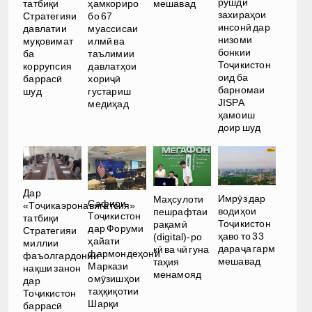
рушди
татбиқи
ҳамкориро
мешавад
захираҳои
Стратегияи
бо 67
инсонӣ дар
давлатии
муассисаи
низоми
муқовимат
илмӣ ва
бонкии
ба
таълимии
Тоҷикистон
коррупсия
давлатҳои
оид ба
баррасӣ
хориҷӣ
барномаи
шуд
густариш
JISPA
медиҳад
ҳамоиш
доир шуд
Дар
Имрӯз дар
Маҳсулоти
Сафири
«Тоҷикаэронавигатсия»
водиҳои
пешрафтаи
Тоҷикистон
татбиқи
Тоҷикистон
рақамӣ
дар Форуми
Стратегияи
ҳаво то 33
(digital)-ро
ҳайати
миллии
дараҷа гарм
кӣ ва чӣ гуна
фармондеҳони
фаъолгардонии
мешавад
таҳия
Маркази
нақши занон
менамояд
омӯзишҳои
дар
таҳқиқотии
Тоҷикистон
Шарқи
баррасӣ