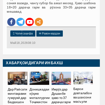
сония вазида, чангу ғубор ба амал меояд. Ҳаво шабона
18+20 дараҷа гарм ва рӯзона 33+35 дараҷа гарм
мешавад.

Чопи саҳифа
✉
Равон кардан
Май 18, 2026 08:10
ХАБАРҲОИ ДИГАРИ ИН БАХШ
Барои
Дар Раёсати
Донишкадаи
Имрӯз дар
довталабон
минтақавии
кӯҳию
Душанбе
ва шахсони
гумрукӣ дар
металлургии
ҳаво то 37
масъули
Бадахшон
Тоҷикистон
дараҷа гарм