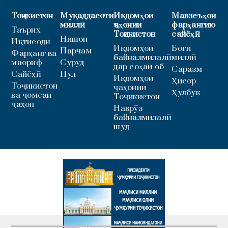
Тоҷикистон
Муқаддасоти
Иқдомҳои
Мавзеъҳои
миллӣ
ҷаҳонии
фарҳангию
Таърих
Тоҷикистон
сайёҳӣ
Нишон
Иқтисодӣ
Иқдомҳои
Боғи
Парчам
Фарҳанг ва
байналмилалӣ
миллӣ
маориф
Суруд
дар соҳаи об
Саразм
Сайёҳӣ
Пул
Иқдомҳои
Ҳисор
Тоҷикистон
ҷаҳонии
Ҳулбук
ва ҷомеаи
Тоҷикистон
ҷаҳон
Наврӯз
байналмилалӣ
шуд