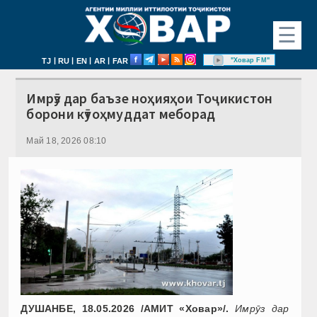
☰
|
|
|
|
"Ховар FM"
TJ
RU
EN
AR
FAR
Имрӯз дар баъзе ноҳияҳои Тоҷикистон
борони кӯтоҳмуддат меборад
Май 18, 2026 08:10
ДУШАНБЕ, 18.05.2026 /АМИТ «Ховар»/.
Имрӯз дар