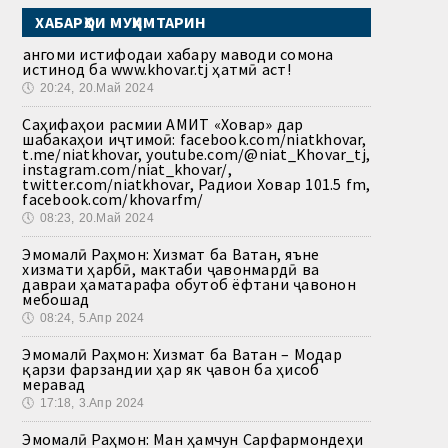
ХАБАРҲОИ МУҲИМТАРИН
Ҳангоми истифодаи хабару маводи сомона
истинод ба www.khovar.tj ҳатмӣ аст!
🕔
20:24, 20.Май 2024
Саҳифаҳои расмии АМИТ «Ховар» дар
шабакаҳои иҷтимоӣ: facebook.com/niatkhovar,
t.me/niatkhovar, youtube.com/@niat_Khovar_tj,
instagram.com/niat_khovar/,
twitter.com/niatkhovar, Радиои Ховар 101.5 fm,
facebook.com/khovarfm/
🕔
08:23, 20.Май 2024
Эмомалӣ Раҳмон: Хизмат ба Ватан, яъне
хизмати ҳарбӣ, мактаби ҷавонмардӣ ва
давраи ҳаматарафа обутоб ёфтани ҷавонон
мебошад
🕔
08:24, 5.Апр 2024
Эмомалӣ Раҳмон: Хизмат ба Ватан – Модар
қарзи фарзандии ҳар як ҷавон ба ҳисоб
меравад
🕔
17:18, 3.Апр 2024
Эмомалӣ Раҳмон: Ман ҳамчун Сарфармондеҳи