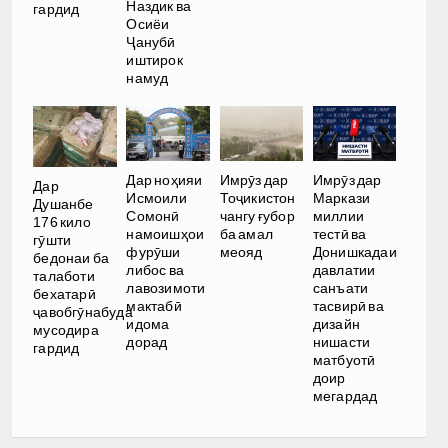
Наздик ва
гардид
Осиёи
Ҷанубӣ
иштирок
намуд
Дар ноҳияи
Имрӯз дар
Имрӯз дар
Дар
Исмоили
Тоҷикистон
Маркази
Душанбе
Сомонӣ
чангу ғубор
миллии
176 кило
намоишҳои
ба амал
тестӣ ва
гӯшти
фурӯши
меояд
Донишкадаи
бедонаи ба
либос ва
давлатии
талаботи
лавозимоти
санъати
бехатарӣ
мактабӣ
тасвирӣ ва
ҷавобгӯнабуда
идома
дизайн
мусодира
дорад
нишасти
гардид
матбуотӣ
доир
мегардад