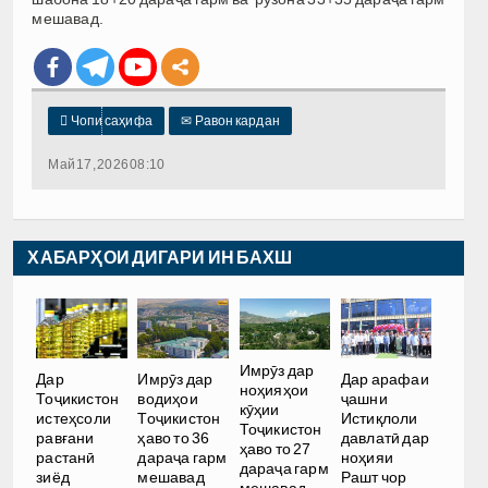
мешавад.

Чопи саҳифа
✉
Равон кардан
Май 17, 2026 08:10
ХАБАРҲОИ ДИГАРИ ИН БАХШ
Имрӯз дар
Дар
Имрӯз дар
Дар арафаи
ноҳияҳои
Тоҷикистон
водиҳои
ҷашни
кӯҳии
истеҳсоли
Тоҷикистон
Истиқлоли
Тоҷикистон
равғани
ҳаво то 36
давлатӣ дар
ҳаво то 27
растанӣ
дараҷа гарм
ноҳияи
дараҷа гарм
зиёд
мешавад
Рашт чор
мешавад