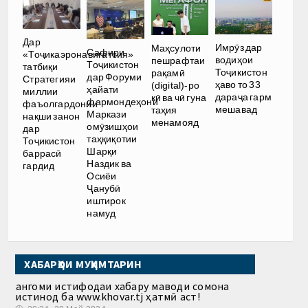
Дар
Имрӯз дар
Маҳсулоти
Сафири
«Тоҷикаэронавигатсия»
водиҳои
пешрафтаи
Тоҷикистон
татбиқи
Тоҷикистон
рақамӣ
дар Форуми
Стратегияи
ҳаво то 33
(digital)-ро
ҳайати
миллии
дараҷа гарм
кӣ ва чӣ гуна
фармондеҳони
фаъолгардонии
мешавад
таҳия
Маркази
нақши занон
менамояд
омӯзишҳои
дар
таҳқиқотии
Тоҷикистон
Шарқи
баррасӣ
Наздик ва
гардид
Осиёи
Ҷанубӣ
иштирок
намуд
ХАБАРҲОИ МУҲИМТАРИН
Ҳангоми истифодаи хабару маводи сомона
истинод ба www.khovar.tj ҳатмӣ аст!