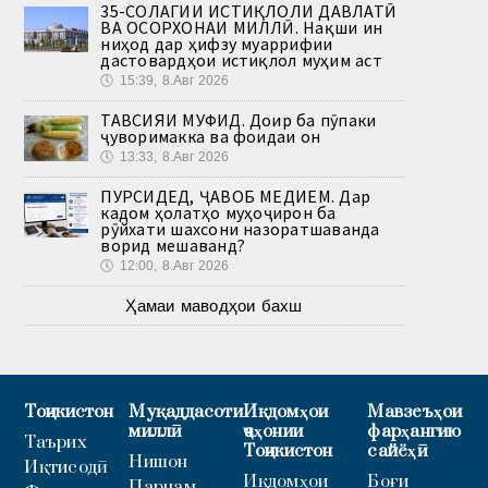
35-СОЛАГИИ ИСТИҚЛОЛИ ДАВЛАТӢ
ВА ОСОРХОНАИ МИЛЛӢ. Нақши ин
ниҳод дар ҳифзу муаррифии
дастовардҳои истиқлол муҳим аст
🕔
15:39, 8.Авг 2026
ТАВСИЯИ МУФИД. Доир ба пӯпаки
ҷуворимакка ва фоидаи он
🕔
13:33, 8.Авг 2026
ПУРСИДЕД, ҶАВОБ МЕДИҲЕМ. Дар
кадом ҳолатҳо муҳоҷирон ба
рӯйхати шахсони назоратшаванда
ворид мешаванд?
🕔
12:00, 8.Авг 2026
Ҳамаи маводҳои бахш
Тоҷикистон
Муқаддасоти
Иқдомҳои
Мавзеъҳои
миллӣ
ҷаҳонии
фарҳангию
Таърих
Тоҷикистон
сайёҳӣ
Нишон
Иқтисодӣ
Иқдомҳои
Боғи
Парчам