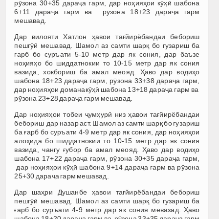
рӯзона 30+35 дараҷа гарм, дар ноҳияҳои кӯҳӣ шабона
6+11 дараҷа гарм ва рӯзона 18+23 дараҷа гарм
мешавад.
Дар вилояти Хатлон ҳавои тағйирёбандаи бебориш
пешгӯӣ мешавад. Шамол аз самти шарқ бо гузариш ба
ғарб бо суръати 5-10 метр дар як сония, дар баъзе
ноҳияҳо бо шиддатнокии то 10-15 метр дар як сония
вазида, хокбориш ба амал меояд. Ҳаво дар водиҳо
шабона 18+23 дараҷа гарм, рӯзона 33+38 дараҷа гарм,
дар ноҳияҳои доманакӯҳӣ шабона 13+18 дараҷа гарм ва
рӯзона 23+28 дараҷа гарм мешавад.
Дар ноҳияҳои тобеи ҷумҳурӣ низ ҳавои тағйирёбандаи
бебориш дар назар аст. Шамол аз самти шарқ бо гузариш
ба ғарб бо суръати 4-9 метр дар як сония, дар ноҳияҳои
алоҳида бо шиддатнокии то 10-15 метр дар як сония
вазида, чангу ғубор ба амал меояд. Ҳаво дар водиҳо
шабона 17+22 дараҷа гарм, рӯзона 30+35 дараҷа гарм,
дар ноҳияҳои кӯҳӣ шабона 9+14 дараҷа гарм ва рӯзона
25+30 дараҷа гарм мешавад.
Дар шаҳри Душанбе ҳавои тағйирёбандаи бебориш
пешгӯӣ мешавад. Шамол аз самти шарқ бо гузариш ба
ғарб бо суръати 4-9 метр дар як сония мевазад. Ҳаво
шабона 18+20 дараҷа гарм ва рӯзона 33+35 дараҷа гарм