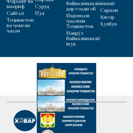
Фарҳанг ва
байналмилалӣ
миллӣ
маориф
Суруд
дар соҳаи об
Саразм
Сайёҳӣ
Пул
Иқдомҳои
Ҳисор
Тоҷикистон
ҷаҳонии
Ҳулбук
ва ҷомеаи
Тоҷикистон
ҷаҳон
Наврӯз
байналмилалӣ
шуд