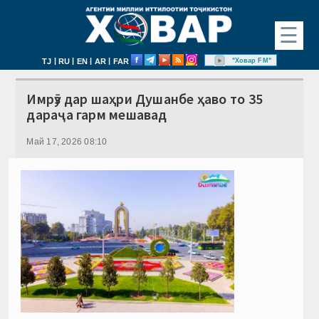
☰
|
|
|
|
"Ховар FM"
TJ
RU
EN
AR
FAR
Имрӯз дар шаҳри Душанбе ҳаво то 35
дараҷа гарм мешавад
Май 17, 2026 08:10