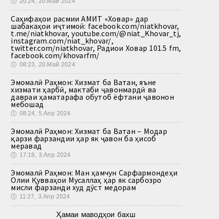
🕔
20:24, 20.Май 2024
Саҳифаҳои расмии АМИТ «Ховар» дар
шабакаҳои иҷтимоӣ: facebook.com/niatkhovar,
t.me/niatkhovar, youtube.com/@niat_Khovar_tj,
instagram.com/niat_khovar/,
twitter.com/niatkhovar, Радиои Ховар 101.5 fm,
facebook.com/khovarfm/
🕔
08:23, 20.Май 2024
Эмомалӣ Раҳмон: Хизмат ба Ватан, яъне
хизмати ҳарбӣ, мактаби ҷавонмардӣ ва
давраи ҳаматарафа обутоб ёфтани ҷавонон
мебошад
🕔
08:24, 5.Апр 2024
Эмомалӣ Раҳмон: Хизмат ба Ватан – Модар
қарзи фарзандии ҳар як ҷавон ба ҳисоб
меравад
🕔
17:18, 3.Апр 2024
Эмомалӣ Раҳмон: Ман ҳамчун Сарфармондеҳи
Олии Қувваҳои Мусаллаҳ ҳар як сарбозро
мисли фарзанди худ дӯст медорам
🕔
11:27, 3.Апр 2024
Ҳамаи маводҳои бахш