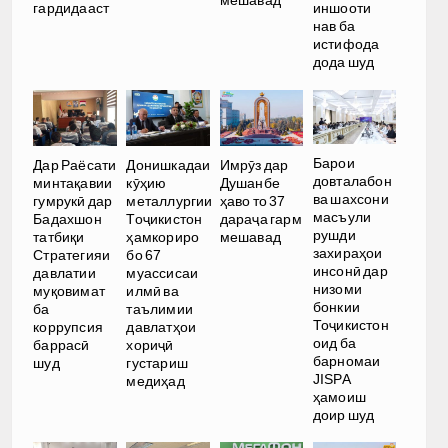
гардидааст
иншооти
нав ба
истифода
дода шуд
Барои
Дар Раёсати
Донишкадаи
Имрӯз дар
довталабон
минтақавии
кӯҳию
Душанбе
ва шахсони
гумрукӣ дар
металлургии
ҳаво то 37
масъули
Бадахшон
Тоҷикистон
дараҷа гарм
рушди
татбиқи
ҳамкориро
мешавад
захираҳои
Стратегияи
бо 67
инсонӣ дар
давлатии
муассисаи
низоми
муқовимат
илмӣ ва
бонкии
ба
таълимии
Тоҷикистон
коррупсия
давлатҳои
оид ба
баррасӣ
хориҷӣ
барномаи
шуд
густариш
JISPA
медиҳад
ҳамоиш
доир шуд