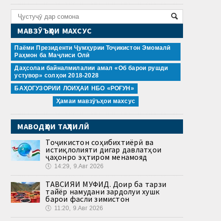
МАВЗӮЪҲОИ МАХСУС
Паёми Президенти Ҷумҳурии Тоҷикистон Эмомалӣ
Раҳмон ба Маҷлиси Олӣ
Даҳсолаи байналмилалии амал «Об барои рушди
устувор» солҳои 2018-2028
БАҲОГУЗОРИИ ЛОИҲАИ НБО «РОҒУН»
Ҳамаи мавзӯъҳои махсус
МАВОДҲОИ ТАҲЛИЛӢ
Тоҷикистон соҳибихтиёрӣ ва
истиқлолияти дигар давлатҳои
ҷаҳонро эҳтиром менамояд
🕔
14:29, 9.Авг 2026
ТАВСИЯИ МУФИД. Доир ба тарзи
тайёр намудани зардолуи хушк
барои фасли зимистон
🕔
11:20, 9.Авг 2026