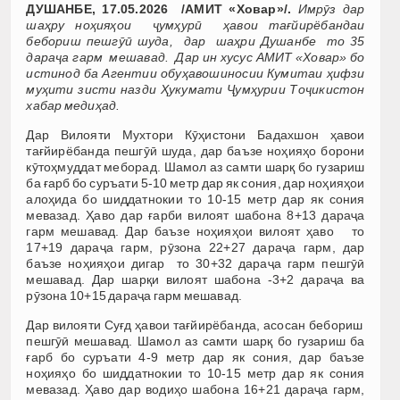
ДУШАНБЕ, 17.05.2026 /АМИТ «Ховар»/.
Имрӯз дар
шаҳру ноҳияҳои ҷумҳурӣ ҳавои тағйирёбандаи
бебориш пешгӯӣ шуда, дар шаҳри Душанбе то 35
дараҷа гарм мешавад. Дар ин хусус АМИТ «Ховар» бо
истинод ба Агентии обуҳавошиносии Кумитаи ҳифзи
муҳити зисти назди Ҳукумати Ҷумҳурии Тоҷикистон
хабар медиҳад.
Дар Вилояти Мухтори Кӯҳистони Бадахшон ҳавои
тағйирёбанда пешгӯӣ шуда, дар баъзе ноҳияҳо борони
кӯтоҳмуддат меборад. Шамол аз самти шарқ бо гузариш
ба ғарб бо суръати 5-10 метр дар як сония, дар ноҳияҳои
алоҳида бо шиддатнокии то 10-15 метр дар як сония
мевазад. Ҳаво дар ғарби вилоят шабона 8+13 дараҷа
гарм мешавад. Дар баъзе ноҳияҳои вилоят ҳаво то
17+19 дараҷа гарм, рӯзона 22+27 дараҷа гарм, дар
баъзе ноҳияҳои дигар то 30+32 дараҷа гарм пешгӯӣ
мешавад. Дар шарқи вилоят шабона -3+2 дараҷа ва
рӯзона 10+15 дараҷа гарм мешавад.
Дар вилояти Суғд ҳавои тағйирёбанда, асосан бебориш
пешгӯӣ мешавад. Шамол аз самти шарқ бо гузариш ба
ғарб бо суръати 4-9 метр дар як сония, дар баъзе
ноҳияҳо бо шиддатнокии то 10-15 метр дар як сония
мевазад. Ҳаво дар водиҳо шабона 16+21 дараҷа гарм,