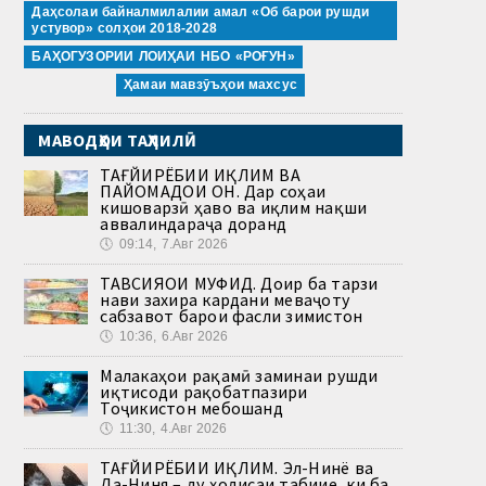
Даҳсолаи байналмилалии амал «Об барои рушди
устувор» солҳои 2018-2028
БАҲОГУЗОРИИ ЛОИҲАИ НБО «РОҒУН»
Ҳамаи мавзӯъҳои махсус
МАВОДҲОИ ТАҲЛИЛӢ
ТАҒЙИРЁБИИ ИҚЛИМ ВА
ПАЙОМАДҲОИ ОН. Дар соҳаи
кишоварзӣ ҳаво ва иқлим нақши
аввалиндараҷа доранд
🕔
09:14, 7.Авг 2026
ТАВСИЯҲОИ МУФИД. Доир ба тарзи
нави захира кардани меваҷоту
сабзавот барои фасли зимистон
🕔
10:36, 6.Авг 2026
Малакаҳои рақамӣ заминаи рушди
иқтисоди рақобатпазири
Тоҷикистон мебошанд
🕔
11:30, 4.Авг 2026
ТАҒЙИРЁБИИ ИҚЛИМ. Эл-Нинё ва
Ла-Ниня – ду ҳодисаи табиие, ки ба