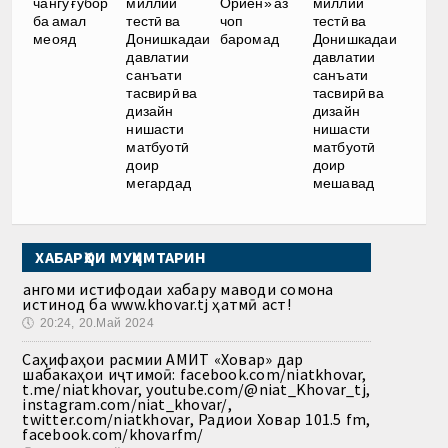
чангу ғубор
миллии
Ориён» аз
миллии
ба амал
тестӣ ва
чоп
тестӣ ва
меояд
Донишкадаи
баромад
Донишкадаи
давлатии
давлатии
санъати
санъати
тасвирӣ ва
тасвирӣ ва
дизайн
дизайн
нишасти
нишасти
матбуотӣ
матбуотӣ
доир
доир
мегардад
мешавад
ХАБАРҲОИ МУҲИМТАРИН
Ҳангоми истифодаи хабару маводи сомона
истинод ба www.khovar.tj ҳатмӣ аст!
🕔
20:24, 20.Май 2024
Саҳифаҳои расмии АМИТ «Ховар» дар
шабакаҳои иҷтимоӣ: facebook.com/niatkhovar,
t.me/niatkhovar, youtube.com/@niat_Khovar_tj,
instagram.com/niat_khovar/,
twitter.com/niatkhovar, Радиои Ховар 101.5 fm,
facebook.com/khovarfm/