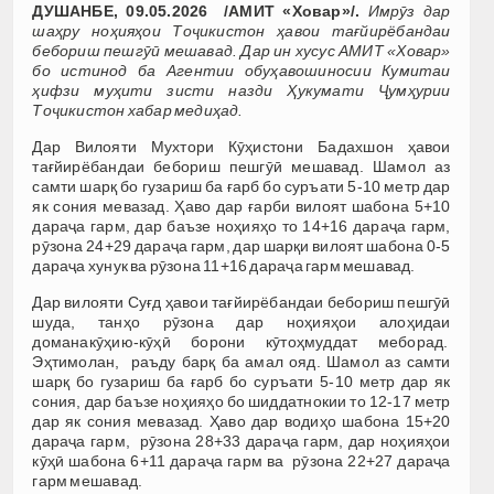
ДУШАНБЕ, 09.05.2026 /АМИТ «Ховар»/.
Имрӯз дар
шаҳру ноҳияҳои Тоҷикистон ҳавои тағйирёбандаи
бебориш пешгӯӣ мешавад.
Дар ин хусус АМИТ «Ховар»
бо истинод ба Агентии обуҳавошиносии Кумитаи
ҳифзи муҳити зисти назди Ҳукумати Ҷумҳурии
Тоҷикистон хабар медиҳад.
Дар Вилояти Мухтори Кӯҳистони Бадахшон ҳавои
тағйирёбандаи бебориш пешгӯӣ мешавад. Шамол аз
самти шарқ бо гузариш ба ғарб бо суръати 5-10 метр дар
як сония мевазад. Ҳаво дар ғарби вилоят шабона 5+10
дараҷа гарм, дар баъзе ноҳияҳо то 14+16 дараҷа гарм,
рӯзона 24+29 дараҷа гарм, дар шарқи вилоят шабона 0-5
дараҷа хунук ва рӯзона 11+16 дараҷа гарм мешавад.
Дар вилояти Суғд ҳавои тағйирёбандаи бебориш пешгӯӣ
шуда, танҳо рӯзона дар ноҳияҳои алоҳидаи
доманакӯҳию-кӯҳӣ борони кӯтоҳмуддат меборад.
Эҳтимолан, раъду барқ ба амал ояд. Шамол аз самти
шарқ бо гузариш ба ғарб бо суръати 5-10 метр дар як
сония, дар баъзе ноҳияҳо бо шиддатнокии то 12-17 метр
дар як сония мевазад. Ҳаво дар водиҳо шабона 15+20
дараҷа гарм, рӯзона 28+33 дараҷа гарм, дар ноҳияҳои
кӯҳӣ шабона 6+11 дараҷа гарм ва рӯзона 22+27 дараҷа
гарм мешавад.