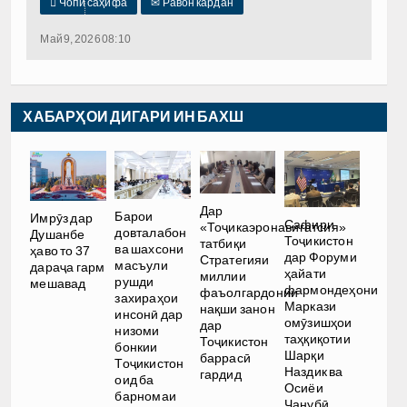

Чопи саҳифа
✉
Равон кардан
Май 9, 2026 08:10
ХАБАРҲОИ ДИГАРИ ИН БАХШ
Дар
Барои
Имрӯз дар
Сафири
«Тоҷикаэронавигатсия»
довталабон
Душанбе
Тоҷикистон
татбиқи
ва шахсони
ҳаво то 37
дар Форуми
Стратегияи
масъули
дараҷа гарм
ҳайати
миллии
рушди
мешавад
фармондеҳони
фаъолгардонии
захираҳои
Маркази
нақши занон
инсонӣ дар
омӯзишҳои
дар
низоми
таҳқиқотии
Тоҷикистон
бонкии
Шарқи
баррасӣ
Тоҷикистон
Наздик ва
гардид
оид ба
Осиёи
барномаи
Ҷанубӣ