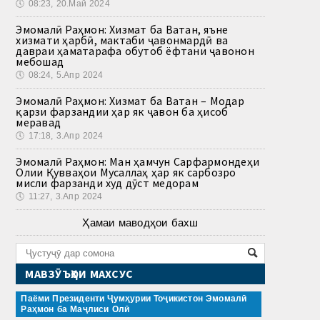
🕔
08:23, 20.Май 2024
Эмомалӣ Раҳмон: Хизмат ба Ватан, яъне
хизмати ҳарбӣ, мактаби ҷавонмардӣ ва
давраи ҳаматарафа обутоб ёфтани ҷавонон
мебошад
🕔
08:24, 5.Апр 2024
Эмомалӣ Раҳмон: Хизмат ба Ватан – Модар
қарзи фарзандии ҳар як ҷавон ба ҳисоб
меравад
🕔
17:18, 3.Апр 2024
Эмомалӣ Раҳмон: Ман ҳамчун Сарфармондеҳи
Олии Қувваҳои Мусаллаҳ ҳар як сарбозро
мисли фарзанди худ дӯст медорам
🕔
11:27, 3.Апр 2024
Ҳамаи маводҳои бахш
МАВЗӮЪҲОИ МАХСУС
Паёми Президенти Ҷумҳурии Тоҷикистон Эмомалӣ
Раҳмон ба Маҷлиси Олӣ