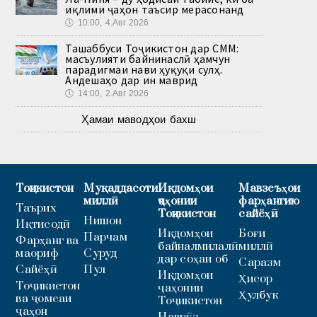
иқлими ҷаҳон таъсир мерасонанд
🕔
10:00, 4.Авг 2026
Ташаббуси Тоҷикистон дар СММ:
масъулияти байнинаслӣ ҳамчун
парадигмаи нави ҳуқуқи сулҳ.
Андешаҳо дар ин маврид
🕔
14:00, 2.Авг 2026
Ҳамаи маводҳои бахш
Тоҷикистон
Муқаддасоти
Иқдомҳои
Мавзеъҳои
миллӣ
ҷаҳонии
фарҳангию
Таърих
Тоҷикистон
сайёҳӣ
Нишон
Иқтисодӣ
Иқдомҳои
Боғи
Парчам
Фарҳанг ва
байналмилалӣ
миллӣ
маориф
Суруд
дар соҳаи об
Саразм
Сайёҳӣ
Пул
Иқдомҳои
Ҳисор
Тоҷикистон
ҷаҳонии
Ҳулбук
ва ҷомеаи
Тоҷикистон
ҷаҳон
Наврӯз