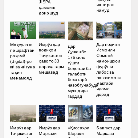
JISPA
иштирок
ҳамоиш
намуд
доир шуд
Имрӯз дар
Дар ноҳияи
Маҳсулоти
Дар
водиҳои
Исмоили
пешрафтаи
Душанбе
Тоҷикистон
Сомонӣ
рақамӣ
176 кило
ҳаво то 33
намоишҳои
(digital)-ро
гӯшти
дараҷа гарм
фурӯши
кӣ ва чӣ гуна
бедонаи ба
мешавад
либос ва
таҳия
талаботи
лавозимоти
менамояд
бехатарӣ
мактабӣ
ҷавобгӯнабуда
идома
мусодира
дорад
гардид
Имрӯз дар
Имрӯз дар
«Қиссаҳои
5 август дар
Тоҷикистон
Маркази
Шераки
Маркази