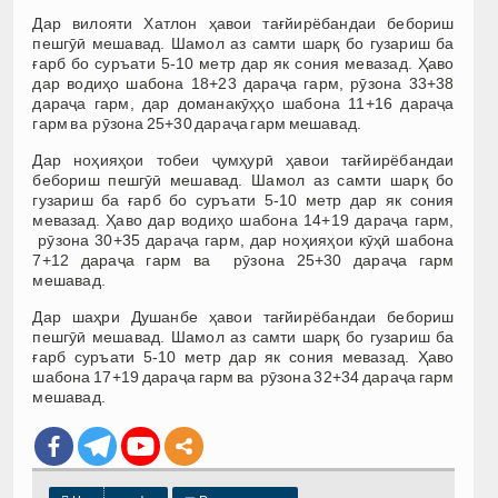
Дар вилояти Хатлон ҳавои тағйирёбандаи бебориш
пешгӯӣ мешавад. Шамол аз самти шарқ бо гузариш ба
ғарб бо суръати 5-10 метр дар як сония мевазад. Ҳаво
дар водиҳо шабона 18+23 дараҷа гарм, рӯзона 33+38
дараҷа гарм, дар доманакӯҳҳо шабона 11+16 дараҷа
гарм ва рӯзона 25+30 дараҷа гарм мешавад.
Дар ноҳияҳои тобеи ҷумҳурӣ ҳавои тағйирёбандаи
бебориш пешгӯӣ мешавад. Шамол аз самти шарқ бо
гузариш ба ғарб бо суръати 5-10 метр дар як сония
мевазад. Ҳаво дар водиҳо шабона 14+19 дараҷа гарм,
рӯзона 30+35 дараҷа гарм, дар ноҳияҳои кӯҳӣ шабона
7+12 дараҷа гарм ва рӯзона 25+30 дараҷа гарм
мешавад.
Дар шаҳри Душанбе ҳавои тағйирёбандаи бебориш
пешгӯӣ мешавад. Шамол аз самти шарқ бо гузариш ба
ғарб суръати 5-10 метр дар як сония мевазад. Ҳаво
шабона 17+19 дараҷа гарм ва рӯзона 32+34 дараҷа гарм
мешавад.