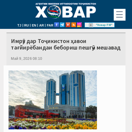
☰
|
|
|
|
"Ховар FM"
TJ
RU
EN
AR
FAR
Имрӯз дар Тоҷикистон ҳавои
тағйирёбандаи бебориш пешгӯӣ мешавад
Май 9, 2026 08:10