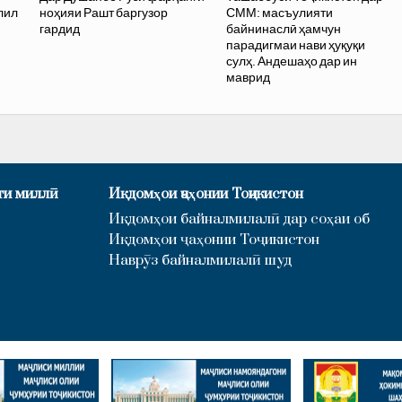
лил
ноҳияи Рашт баргузор
СММ: масъулияти
гардид
байнинаслӣ ҳамчун
парадигмаи нави ҳуқуқи
сулҳ. Андешаҳо дар ин
маврид
ти миллӣ
Иқдомҳои ҷаҳонии Тоҷикистон
Иқдомҳои байналмилалӣ дар соҳаи об
Иқдомҳои ҷаҳонии Тоҷикистон
Наврӯз байналмилалӣ шуд