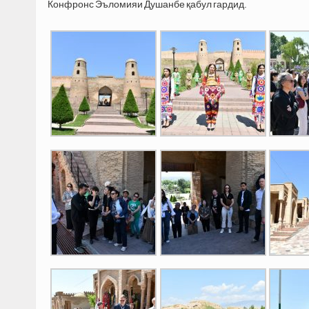
Конфронс Эъломияи Душанбе қабул гардид.