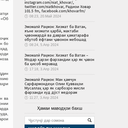
instagram.com/niat_khovar/,
twitter.com/niatkhovar, Радиои Ховар
101.5 fm, facebook.com/khovarfm/
атҳи
🕔
08:23, 20.Май 2024
 «Об
Эмомалӣ Раҳмон: Хизмат ба Ватан,
яъне хизмати ҳарбӣ, мактаби
ҷавонмардӣ ва давраи ҳаматарафа
оҷик
обутоб ёфтани ҷавонон мебошад
н бо
🕔
08:24, 5.Апр 2024
ҳад.
ҳоди
Эмомалӣ Раҳмон: Хизмат ба Ватан –
ноза
Модар қарзи фарзандии ҳар як ҷавон
ба ҳисоб меравад
🕔
17:18, 3.Апр 2024
ддин
рихию
Эмомалӣ Раҳмон: Ман ҳамчун
Сарфармондеҳи Олии Қувваҳои
аҳри
Мусаллаҳ ҳар як сарбозро мисли
фарзанди худ дӯст медорам
🕔
11:27, 3.Апр 2024
н ва
онии
Ҳамаи маводҳои бахш
арда
уда,
арои