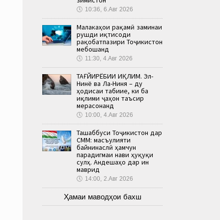
🕔
10:36, 6.Авг 2026
Малакаҳои рақамӣ заминаи
рушди иқтисоди
рақобатпазири Тоҷикистон
мебошанд
🕔
11:30, 4.Авг 2026
ТАҒЙИРЁБИИ ИҚЛИМ. Эл-
Нинё ва Ла-Ниня – ду
ҳодисаи табиие, ки ба
иқлими ҷаҳон таъсир
мерасонанд
🕔
10:00, 4.Авг 2026
Ташаббуси Тоҷикистон дар
СММ: масъулияти
байнинаслӣ ҳамчун
парадигмаи нави ҳуқуқи
сулҳ. Андешаҳо дар ин
маврид
🕔
14:00, 2.Авг 2026
Ҳамаи маводҳои бахш