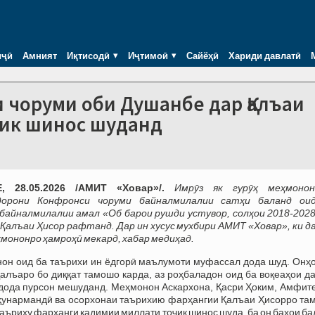
иҷӣ
Амният
Иқтисодӣ
Иҷтимоӣ
Сайёҳӣ
Хариди давлатӣ
чоруми оби Душанбе дар Қалъаи
ҷик шинос шуданд
, 28.05.2026 /АМИТ «Ховар»/.
Имрӯз як гурӯҳ меҳмоно
орони Конфронси чоруми байналмилалии сатҳи баланд ои
байналмилалии амал «Об барои рушди устувор, солҳои 2018-2028
алъаи Ҳисор рафтанд. Дар ин хусус мухбири АМИТ «Ховар», ки да
мононро ҳамроҳӣ мекард, хабар медиҳад.
он оид ба таърихи ин ёдгорӣ маълумоти муфассал дода шуд. Онҳо
қалъаро бо диққат тамошо карда, аз роҳбаладон оид ба воқеаҳои д
дода пурсон мешуданд. Меҳмонон Аскархона, Қасри Ҳоким, Амфите
ҳунармандӣ ва осорхонаи таърихию фарҳангии Қалъаи Ҳисорро та
 таъриху фарҳанги қадимии миллати тоҷик шинос шуда, ба он баҳои б