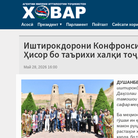
Асосӣ
Президент
Парламент
Пойтахт
Сиёсати хор
Иштирокдорони Конфронси 
Ҳисор бо таърихи халқи то
Май 28, 2026 16:00
ДУШАНБЕ
иштирокд
Даҳсолаи 
тамошои Қ
сафар меҳ
Ба меҳмон
гӯшаи ин 
макон рух
растаҳои 
карда, бо