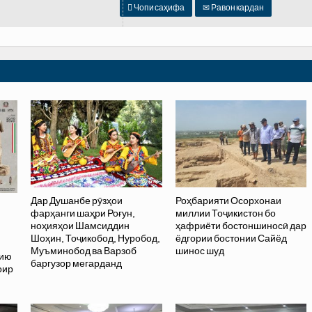

Чопи саҳифа
✉
Равон кардан
Дар Душанбе рӯзҳои
Роҳбарияти Осорхонаи
фарҳанги шаҳри Роғун,
миллии Тоҷикистон бо
ноҳияҳои Шамсиддин
ҳафриёти бостоншиносӣ дар
Шоҳин, Тоҷикобод, Нуробод,
ёдгории бостонии Сайёд
Муъминобод ва Варзоб
шинос шуд
хию
баргузор мегарданд
оир