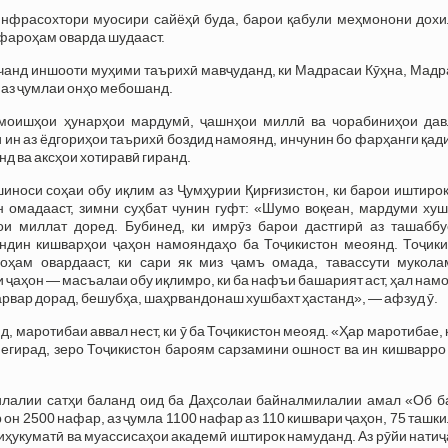
инфрасохтори муосири сайёҳӣ буда, барои қабули меҳмонони дохи
фароҳам оварда шудааст.
чанд иншооти муҳими таърихӣ мавҷуданд, ки Мадрасаи Кӯҳна, Мадр
 аз ҷумлаи онҳо мебошанд.
амоишҳои ҳунарҳои мардумӣ, ҷашнҳои миллӣ ва чорабиниҳои дав
ин аз ёдгориҳои таърихӣ боздид намоянд, инчунин бо фарҳанги қа
д ва аксҳои хотиравӣ гиранд.
иноси соҳаи обу иқлим аз Ҷумҳурии Қирғизистон, ки барои иштиро
н омадааст, зимни суҳбат чунин гуфт: «Шумо воқеан, мардуми хуш
ои миллат доред. Бубинед, ки имрӯз барои дастгирӣ аз ташаббу
ндин кишварҳои ҷаҳон намояндаҳо ба Тоҷикистон меоянд. Тоҷики
оҳам овардааст, ки сари як миз ҷамъ омада, тавассути мукола
 ҷаҳон — масъалаи обу иқлимро, ки ба нафъи башарият аст, ҳал нам
арвар дорад, бешубҳа, шаҳрвандонаш хушбахт ҳастанд», — афзуд ӯ.
, маротибаи аввал нест, ки ӯ ба Тоҷикистон меояд. «Ҳар маротибае, 
гирад, зеро Тоҷикистон бароям сарзамини ошност ва ин кишварро 
лалии сатҳи баланд оид ба Даҳсолаи байналмилалии амал «Об б
 он 2500 нафар, аз ҷумла 1100 нафар аз 110 кишвари ҷаҳон, 75 ташк
иҳукуматӣ ва муассисаҳои академӣ иштирок намуданд. Аз рӯйи нати