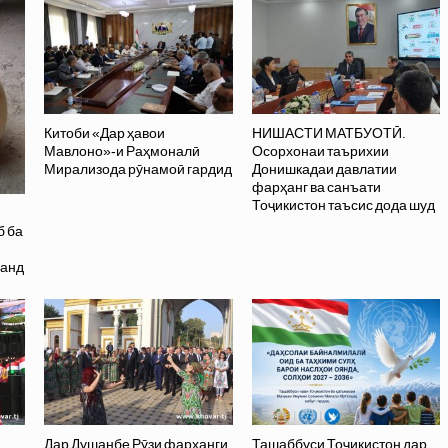
Китоби «Дар ҳавои
НИШАСТИ МАТБУОТӢ.
Мавлоно»-и Раҳмоналӣ
Осорхонаи таърихии
Мирализода рӯнамоӣ гардид
Донишкадаи давлатии
фарҳанг ва санъати
Тоҷикистон таъсис дода шуд
б ба
данд
Дар Душанбе Рӯзи фарҳанги
Ташаббуси Тоҷикистон дар