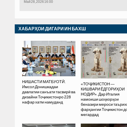
Май 28, 2026 16:00
ХАБАРҲОИ ДИГАРИ ИН БАХШ
НИШАСТИ МАТБУОТӢ.
«ТОҶИКИСТОН —
Имсол Донишкадаи
КИШВАРИ ЁДГОРИҲОИ
давлатии санъати тасвирӣ ва
НОДИР». Дар Италия
дизайни Тоҷикистонро 228
намоиши шоҳкорҳои
нафар хатм намуданд
беназири мероси таъри
фарҳангии Тоҷикистон д
мегардад