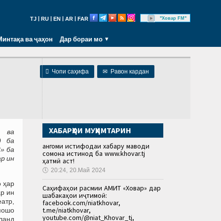
|
|
|
|
"Ховар FM"
TJ
RU
EN
AR
FAR
Минтақа ва ҷаҳон
Дар бораи мо

Чопи саҳифа
✉
Равон кардан
ХАБАРҲОИ МУҲИМТАРИН
н ва
д ба
Ҳангоми истифодаи хабару маводи
» ба
сомона истинод ба www.khovar.tj
р ин
ҳатмӣ аст!
🕔
20:24, 20.Май 2024
 ҳар
Саҳифаҳои расмии АМИТ «Ховар» дар
ар ин
шабакаҳои иҷтимоӣ:
атр,
facebook.com/niatkhovar,
t.me/niatkhovar,
мошо
youtube.com/@niat_Khovar_tj,
аланд