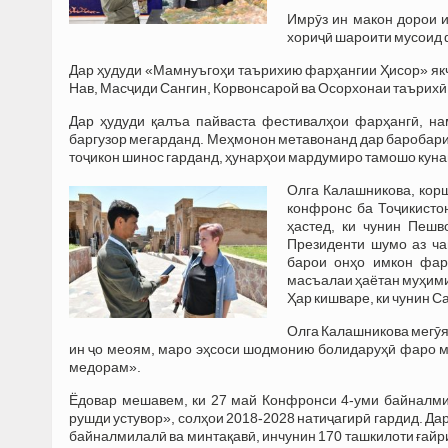
Имрӯз ин макон дорои 
хориҷӣ шароити мусоид 
Дар ҳудуди «Мамнуъгоҳи таърихию фарҳангии Ҳисор» як
Нав, Масҷиди Сангин, Корвонсарой ва Осорхонаи таърихӣ
Дар ҳудуди қалъа пайваста фестивалҳои фарҳангӣ, н
баргузор мегарданд. Меҳмонон метавонанд дар баробари 
тоҷикон шинос гарданд, ҳунарҳои мардумиро тамошо кунан
Олга Калашникова, корш
конфронс ба Тоҷикисто
ҳастед, ки чунин Пешв
Президенти шумо аз ча
барои онҳо имкон фар
масъалаи ҳаётан муҳими
Ҳар кишваре, ки чунин С
Олга Калашникова мегӯяд
ин ҷо меоям, маро эҳсоси шодмонию болидаруҳӣ фаро ме
медорам».
Ёдовар мешавем, ки 27 май Конфронси 4-уми байналми
рушди устувор», солҳои 2018-2028 натиҷагирӣ гардид. Дар
байналмилалӣ ва минтақавӣ, инчунин 170 ташкилоти ғайр