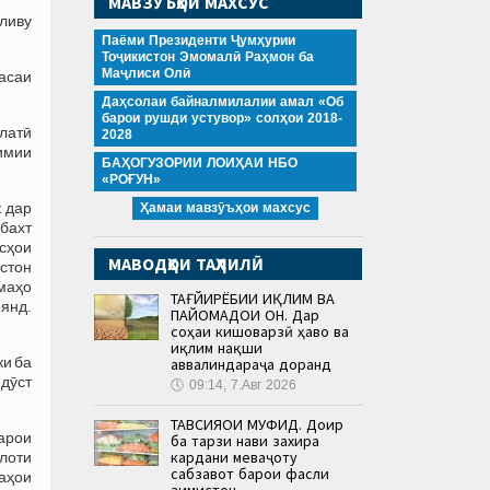
МАВЗӮЪҲОИ МАХСУС
ливу
Паёми Президенти Ҷумҳурии
Тоҷикистон Эмомалӣ Раҳмон ба
Маҷлиси Олӣ
асаи
Даҳсолаи байналмилалии амал «Об
барои рушди устувор» солҳои 2018-
латӣ
2028
димии
БАҲОГУЗОРИИ ЛОИҲАИ НБО
«РОҒУН»
к дар
Ҳамаи мавзӯъҳои махсус
бахт
сҳои
МАВОДҲОИ ТАҲЛИЛӢ
стон
маҳо
ТАҒЙИРЁБИИ ИҚЛИМ ВА
оянд.
ПАЙОМАДҲОИ ОН. Дар
соҳаи кишоварзӣ ҳаво ва
иқлим нақши
ки ба
аввалиндараҷа доранд
дӯст
🕔
09:14, 7.Авг 2026
ТАВСИЯҲОИ МУФИД. Доир
арои
ба тарзи нави захира
кардани меваҷоту
илоти
сабзавот барои фасли
ҷаҳои
зимистон