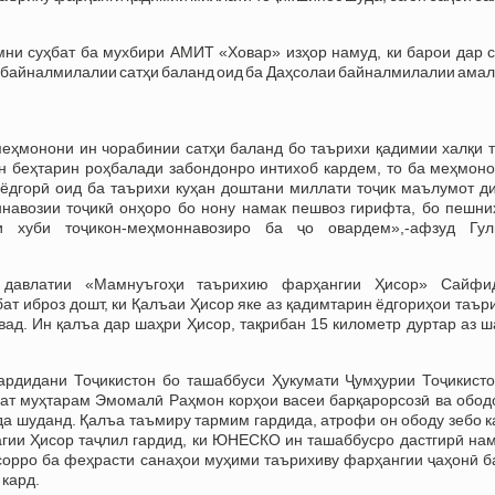
ни суҳбат ба мухбири АМИТ «Ховар» изҳор намуд, ки барои дар с
 байналмилалии сатҳи баланд оид ба Даҳсолаи байналмилалии амал
меҳмонони ин чорабинии сатҳи баланд бо таърихи қадимии халқи т
н беҳтарин роҳбалади забондонро интихоб кардем, то ба меҳмоно
 ёдгорӣ оид ба таърихи куҳан доштани миллати тоҷик маълумот ди
навозии тоҷикӣ онҳоро бо нону намак пешвоз гирифта, бо пешни
 хуби тоҷикон-меҳмоннавозиро ба ҷо овардем»,-афзуд Гул
 давлатии «Мамнуъгоҳи таърихию фарҳангии Ҳисор» Сайфи
ат иброз дошт, ки Қалъаи Ҳисор яке аз қадимтарин ёдгориҳои таъ
ад. Ин қалъа дар шаҳри Ҳисор, тақрибан 15 километр дуртар аз ш
гардидани Тоҷикистон бо ташаббуси Ҳукумати Ҷумҳурии Тоҷикисто
ат муҳтарам Эмомалӣ Раҳмон корҳои васеи барқарорсозӣ ва обод
а шуданд. Қалъа таъмиру тармим гардида, атрофи он ободу зебо к
агии Ҳисор таҷлил гардид, ки ЮНЕСКО ин ташаббусро дастгирӣ нам
сорро ба феҳрасти санаҳои муҳими таърихиву фарҳангии ҷаҳонӣ б
 кард.