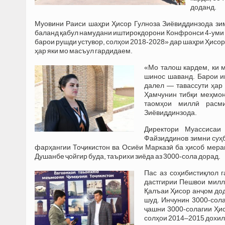
доданд.
Муовини Раиси шаҳри Ҳисор Гулноза Зиёвиддинзода зим
баланд қабул намудани иштирокдорони Конфронси 4-уми
барои рушди устувор, солҳои 2018-2028» дар шаҳри Ҳисор
ҳар яки мо масъул гардидаем.
«Мо талош кардем, ки 
шинос шаванд. Барои и
далел — тавассути ҳар
Ҳамчунин тибқи меҳмон
таомҳои миллӣ расми
Зиёвиддинзода.
Директори Муассисаи
Файзиддинов зимни суҳб
фарҳангии Тоҷикистон ва Осиёи Марказӣ ба ҳисоб мерав
Душанбе ҷойгир буда, таърихи зиёда аз 3000-сола дорад.
Пас аз соҳибистиқлол 
дастгирии Пешвои милл
Қалъаи Ҳисор анҷом дод
шуд. Инчунин 3000-сол
ҷашни 3000-солагии Ҳи
солҳои 2014–2015 дохил