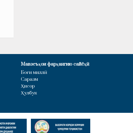
Мавзеъҳои фарҳангию сайёҳӣ
Боғи миллӣ
Саразм
Ҳисор
Ҳулбук