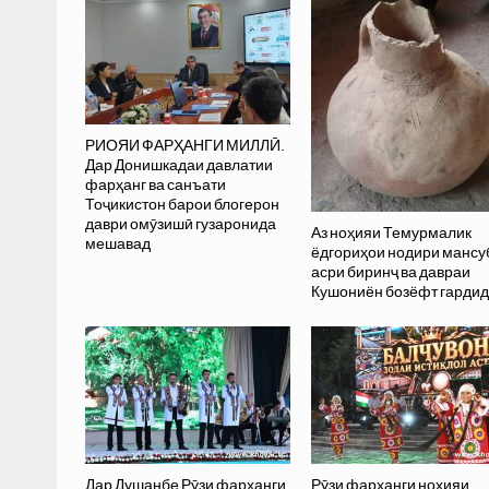
РИОЯИ ФАРҲАНГИ МИЛЛӢ.
Дар Донишкадаи давлатии
фарҳанг ва санъати
Тоҷикистон барои блогерон
даври омӯзишӣ гузаронида
Аз ноҳияи Темурмалик
мешавад
ёдгориҳои нодири мансу
асри биринҷ ва давраи
Кушониён бозёфт гарди
Дар Душанбе Рӯзи фарҳанги
Рӯзи фарҳанги ноҳияи