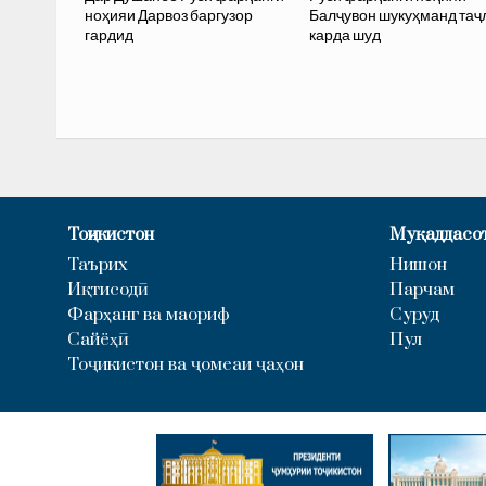
ноҳияи Дарвоз баргузор
Балҷувон шукуҳманд таҷ
гардид
карда шуд
Тоҷикистон
Муқаддасо
Таърих
Нишон
Иқтисодӣ
Парчам
Фарҳанг ва маориф
Суруд
Сайёҳӣ
Пул
Тоҷикистон ва ҷомеаи ҷаҳон