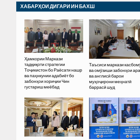
ХАБАРҲОИ ДИГАРИ ИН БАХШ
Ҳамкории Маркази
тадқиқоти стратегии
Таъсиси маркази касбом
Тоҷикистон бо Раёсати нашр
ва омӯзиши забонҳои ар
ва паҳнкунии адабиёт бо
ва англисӣ барои
забонҳои хориҷии Чин
муҳоҷирони меҳнатӣ
густариш меёбад
баррасӣ шуд