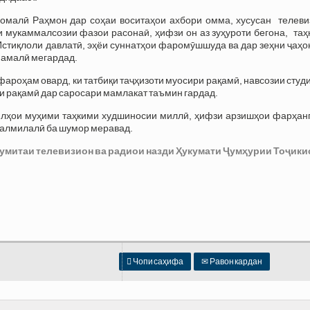
омалӣ Раҳмон дар соҳаи воситаҳои ахбори омма, хусусан телеви
и мукаммалсозии фазои расонаӣ, ҳифзи он аз зуҳуроти бегона, та
 Истиқлоли давлатӣ, эҳёи суннатҳои фаромӯшшуда ва дар зеҳни ҷаҳ
 амалӣ мегардад.
ароҳам овард, ки татбиқи таҷҳизоти муосири рақамӣ, навсозии студ
 рақамӣ дар саросари мамлакат таъмин гардад.
илҳои муҳими таҳкими худшиносии миллӣ, ҳифзи арзишҳои фарҳанг
налмилалӣ ба шумор меравад.
Кумитаи телевизион ва радиои назди Ҳукумати Ҷумҳурии Тоҷики

Чопи саҳифа
✉
Равон кардан