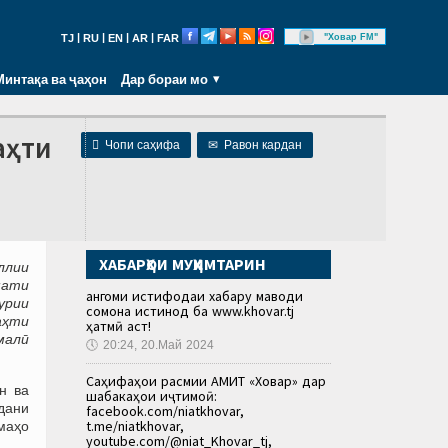
|
|
|
|
"Ховар FM"
TJ
RU
EN
AR
FAR
Минтақа ва ҷаҳон
Дар бораи мо
аҳти

Чопи саҳифа
✉
Равон кардан
ХАБАРҲОИ МУҲИМТАРИН
ллии
мати
Ҳангоми истифодаи хабару маводи
урии
сомона истинод ба www.khovar.tj
аҳти
ҳатмӣ аст!
малӣ
🕔
20:24, 20.Май 2024
Саҳифаҳои расмии АМИТ «Ховар» дар
н ва
шабакаҳои иҷтимоӣ:
удани
facebook.com/niatkhovar,
t.me/niatkhovar,
маҳо
youtube.com/@niat_Khovar_tj,