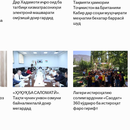
Дар Хадамоти иҷро оид ба
Тақвияти ҳамкории
татбиқи хизматрасониҳои
Тоҷикистон ва Британияи
электронӣ машварати
Кабир дар соҳаи муҳоҷирати
омӯзишӣ доир гардид
меҳнатии бехатар баррасӣ
ва
шуд
ӣ
«ҲУҚУҚ БА САЛОМАТӢ».
Лагери истироҳатию
оз
Таҳти чунин унвон озмуни
солимгардонии «Саодат»
байналмилалӣ доир
360 кӯдакро ба истироҳат
мегардад
фаро гирифт