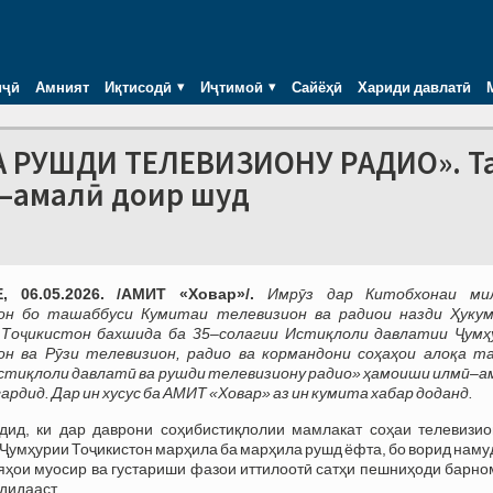
иҷӣ
Амният
Иқтисодӣ
Иҷтимоӣ
Сайёҳӣ
Хариди давлатӣ
А РУШДИ ТЕЛЕВИЗИОНУ РАДИО». Т
–амалӣ доир шуд
 06.05.2026. /АМИТ «Ховар»/.
Имрӯз дар Китобхонаи ми
он бо ташаббуси Кумитаи телевизион ва радиои назди Ҳуку
 Тоҷикистон бахшида ба 35–солагии Истиқлоли давлатии Ҷумҳ
он ва Рӯзи телевизион, радио ва кормандони соҳаҳои алоқа т
стиқлоли давлатӣ ва рушди телевизиону радио» ҳамоиши илмӣ–а
гардид. Дар ин хусус ба АМИТ «Ховар» аз ин кумита хабар доданд.
дид, ки дар даврони соҳибистиқлолии мамлакат соҳаи телевизио
 Ҷумҳурии Тоҷикистон марҳила ба марҳила рушд ёфта, бо ворид нам
яҳои муосир ва густариши фазои иттилоотӣ сатҳи пешниҳоди барно
дидааст.