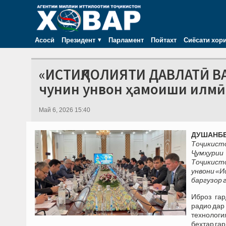
Асосӣ
Президент
Парламент
Пойтахт
Сиёсати хор
«ИСТИҚЛОЛИЯТИ ДАВЛАТӢ В
чунин унвон ҳамоиши илмӣ
Май 6, 2026 15:40
ДУШАНБЕ,
Тоҷикист
Ҷумҳурии
Тоҷикист
унвони «И
баргузор 
Иброз гар
радио дар
технологи
беҳтар гар