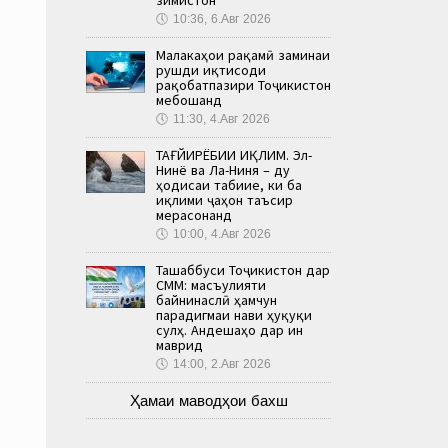
🕔
10:36, 6.Авг 2026
Малакаҳои рақамӣ заминаи
рушди иқтисоди
рақобатпазири Тоҷикистон
мебошанд
🕔
11:30, 4.Авг 2026
ТАҒЙИРЁБИИ ИҚЛИМ. Эл-
Нинё ва Ла-Ниня – ду
ҳодисаи табиие, ки ба
иқлими ҷаҳон таъсир
мерасонанд
🕔
10:00, 4.Авг 2026
Ташаббуси Тоҷикистон дар
СММ: масъулияти
байнинаслӣ ҳамчун
парадигмаи нави ҳуқуқи
сулҳ. Андешаҳо дар ин
маврид
🕔
14:00, 2.Авг 2026
Ҳамаи маводҳои бахш