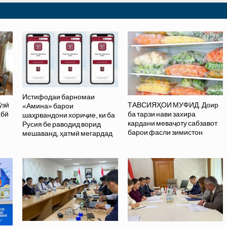
Истифодаи барномаи
ӯзӣ
ТАВСИЯҲОИ МУФИД. Доир
«Амина» барои
абӣ
ба тарзи нави захира
шаҳрвандони хориҷие, ки ба
кардани меваҷоту сабзавот
Русия бе раводид ворид
барои фасли зимистон
мешаванд, ҳатмӣ мегардад