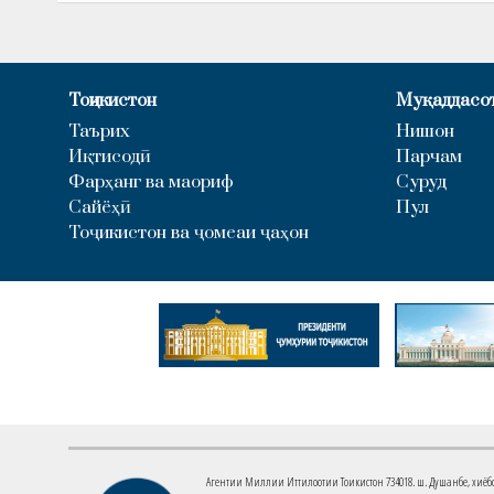
Тоҷикистон
Муқаддасо
Таърих
Нишон
Иқтисодӣ
Парчам
Фарҳанг ва маориф
Суруд
Сайёҳӣ
Пул
Тоҷикистон ва ҷомеаи ҷаҳон
Агентии Миллии Иттилоотии Тоҷикистон 734018. ш. Душанбе, хиёбони 