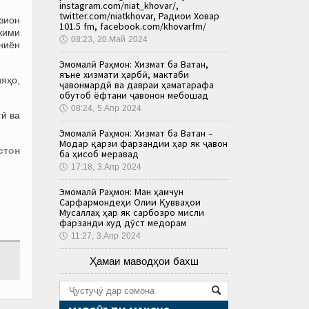
instagram.com/niat_khovar/,
twitter.com/niatkhovar, Радиои Ховар
зион
101.5 fm, facebook.com/khovarfm/
ҳкими
🕔
08:23, 20.Май 2024
ониён
Эмомалӣ Раҳмон: Хизмат ба Ватан,
яъне хизмати ҳарбӣ, мактаби
ияҳо,
ҷавонмардӣ ва давраи ҳаматарафа
обутоб ёфтани ҷавонон мебошад
🕔
08:24, 5.Апр 2024
ӣ ва
Эмомалӣ Раҳмон: Хизмат ба Ватан –
Модар қарзи фарзандии ҳар як ҷавон
стон
ба ҳисоб меравад
🕔
17:18, 3.Апр 2024
Эмомалӣ Раҳмон: Ман ҳамчун
Сарфармондеҳи Олии Қувваҳои
Мусаллаҳ ҳар як сарбозро мисли
фарзанди худ дӯст медорам
🕔
11:27, 3.Апр 2024
Ҳамаи маводҳои бахш