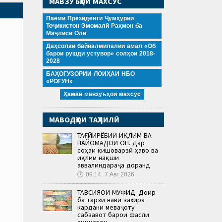
МАВЗӮЪҲОИ МАХСУС
Паёми Президенти Ҷумҳурии
Тоҷикистон Эмомалӣ Раҳмон ба
Маҷлиси Олӣ
Даҳсолаи байналмилалии амал «Об
барои рушди устувор» солҳои 2018-
2028
БАҲОГУЗОРИИ ЛОИҲАИ НБО
«РОҒУН»
Ҳамаи мавзӯъҳои махсус
МАВОДҲОИ ТАҲЛИЛӢ
ТАҒЙИРЁБИИ ИҚЛИМ ВА
ПАЙОМАДҲОИ ОН. Дар
соҳаи кишоварзӣ ҳаво ва
иқлим нақши
аввалиндараҷа доранд
🕔
09:14, 7.Авг 2026
ТАВСИЯҲОИ МУФИД. Доир
ба тарзи нави захира
кардани меваҷоту
сабзавот барои фасли
зимистон