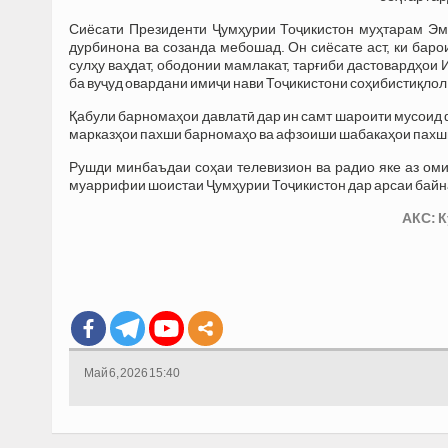
Сиёсати Президенти Ҷумҳурии Тоҷикистон муҳтарам Эм
дурбинона ва созанда мебошад. Он сиёсате аст, ки баро
сулҳу ваҳдат, ободонии мамлакат, тарғиби дастовардҳои
ба вуҷуд овардани имиҷи нави Тоҷикистони соҳибистиқлол
Қабули барномаҳои давлатӣ дар ин самт шароити мусоид ф
марказҳои пахши барномаҳо ва афзоиши шабакаҳои пахши
Рушди минбаъдаи соҳаи телевизион ва радио яке аз ом
муаррифии шоистаи Ҷумҳурии Тоҷикистон дар арсаи бай
АКС: 
Май 6, 2026 15:40