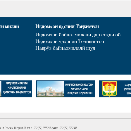
ти миллӣ
Иқдомҳои ҷаҳонии Тоҷикистон
Иқдомҳои байналмилалӣ дар соҳаи об
Иқдомҳои ҷаҳонии Тоҷикистон
Наврӯз байналмилалӣ шуд
Саъдии Шерозӣ, 16 тел.: +992 (37) 2385217, факс: +992 (37) 2232383