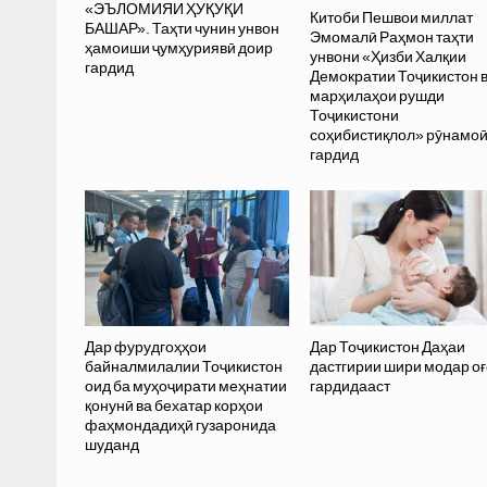
«ЭЪЛОМИЯИ ҲУҚУҚИ
Китоби Пешвои миллат
БАШАР». Таҳти чунин унвон
Эмомалӣ Раҳмон таҳти
ҳамоиши ҷумҳуриявӣ доир
унвони «Ҳизби Халқии
гардид
Демократии Тоҷикистон 
марҳилаҳои рушди
Тоҷикистони
соҳибистиқлол» рӯнамо
гардид
Дар фурудгоҳҳои
Дар Тоҷикистон Даҳаи
байналмилалии Тоҷикистон
дастгирии шири модар оғ
оид ба муҳоҷирати меҳнатии
гардидааст
қонунӣ ва бехатар корҳои
фаҳмондадиҳӣ гузаронида
шуданд