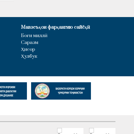
Мавзеъҳои фарҳангию сайёҳӣ
Боғи миллӣ
Саразм
Ҳисор
Ҳулбук