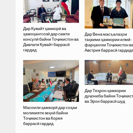
Дар Кувайт ҳамкорӣ ва
ҳамоҳангсозӣ дар самти
Дар Вена масъалаҳои
консулӣ байни Тоҷикистон ва
таҳкими ҳамкории илмӣ-
Давлати Кувайт баррасӣ
фарҳангии Тоҷикистон в
гардид
Австрия баррасӣ гардид
Дар Теҳрон ҳамкории
дуҷониба байни Тоҷикис
ва Эрон баррасӣ шуд
Масоили ҳамкорӣ дар соҳаи
моликияти зеҳнӣ байни
Тоҷикистон ва Корея
баррасӣ гардид