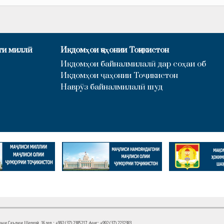
ти миллӣ
Иқдомҳои ҷаҳонии Тоҷикистон
Иқдомҳои байналмилалӣ дар соҳаи об
Иқдомҳои ҷаҳонии Тоҷикистон
Наврӯз байналмилалӣ шуд
Саъдии Шерозӣ, 16 тел.: +992 (37) 2385217, факс: +992 (37) 2232383