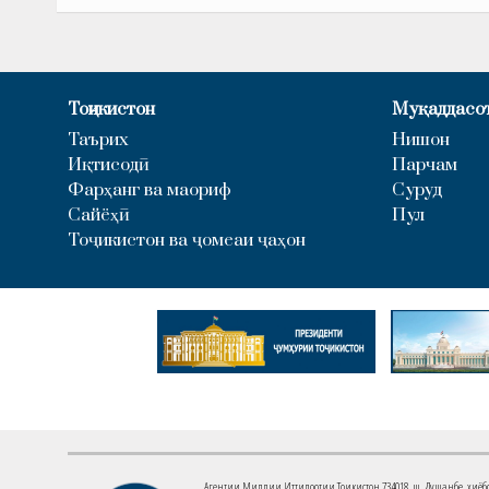
Тоҷикистон
Муқаддасо
Таърих
Нишон
Иқтисодӣ
Парчам
Фарҳанг ва маориф
Суруд
Сайёҳӣ
Пул
Тоҷикистон ва ҷомеаи ҷаҳон
Агентии Миллии Иттилоотии Тоҷикистон 734018. ш. Душанбе, хиёбони 