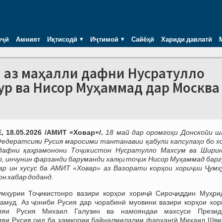
иҷӣ
Амният
Иқтисодӣ
Иҷтимоӣ
Сайёҳӣ
Хариди давлатӣ
ӣ аз маҳалли дафни Нусратулло
р ва Нисор Муҳаммад дар Москва
 18.05.2026 /АМИТ «Ховар»/.
18 май дар оромгоҳи Донскойи ш
едератсияи Русия маросими тантанавии қабули капсулаҳо бо хо
дафни қаҳрамонони Тоҷикистон Нусратулло Махсум ва Шири
 инчунин фарзанди баруманди халқи тоҷик Нисор Муҳаммад барг
ар ин хусус ба АМИТ «Ховар» аз Вазорати корҳои хориҷии Ҷумҳ
н хабар доданд.
умҳурии Тоҷикистонро вазири корҳои хориҷӣ Сироҷиддин Муҳри
амуд. Аз ҷониби Русия дар чорабинӣ муовини вазири корҳои хор
ияи Русия Михаил Галузин ва намояндаи махсуси Презид
ияи Русия оид ба ҳамкории байналмилалии фарҳангӣ Михаил Шви