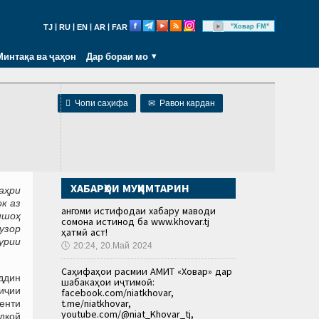
|
|
|
|
"Ховар FM"
TJ
RU
EN
AR
FAR
Минтақа ва ҷаҳон
Дар бораи мо

Чопи саҳифа
✉
Равон кардан
ХАБАРҲОИ МУҲИМТАРИН
аҳри
к аз
Ҳангоми истифодаи хабару маводи
ншоҳ
сомона истинод ба www.khovar.tj
узор
ҳатмӣ аст!
урии
🕔
20:24, 20.Май 2024
Саҳифаҳои расмии АМИТ «Ховар» дар
ддин
шабакаҳои иҷтимоӣ:
иҷии
facebook.com/niatkhovar,
t.me/niatkhovar,
енти
youtube.com/@niat_Khovar_tj,
дкой