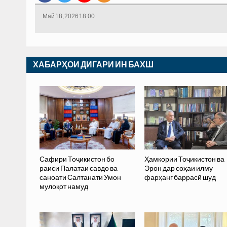
Май 18, 2026 18:00
ХАБАРҲОИ ДИГАРИ ИН БАХШ
Сафири Тоҷикистон бо
Ҳамкории Тоҷикистон ва
раиси Палатаи савдо ва
Эрон дар соҳаи илму
саноати Салтанати Умон
фарҳанг баррасӣ шуд
мулоқот намуд