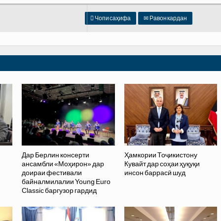

Чопи саҳифа
✉
Равон кардан
Дар Берлин консерти
Ҳамкории Тоҷикистону
ансамбли «Моҳирон» дар
Кувайт дар соҳаи ҳуқуқи
доираи фестивали
инсон баррасӣ шуд
байналмилалии Young Euro
Classic баргузор гардид