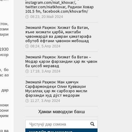
instagram.com/niat_khovar/,
twitter.com/niatkhovar, Радиои Ховар
101.5 fm, facebook.com/khovarfm/
🕔
08:23, 20.Май 2024
тон,
Эмомалӣ Раҳмон: Хизмат ба Ватан,
озии
яъне хизмати ҳарбӣ, мактаби
раҳои
ҷавонмардӣ ва давраи ҳаматарафа
обутоб ёфтани ҷавонон мебошад
🕔
08:24, 5.Апр 2024
1930
исор
Эмомалӣ Раҳмон: Хизмат ба Ватан –
Модар қарзи фарзандии ҳар як ҷавон
ба ҳисоб меравад
, бо
🕔
17:18, 3.Апр 2024
с аз
Эмомалӣ Раҳмон: Ман ҳамчун
Сарфармондеҳи Олии Қувваҳои
 дар
Мусаллаҳ ҳар як сарбозро мисли
фарзанди худ дӯст медорам
🕔
11:27, 3.Апр 2024
 хоки
врони
Ҳамаи маводҳои бахш
ҳким
о ва