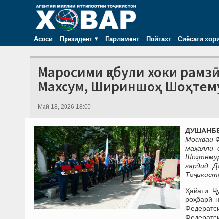
Асосӣ
Президент
Парламент
Пойтахт
Сиёсати хор
Маросими қабули хоки рамз
Махсум, Шириншоҳ Шоҳтему
Май 18, 2026 18:00
ДУШАНБЕ,
Москваи Ф
маҳалли 
Шоҳтемур,
гардид. Д
Тоҷикисто
Ҳайати Ҷ
роҳбарӣ н
Федератс
Федератс