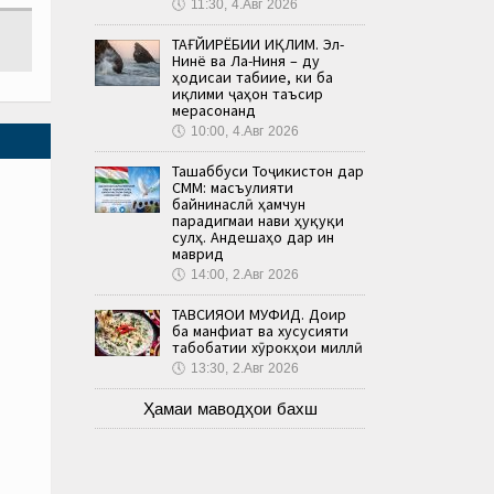
🕔
11:30, 4.Авг 2026
ТАҒЙИРЁБИИ ИҚЛИМ. Эл-
Нинё ва Ла-Ниня – ду
ҳодисаи табиие, ки ба
иқлими ҷаҳон таъсир
мерасонанд
🕔
10:00, 4.Авг 2026
Ташаббуси Тоҷикистон дар
СММ: масъулияти
байнинаслӣ ҳамчун
парадигмаи нави ҳуқуқи
сулҳ. Андешаҳо дар ин
маврид
🕔
14:00, 2.Авг 2026
ТАВСИЯҲОИ МУФИД. Доир
ба манфиат ва хусусияти
табобатии хӯрокҳои миллӣ
🕔
13:30, 2.Авг 2026
Ҳамаи маводҳои бахш