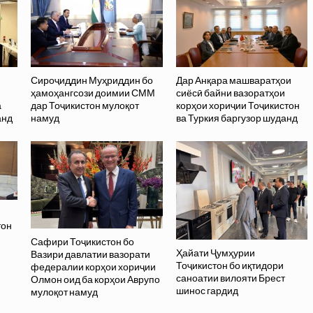
Сироҷиддин Муҳриддин бо
Дар Анқара машваратҳои
ҳамоҳангсози доимии СММ
сиёсӣ байни вазоратҳои
а
дар Тоҷикистон мулоқот
корҳои хориҷии Тоҷикистон
анд
намуд
ва Туркия баргузор шуданд
тон
Сафири Тоҷикистон бо
Ҳайати Ҷумҳурии
Вазири давлатии вазорати
Тоҷикистон бо иқтидори
федералии корҳои хориҷии
саноатии вилояти Брест
Олмон оид ба корҳои Аврупо
шинос гардид
мулоқот намуд