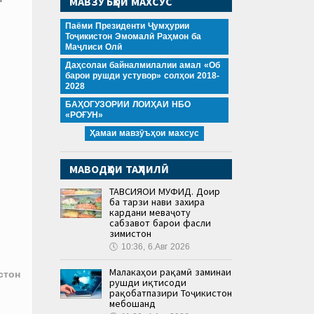
МАВЗӮЪҲОИ МАХСУС
Паёми Президенти Ҷумҳурии
Тоҷикистон Эмомалӣ Раҳмон ба
Маҷлиси Олӣ
Даҳсолаи байналмилалии амал «Об
барои рушди устувор» солҳои 2018-
2028
БАҲОГУЗОРИИ ЛОИҲАИ НБО
«РОҒУН»
Ҳамаи мавзӯъҳои махсус
МАВОДҲОИ ТАҲЛИЛӢ
ТАВСИЯҲОИ МУФИД. Доир
ба тарзи нави захира
кардани меваҷоту
сабзавот барои фасли
зимистон
🕔
10:36, 6.Авг 2026
Малакаҳои рақамӣ заминаи
стон
рушди иқтисоди
рақобатпазири Тоҷикистон
мебошанд