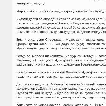
иштирок намуданд.
Маросим бо иштироки ротаҳои қаровулони фахрии Ҷумҳури
Иқдоми қабул ва овардани хоки рамзӣ аз маҳалли дафни
Пешвои миллат муҳтарам Эмомалӣ Раҳмон амалӣ шуда, р
адолати таърихӣ ва ҳифзу арҷгузорӣ ба хотираи миллӣ ар
таърихӣ бо Меҳан аст, ки ҳаёти худро ба хидмати мардум 
Зимни суханронӣ Сироҷиддин Муҳриддин таъкид кард,
иродаи қавии сиёсӣ нишон дода, аз ҳуқуқи миллати т
Муҳаммад низ дар ташаккули асосҳои фарҳангсолорию ма
Ғояҳо ва мероси шахсиятҳои мазкур аз имтиҳони зам
Фармонҳои Президенти Ҷумҳурии Тоҷикистон муҳтарам 
вафот унвони олии давлатии «Қаҳрамони Тоҷикистон» дод
Вазири корҳои хориҷӣ аз номи Ҳукумати Ҷумҳурии Тоҷи
ташкили ин амали нек мусоидат карданд, самимона изҳори
Дар суханрониҳои худ Михаил Галузин ва Михаил Швидкой
қаҳрамонон ба Ватан таъкид намуданд. Иштирокдорон хиз
шӯравӣ таъкид намуда, изҳор доштанд, ки супоридани 
бахшида, ба таъмиқи минбаъдаи муносибатҳои дӯстонав
Капсулаҳо бо хок аз маҳалли дафни қаҳрамонон 19 май