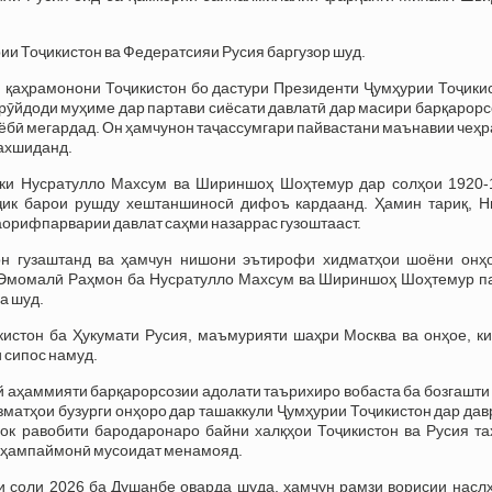
и Тоҷикистон ва Федератсияи Русия баргузор шуд.
 қаҳрамонони Тоҷикистон бо дастури Президенти Ҷумҳурии Тоҷикис
ӯйдоди муҳиме дар партави сиёсати давлатӣ дар масири барқарорс
зёбӣ мегардад. Он ҳамчунон таҷассумгари пайвастани маънавии чеҳ
бахшиданд.
 ки Нусратулло Махсум ва Шириншоҳ Шоҳтемур дар солҳои 1920-
оҷик барои рушду хештаншиносӣ дифоъ кардаанд. Ҳамин тариқ, Н
орифпарварии давлат саҳми назаррас гузоштааст.
он гузаштанд ва ҳамчун нишони эътирофи хидматҳои шоёни онҳо
Эмомалӣ Раҳмон ба Нусратулло Махсум ва Шириншоҳ Шоҳтемур па
а шуд.
кистон ба Ҳукумати Русия, маъмурияти шаҳри Москва ва онҳое, ки
 сипос намуд.
 аҳаммияти барқарорсозии адолати таърихиро вобаста ба бозгашти
матҳои бузурги онҳоро дар ташаккули Ҷумҳурии Тоҷикистон дар да
хок равобити бародаронаро байни халқҳои Тоҷикистон ва Русия та
у ҳампаймонӣ мусоидат менамояд.
и соли 2026 ба Душанбе оварда шуда, ҳамчун рамзи ворисии наслҳ