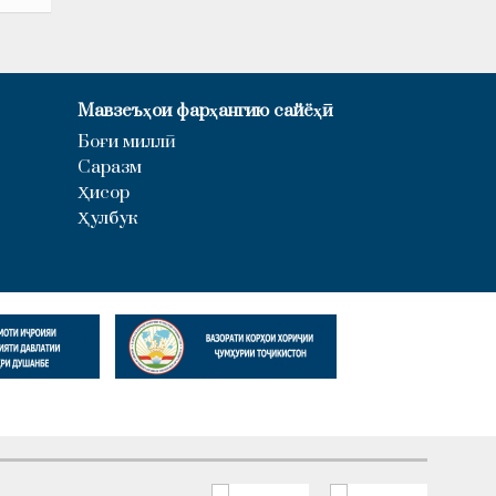
Мавзеъҳои фарҳангию сайёҳӣ
Боғи миллӣ
Саразм
Ҳисор
Ҳулбук