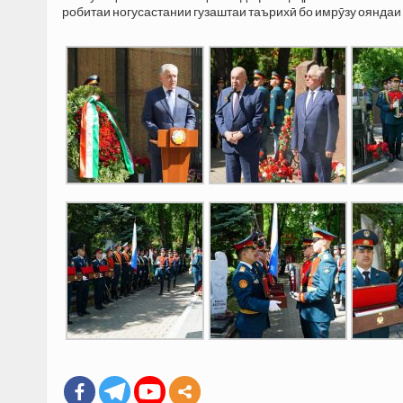
робитаи ногусастании гузаштаи таърихӣ бо имрӯзу ояндаи