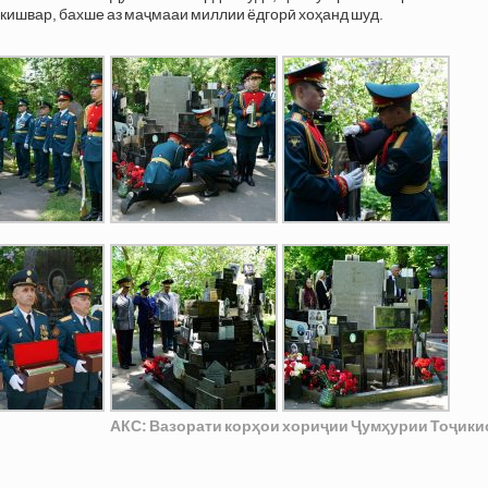
 кишвар, бахше аз маҷмааи миллии ёдгорӣ хоҳанд шуд.
АКС: Вазорати корҳои хориҷии Ҷумҳурии Тоҷики