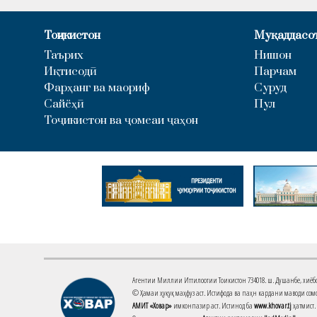
Тоҷикистон
Муқаддасо
Таърих
Нишон
Иқтисодӣ
Парчам
Фарҳанг ва маориф
Суруд
Сайёҳӣ
Пул
Тоҷикистон ва ҷомеаи ҷаҳон
Агентии Миллии Иттилоотии Тоҷикистон 734018. ш. Душанбе, хиёбони 
© Ҳамаи ҳуқуқ маҳфуз аст. Истифода ва паҳн кардани маводи сомо
АМИТ «Ховар»
имконпазир аст. Истинод ба
www.khovar.tj
ҳатмист.