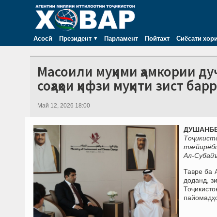
Асосӣ
Президент
Парламент
Пойтахт
Сиёсати хор
Масоили муҳими ҳамкории ду
соҳаҳои ҳифзи муҳити зист ба
Май 12, 2026 18:00
ДУШАНБЕ, 
Тоҷикисто
тағйирёби
Ал-Субайъ
Тавре ба 
доданд, з
Тоҷикист
пайомадҳо