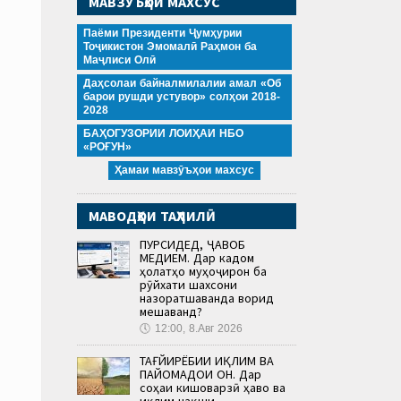
МАВЗӮЪҲОИ МАХСУС
Паёми Президенти Ҷумҳурии
Тоҷикистон Эмомалӣ Раҳмон ба
Маҷлиси Олӣ
Даҳсолаи байналмилалии амал «Об
барои рушди устувор» солҳои 2018-
2028
БАҲОГУЗОРИИ ЛОИҲАИ НБО
«РОҒУН»
Ҳамаи мавзӯъҳои махсус
МАВОДҲОИ ТАҲЛИЛӢ
ПУРСИДЕД, ҶАВОБ
МЕДИҲЕМ. Дар кадом
ҳолатҳо муҳоҷирон ба
рӯйхати шахсони
назоратшаванда ворид
мешаванд?
🕔
12:00, 8.Авг 2026
ТАҒЙИРЁБИИ ИҚЛИМ ВА
ПАЙОМАДҲОИ ОН. Дар
соҳаи кишоварзӣ ҳаво ва
иқлим нақши