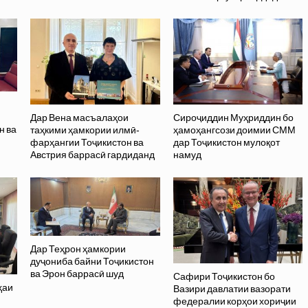
Дар Вена масъалаҳои
Сироҷиддин Муҳриддин бо
н ва
таҳкими ҳамкории илмӣ-
ҳамоҳангсози доимии СММ
фарҳангии Тоҷикистон ва
дар Тоҷикистон мулоқот
Австрия баррасӣ гардиданд
намуд
Дар Теҳрон ҳамкории
дуҷониба байни Тоҷикистон
ва Эрон баррасӣ шуд
Сафири Тоҷикистон бо
ҳаи
Вазири давлатии вазорати
федералии корҳои хориҷии