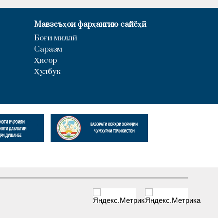
Мавзеъҳои фарҳангию сайёҳӣ
Боғи миллӣ
Саразм
Ҳисор
Ҳулбук