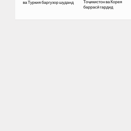
Тоҷикистон ва Корея
ва Туркия баргузор шуданд
баррасӣ гардид