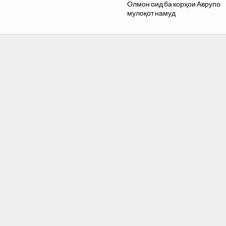
Олмон оид ба корҳои Аврупо
мулоқот намуд