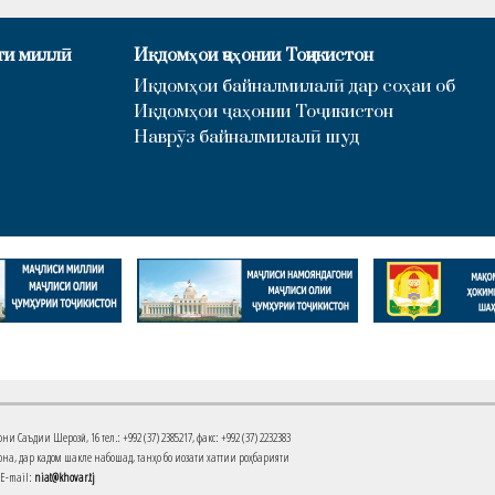
ти миллӣ
Иқдомҳои ҷаҳонии Тоҷикистон
Иқдомҳои байналмилалӣ дар соҳаи об
Иқдомҳои ҷаҳонии Тоҷикистон
Наврӯз байналмилалӣ шуд
Саъдии Шерозӣ, 16 тел.: +992 (37) 2385217, факс: +992 (37) 2232383
на, дар кадом шакле набошад, танҳо бо иҷозати хаттии роҳбарияти
 E-mail:
niat@khovar.tj