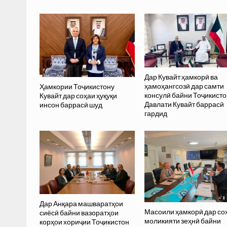
Дар Кувайт ҳамкорӣ ва
ҳамоҳангсозӣ дар самти
Ҳамкории Тоҷикистону
консулӣ байни Тоҷикисто
Кувайт дар соҳаи ҳуқуқи
Давлати Кувайт баррасӣ
инсон баррасӣ шуд
гардид
Дар Анқара машваратҳои
Масоили ҳамкорӣ дар со
сиёсӣ байни вазоратҳои
моликияти зеҳнӣ байни
корҳои хориҷии Тоҷикистон