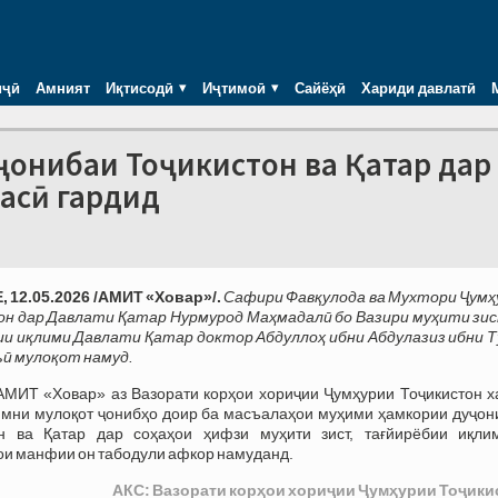
иҷӣ
Амният
Иқтисодӣ
Иҷтимоӣ
Сайёҳӣ
Хариди давлатӣ
ҷонибаи Тоҷикистон ва Қатар дар
ррасӣ гардид
12.05.2026 /АМИТ «Ховар»/.
Сафири Фавқулода ва Мухтори Ҷумҳ
н дар Давлати Қатар Нурмурод Маҳмадалӣ бо Вазири муҳити зис
и иқлими Давлати Қатар доктор Абдуллоҳ ибни Абдулазиз ибни Т
ӣ мулоқот намуд.
АМИТ «Ховар» аз Вазорати корҳои хориҷии Ҷумҳурии Тоҷикистон х
имни мулоқот ҷонибҳо доир ба масъалаҳои муҳими ҳамкории дуҷон
он ва Қатар дар соҳаҳои ҳифзи муҳити зист, тағйирёбии иқли
и манфии он табодули афкор намуданд.
АКС: Вазорати корҳои хориҷии Ҷумҳурии Тоҷики