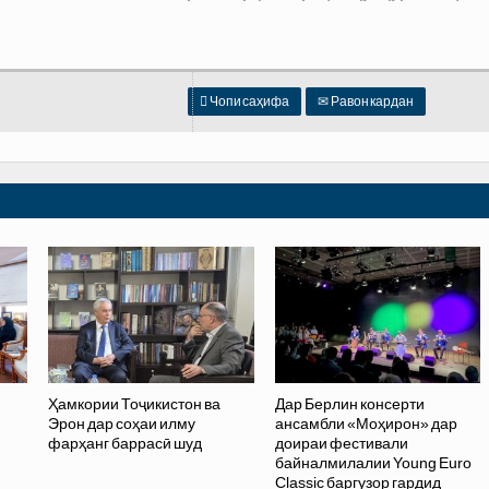

Чопи саҳифа
✉
Равон кардан
Ҳамкории Тоҷикистон ва
Дар Берлин консерти
Эрон дар соҳаи илму
ансамбли «Моҳирон» дар
фарҳанг баррасӣ шуд
доираи фестивали
байналмилалии Young Euro
Classic баргузор гардид