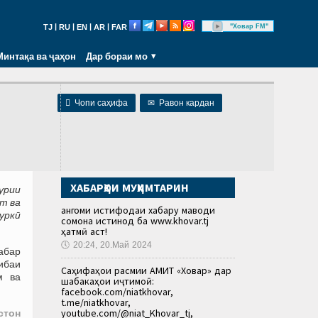
|
|
|
|
"Ховар FM"
TJ
RU
EN
AR
FAR
Минтақа ва ҷаҳон
Дар бораи мо

Чопи саҳифа
✉
Равон кардан
ХАБАРҲОИ МУҲИМТАРИН
урии
т ва
Ҳангоми истифодаи хабару маводи
уркӣ
сомона истинод ба www.khovar.tj
ҳатмӣ аст!
🕔
20:24, 20.Май 2024
абар
ибаи
Саҳифаҳои расмии АМИТ «Ховар» дар
м ва
шабакаҳои иҷтимоӣ:
facebook.com/niatkhovar,
t.me/niatkhovar,
youtube.com/@niat_Khovar_tj,
стон