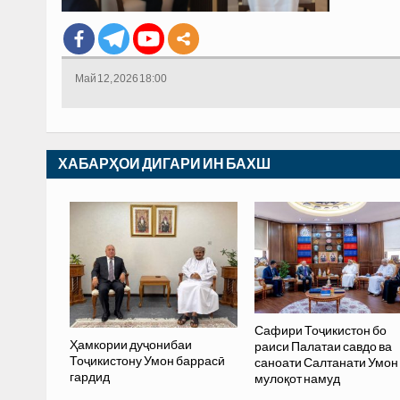
Май 12, 2026 18:00
ХАБАРҲОИ ДИГАРИ ИН БАХШ
Сафири Тоҷикистон бо
Ҳамкории дуҷонибаи
раиси Палатаи савдо ва
Тоҷикистону Умон баррасӣ
саноати Салтанати Умон
гардид
мулоқот намуд