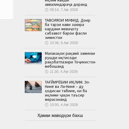
аввалиндараҷа доранд
🕔
09:14, 7.Авг 2026
ТАВСИЯҲОИ МУФИД. Доир
ба тарзи нави захира
кардани меваҷоту
сабзавот барои фасли
зимистон
🕔
10:36, 6.Авг 2026
Малакаҳои рақамӣ заминаи
рушди иқтисоди
рақобатпазири Тоҷикистон
мебошанд
🕔
11:30, 4.Авг 2026
ТАҒЙИРЁБИИ ИҚЛИМ. Эл-
Нинё ва Ла-Ниня – ду
ҳодисаи табиие, ки ба
иқлими ҷаҳон таъсир
мерасонанд
🕔
10:00, 4.Авг 2026
Ҳамаи маводҳои бахш