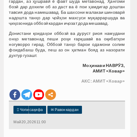
гардан, аз ҳушравӣ ё фавт шуда метавонад. Ҳангоми
бозӣ дар дохили об аз даст ва ё пои ҳамдигар доштан
тавсия дода намешавад. Ба шахсони малакаи шиноварӣ
надошта танҳо дар ҷойҳои махсуси муқарраршуда ва
ҷиҳозонида оббозӣ кардан иҷозат дода мешавад.
Донистани қоидаҳои оббозӣ ва дуруст риоя намудани
онҳо метавонад пеши роҳи ғарқшавӣ ва оқибатҳои
ногуворро гирад. Оббозӣ танҳо барои одамони солим
фоидабахш буда, пеш аз он ҳатман бояд аз назорати
духтур гузашт.
Моҳинави НАВРӮЗ,
АМИТ «Ховар»
АКС: АМИТ «Ховар»

Чопи саҳифа
✉
Равон кардан
Май 20, 2026 11:00