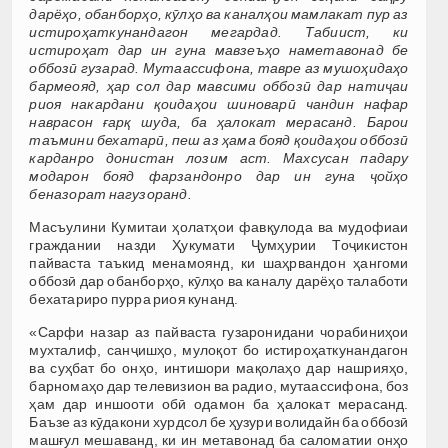
дарёҳо, обанборҳо, кӯлҳо ва каналҳои мамлакат пур аз
истироҳаткунандагон мегардад. Табиист, ки
истироҳат дар ин гуна мавзеъҳо наметавонад бе
оббозӣ гузарад. Мутаассифона, тавре аз мушоҳидаҳо
бармеояд, ҳар сол дар мавсими оббозӣ дар натиҷаи
риоя накардани қоидаҳои шиноварӣ чандин нафар
наврасон ғарқ шуда, ба ҳалокат мерасанд. Барои
таъмини бехатарӣ, пеш аз ҳама бояд қоидаҳои оббозӣ
карданро донистан лозим аст. Махсусан падару
модарон бояд фарзандонро дар ин гуна ҷойҳо
беназорат нагузоранд.
Масъулини Кумитаи ҳолатҳои фавқулода ва мудофиаи
граждании назди Ҳукумати Ҷумҳурии Тоҷикистон
пайваста таъкид менамоянд, ки шаҳрвандон ҳангоми
оббозӣ дар обанборҳо, кӯлҳо ва каналу дарёҳо талаботи
бехатариро пурра риоя кунанд.
«Сарфи назар аз пайваста гузаронидани чорабиниҳои
мухталиф, санҷишҳо, мулоқот бо истироҳаткунандагон
ва суҳбат бо онҳо, интишори мақолаҳо дар нашрияҳо,
барномаҳо дар телевизион ва радио, мутаассифона, боз
ҳам дар иншооти обӣ одамон ба ҳалокат мерасанд.
Баъзе аз кӯдакони хурдсол бе ҳузури волидайн ба оббозӣ
машғул мешаванд, ки ин метавонад ба саломатии онҳо