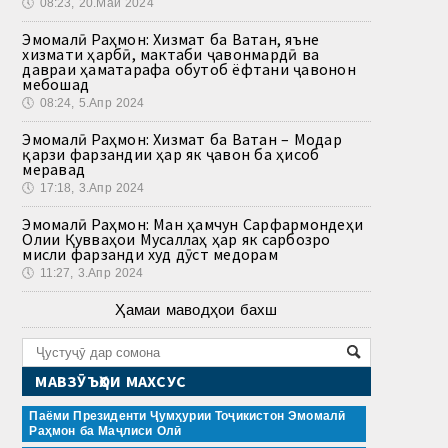
🕔
08:23, 20.Май 2024
Эмомалӣ Раҳмон: Хизмат ба Ватан, яъне
хизмати ҳарбӣ, мактаби ҷавонмардӣ ва
давраи ҳаматарафа обутоб ёфтани ҷавонон
мебошад
🕔
08:24, 5.Апр 2024
Эмомалӣ Раҳмон: Хизмат ба Ватан – Модар
қарзи фарзандии ҳар як ҷавон ба ҳисоб
меравад
🕔
17:18, 3.Апр 2024
Эмомалӣ Раҳмон: Ман ҳамчун Сарфармондеҳи
Олии Қувваҳои Мусаллаҳ ҳар як сарбозро
мисли фарзанди худ дӯст медорам
🕔
11:27, 3.Апр 2024
Ҳамаи маводҳои бахш
МАВЗӮЪҲОИ МАХСУС
Паёми Президенти Ҷумҳурии Тоҷикистон Эмомалӣ
Раҳмон ба Маҷлиси Олӣ