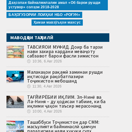
Даҳсолаи байналмилалии амал «Об барои рушди
устувор» солҳои 2018-2028
БАҲОГУЗОРИИ ЛОИҲАИ НБО «РОҒУН»
Ҳамаи мавзӯъҳои махсус
МАВОДҲОИ ТАҲЛИЛӢ
ТАВСИЯҲОИ МУФИД. Доир ба тарзи
нави захира кардани меваҷоту
сабзавот барои фасли зимистон
🕔
10:36, 6.Авг 2026
Малакаҳои рақамӣ заминаи рушди
иқтисоди рақобатпазири
Тоҷикистон мебошанд
🕔
11:30, 4.Авг 2026
ТАҒЙИРЁБИИ ИҚЛИМ. Эл-Нинё ва
Ла-Ниня – ду ҳодисаи табиие, ки ба
иқлими ҷаҳон таъсир мерасонанд
🕔
10:00, 4.Авг 2026
Ташаббуси Тоҷикистон дар СММ:
масъулияти байнинаслӣ ҳамчун
парадигмаи нави ҳуқуқи сулҳ.