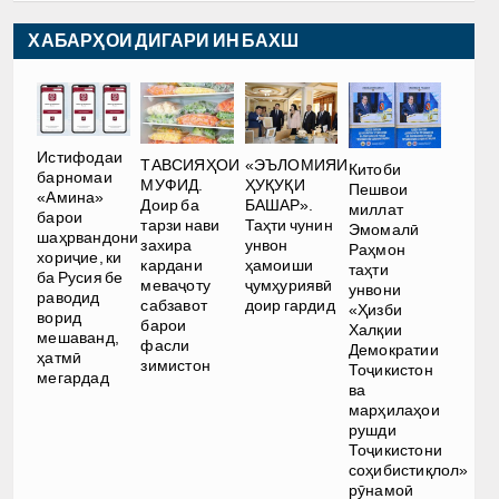
ХАБАРҲОИ ДИГАРИ ИН БАХШ
Истифодаи
ТАВСИЯҲОИ
«ЭЪЛОМИЯИ
Китоби
барномаи
МУФИД.
ҲУҚУҚИ
Пешвои
«Амина»
Доир ба
БАШАР».
миллат
барои
тарзи нави
Таҳти чунин
Эмомалӣ
шаҳрвандони
захира
унвон
Раҳмон
хориҷие, ки
кардани
ҳамоиши
таҳти
ба Русия бе
меваҷоту
ҷумҳуриявӣ
унвони
раводид
сабзавот
доир гардид
«Ҳизби
ворид
барои
Халқии
мешаванд,
фасли
Демократии
ҳатмӣ
зимистон
Тоҷикистон
мегардад
ва
марҳилаҳои
рушди
Тоҷикистони
соҳибистиқлол»
рӯнамоӣ