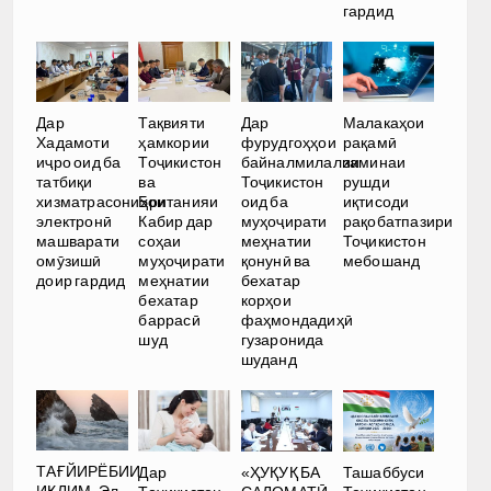
гардид
Малакаҳои
Дар
Тақвияти
Дар
рақамӣ
Хадамоти
ҳамкории
фурудгоҳҳои
заминаи
иҷро оид ба
Тоҷикистон
байналмилалии
рушди
татбиқи
ва
Тоҷикистон
иқтисоди
хизматрасониҳои
Британияи
оид ба
рақобатпазири
электронӣ
Кабир дар
муҳоҷирати
Тоҷикистон
машварати
соҳаи
меҳнатии
мебошанд
омӯзишӣ
муҳоҷирати
қонунӣ ва
доир гардид
меҳнатии
бехатар
бехатар
корҳои
баррасӣ
фаҳмондадиҳӣ
шуд
гузаронида
шуданд
ТАҒЙИРЁБИИ
Дар
«ҲУҚУҚ БА
Ташаббуси