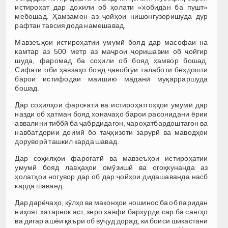
истироҳат дар дохили об ҳолати «хобидан ба пушт»
мебошад. Ҳамзамон аз ҷойҳои нишонгузоришуда дур
рафтан тавсия дода намешавад.
Мавзеъҳои истироҳатии умумӣ бояд дар масофаи на
камтар аз 500 метр аз маҷрои ҷоришавии об ҷойгир
шуда, фаромад ба соҳили об бояд ҳамвор бошад.
Cифати оби ҳавзаҳо бояд ҷавобгӯи талаботи беҳдошти
барои истифодаи маишию маданӣ муқарраршуда
бошад.
Дар соҳилҳои фароғатӣ ва истироҳатгоҳҳои умумӣ дар
назди об ҳатман бояд хоначаҳо барои расонидани ёрии
аввалини тиббӣ ба ҷабрдидагон, ҷароҳатбардоштагон ва
навбатдории доимӣ бо таҷҳизоти зарурӣ ва маводҳои
доруворӣ ташкил карда шавад.
Дар соҳилҳои фароғатӣ ва мавзеъҳои истироҳатии
умумӣ бояд лавҳаҳои омӯзишӣ ва огоҳкунанда аз
ҳолатҳои ногувор дар об дар ҷойҳои дидашаванда насб
карда шаванд.
Дар дарёчаҳо, кӯлҳо ва маконҳои ношинос ба об паридан
ниҳоят хатарнок аст, зеро хавфи бархӯрди сар ба сангҳо
ва дигар ашёи қаъри об вуҷуд дорад, ки боиси шикастани