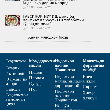
Андешаҳо дар ин маврид
🕔
14:00, 2.Авг 2026
ТАВСИЯҲОИ МУФИД. Доир ба
манфиат ва хусусияти табобатии
хӯрокҳои миллӣ
🕔
13:30, 2.Авг 2026
Ҳамаи маводҳои бахш
Тоҷикистон
Муқаддасоти
Иқдомҳои
Мавзеъҳои
миллӣ
ҷаҳонии
фарҳангию
Таърих
Тоҷикистон
сайёҳӣ
Нишон
Иқтисодӣ
Иқдомҳои
Боғи
Парчам
Фарҳанг ва
байналмилалӣ
миллӣ
маориф
Суруд
дар соҳаи об
Саразм
Сайёҳӣ
Пул
Иқдомҳои
Ҳисор
Тоҷикистон
ҷаҳонии
Ҳулбук
ва ҷомеаи
Тоҷикистон
ҷаҳон
Наврӯз