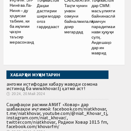
ИҚЛИМ. Эл-
Тоҷикистон
САЛОМАТӢ».
Тоҷикистон
Нинё ва Ла-
Даҳаи
Таҳти чунин
дар СММ:
Ниня – ду
дастгирии
унвон
масъулияти
ҳодисаи
шири модар
озмуни
байнинаслӣ
табиие, ки
оғоз
байналмилалӣ
ҳамчун
ба иқлими
гардидааст
доир
парадигмаи
ҷаҳон
мегардад
нави ҳуқуқи
таъсир
сулҳ.
мерасонанд
Андешаҳо
дар ин
маврид
ХАБАРҲОИ МУҲИМТАРИН
Ҳангоми истифодаи хабару маводи сомона
истинод ба www.khovar.tj ҳатмӣ аст!
🕔
20:24, 20.Май 2024
Саҳифаҳои расмии АМИТ «Ховар» дар
шабакаҳои иҷтимоӣ: facebook.com/niatkhovar,
t.me/niatkhovar, youtube.com/@niat_Khovar_tj,
instagram.com/niat_khovar/,
twitter.com/niatkhovar, Радиои Ховар 101.5 fm,
facebook.com/khovarfm/