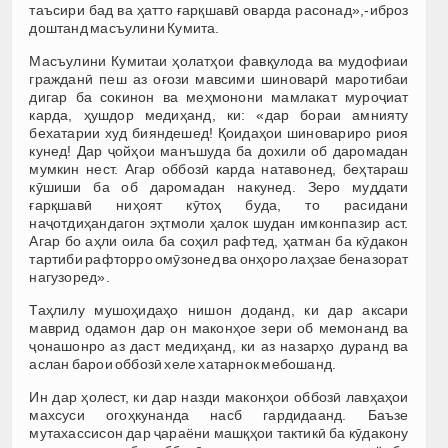
таъсири бад ва ҳатто ғарқшавӣ оварда расонад»,-иброз
доштанд масъулини Кумита.
Масъулини Кумитаи ҳолатҳои фавқулода ва мудофиаи
гражданӣ пеш аз оғози мавсими шиноварӣ маротибаи
дигар ба сокинон ва меҳмонони мамлакат муроҷиат
карда, ҳушдор медиҳанд, ки: «дар бораи амнияту
бехатарии худ бияндешед! Қоидаҳои шиновариро риоя
кунед! Дар ҷойҳои манъшуда ба дохили об даромадан
мумкин нест. Агар оббозӣ карда натавонед, беҳтараш
кӯшиши ба об даромадан накунед. Зеро муддати
ғарқшавӣ ниҳоят кӯтоҳ буда, то расидани
наҷотдиҳандагон эҳтмоли ҳалок шудан имконпазир аст.
Агар бо аҳли оила ба соҳил рафтед, ҳатман ба кӯдакон
тартиби рафторро омӯзонед ва онҳоро лаҳзае беназорат
нагузоред».
Таҳлилу мушоҳидаҳо нишон доданд, ки дар аксари
маврид одамон дар он маконҳое зери об мемонанд ва
ҷонашонро аз даст медиҳанд, ки аз назарҳо дуранд ва
аслан барои оббозӣ хеле хатарнок мебошанд.
Ин дар ҳолест, ки дар назди маконҳои оббозӣ лавҳаҳои
махсуси огоҳкунанда насб гардидаанд. Баъзе
мутахассисон дар ҷараёни машқҳои тактикӣ ба кӯдакону