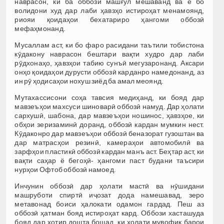
наврасон, ки ба оббозӣ машғул мешаванд ва ё бо
волидони худ дар лаби ҳавзҳо истироҳат менамоянд,
риояи қоидаҳои бехатариро ҳангоми оббозӣ
мефаҳмонанд.
Мусаллам аст, ки бо фаро расидани таътили тобистона
кӯдакону наврасон бештари вақти худро дар лаби
рӯдхонаҳо, ҳавзҳои табию сунъӣ мегузаронанд. Аксари
онҳо қоидаҳои дурусти оббозӣ карданро намедонанд, аз
ин рӯ ҳодисаҳои нохуш зиёд ба амал меоянд.
Мутахассисони соҳа тавсия медиҳанд, ки бояд дар
мавзеъҳои махсуси шиноварӣ оббозӣ намуд. Дар ҳолати
сархушӣ, шабона, дар мавзеъҳои ношинос, ҳавзҳое, ки
обҳои зеризаминӣ доранд, оббозӣ кардан мумкин нест.
Кӯдаконро дар мавзеъҳои оббозӣ беназорат гузоштан ва
дар матрасҳои резинӣ, камераҳои автомобилӣ ва
зарфҳои пластикӣ оббозӣ кардан манъ аст. Беҳтар аст, ки
вақти саҳар ё бегоҳӣ- ҳангоми паст будани таъсири
нурҳои Офтоб оббозӣ намоед.
Инчунин оббозӣ дар ҳолати мастӣ ва нӯшидани
машруботи спиртӣ иҷозат дода намешавад, зеро
метавонад боиси ҳалокати одамон гардад. Пеш аз
оббозӣ ҳатман бояд истироҳат кард. Оббози хасташуда
бояд дар хотир дошта бошад, ки ҳолати мувофиқ барои