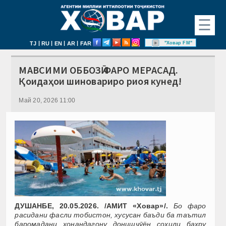
☰
|
|
|
|
"Ховар FM"
TJ
RU
EN
AR
FAR
МАВСИМИ ОББОЗӢ ФАРО МЕРАСАД.
Қоидаҳои шиновариро риоя кунед!
Май 20, 2026 11:00
ДУШАНБЕ, 20.05.2026. /АМИТ «Ховар»/.
Бо фаро
расидани фасли тобистон, хусусан баъди ба таътил
баромадани хонандагону донишҷӯён соҳили баҳру