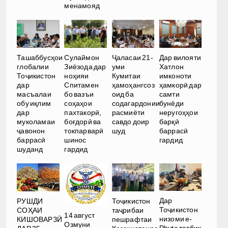
менамояд
Ташаббусҳои
Сулаймон
Ҷаласаи 21-
Дар вилояти
глобалии
Зиёзода дар
уми
Хатлон
Тоҷикистон
ноҳияи
Кумитаи
имконоти
дар
Спитамен
ҳамоҳангсоз
ҳамкорӣ дар
масъалаи
бо вазъи
оид ба
самти
обу иқлим
соҳаҳои
содагардонии
бунёди
дар
пахтакорӣ,
расмиёти
неругоҳҳои
муколамаи
боғдорӣ ва
савдо доир
барқӣ
ҷавонон
токпарварӣ
шуд
баррасӣ
баррасӣ
шинос
гардид
шуданд
гардид
Дар
РУШДИ
Тоҷикистон
Тоҷикистон
СОҲАИ
таҷрибаи
14 август
низоми e-
КИШОВАРЗӢ
пешрафтаи
Озмуни