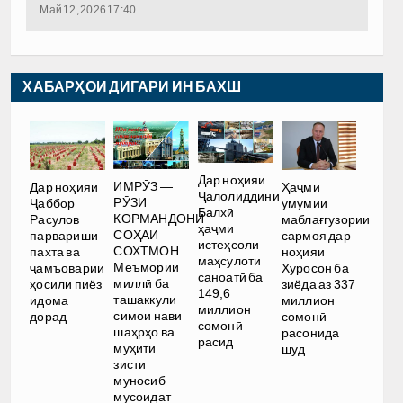
Май 12, 2026 17:40
ХАБАРҲОИ ДИГАРИ ИН БАХШ
Дар ноҳияи
ИМРӮЗ —
Дар ноҳияи
Ҳаҷми
Ҷалолиддини
РӮЗИ
Ҷаббор
умумии
Балхӣ
КОРМАНДОНИ
Расулов
маблағгузории
ҳаҷми
СОҲАИ
парвариши
сармоя дар
истеҳсоли
СОХТМОН.
пахта ва
ноҳияи
маҳсулоти
Меъмории
ҷамъоварии
Хуросон ба
саноатӣ ба
миллӣ ба
ҳосили пиёз
зиёда аз 337
149,6
ташаккули
идома
миллион
миллион
симои нави
дорад
сомонӣ
сомонӣ
шаҳрҳо ва
расонида
расид
муҳити
шуд
зисти
муносиб
мусоидат