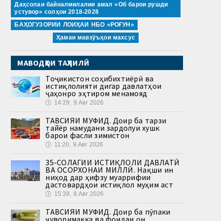
Даҳсолаи байналмилалии амал «Об барои рушди
устувор» солҳои 2018-2028
БАҲОГУЗОРИИ ЛОИҲАИ НБО «РОҒУН»
Ҳамаи мавзӯъҳои махсус
МАВОДҲОИ ТАҲЛИЛӢ
Тоҷикистон соҳибихтиёрӣ ва
истиқлолияти дигар давлатҳои
ҷаҳонро эҳтиром менамояд
🕔
14:29, 9.Авг 2026
ТАВСИЯИ МУФИД. Доир ба тарзи
тайёр намудани зардолуи хушк
барои фасли зимистон
🕔
11:20, 9.Авг 2026
35-СОЛАГИИ ИСТИҚЛОЛИ ДАВЛАТӢ
ВА ОСОРХОНАИ МИЛЛӢ. Нақши ин
ниҳод дар ҳифзу муаррифии
дастовардҳои истиқлол муҳим аст
🕔
15:39, 8.Авг 2026
ТАВСИЯИ МУФИД. Доир ба пӯпаки
ҷуворимакка ва фоидаи он