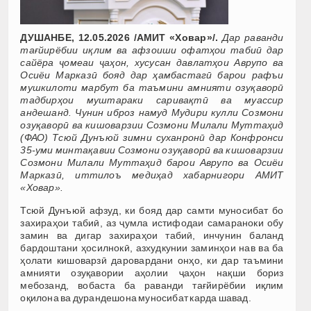
ДУШАНБЕ, 12.05.2026 /АМИТ «Ховар»/.
Дар раванди
тағйирёбии иқлим ва афзоиши офатҳои табиӣ дар
сайёра ҷомеаи ҷаҳон, хусусан давлатҳои Аврупо ва
Осиёи Марказӣ бояд дар ҳамбастагӣ барои рафъи
мушкилоти марбут ба таъмини амнияти озуқаворӣ
тадбирҳои муштараки саривақтӣ ва муассир
андешанд. Чунин иброз намуд Мудири кулли Созмони
озуқаворӣ ва кишоварзии Созмони Милали Муттаҳид
(ФАО) Тсюй Дунъюй зимни суханронӣ дар Конфронси
35-уми минтақавии Созмони озуқаворӣ ва кишоварзии
Созмони Милали Муттаҳид барои Аврупо ва Осиёи
Марказӣ, иттилоъ медиҳад хабарнигори АМИТ
«Ховар».
Тсюй Дунъюй афзуд, ки бояд дар самти муносибат бо
захираҳои табиӣ, аз ҷумла истифодаи самараноки обу
замин ва дигар захираҳои табиӣ, инчунин баланд
бардоштани ҳосилнокӣ, азхудкунии заминҳои нав ва ба
ҳолати кишоварзӣ даровардани онҳо, ки дар таъмини
амнияти озуқавории аҳолии ҷаҳон нақши бориз
мебозанд, вобаста ба раванди тағйирёбии иқлим
оқилона ва дурандешона муносибат карда шавад.