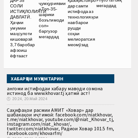
Phyto татбиқ
ДАР 35
Қазоқистонро
ҷумҳуриявии
мегардад
СОЛИ
дар самти
«Топ-35-
ИСТИҚЛОЛИЯТИ
истифода аз
шарики
ДАВЛАТӢ.
технологияҳои
боэътимоди
Ҳаҷми
нав барои
сол»
умумии
рушди
баргузор
маҳсулоти
соҳаи
мегардад
кишоварзӣ
мелиоратсия
3,7 баробар
меомӯзад
афзоиш
ёфтааст
ХАБАРҲОИ МУҲИМТАРИН
Ҳангоми истифодаи хабару маводи сомона
истинод ба www.khovar.tj ҳатмӣ аст!
🕔
20:24, 20.Май 2024
Саҳифаҳои расмии АМИТ «Ховар» дар
шабакаҳои иҷтимоӣ: facebook.com/niatkhovar,
t.me/niatkhovar, youtube.com/@niat_Khovar_tj,
instagram.com/niat_khovar/,
twitter.com/niatkhovar, Радиои Ховар 101.5 fm,
facebook.com/khovarfm/