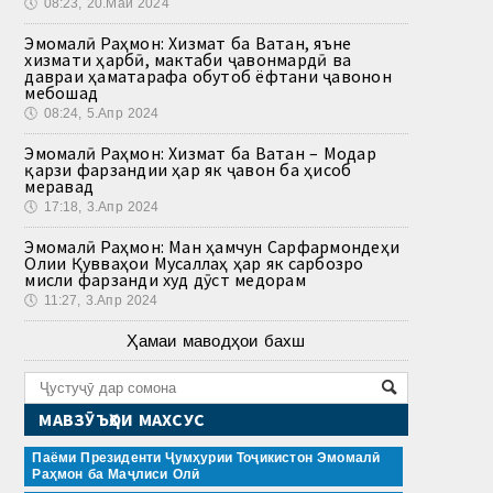
🕔
08:23, 20.Май 2024
Эмомалӣ Раҳмон: Хизмат ба Ватан, яъне
хизмати ҳарбӣ, мактаби ҷавонмардӣ ва
давраи ҳаматарафа обутоб ёфтани ҷавонон
мебошад
🕔
08:24, 5.Апр 2024
Эмомалӣ Раҳмон: Хизмат ба Ватан – Модар
қарзи фарзандии ҳар як ҷавон ба ҳисоб
меравад
🕔
17:18, 3.Апр 2024
Эмомалӣ Раҳмон: Ман ҳамчун Сарфармондеҳи
Олии Қувваҳои Мусаллаҳ ҳар як сарбозро
мисли фарзанди худ дӯст медорам
🕔
11:27, 3.Апр 2024
Ҳамаи маводҳои бахш
МАВЗӮЪҲОИ МАХСУС
Паёми Президенти Ҷумҳурии Тоҷикистон Эмомалӣ
Раҳмон ба Маҷлиси Олӣ