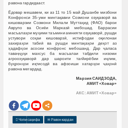
равона гардидааст.
Ёдовар мешавем, ки аз 11 то 15 май Душанбе мизбони
Конфронси 35-уми минтақавии Созмони озуқаворӣ ва
кишоварзии Созмони Милали Муттаҳид (ФАО) барои
Аврупо ва Осиёи Марказӣ мебошад. Баррасии
масъалаҳои муҳими таъмини амнияти озуқаворӣ, рушди
устувори соҳаи кишоварзӣ, истифодаи оқилонаи
захираҳои табиӣ ва рушди минтақаҳои деҳот аз
ҳадафҳои асосии конфронс мебошанд. Дар ҷаласа
таваҷҷуҳи махсус ба масъалаи табдили низоми
агроозуқаворӣ дар шароити тағйирёбии иқлим,
буҳронҳои иқтисодӣ ва афзоиши хатарҳои ҷаҳонӣ
равона мегардад.
Марзия САИДЗОДА,
АМИТ «Ховар»
АКС: АМИТ «Ховар»

Чопи саҳифа
✉
Равон кардан