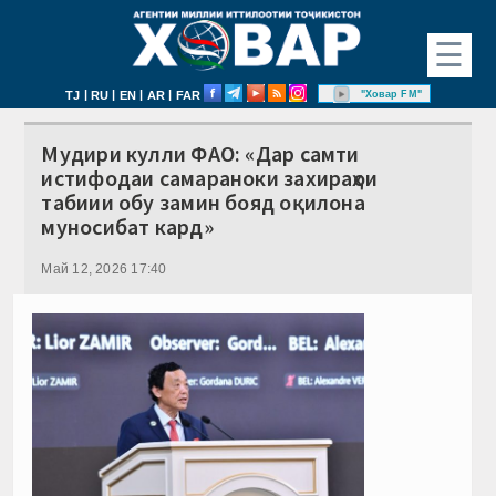
☰
|
|
|
|
"Ховар FM"
TJ
RU
EN
AR
FAR
Мудири кулли ФАО: «Дар самти
истифодаи самараноки захираҳои
табиии обу замин бояд оқилона
муносибат кард»
Май 12, 2026 17:40