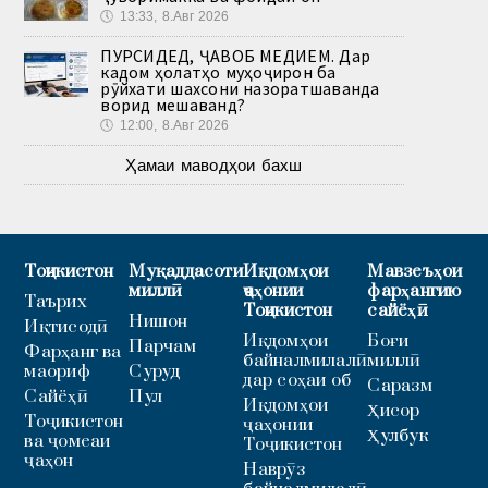
🕔
13:33, 8.Авг 2026
ПУРСИДЕД, ҶАВОБ МЕДИҲЕМ. Дар
кадом ҳолатҳо муҳоҷирон ба
рӯйхати шахсони назоратшаванда
ворид мешаванд?
🕔
12:00, 8.Авг 2026
Ҳамаи маводҳои бахш
Тоҷикистон
Муқаддасоти
Иқдомҳои
Мавзеъҳои
миллӣ
ҷаҳонии
фарҳангию
Таърих
Тоҷикистон
сайёҳӣ
Нишон
Иқтисодӣ
Иқдомҳои
Боғи
Парчам
Фарҳанг ва
байналмилалӣ
миллӣ
маориф
Суруд
дар соҳаи об
Саразм
Сайёҳӣ
Пул
Иқдомҳои
Ҳисор
Тоҷикистон
ҷаҳонии
Ҳулбук
ва ҷомеаи
Тоҷикистон
ҷаҳон
Наврӯз