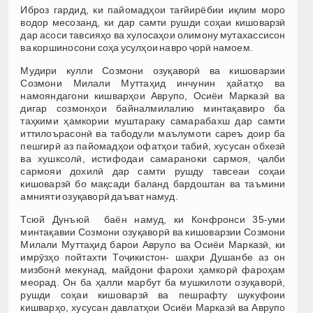
Иброз гардид, ки пайомадҳои тағйирёбии иқлим моро
водор месозанд, ки дар самти рушди соҳаи кишоварзӣ
дар асоси тавсияҳо ва хулосаҳои олимону мутахассисон
ва коршиносони соҳа усулҳои навро ҷорӣ намоем.
Мудири кулли Созмони озуқаворӣ ва кишоварзии
Созмони Милали Муттаҳид инчунин ҳайатҳо ва
намояндагони кишварҳои Аврупо, Осиёи Марказӣ ва
дигар созмонҳои байналмилалию минтақавиро ба
таҳкими ҳамкории муштараку самарабахш дар самти
иттилоърасонӣ ва табодули маълумоти сареъ доир ба
пешгирӣ аз пайомадҳои офатҳои табиӣ, хусусан обхезӣ
ва хушксолӣ, истифодаи самараноки сармоя, ҷалби
сармояи дохилӣ дар самти рушду тавсеаи соҳаи
кишоварзӣ бо мақсади баланд бардоштан ва таъмини
амнияти озуқаворӣ даъват намуд.
Тсюй Дунъюй баён намуд, ки Конфронси 35-уми
минтақавии Созмони озуқаворӣ ва кишоварзии Созмони
Милали Муттаҳид барои Аврупо ва Осиёи Марказӣ, ки
имрӯзҳо пойтахти Тоҷикистон- шаҳри Душанбе аз он
мизбонӣ мекунад, майдони фарохи ҳамкорӣ фароҳам
меорад. Он ба ҳалли марбут ба мушкилоти озуқаворӣ,
рушди соҳаи кишоварзӣ ва пешрафту шукуфоии
кишварҳо, хусусан давлатҳои Осиёи Марказӣ ва Аврупо