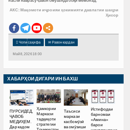
насли наврасу ҷавон омӯзанда боқӣ мемонад.
АКС: Мақомоти иҷроияи ҳокимияти давлатии шаҳри
Ҳисор

Чопи саҳифа
✉
Равон кардан
Май 8, 2026 18:00
ХАБАРҲОИ ДИГАРИ ИН БАХШ
Ҳамкории
Истифодаи
ПУРСИДЕД,
Таъсиси
Маркази
барномаи
ҶАВОБ
маркази
тадқиқоти
«Амина»
МЕДИҲЕМ.
касбомӯзӣ
стратегии
барои
Дар кадом
ва омӯзиши
Тоҷикистон