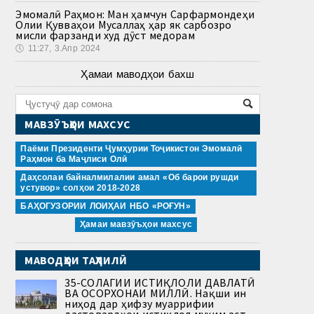
Эмомалӣ Раҳмон: Ман ҳамчун Сарфармондеҳи
Олии Қувваҳои Мусаллаҳ ҳар як сарбозро
мисли фарзанди худ дӯст медорам
🕔
11:27, 3.Апр 2024
Ҳамаи маводҳои бахш
МАВЗӮЪҲОИ МАХСУС
Паёми Президенти Ҷумҳурии Тоҷикистон Эмомалӣ
Раҳмон ба Маҷлиси Олӣ
Даҳсолаи байналмилалии амал «Об барои рушди
устувор» солҳои 2018-2028
БАҲОГУЗОРИИ ЛОИҲАИ НБО «РОҒУН»
Ҳамаи мавзӯъҳои махсус
МАВОДҲОИ ТАҲЛИЛӢ
35-СОЛАГИИ ИСТИҚЛОЛИ ДАВЛАТӢ
ВА ОСОРХОНАИ МИЛЛӢ. Нақши ин
ниҳод дар ҳифзу муаррифии
дастовардҳои истиқлол муҳим аст