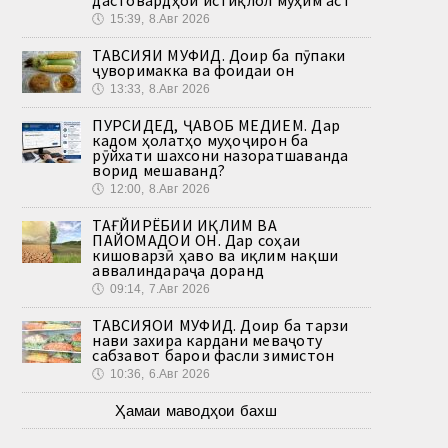
🕔
15:39, 8.Авг 2026
ТАВСИЯИ МУФИД. Доир ба пӯпаки
ҷуворимакка ва фоидаи он
🕔
13:33, 8.Авг 2026
ПУРСИДЕД, ҶАВОБ МЕДИҲЕМ. Дар
кадом ҳолатҳо муҳоҷирон ба
рӯйхати шахсони назоратшаванда
ворид мешаванд?
🕔
12:00, 8.Авг 2026
ТАҒЙИРЁБИИ ИҚЛИМ ВА
ПАЙОМАДҲОИ ОН. Дар соҳаи
кишоварзӣ ҳаво ва иқлим нақши
аввалиндараҷа доранд
🕔
09:14, 7.Авг 2026
ТАВСИЯҲОИ МУФИД. Доир ба тарзи
нави захира кардани меваҷоту
сабзавот барои фасли зимистон
🕔
10:36, 6.Авг 2026
Ҳамаи маводҳои бахш