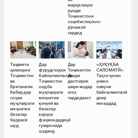
марҳилаҳои
рушди
Тоҷикистони
соҳибистиқлол»
рӯнамоӣ
гардид
Тақвияти
Дар
Дар
«ҲУҚУҚ БА
ҳамкории
фурудгоҳҳои
Тоҷикистон
САЛОМАТӢ».
Тоҷикистон
байналмилалии
Даҳаи
Таҳти чунин
ва
Тоҷикистон
дастгирии
унвон
Британияи
оид ба
шири модар
озмуни
Кабир дар
муҳоҷирати
оғоз
байналмилалӣ
соҳаи
меҳнатии
гардидааст
доир
муҳоҷирати
қонунӣ ва
мегардад
меҳнатии
бехатар
бехатар
корҳои
баррасӣ
фаҳмондадиҳӣ
шуд
гузаронида
шуданд