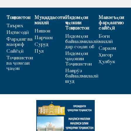
Тоҷикистон
Муқаддасоти
Иқдомҳои
Мавзеъҳои
миллӣ
ҷаҳонии
фарҳангию
Таърих
Тоҷикистон
сайёҳӣ
Нишон
Иқтисодӣ
Иқдомҳои
Боғи
Парчам
Фарҳанг ва
байналмилалӣ
миллӣ
маориф
Суруд
дар соҳаи об
Саразм
Сайёҳӣ
Пул
Иқдомҳои
Ҳисор
Тоҷикистон
ҷаҳонии
Ҳулбук
ва ҷомеаи
Тоҷикистон
ҷаҳон
Наврӯз
байналмилалӣ
шуд