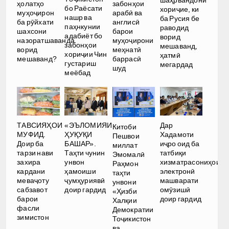
шаҳрвандони
ҳолатҳо
забонҳои
бо Раёсати
хориҷие, ки
муҳоҷирон
арабӣ ва
нашр ва
ба Русия бе
ба рӯйхати
англисӣ
паҳнкунии
раводид
шахсони
барои
адабиёт бо
ворид
назоратшаванда
муҳоҷирони
забонҳои
мешаванд,
ворид
меҳнатӣ
хориҷии Чин
ҳатмӣ
мешаванд?
баррасӣ
густариш
мегардад
шуд
меёбад
Дар
ТАВСИЯҲОИ
«ЭЪЛОМИЯИ
Китоби
Хадамоти
МУФИД.
ҲУҚУҚИ
Пешвои
иҷро оид ба
Доир ба
БАШАР».
миллат
татбиқи
тарзи нави
Таҳти чунин
Эмомалӣ
хизматрасониҳои
захира
унвон
Раҳмон
электронӣ
кардани
ҳамоиши
таҳти
машварати
меваҷоту
ҷумҳуриявӣ
унвони
омӯзишӣ
сабзавот
доир гардид
«Ҳизби
доир гардид
барои
Халқии
фасли
Демократии
зимистон
Тоҷикистон
ва