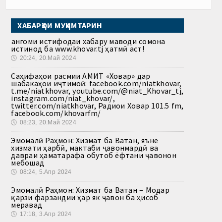
ХАБАРҲОИ МУҲИМТАРИН
Ҳангоми истифодаи хабару маводи сомона
истинод ба www.khovar.tj ҳатмӣ аст!
🕔
20:24, 20.Май 2024
Саҳифаҳои расмии АМИТ «Ховар» дар
шабакаҳои иҷтимоӣ: facebook.com/niatkhovar,
t.me/niatkhovar, youtube.com/@niat_Khovar_tj,
instagram.com/niat_khovar/,
twitter.com/niatkhovar, Радиои Ховар 101.5 fm,
facebook.com/khovarfm/
🕔
08:23, 20.Май 2024
Эмомалӣ Раҳмон: Хизмат ба Ватан, яъне
хизмати ҳарбӣ, мактаби ҷавонмардӣ ва
давраи ҳаматарафа обутоб ёфтани ҷавонон
мебошад
🕔
08:24, 5.Апр 2024
Эмомалӣ Раҳмон: Хизмат ба Ватан – Модар
қарзи фарзандии ҳар як ҷавон ба ҳисоб
меравад
🕔
17:18, 3.Апр 2024