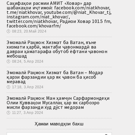
Саҳифаҳои расмии АМИТ «Ховар» дар
шабакаҳои иҷтимоӣ: facebook.com/niatkhovar,
t.me/niatkhovar, youtube.com/@niat_Khovar_tj,
instagram.com/niat_khovar/,
twitter.com/niatkhovar, Радиои Ховар 101.5 fm,
facebook.com/khovarfm/
🕔
08:23, 20.Май 2024
Эмомалӣ Раҳмон: Хизмат ба Ватан, яъне
хизмати ҳарбӣ, мактаби ҷавонмардӣ ва
давраи ҳаматарафа обутоб ёфтани ҷавонон
мебошад
🕔
08:24, 5.Апр 2024
Эмомалӣ Раҳмон: Хизмат ба Ватан – Модар
қарзи фарзандии ҳар як ҷавон ба ҳисоб
меравад
🕔
17:18, 3.Апр 2024
Эмомалӣ Раҳмон: Ман ҳамчун Сарфармондеҳи
Олии Қувваҳои Мусаллаҳ ҳар як сарбозро
мисли фарзанди худ дӯст медорам
🕔
11:27, 3.Апр 2024
Ҳамаи маводҳои бахш