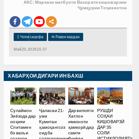
АКС: Маркази матбуоти Вазорати кишоварзии
Ҷумҳурии Тоҷикистон

Чопи саҳифа
✉
Равон кардан
Май 20, 2026 15:37
ХАБАРҲОИ ДИГАРИ ИН БАХШ
РУШДИ
Сулаймон
Ҷаласаи 21-
Дар вилояти
СОҲАИ
Зиёзода дар
уми
Хатлон
КИШОВАРЗӢ
ноҳияи
Кумитаи
имконоти
ДАР 35
Спитамен
ҳамоҳангсоз
ҳамкорӣ дар
СОЛИ
бо вазъи
оид ба
самти
ИСТИҚЛОЛИЯТИ
соҳаҳои
содагардонии
бунёди