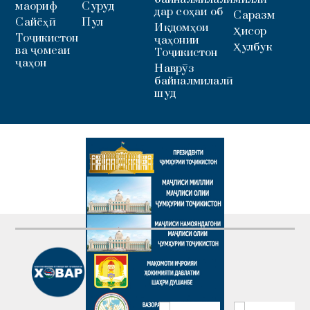
маориф
Суруд
дар соҳаи об
Саразм
Сайёҳӣ
Пул
Иқдомҳои
Ҳисор
Тоҷикистон
ҷаҳонии
Ҳулбук
ва ҷомеаи
Тоҷикистон
ҷаҳон
Наврӯз
байналмилалӣ
шуд