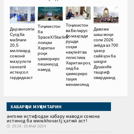
Тоҷикистон
Тоҷикистон
Дар вилояти
Давоми
ва Беларус
ба
Суғд ба
шаш моҳи
бо мақсади
SpaceX/Starlink
маблағи
соли 2026
рушди
лоиҳаи
20,5
зиёда аз 700
соҳаи
Харитаи
миллиард
ҳазор
нақлиёт ва
роҳи
сомонӣ
сайёҳон ба
логистика
ҳамкориро
маҳсулоти
шаҳри
Харитаи роҳ
пешниҳод
саноатӣ
Душанбе
оид ба
намуд
истеҳсол
ташриф
ҳамкориро
гардидааст
овардаанд
таҳия
менамоянд
ХАБАРҲОИ МУҲИМТАРИН
Ҳангоми истифодаи хабару маводи сомона
истинод ба www.khovar.tj ҳатмӣ аст!
🕔
20:24, 20.Май 2024