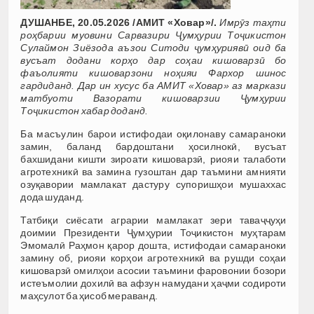
ДУШАНБЕ, 20.05.2026 /АМИТ «Ховар»/.
Имрӯз таҳти
роҳбарии муовини Сарвазири Ҷумҳурии Тоҷикистон
Сулаймон Зиёзода аъзои Ситоди ҷумҳуриявӣ оид ба
вусъат додани корҳо дар соҳаи кишоварзӣ бо
фаъолияти кишоварзони ноҳияи Фархор шинос
гардиданд. Дар ин хусус ба АМИТ «Ховар» аз маркази
матбуоти Вазорати кишоварзии Ҷумҳурии
Тоҷикистон хабар доданд.
Ба масъулин барои истифодаи оқилонаву самараноки
замин, баланд бардоштани ҳосилнокӣ, вусъат
бахшидани кишти зироати кишоварзӣ, риояи талаботи
агротехникӣ ва замина гузоштан дар таъмини амнияти
озуқавории мамлакат дастуру супоришҳои мушаххас
дода шуданд.
Татбиқи сиёсати аграрии мамлакат зери таваҷҷуҳи
доимии Президенти Ҷумҳурии Тоҷикистон муҳтарам
Эмомалӣ Раҳмон қарор дошта, истифодаи самараноки
замину об, риояи корҳои агротехникӣ ва рушди соҳаи
кишоварзӣ омилҳои асосии таъмини фаровонии бозори
истеъмолии дохилӣ ва афзун намудани ҳаҷми содироти
маҳсулот ба ҳисоб мераванд.