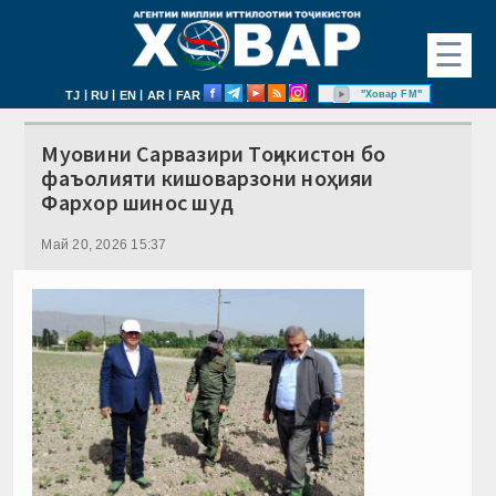
☰
|
|
|
|
"Ховар FM"
TJ
RU
EN
AR
FAR
Муовини Сарвазири Тоҷикистон бо
фаъолияти кишоварзони ноҳияи
Фархор шинос шуд
Май 20, 2026 15:37