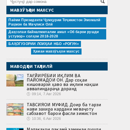
МАВЗӮЪҲОИ МАХСУС
Паёми Президенти Ҷумҳурии Тоҷикистон Эмомалӣ
Раҳмон ба Маҷлиси Олӣ
Даҳсолаи байналмилалии амал «Об барои рушди
устувор» солҳои 2018-2028
БАҲОГУЗОРИИ ЛОИҲАИ НБО «РОҒУН»
Ҳамаи мавзӯъҳои махсус
МАВОДҲОИ ТАҲЛИЛӢ
ТАҒЙИРЁБИИ ИҚЛИМ ВА
ПАЙОМАДҲОИ ОН. Дар соҳаи
кишоварзӣ ҳаво ва иқлим нақши
аввалиндараҷа доранд
🕔
09:14, 7.Авг 2026
ТАВСИЯҲОИ МУФИД. Доир ба тарзи
нави захира кардани меваҷоту
сабзавот барои фасли зимистон
🕔
10:36, 6.Авг 2026
Малакаҳои рақамӣ заминаи рушди