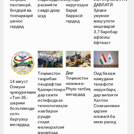
ДАВЛАТӢ.
пахтакорӣ,
расмиёти
неругоҳҳои
Ҳаҷми
боғдорӣ ва
савдо доир
барқӣ
умумии
токпарварӣ
шуд
баррасӣ
маҳсулоти
шинос
гардид
кишоварзӣ
гардид
3,7 баробар
афзоиш
ёфтааст
Дар
Тоҷикистон
Оид ба кам
Тоҷикистон
таҷрибаи
намудани
14 август
низоми e-
пешрафтаи
талафоти
Озмуни
Phyto татбиқ
Қазоқистонро
неруи барқ
ҷумҳуриявии
мегардад
дар самти
дар вилояти
«Топ-35-
истифода аз
Хатлон
шарики
технологияҳои
Созишномаи
боэътимоди
нав барои
қарзии
сол»
рушди
иловагӣ ба
баргузор
соҳаи
имзо расид
мегардад
мелиоратсия
меомӯзад