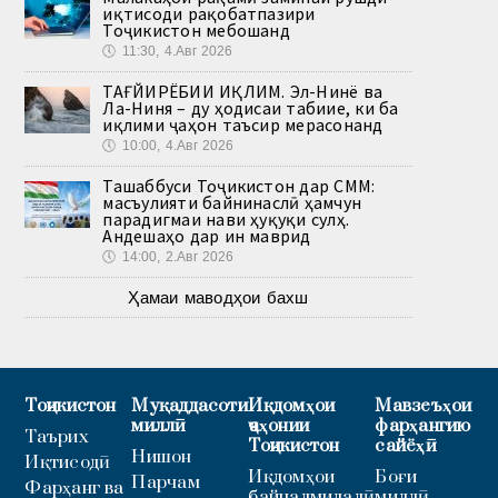
иқтисоди рақобатпазири
Тоҷикистон мебошанд
🕔
11:30, 4.Авг 2026
ТАҒЙИРЁБИИ ИҚЛИМ. Эл-Нинё ва
Ла-Ниня – ду ҳодисаи табиие, ки ба
иқлими ҷаҳон таъсир мерасонанд
🕔
10:00, 4.Авг 2026
Ташаббуси Тоҷикистон дар СММ:
масъулияти байнинаслӣ ҳамчун
парадигмаи нави ҳуқуқи сулҳ.
Андешаҳо дар ин маврид
🕔
14:00, 2.Авг 2026
Ҳамаи маводҳои бахш
Тоҷикистон
Муқаддасоти
Иқдомҳои
Мавзеъҳои
миллӣ
ҷаҳонии
фарҳангию
Таърих
Тоҷикистон
сайёҳӣ
Нишон
Иқтисодӣ
Иқдомҳои
Боғи
Парчам
Фарҳанг ва
байналмилалӣ
миллӣ